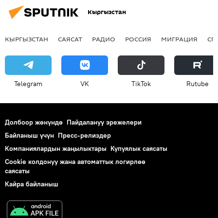
Кыргызстан
КЫРГЫЗСТАН
САЯСАТ
РАДИО
РОССИЯ
МИГРАЦИЯ
СП
Telegram
VK
ТikТоk
Rutube
Долбоор жөнүндө
Пайдалануу эрежелери
Байланыш үчүн
Пресс-релиздер
Компаниялардын жаңылыктары
Купуялык саясаты
Cookie колдонуу жана автоматтык логирлөө
саясаты
Кайра байланыш