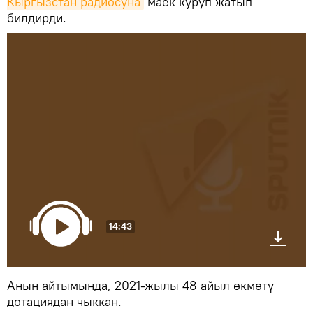
Кыргызстан радиосуна
маек куруп жатып
билдирди.
14:43
Анын айтымында, 2021-жылы 48 айыл өкмөтү
дотациядан чыккан.