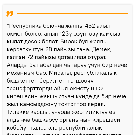
"Республика боюнча жалпы 452 айыл
өкмөт болсо, анын 123ү өзүн-өзү камсыз
кылат десек болот. Бирок бул жалпы
көрсөткүчтүн 28 пайызы гана. Демек,
калган 72 пайызы дотацияда отурат.
Аларды бул абалдан чыгаруу үчүн бир нече
механизм бар. Мисалы, республикалык
бюджеттен берилген теңдөөчү
трансферттерди айыл өкмөтү ички
кирешесин жакшырткан күндө да бир нече
жыл камсыздоону токтотпоо керек.
Тилекке каршы, учурда жергиликтүү өз
алдынча башкаруу органынын кирешеси
көбөйүп калса эле республикалык