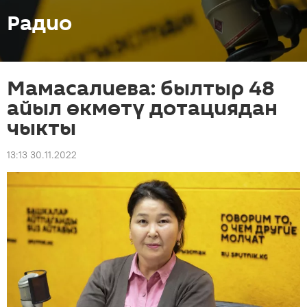
Радио
Мамасалиева: былтыр 48
айыл өкмөтү дотациядан
чыкты
13:13 30.11.2022