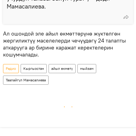
Мамасалиева.
Ал ошондой эле айыл өкмөттөрүнө жүктөлгөн
жергиликтүү маселелерди чечүүдөгү 24 талапты
аткарууга ар бирине каражат керектелерин
кошумчалады.
Радио
Кыргызстан
айыл өкмөтү
мыйзам
Таалайгүл Мамасалиева