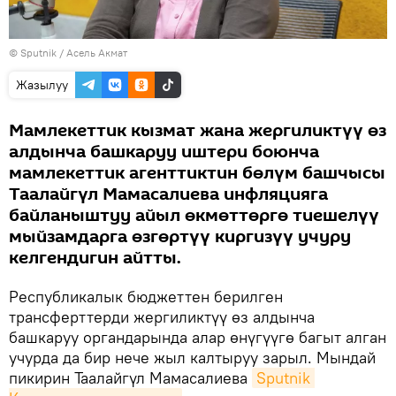
©
Sputnik
/ Асель Акмат
Жазылуу
Мамлекеттик кызмат жана жергиликтүү өз
алдынча башкаруу иштери боюнча
мамлекеттик агенттиктин бөлүм башчысы
Таалайгүл Мамасалиева инфляцияга
байланыштуу айыл өкмөттөргө тиешелүү
мыйзамдарга өзгөртүү киргизүү учуру
келгендигин айтты.
Республикалык бюджеттен берилген
трансферттерди жергиликтүү өз алдынча
башкаруу органдарында алар өнүгүүгө багыт алган
учурда да бир нече жыл калтыруу зарыл. Мындай
пикирин Таалайгүл Мамасалиева
Sputnik 