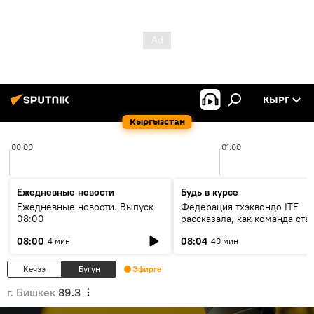
КЫРГ
Кыргызстан
00:00
01:00
Ежедневные новости
Будь в курсе
Ежедневные новости. Выпуск
Федерация тхэквондо ITF
08:00
рассказала, как команда ста
жертвой мошенников
08:00
08:04
4 мин
40 мин
Кечээ
Бүгүн
Эфирге
г. Бишкек
89.3