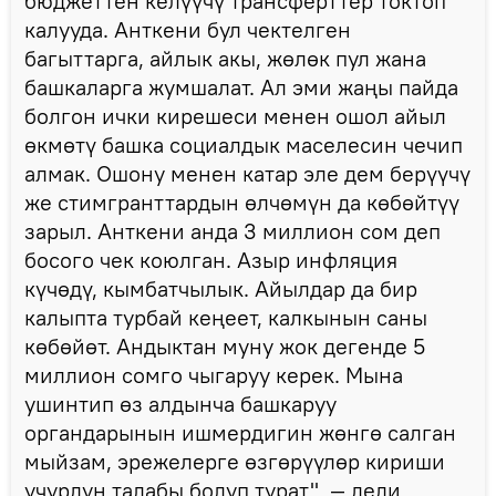
бюджеттен келүүчү трансферттер токтоп
калууда. Анткени бул чектелген
багыттарга, айлык акы, жөлөк пул жана
башкаларга жумшалат. Ал эми жаңы пайда
болгон ички кирешеси менен ошол айыл
өкмөтү башка социалдык маселесин чечип
алмак. Ошону менен катар эле дем берүүчү
же стимгранттардын өлчөмүн да көбөйтүү
зарыл. Анткени анда 3 миллион сом деп
босого чек коюлган. Азыр инфляция
күчөдү, кымбатчылык. Айылдар да бир
калыпта турбай кеңеет, калкынын саны
көбөйөт. Андыктан муну жок дегенде 5
миллион сомго чыгаруу керек. Мына
ушинтип өз алдынча башкаруу
органдарынын ишмердигин жөнгө салган
мыйзам, эрежелерге өзгөрүүлөр кириши
учурдун талабы болуп турат", — деди