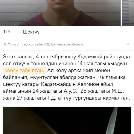
1
/3
Шектүү
© Фото / пресс-служба УВД Баткенской области
Эске салсак, 4-сентябрь күнү Кадамжай районунда
сел өтүүчү тоннелдин ичинен 14 жаштагы кыздын
сөөгү табылган.
Ал колу артка жип менен
байланып, муунтулган абалда жаткан. Кылмышка
шектүү катары Кадамжайдын Халмион айыл
аймагынын 24 жаштагы А.у.С., 25 жаштагы М.Ш.
жана 27 жаштагы Г.Д. аттуу тургундары кармалган.