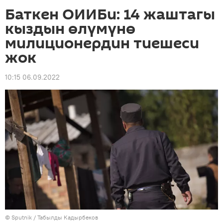
Баткен ОИИБи: 14 жаштагы
кыздын өлүмүнө
милиционердин тиешеси
жок
10:15 06.09.2022
©
Sputnik / Табылды Кадырбеков