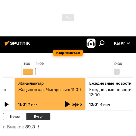
КЫРГ
Кыргызстан
11:00
11:09
12:00
Жаңылыктар
Ежедневные новости
уск
Жаңылыктар. Чыгарылыш 11:00
Ежедневные новости. 
12:00
эфир
11:01
12:01
7 мин
4 мин
Кечээ
Бүгүн
г. Бишкек
89.3