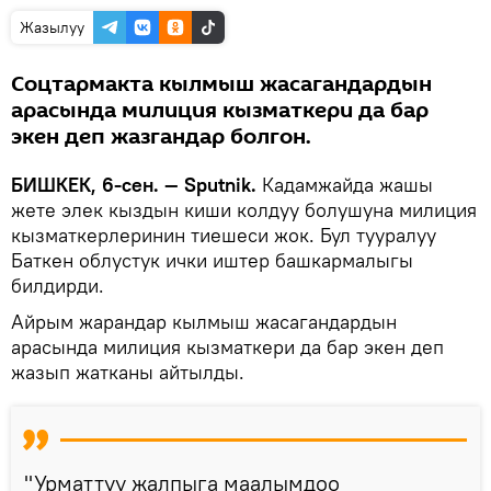
Жазылуу
Соцтармакта кылмыш жасагандардын
арасында милиция кызматкери да бар
экен деп жазгандар болгон.
БИШКЕК, 6-сен. — Sputnik.
Кадамжайда жашы
жете элек кыздын киши колдуу болушуна милиция
кызматкерлеринин тиешеси жок. Бул тууралуу
Баткен облустук ички иштер башкармалыгы
билдирди.
Айрым жарандар кылмыш жасагандардын
арасында милиция кызматкери да бар экен деп
жазып жатканы айтылды.
"Урматтуу жалпыга маалымдоо