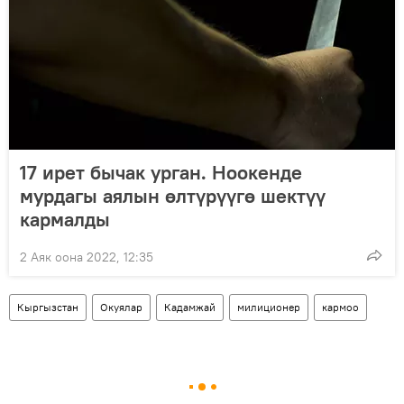
17 ирет бычак урган. Ноокенде
мурдагы аялын өлтүрүүгө шектүү
кармалды
2 Аяк оона 2022, 12:35
Кыргызстан
Окуялар
Кадамжай
милиционер
кармоо