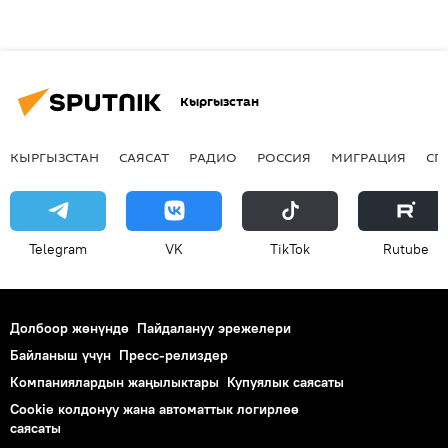
Кыргызстан
КЫРГЫЗСТАН
САЯСАТ
РАДИО
РОССИЯ
МИГРАЦИЯ
СП
Telegram
VK
ТikТоk
Rutube
Долбоор жөнүндө
Пайдалануу эрежелери
Байланыш үчүн
Пресс-релиздер
Компаниялардын жаңылыктары
Купуялык саясаты
Cookie колдонуу жана автоматтык логирлөө
саясаты