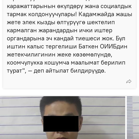
каражаттарынын өкүлдөрү жана социалдык
тармак колдонуучулары! Кадамжайда жашы
жете элек кызды өлтүрүүгө шектелип
кармалган жарандардын ички иштер
органдарына эч кандай тиешеси жок. Бул
иштин калыс тергелиши Баткен ОИИБдин
жетекчилигинин жеке көзөмөлүндө,
коомчулукка кошумча маалымат берилип
турат", — деп айтылат билдирүүдө.