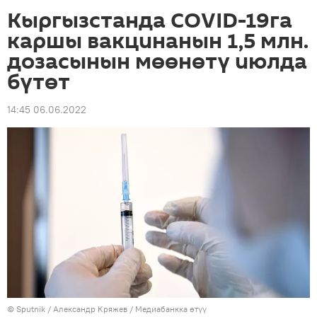
Кыргызстанда COVID-19га
каршы вакцинанын 1,5 млн.
дозасынын мөөнөтү июлда
бүтөт
14:45 06.06.2022
©
Sputnik
/ Александр Кряжев
/
Медиабанкка өтүү