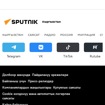
Кыргызстан
КЫРГЫЗСТАН
САЯСАТ
РАДИО
РОССИЯ
МИГРАЦИЯ
СП
Telegram
VK
ТikТоk
Rutube
Долбоор жөнүндө
Пайдалануу эрежелери
Байланыш үчүн
Пресс-релиздер
Компаниялардын жаңылыктары
Купуялык саясаты
Cookie колдонуу жана автоматтык логирлөө
саясаты
Кайра байланыш