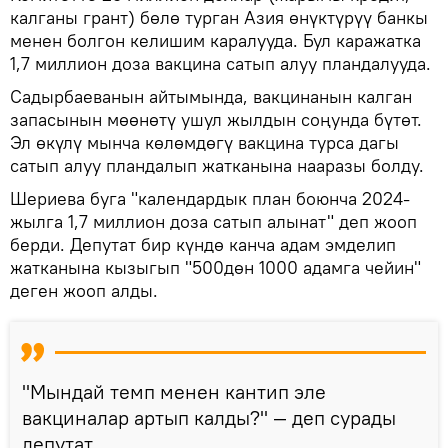
калганы грант) бөлө турган Азия өнүктүрүү банкы
менен болгон келишим каралууда. Бул каражатка
1,7 миллион доза вакцина сатып алуу пландалууда.
Садырбаеванын айтымында, вакцинанын калган
запасынын мөөнөтү ушул жылдын соңунда бүтөт.
Эл өкүлү мынча көлөмдөгү вакцина турса дагы
сатып алуу пландалып жатканына нааразы болду.
Шериева буга "календардык план боюнча 2024-
жылга 1,7 миллион доза сатып алынат" деп жооп
берди. Депутат бир күндө канча адам эмделип
жатканына кызыгып "500дөн 1000 адамга чейин"
деген жооп алды.
"Мындай темп менен кантип эле
вакциналар артып калды?" — деп сурады
депутат.