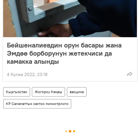
Бейшеналиевдин орун басары жана
Эмдөө борборунун жетекчиси да
камакка алынды
4 Кулжа 2022, 23:18
Кыргызстан
Жогорку Кеңеш
вакцина
КР Саламаттык сактоо министрлиги