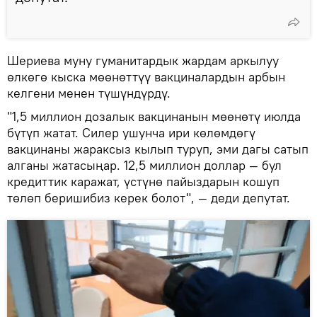
Шериева муну гуманитардык жардам аркылуу
өлкөгө кыска мөөнөттүү вакциналардын арбын
келгени менен түшүндүрдү.
"1,5 миллион дозалык вакцинанын мөөнөтү июлда
бүтүп жатат. Силер ушунча ири көлөмдөгү
вакцинаны жараксыз кылып туруп, эми дагы сатып
алганы жатасыңар. 12,5 миллион доллар — бул
кредиттик каражат, үстүнө пайыздарын кошуп
төлөп беришибиз керек болот", — деди депутат.