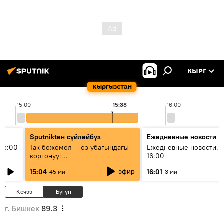
КЫРГ
Кыргызстан
15:00
15:38
16:00
Sputnikteн сүйлөйбүз
Ежедневные новости
15:00
Так божомол — өз убагындагы
Ежедневные новости. 
коргонуу:
16:00
гидрометеорологиялык кызмат
эфир
15:04
16:01
45 мин
3 мин
кантип өркүндөтүлүүдө
Кечээ
Бүгүн
г. Бишкек
89.3