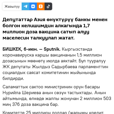
Жазылуу
Депутаттар Азия өнүктүрүү банкы менен
болгон келишимдин алкагында 1,7
миллион доза вакцина сатып алуу
маселесин талкуулап жатат.
БИШКЕК, 6-июн. — Sputnik.
Кыргызстанда
коронавируска каршы вакцинанын 1,5 миллион
дозасынын мөөнөтү июлда аяктайт. Бул тууралуу
ЖК депутаты Жылдыз Садырбаева парламенттин
социалдык саясат комитетинин жыйынында
билдирди.
Саламаттык сактоо министринин орун басары
Нурийла Шериева анын сөзүн тастыктады. Анын
айтымында, өлкөдө жалпы жонунан 2 миллион 503
миң 376 доза вакцина бар.
Комитетте 25 миллион доллар (жарымы кредит,