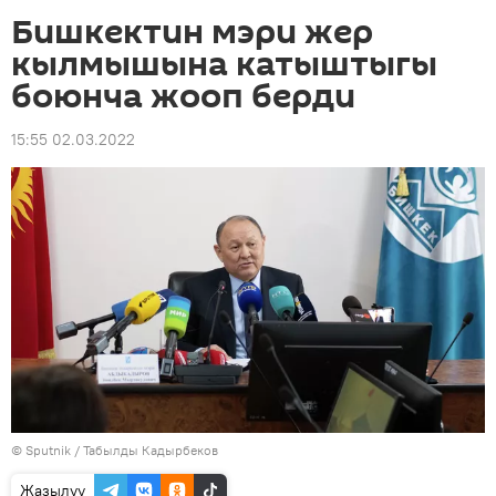
Бишкектин мэри жер
кылмышына катыштыгы
боюнча жооп берди
15:55 02.03.2022
©
Sputnik / Табылды Кадырбеков
Жазылуу