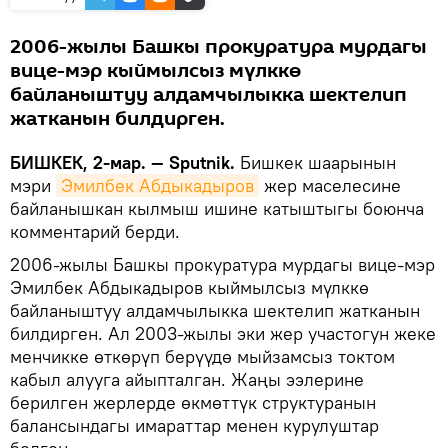
2006-жылы Башкы прокуратура мурдагы
вице-мэр кыймылсыз мүлккө
байланыштуу алдамчылыкка шектелип
жатканын билдирген.
БИШКЕК, 2-мар. — Sputnik.
Бишкек шаарынын
мэри
Эмилбек Абдыкадыров
жер маселесине
байланышкан кылмыш ишине катыштыгы боюнча
комментарий берди.
2006-жылы Башкы прокуратура мурдагы вице-мэр
Эмилбек Абдыкадыров кыймылсыз мүлккө
байланыштуу алдамчылыкка шектелип жатканын
билдирген. Ал 2003-жылы эки жер участогун жеке
менчикке өткөрүп берүүдө мыйзамсыз токтом
кабыл алууга айыпталган. Жаңы ээлерине
берилген жерлерде өкмөттүк структуранын
балансындагы имараттар менен курулуштар