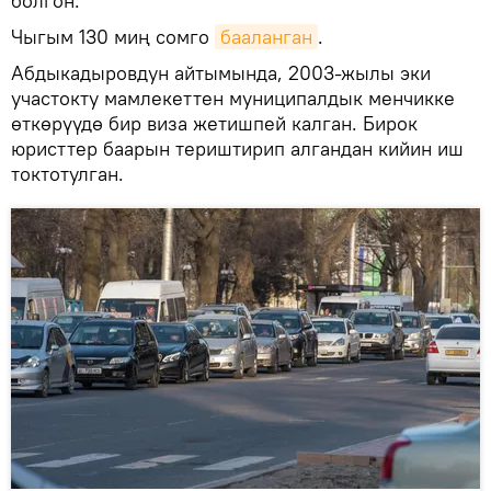
болгон.
Чыгым 130 миң сомго
бааланган
.
Абдыкадыровдун айтымында, 2003-жылы эки
участокту мамлекеттен муниципалдык менчикке
өткөрүүдө бир виза жетишпей калган. Бирок
юристтер баарын териштирип алгандан кийин иш
токтотулган.