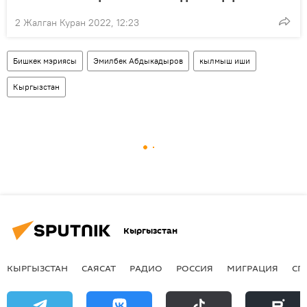
2 Жалган Куран 2022, 12:23
Бишкек мэриясы
Эмилбек Абдыкадыров
кылмыш иши
Кыргызстан
Кыргызстан
КЫРГЫЗСТАН
САЯСАТ
РАДИО
РОССИЯ
МИГРАЦИЯ
СП