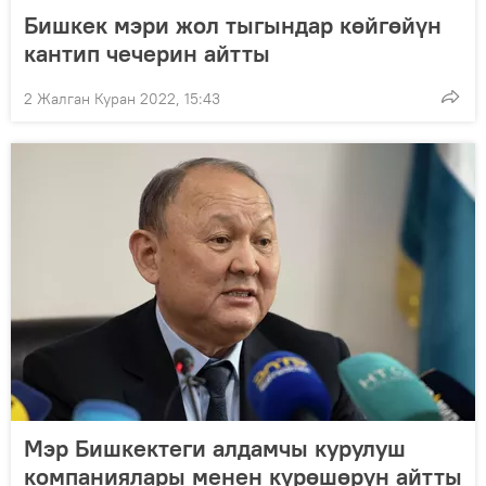
Бишкек мэри жол тыгындар көйгөйүн
кантип чечерин айтты
2 Жалган Куран 2022, 15:43
Мэр Бишкектеги алдамчы курулуш
компаниялары менен күрөшөрүн айтты