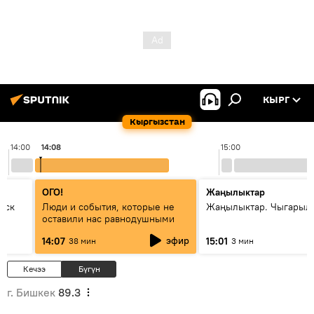
КЫРГ
Кыргызстан
14:00
14:08
15:00
ОГО!
Жаңылыктар
уск
Люди и события, которые не
Жаңылыктар. Чыгарыл
оставили нас равнодушными
эфир
14:07
15:01
38 мин
3 мин
Кечээ
Бүгүн
г. Бишкек
89.3