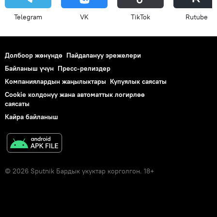
Telegram
VK
ТikТоk
Rutube
Долбоор жөнүндө
Пайдалануу эрежелери
Байланыш үчүн
Пресс-релиздер
Компаниялардын жаңылыктары
Купуялык саясаты
Cookie колдонуу жана автоматтык логирлөө
саясаты
Кайра байланыш
© 2026 Sputnik Бардык укуктар корголгон. 18+