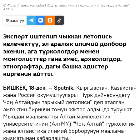
© Фото / пресс-служба НОЦ алтаистики и тюркологии "Большой Алтай"
АлтГУ
Жазылуу
Эксперт иштелип чыккан летопись
келечектүү, эл аралык илимий долбоор
экенин, ага түркологдор менен
монголисттер гана эмес, археологдор,
этнографтар, дагы башка адистер
киргенин айтты.
БИШКЕК, 18-дек. — Sputnik.
Кыргызстан, Казакстан
жана Россия окумуштуулары "Түрк дүйнөсүндөгү
Чоң Алтайдын тарыхый летописи" деп аталган
эмгектин биринчи томун аяктоо алдында турушат.
Мындай маалыматты Алтай мамлекеттик
университетинин (АлтМУ) "Чоң Алтай" түркология
жана алтаистика илимий борборунун маалымат
кызматынан кабарлашты.