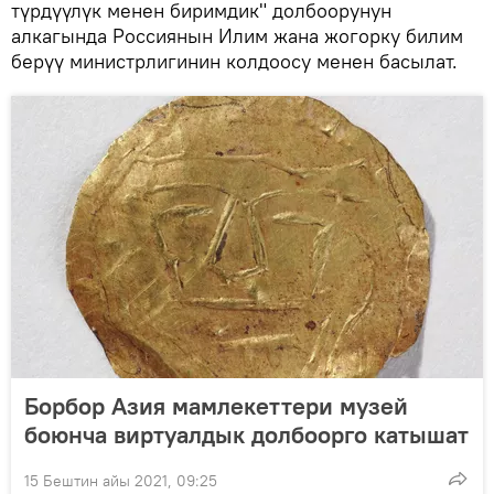
түрдүүлүк менен биримдик" долбоорунун
алкагында Россиянын Илим жана жогорку билим
берүү министрлигинин колдоосу менен басылат.
Борбор Азия мамлекеттери музей
боюнча виртуалдык долбоорго катышат
15 Бештин айы 2021, 09:25