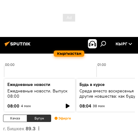
КЫРГ
Кыргызстан
00:00
01:00
Ежедневные новости
Будь в курсе
Ежедневные новости. Выпуск
Среда вместо воскресенья и
08:00
другие новшества: как будут
проходить выборы в КР?
08:00
08:04
4 мин
38 мин
Кечээ
Бүгүн
Эфирге
г. Бишкек
89.3