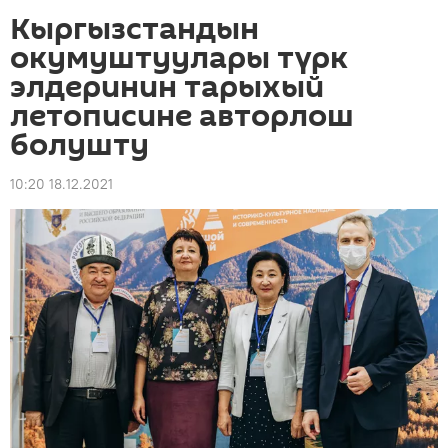
Кыргызстандын
окумуштуулары түрк
элдеринин тарыхый
летописине авторлош
болушту
10:20 18.12.2021