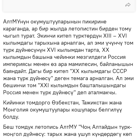
АлтМУнун окумуштууларынын пикирине
караганда, ар бир жылда летопистин бирден тому
чыгып турат. Экинчи китеп түрктөрдүн XIII – XVI
кылымдагы тарыхына арналган, ал эми үчүнчү том
түрк дүйнөсүнүн XVI кылымдан тарта, ХХ
кылымдын башына чейинки мезгилдеги Россия
империясы менен өз ара мамилесин, байланышын
баяндайт. Дагы бир китеп "ХХ кылымдагы СССР
жана түрк дүйнөсү" деген темага арналган. Ал эми
бешинчи том "ХХI кылымдын башталышындагы
Россия менен түрк дүйнөсү" деп аталмакчы.
Кийинки томдорго Өзбекстан, Тажикстан жана
Монголия окумуштуулары кошулары белгилүү
болду.
Беш томдук летопись АлтМУ "Чоң Алтайдын түрк-
моңгол дүйнөсү: тарых жана ушул күндөрдөгү көп