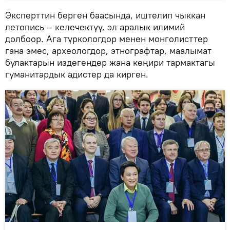
Эксперттин берген баасында, иштелип чыккан
летопись – келечектүү, эл аралык илимий
долбоор. Ага түркологдор менен монголисттер
гана эмес, археологдор, этнографтар, маалымат
булактарын издегендер жана кеңири тармактагы
гуманитардык адистер да кирген.