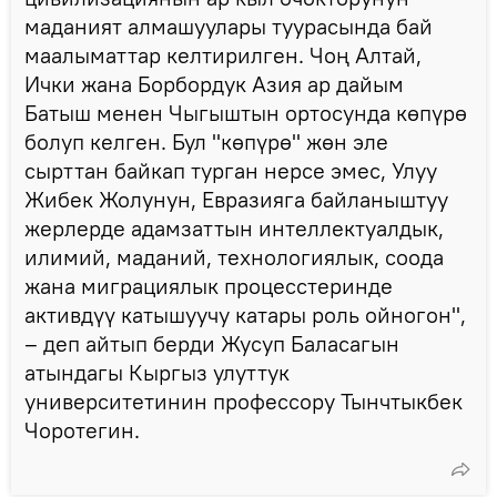
маданият алмашуулары туурасында бай
маалыматтар келтирилген. Чоң Алтай,
Ички жана Борбордук Азия ар дайым
Батыш менен Чыгыштын ортосунда көпүрө
болуп келген. Бул "көпүрө" жөн эле
сырттан байкап турган нерсе эмес, Улуу
Жибек Жолунун, Евразияга байланыштуу
жерлерде адамзаттын интеллектуалдык,
илимий, маданий, технологиялык, соода
жана миграциялык процесстеринде
активдүү катышуучу катары роль ойногон",
– деп айтып берди Жусуп Баласагын
атындагы Кыргыз улуттук
университетинин профессору Тынчтыкбек
Чоротегин.