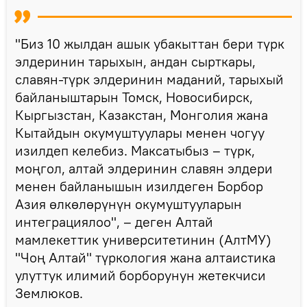
"Биз 10 жылдан ашык убакыттан бери түрк
элдеринин тарыхын, андан сырткары,
славян-түрк элдеринин маданий, тарыхый
байланыштарын Томск, Новосибирск,
Кыргызстан, Казакстан, Монголия жана
Кытайдын окумуштуулары менен чогуу
изилдеп келебиз. Максатыбыз – түрк,
моңгол, алтай элдеринин славян элдери
менен байланышын изилдеген Борбор
Азия өлкөлөрүнүн окумуштууларын
интеграциялоо", – деген Алтай
мамлекеттик университетинин (АлтМУ)
"Чоң Алтай" түркология жана алтаистика
улуттук илимий борборунун жетекчиси
Землюков.