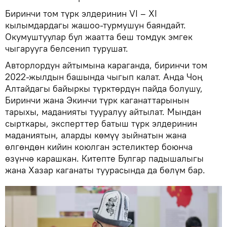
Биринчи том түрк элдеринин VI – XI
кылымдардагы жашоо-турмушун баяндайт.
Окумуштуулар бул жаатта беш томдук эмгек
чыгарууга белсенип турушат.
Авторлордун айтымына караганда, биринчи том
2022-жылдын башында чыгып калат. Анда Чоң
Алтайдагы байыркы түрктөрдүн пайда болушу,
Биринчи жана Экинчи түрк каганаттарынын
тарыхы, маданияты тууралуу айтылат. Мындан
сырткары, эксперттер батыш түрк элдеринин
маданиятын, аларды көмүү зыйнатын жана
өлгөндөн кийин коюлган эстеликтер боюнча
өзүнчө карашкан. Китепте Булгар падышалыгы
жана Хазар каганаты туурасында да бөлүм бар.