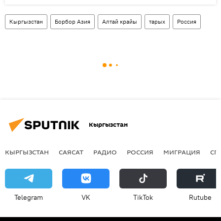
Кыргызстан
Борбор Азия
Алтай крайы
тарых
Россия
Кыргызстан
КЫРГЫЗСТАН
САЯСАТ
РАДИО
РОССИЯ
МИГРАЦИЯ
СП
Telegram
VK
ТikТоk
Rutube