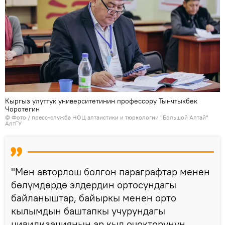
Кыргыз улуттук университетинин профессору Тынчтыкбек
Чоротегин
© Фото / пресс-служба НОЦ алтаистики и тюркологии "Большой Алтай"
АлтГУ
"Мен авторлош болгон параграфтар менен
бөлүмдөрдө элдердин ортосундагы
байланыштар, байыркы менен орто
кылымдын баштапкы учурундагы
цивилизациянын ар кыл очокторунун