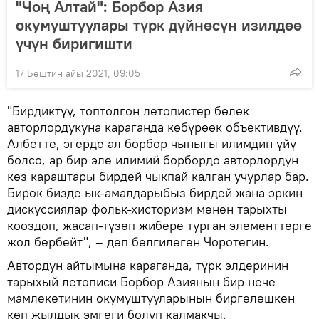
"Чоң Алтай": Борбор Азия
окумуштуулары түрк дүйнөсүн изилдөө
үчүн биригишти
17 Бештин айы 2021, 09:05
"Бирдиктүү, топтолгон летопистер бөлөк
авторлордукуна караганда көбүрөөк объективдүү.
Албетте, эгерде ал борбор чыныгы илимдин үйү
болсо, ар бир эле илимий борбордо авторлордун
көз караштары бирдей чыкпай калган учурлар бар.
Бирок бизде ык-амалдарыбыз бирдей жана эркин
дискуссиялар фольк-хисторизм менен тарыхты
кооздоп, жасап-түзөп жибере турган элементтерге
жол бербейт", – деп белгилеген Чоротегин.
Автордун айтымына караганда, түрк элдеринин
тарыхый летописи Борбор Азиянын бир нече
мамлекетинин окумуштууларынын биргелешкен
көп жылдык эмгеги болуп калмакчы.