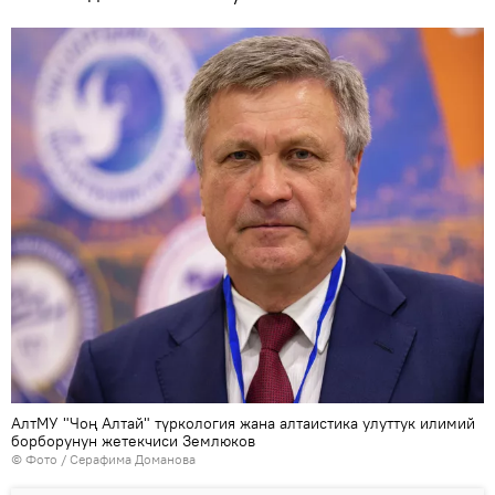
АлтМУ "Чоң Алтай" түркология жана алтаистика улуттук илимий
борборунун жетекчиси Землюков
© Фото / Серафима Доманова