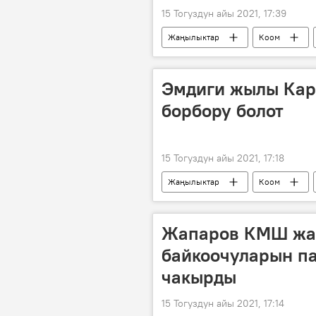
15 Тогуздун айы 2021, 17:39
Жаңылыктар
Коом
транспорт
эл
жүрг
Эмдиги жылы Ка
борбору болот
15 Тогуздун айы 2021, 17:18
Жаңылыктар
Коом
КМШ
макам
Жапаров КМШ жа
байкоочуларын п
чакырды
15 Тогуздун айы 2021, 17:14