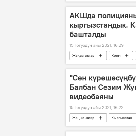
АКШда полицияны
кыргызстандык. К
башталды
15 Тогуздун айы 2021, 16:29
Жаңылыктар
Коом
адам өлтүрүү
АКШда полици
"Сен күрөшөсүңбү
Балбан Сезим Жу
видеобаяны
15 Тогуздун айы 2021, 16:22
Жаңылыктар
Кыргызстан
балбан
Мээрим Жуманазар