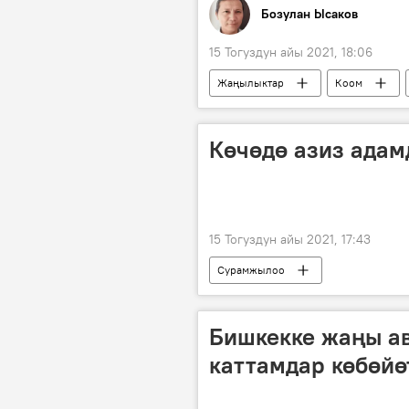
Бозулан Ысаков
15 Тогуздун айы 2021, 18:06
Жаңылыктар
Коом
дүйнө чемпионаты
Олимпиа
Көчөдө азиз адам
15 Тогуздун айы 2021, 17:43
Сурамжылоо
Бишкекке жаңы ав
каттамдар көбөйө