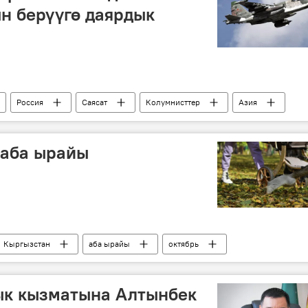
н берүүгө даярдык
Россия
Саясат
Колумнисттер
Азия
Сирия
согушкер
"Талибан" кыймылы
урал
 аба ырайы
Кыргызстан
аба ырайы
октябрь
ык кызматына Алтынбек