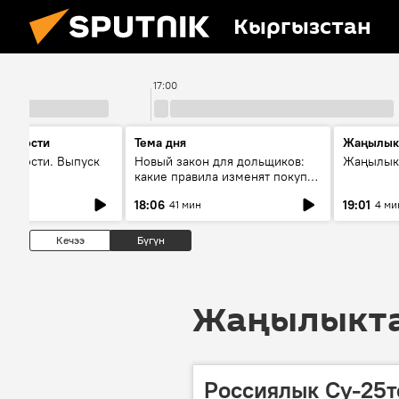
Кыргызстан
17:00
 новости
Тема дня
Жаңылык
новости. Выпуск
Новый закон для дольщиков:
Жаңылыкт
какие правила изменят покупку
квартир
18:06
19:01
41 мин
4 ми
Кечээ
Бүгүн
Жаңылыктар
Россиялык Су-25т