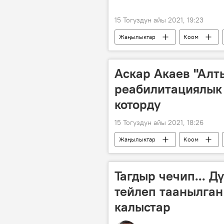
15 Тогуздун айы 2021, 19:23
Жаңылыктар
Коом
мектеп
өнөктөштөр
Аскар Акаев "Алт
реабилитациялык 
которду
15 Тогуздун айы 2021, 18:26
Жаңылыктар
Коом
Аскар Акаев
кайрымдуулук
Тагдыр чечип... 
тейлеп таанылган
калыстар