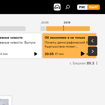
РУС
КЫРГ
20:00
20:19
евные новости
Об экономике и не только
евные новости. Выпуск
Почему демографический бум
Кыргызстана может
превратиться в проблему и как
эфир
20:05
4 мин
37 мин
этого избежать
г. Бишкек
89.3