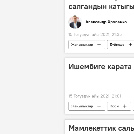
салгандын катыгы
Александр Хроленко
15 Тогуздун айы 2021, 21:35
Жаңылыктар
Дүйнөдө
Тажикстан
Афганистан
чек ара
машыгуу
к
Ишембиге карата
15 Тогуздун айы 2021, 21:01
Жаңылыктар
Коом
Мамлекеттик сал