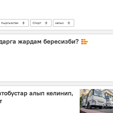
Кыргызстан
Спорт
калыс
далык оюндар
дарга жардам бересизби?
тобустар алып келинип,
т