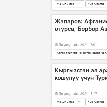
Жаңылыктар
Кыргызстан
шайлоо
КМШ
ком
Жогорку Кеңешке жаңы тартип мене
Жапаров: Афгани
отурса, Борбор А
15 Тогуздун айы 2021, 17:01
Афган бийлиги менен талибдердин т
Дүйнөдө
Афганистан
Кыргызстан эл ар
кошулуу үчүн Түр
15 Тогуздун айы 2021, 16:47
Жаңылыктар
Кыргызстан