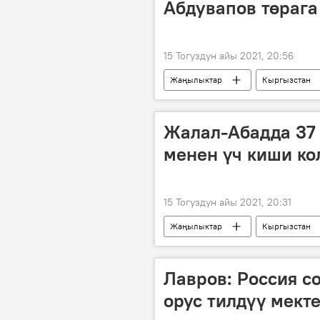
Абдувапов төрага
15 Тогуздун айы 2021, 20:56
Жаңылыктар
Кыргызстан
төрага
кызмат
Алт
Жалал-Абадда 37
менен үч киши кол
15 Тогуздун айы 2021, 20:31
Жаңылыктар
Кыргызстан
баңгизат
кармоо
Лавров: Россия с
орус тилдүү мект