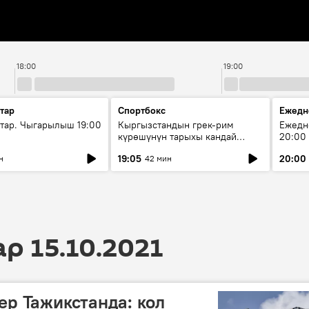
18:00
19:00
тар
Спортбокс
Ежедн
ар. Чыгарылыш 19:00
Кыргызстандын грек-рим
Ежедн
күрөшүнүн тарыхы кандай
20:00
башталган?
19:05
20:00
н
42 мин
 15.10.2021
ер Тажикстанда: кол