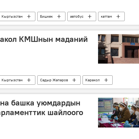
Кыргызстан
Бишкек
автобус
каттам
үнчү
ракол КМШнын маданий
Кыргызстан
Садыр Жапаров
Каракол
на башка уюмдардын
арламенттик шайлоого