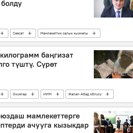
 болду
Саясат
Мамлекеттик салык кызматы
ынбек Абдувапов
Илияз Иманбетов
дайындоо
 килограмм баңгизат
го түштү. Сүрөт
Окуялар
ИИМ
Жалал-Абад облусу
оюздаш мамлекеттерге
ептерди ачууга кызыкдар