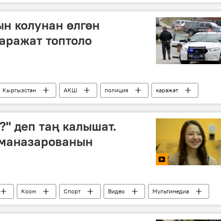
н колунан өлгөн
аражат топтоло
Кыргызстан
АКШ
полиция
каражат
янын огунан набыт болгон кыргызстандык
?" деп таң калышат.
маназарованын
Коом
Спорт
Видео
Мультимедиа
ова
маек
Сезим Жуманазарова