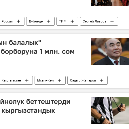
Россия
Дүйнөдө
ТИМ
Сергей Лавров
Өзбекстан
Тажикстан
Армения
ын балалык"
борборуна 1 млн. сом
Кыргызстан
Ысык-Көл
Садыр Жапаров
"Алтын балалык" реабилитациялык балдар борбору
Дүйнөлүк беттештерди
 кыргызстандык