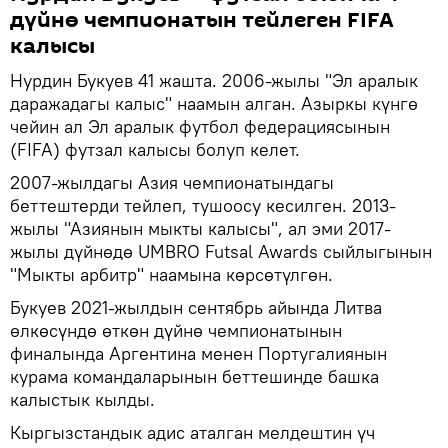
дүйнө чемпионатын тейлеген FIFA
калысы
Нурдин Букуев 41 жашта. 2006-жылы "Эл аралык
даражадагы калыс" наамын алган. Азыркы күнгө
чейин ал Эл аралык футбол федерациясынын
(FIFA) футзал калысы болуп келет.
2007-жылдагы Азия чемпионатындагы
беттештерди тейлеп, тушоосу кесилген. 2013-
жылы "Азиянын мыкты калысы", ал эми 2017-
жылы дүйнөдө UMBRO Futsal Awards сыйлыгынын
"Мыкты арбитр" наамына көрсөтүлгөн.
Букуев 2021-жылдын сентябрь айында Литва
өлкөсүндө өткөн дүйнө чемпионатынын
финалында Аргентина менен Португалиянын
курама командаларынын беттешинде башка
калыстык кылды.
Кыргызстандык адис аталган мелдештин үч