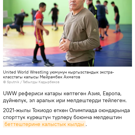
United World Wrestling уюмунун кыргызстандык экстра-
класстагы калысы Мейрамбек Ахметов
©
Sputnik / Табылды Кадырбеков
UWW рефериси катары көптөгөн Азия, Европа,
дүйнөлүк, эл аралык ири мелдештерди тейлеген.
2021-жылы Токиодо өткөн Олимпиада оюндарында
спорттук күрөштүн түрлөрү боюнча мелдештин
беттештерине калыстык кылды
.