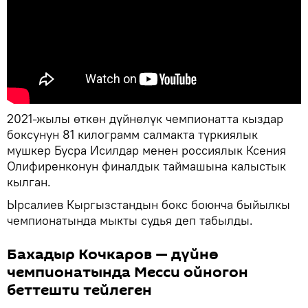
2021-жылы өткөн дүйнөлүк чемпионатта кыздар
боксунун 81 килограмм салмакта түркиялык
мушкер Бусра Исилдар менен россиялык Ксения
Олифиренконун финалдык таймашына калыстык
кылган.
Ырсалиев Кыргызстандын бокс боюнча быйылкы
чемпионатында мыкты судья деп табылды.
Бахадыр Кочкаров — дүйнө
чемпионатында Месси ойногон
беттешти тейлеген