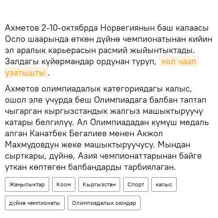
Ахметов 2-10-октябрда Норвегиянын баш калаасы
Осло шаарында өткөн дүйнө чемпионатынан кийин
эл аралык карьерасын расмий жыйынтыктады.
Залдагы күйөрмандар ордунан туруп,
кол чаап 
узатышты
.
Ахметов олимпиадалык категориядагы калыс,
ошол эле учурда беш Олимпиадага балбан таптап
чыгарган кыргызстандык жалгыз машыктыруучу
катары белгилүү. Ал Олимпиададан күмүш медаль
алган Канатбек Бегалиев менен Акжол
Махмудовдун жеке машыктыруучусу. Мындан
сырткары, дүйнө, Азия чемпионаттарынан байге
уткан көптөгөн балбандарды тарбиялаган.
Жаңылыктар
Коом
Кыргызстан
Спорт
калыс
дүйнө чемпионаты
Олимпиадалык оюндар