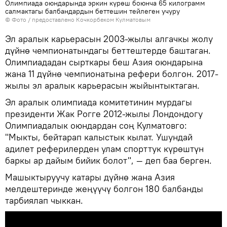
Олимпиада оюндарында эркин күрөш боюнча 65 килограмм
салмактагы балбандардын беттешин тейлеген учуру
© Фото / предоставлено Кочкорбеком Кулматовым
Эл аралык карьерасын 2003-жылы алгачкы жолу
дүйнө чемпионатындагы беттештерде баштаган.
Олимпиададан сырткары беш Азия оюндарына
жана 11 дүйнө чемпионатына рефери болгон. 2017-
жылы эл аралык карьерасын жыйынтыктаган.
Эл аралык олимпиада комитетинин мурдагы
президенти Жак Рогге 2012-жылы Лондондогу
Олимпиадалык оюндардан соң Кулматовго:
"Мыкты, бейтарап калыстык кылат. Ушундай
адилет реферилерден улам спорттук күрөштүн
баркы ар дайым бийик болот", — деп баа берген.
Машыктыруучу катары дүйнө жана Азия
мелдештеринде жеңүүчү болгон 180 балбанды
тарбиялап чыккан.