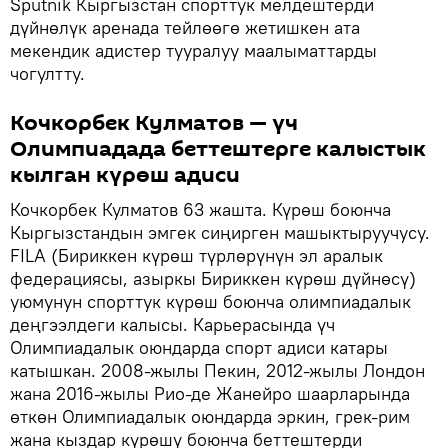
Sputnik Кыргызстан спорттук мелдештерди
дүйнөлүк аренада тейлөөгө жетишкен ата
мекендик адистер тууралуу маалыматтарды
чогултту.
Кочкорбек Кулматов — үч
Олимпиадада беттештерге калыстык
кылган күрөш адиси
Кочкорбек Кулматов 63 жашта. Күрөш боюнча
Кыргызстандын эмгек сиңирген машыктыруучусу.
FILA (Бириккен күрөш түрлөрүнүн эл аралык
федерациясы, азыркы Бириккен күрөш дүйнөсү)
уюмунун спорттук күрөш боюнча олимпиадалык
деңгээлдеги калысы. Карьерасында үч
Олимпиадалык оюндарда спорт адиси катары
катышкан. 2008-жылы Пекин, 2012-жылы Лондон
жана 2016-жылы Рио-де Жанейро шаарларында
өткөн Олимпиадалык оюндарда эркин, грек-рим
жана кыздар күрөшү боюнча беттештерди