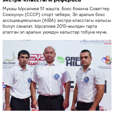
Мукаш Ырсалиев 51 жашта. Бокс боюнча Советтер
Союзунун (СССР) спорт чебери, Эл аралык бокс
ассоциациясынын (AIBA) экстра-класстагы калысы
болуп саналат. Ырсалиев 2010-жылдан тарта
аталган эл аралык уюмдун калыстар тобуна мүчө.