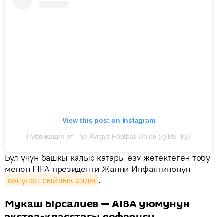
View this post on Instagram
Публикация от The Kyrgyz Football Union (@kfu_kg)
Бул үчүн башкы калыс катары өзү жетектеген тобу
менен FIFA президенти Жанни Инфантинонун
колунан сыйлык алды
.
Мукаш Ырсалиев — AIBA уюмунун
экстра-класстагы рефериси