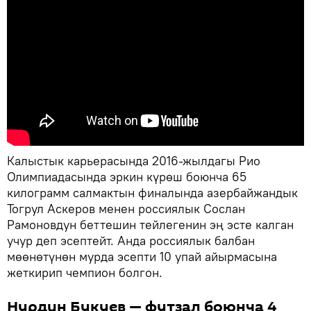
Калыстык карьерасында 2016-жылдагы Рио
Олимпиадасында эркин күрөш боюнча 65
килограмм салмактын финалында азербайжандык
Тогрул Аскеров менен россиялык Сослан
Рамоновдун беттешин тейлегенин эң эсте калган
учур деп эсептейт. Анда россиялык балбан
мөөнөтүнөн мурда эсепти 10 упай айырмасына
жеткирип чемпион болгон.
Нурдин Букуев — футзал боюнча 4