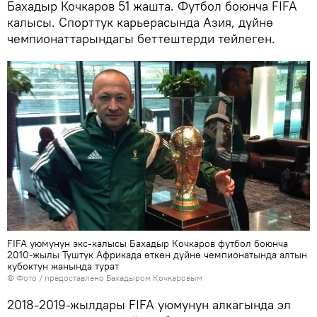
Бахадыр Кочкаров 51 жашта. Футбол боюнча FIFA
калысы. Спорттук карьерасында Азия, дүйнө
чемпионаттарындагы беттештерди тейлеген.
FIFA уюмунун экс-калысы Бахадыр Кочкаров футбол боюнча
2010-жылы Түштүк Африкада өткөн дүйнө чемпионатында алтын
кубоктун жанында турат
© Фото / предоставлено Бахадыром Кочкаровым
2018-2019-жылдары FIFA уюмунун алкагында эл