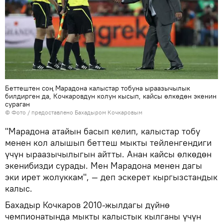
Беттештен соң Марадона калыстар тобуна ыраазычылык
билдирген да, Кочкаровдун колун кысып, кайсы өлкөдөн экенин
сураган
© Фото / предоставлено Бахадыром Кочкаровым
"Марадона атайын басып келип, калыстар тобу
менен кол алышып беттеш мыкты тейленгендиги
үчүн ыраазычылыгын айтты. Анан кайсы өлкөдөн
экенибизди сурады. Мен Марадона менен дагы
эки ирет жолуккам", — деп эскерет кыргызстандык
калыс.
Бахадыр Кочкаров 2010-жылдагы дүйнө
чемпионатында мыкты калыстык кылганы үчүн