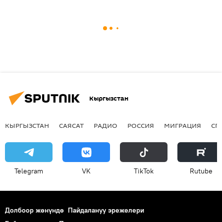
Кыргызстан
КЫРГЫЗСТАН
САЯСАТ
РАДИО
РОССИЯ
МИГРАЦИЯ
СП
Telegram
VK
ТikТоk
Rutube
Долбоор жөнүндө
Пайдалануу эрежелери