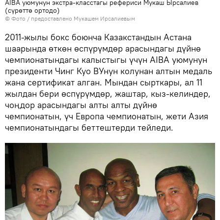
AIBA уюмунун экстра-класстагы рефериси Мукаш Ырсалиев
(сүрөттө ортодо)
© Фото / предоставлено Мукашем Ирсалиевым
2011-жылы бокс боюнча Казакстандын Астана
шаарында өткөн өспүрүмдөр арасындагы дүйнө
чемпионатындагы калыстыгы үчүн AIBA уюмунун
президенти Чинг Куо ВУнун колунан алтын медаль
жана сертификат алган. Мындан сырткары, ал 11
жылдан бери өспүрүмдөр, жаштар, кыз-келиндер,
чоңдор арасындагы алты алты дүйнө
чемпионатын, үч Европа чемпионатын, жети Азия
чемпионатындагы беттештерди тейледи.