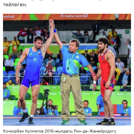
тейлеген.
Кочкорбек Кулматов 2016-жылдагы Рио-де-Жанейродогу