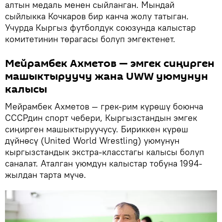
алтын медаль менен сыйланган. Мындай
сыйлыкка Кочкаров бир канча жолу татыган.
Учурда Кыргыз футболдук союзунда калыстар
комитетинин төрагасы болуп эмгектенет.
Мейрамбек Ахметов — эмгек сиңирген
машыктыруучу жана UWW уюмунун
калысы
Мейрамбек Ахметов — грек-рим күрөшү боюнча
СССРдин спорт чебери, Кыргызстандын эмгек
сиңирген машыктыруучусу. Бириккен күрөш
дүйнөсү (United World Wrestling) уюмунун
кыргызстандык экстра-класстагы калысы болуп
саналат. Аталган уюмдун калыстар тобуна 1994-
жылдан тарта мүчө.