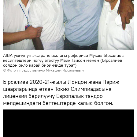
AIBA уюмунун экстра-класстагы рефериси Мукаш Ырсалиев
кесиптештери чогуу атактуу Майк Тайсон менен (Ырсалиев
солдон оңго карай биринчиде турат)
© Фото / предоставлено Мукашем Ирсалиевым
Ырсалиев 2020-21-жылы Лондон жана Париж
шаарларында өткөн Токио Олимпиадасына
лицензия берилүүчү Европалык тандоо
мелдешиндеги беттештерде калыс болгон.