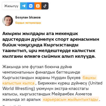
Жазылуу
Бозулан Ысаков
Бардык материалдар
Акыркы жылдары ата мекендик
адистердин дүйнөлүк спорт аренасынын
бийик чокусунда Кыргызстанды
таанытып, ири мелдештерде калыстык
кылганы өлкөгө сыймык алып келүүдө.
Жакында эле футзал боюнча дүйнө
чемпионатынын финалдык беттешинде
Кыргызстандын жараны Нурдин Букуев
башкы 
калыстык кылса
, Бириккен күрөш дүйнөсү (United
World Wrestling) уюмунун экстра-класстагы
калысы, кыргызстандык Мейрамбек Ахметов
жакында эл аралык
карьерасын жыйынтыктады
.