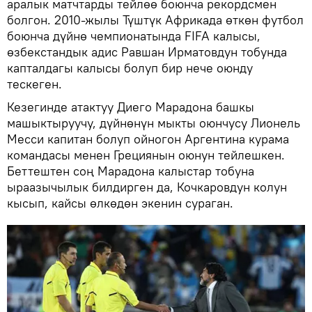
аралык матчтарды тейлөө боюнча рекордсмен
болгон. 2010-жылы Түштүк Африкада өткөн футбол
боюнча дүйнө чемпионатында FIFA калысы,
өзбекстандык адис Равшан Ирматовдун тобунда
капталдагы калысы болуп бир нече оюнду
тескеген.
Кезегинде атактуу Диего Марадона башкы
машыктыруучу, дүйнөнүн мыкты оюнчусу Лионель
Месси капитан болуп ойногон Аргентина курама
командасы менен Грециянын оюнун тейлешкен.
Беттештен соң Марадона калыстар тобуна
ыраазычылык билдирген да, Кочкаровдун колун
кысып, кайсы өлкөдөн экенин сураган.