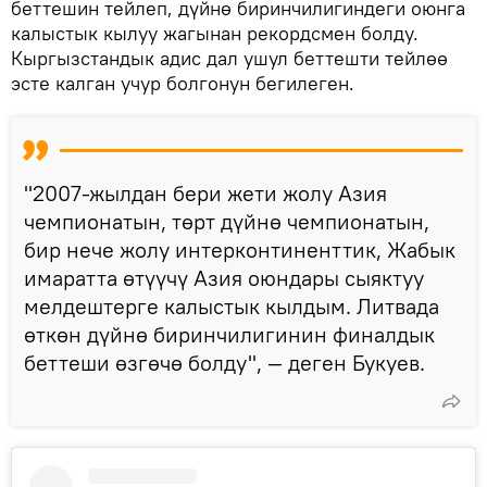
беттешин тейлеп, дүйнө биринчилигиндеги оюнга
калыстык кылуу жагынан рекордсмен болду.
Кыргызстандык адис дал ушул беттешти тейлөө
эсте калган учур болгонун бегилеген.
"2007-жылдан бери жети жолу Азия
чемпионатын, төрт дүйнө чемпионатын,
бир нече жолу интерконтиненттик, Жабык
имаратта өтүүчү Азия оюндары сыяктуу
мелдештерге калыстык кылдым. Литвада
өткөн дүйнө биринчилигинин финалдык
беттеши өзгөчө болду", — деген Букуев.