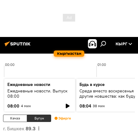
КЫРГ
Кыргызстан
00:00
01:00
Ежедневные новости
Будь в курсе
Ежедневные новости. Выпуск
Среда вместо воскресенья и
08:00
другие новшества: как будут
проходить выборы в КР?
08:00
08:04
4 мин
38 мин
Кечээ
Бүгүн
Эфирге
г. Бишкек
89.3