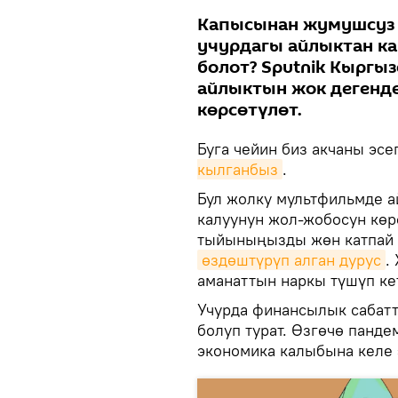
Капысынан жумушсуз 
учурдагы айлыктан ка
болот? Sputnik Кырг
айлыктын жок дегенд
көрсөтүлөт.
Буга чейин биз акчаны эс
кылганбыз
.
Бул жолку мультфильмде а
калуунун жол-жобосун көр
тыйыныңызды жөн катпай э
өздөштүрүп алган дурус
.
аманаттын наркы түшүп ке
Учурда финансылык сабатт
болуп турат. Өзгөчө панд
экономика калыбына келе 