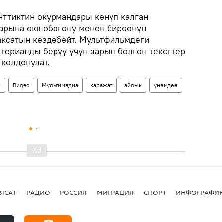
енттиктин окурмандары көнүп калган
дарына окшобогону менен бирөөнүн
ксатын көздөбөйт. Мультфильмдеги
териалды берүү үчүн зарыл болгон тексттер
 колдонулат.
н
Видео
Мультимедиа
каражат
айлык
үнөмдөө
ЯСАТ
РАДИО
РОССИЯ
МИГРАЦИЯ
СПОРТ
ИНФОГРАФИ