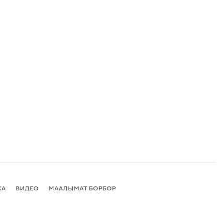
КА
ВИДЕО
МААЛЫМАТ БОРБОР