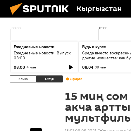
Кыргызстан
00:00
01:00
Ежедневные новости
Будь в курсе
Ежедневные новости. Выпуск
Среда вместо воскресень
08:00
другие новшества: как бу
проходить выборы в КР?
08:00
08:04
4 мин
38 мин
Кечээ
Бүгүн
Эфирге
15 миң сом
акча артты
мультфил
13:01 06.09.2021
(Жаңыртылды:
14