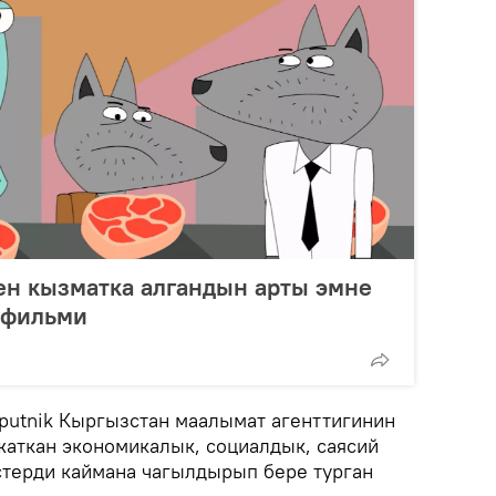
н кызматка алгандын арты эмне
ьтфильми
Sputnik Кыргызстан маалымат агенттигинин
жаткан экономикалык, социалдык, саясий
стерди каймана чагылдырып бере турган