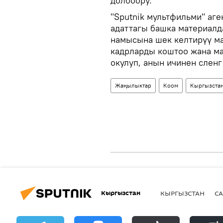
долбоору.
"Sputnik мультфильми" аг
адаттагы башка материал
намысына шек келтирүү ма
кадрларды коштоо жана ма
окулуп, анын ичинен сленг
Жаңылыктар
Коом
Кыргызста
Кыргызстан
КЫРГЫЗСТАН
СА