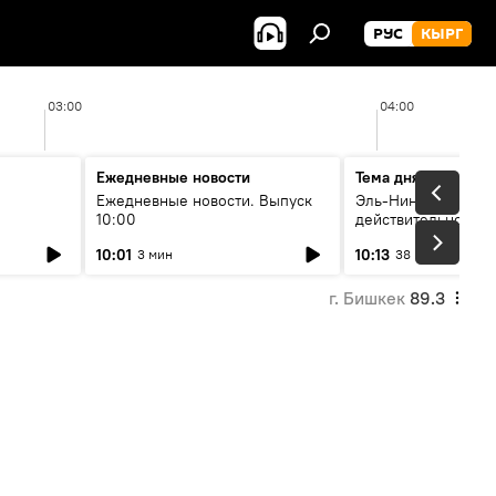
РУС
КЫРГ
03:00
04:00
Ежедневные новости
Тема дня
Ежедневные новости. Выпуск
Эль-Ниньо, жара и 
10:00
действительно вли
 өнүгүү
погоду в Кыргызст
10:01
10:13
3 мин
38 мин
г. Бишкек
89.3