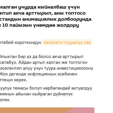
калган учурда кыйналбаш үчүн
нтип акча арттырып, аны топтосо
ызстандын анимациялык долбоорунда
е 10 пайызын үнөмдөө жолдору
ептебей короткондун
кесепети тууралуу сөз 
йлыктан бир аз да болсо акча арттырып
сөтөбүз. Айдан артып калган же топтогон
селентип алуу үчүн туура инвестициялоону
 Жок дегенде инфляциянын эсебинен
тпеши керек.
уулук темасы болуп көрбөгөндөй актуалдуу
емиянын айынан кыйраган дүйнөлүк
элек.