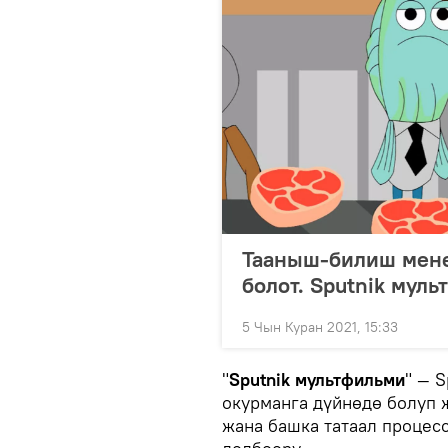
Тааныш-билиш мене
болот. Sputnik мул
5 Чын Куран 2021, 15:33
"
Sputnik мультфильми
" — 
окурманга дүйнөдө болуп 
жана башка татаал процес