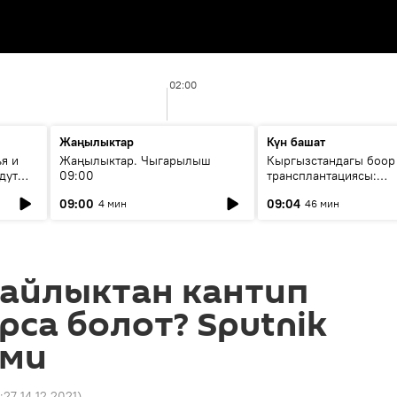
02:00
Жаңылыктар
Күн башат
я и
Жаңылыктар. Чыгарылыш
Кыргызстандагы боор
дут
09:00
трансплантациясы:
жетишкендиктер жана
09:00
09:04
4 мин
46 мин
келечеги
 айлыктан кантип
рса болот? Sputnik
ьми
:27 14.12.2021
)