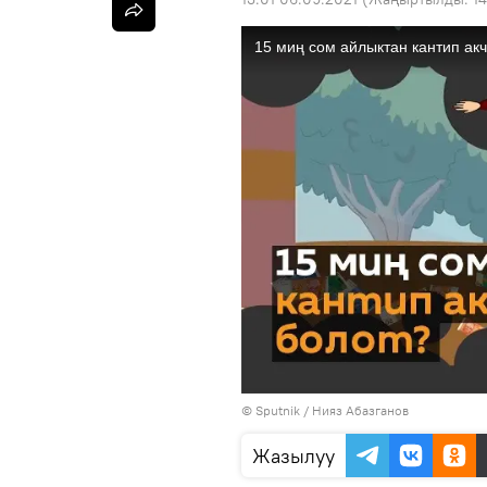
©
Sputnik
/ Нияз Абазганов
Жазылуу