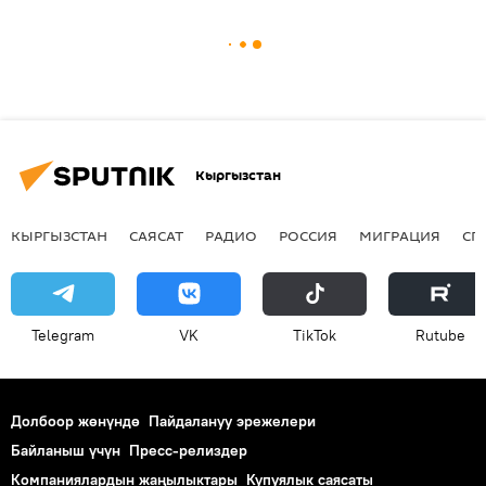
Кыргызстан
КЫРГЫЗСТАН
САЯСАТ
РАДИО
РОССИЯ
МИГРАЦИЯ
СП
Telegram
VK
ТikТоk
Rutube
Долбоор жөнүндө
Пайдалануу эрежелери
Байланыш үчүн
Пресс-релиздер
Компаниялардын жаңылыктары
Купуялык саясаты