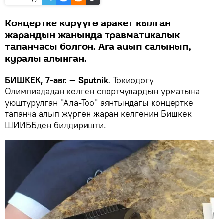
Концертке кирүүгө аракет кылган
жарандын жанында травматикалык
тапанчасы болгон. Ага айып салынып,
куралы алынган.
БИШКЕК, 7-авг. — Sputnik.
Токиодогу
Олимпиададан келген спортчулардын урматына
уюштурулган "Ала-Тоо" аянтындагы концертке
тапанча алып жүргөн жаран келгенин Бишкек
ШИИББден билдиришти.