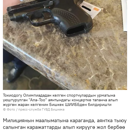
Токиодогу Олимпиададан келген спортчулардын урматына
уюштурулган "Ала-Тоо" аянтындагы концертке тапанча алып
жүргөн жаран келгенин Бишкек ШИИББден билдиришти
© Фото / пресс-служба ГУВД Бишкека
Милициянын маалыматына караганда, аянтка тыюу
салынган каражаттарды алып кирүүгө жол бербөө