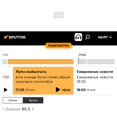
КЫРГ
Кыргызстан
17:00
17:59
Жума жыйынтыгы
Ежедневные новости
17:00
апта ичинде болуп өткөн айрым
Ежедневные новости. 
окуяларга токтолобуз
18:00
эфир
17:05
18:00
51 мин
6 мин
Кечээ
Бүгүн
г. Бишкек
89.3