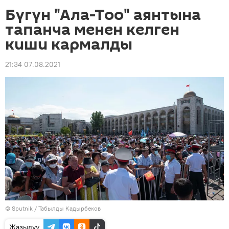
Бүгүн "Ала-Тоо" аянтына
тапанча менен келген
киши кармалды
21:34 07.08.2021
©
Sputnik / Табылды Кадырбеков
Жазылуу