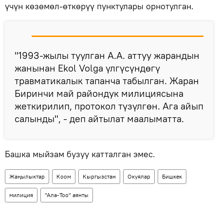
үчүн көзөмөл-өткөрүү пунктулары орнотулган.
"1993-жылы туулган А.А. аттуу жарандын
жанынан Ekol Volga үлгүсүндөгү
травматикалык тапанча табылган. Жаран
Биринчи май райондук милициясына
жеткирилип, протокол түзүлгөн. Ага айып
салынды", - деп айтылат маалыматта.
Башка мыйзам бузуу катталган эмес.
Жаңылыктар
Коом
Кыргызстан
Окуялар
Бишкек
милиция
"Ала-Тоо" аянты