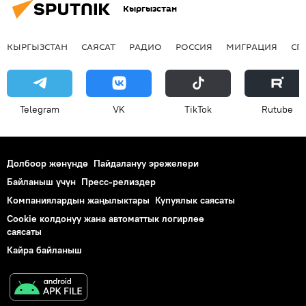
Кыргызстан
КЫРГЫЗСТАН
САЯСАТ
РАДИО
РОССИЯ
МИГРАЦИЯ
СП
Telegram
VK
ТikТоk
Rutube
Долбоор жөнүндө
Пайдалануу эрежелери
Байланыш үчүн
Пресс-релиздер
Компаниялардын жаңылыктары
Купуялык саясаты
Cookie колдонуу жана автоматтык логирлөө
саясаты
Кайра байланыш