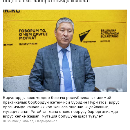
ондон ашык лабораторияда жасалат.
Вирустарды көзөмөлдөө боюнча республикалык илимий-
практикалык борбордун жетекчиси Зуридин Нурматов: вирус
организмде канчалык көп жашаса ошончо ыңгайлашып,
мутацияланат. Улгайган жана өнөкөт оорусу бар организмде
вирус көпкө жашап, мутация болушуна шарт түзүлөт.
©
Sputnik / Табылды Кадырбеков