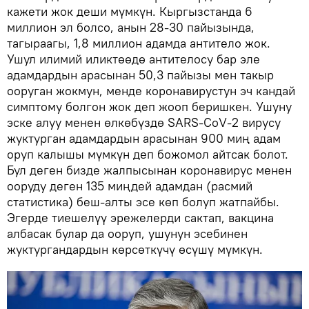
кажети жок деши мүмкүн. Кыргызстанда 6
миллион эл болсо, анын 28-30 пайызында,
тагыраагы, 1,8 миллион адамда антитело жок.
Ушул илимий иликтөөдө антителосу бар эле
адамдардын арасынан 50,3 пайызы мен такыр
ооруган жокмун, менде коронавирустун эч кандай
симптому болгон жок деп жооп беришкен. Ушуну
эске алуу менен өлкөбүздө SARS-CoV-2 вирусу
жуктурган адамдардын арасынан 900 миң адам
оруп калышы мүмкүн деп божомол айтсак болот.
Бул деген бизде жалпысынан коронавирус менен
ооруду деген 135 миңдей адамдан (расмий
статистика) беш-алты эсе көп болуп жатпайбы.
Эгерде тиешелүү эрежелерди сактап, вакцина
албасак булар да ооруп, ушунун эсебинен
жуктургандардын көрсөткүчү өсүшү мүмкүн.