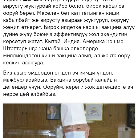
вирусту жуктурбай койсо болот, бирок кабылса
ооруй берет. Маселен бет кап тагынган киши
кабылбайт же вирусту азыраак жуктуруп, ооруну
жеңил өткөрөт. Бирок илдетке каршы вакцина алуу
дүйнө жүзү боюнча эффективдүү жол экендигин
көрсөтүп жатат. Кытай, Индия, Америка Кошмо
Штаттарында жана башка өлкөлөрдө
миллиондогон киши вакцина алып, ал жакта оору
кескин азаюуда.
Биз азыр эмдөөдөн өт деп эч кимди үндөп,
мажбурлабайбыз. Вакцина оорубай калайын
дегендер үчүн. Ооруйм, кереги жок дегендерге эч
нерсе дей албайбыз.