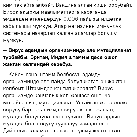
ким так айта албайт. Вакцина алган киши оорубайт.
Бирок акыркы маалыматтарга караганда,
эмдөөдөн өткөндөрдүн 0,006 пайызы илдетке
кабылышы мүмкүн. Алар негизинен иммундук
системасы начарлап калган адамдар болушу
мүмкүн.
— Вирус адамдын организминде эле мутацияланат
турбайбы. Британ, Индия штаммы десе ошол
жактан келгендей көрөбүз.
— Кайсы гана штамм болбосун адамдын
организминде эле пайда болуп жатат, эч жактан
келбейт. Штаммдар кантип жаралат? Вирус
организмде канчалык көп жашаса ошончо
ыңгайлашып, мутацияланат. Улгайган жана өнөкөт
оорусу бар организмде вирус көпкө жашап,
мутация болушуна шарт түзүлөт. Вирустардын
мутация болгондугу тууралуу изилдөөлөр
Дүйнөлүк саламаттык сактоо уюму жактырган