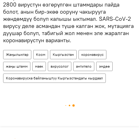
2800 вирустун өзгөрүлгөн штаммдары пайда
болот, анын бир-экөө ооруну чакырууга
жөндөмдүү болуп калышы ыктымал. SARS-CoV-2
вирусу деле асмандан түшө калган жок, мутацияга
дуушар болуп, табигый жол менен эле жаралган
коронавирустун варианты.
Жаңылыктар
Коом
Кыргызстан
коронавирус
жаңы штамм
маек
вирусолог
антитело
эмдөө
Коронавируска байланыштуу Кыргызстандагы кырдаал