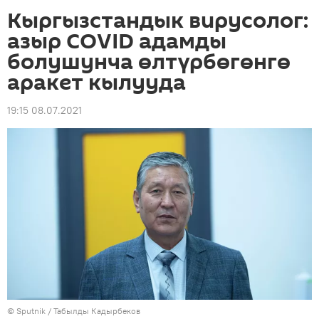
Кыргызстандык вирусолог:
азыр COVID адамды
болушунча өлтүрбөгөнгө
аракет кылууда
19:15 08.07.2021
©
Sputnik / Табылды Кадырбеков