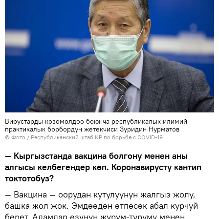
Вирустарды көзөмөлдөө боюнча республикалык илимий-
практикалык борбордун жетекчиси Зуридин Нурматов
© Фото / Республиканский штаб КР по борьбе с COVID-19
— Кыргызстанда вакцина болгону менен аны
алгысы келбегендер көп. Коронавирусту кантип
токтотобуз?
— Вакцина — оорудан кутулуунун жалгыз жолу,
башка жол жок. Эмдөөдөн өтпөсөк абал курчуй
берет. Адамдар өзүнүн жүрүм-туруму менен