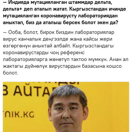
— Индияда мутацияланган штаммдар дельта,
дельта+ деп аталып жатат. Кыргызстандан ичинде
мутацияланган коронавирусту лабораториядан
аныктап, биз да аталыш берсек болот экен да?
— Ооба, болот, бирок биздин лабораториялар
вирус канчалык деңгээлде жана кайсы жери
өзгөргөнүн аныктай албайт. Кыргызстандагы
коронавирустарды чоң референс
лабораторияларга жөнөтүп тактоо мүмкүн. Анан ал
жактагы дүйнөлүк вирустардын базасына кошсо
болот.