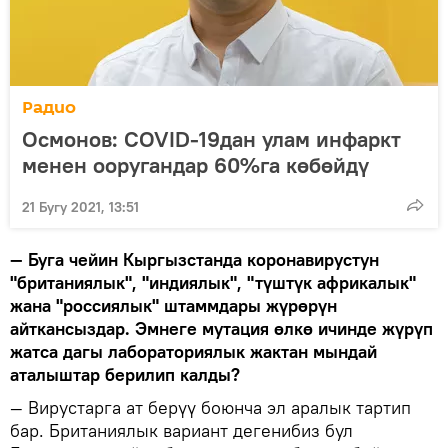
Радио
Осмонов: COVID-19дан улам инфаркт
менен ооругандар 60%га көбөйдү
21 Бугу 2021, 13:51
— Буга чейин Кыргызстанда коронавирустун
"британиялык", "индиялык", "түштүк африкалык"
жана "россиялык" штаммдары жүрөрүн
айткансыздар. Эмнеге мутация өлкө ичинде жүрүп
жатса дагы лабораториялык жактан мындай
аталыштар берилип калды?
— Вирустарга ат берүү боюнча эл аралык тартип
бар. Британиялык вариант дегенибиз бул