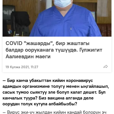
COVID "жашарды", бир жаштагы
балдар ооруканага түшүүдө. Гүлжигит
Аалиевдин маеги
19 Кулжа 2021, 11:27
— Бир канча убакыттан кийин коронавирус
адамдын организмине толугу менен ыңгайлашып,
сасык тумоо сыяктуу эле болуп калат дешет. Бул
канчалык туура? Биз вакцина алганда деле
оорудан толук кутула албайбызбы?
— Вирус эки-үч жылдан кийин кандай болорун эч