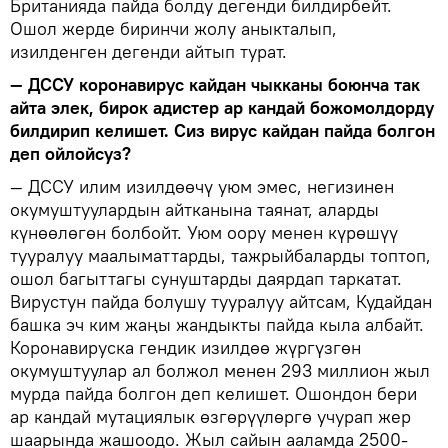
Британияда пайда болду дегенди билдирбейт.
Ошол жерде биринчи жолу аныкталып,
изилденген дегенди айтып турат.
— ДССУ коронавирус кайдан чыкканы боюнча так
айта элек, бирок адистер ар кандай божомолдорду
билдирип келишет. Сиз вирус кайдан пайда болгон
деп ойлойсуз?
— ДССУ илим изилдөөчү уюм эмес, негизинен
окумуштуулардын айтканына таянат, аларды
күнөөлөгөн болбойт. Уюм оору менен күрөшүү
тууралуу маалыматтарды, тажрыйбаларды топтоп,
ошол багыттагы сунуштарды даярдап таркатат.
Вирустун пайда болушу тууралуу айтсам, Кудайдан
башка эч ким жаңы жандыкты пайда кыла албайт.
Коронавируска гендик изилдөө жүргүзгөн
окумуштуулар ал болжол менен 293 миллион жыл
мурда пайда болгон деп келишет. Ошондон бери
ар кандай мутациялык өзгөрүүлөргө учурап жер
шаарында жашоодо. Жыл сайын ааламда 2500-