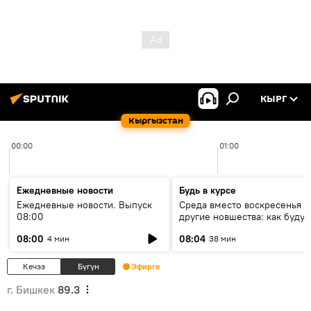
КЫРГ
Кыргызстан
00:00
01:00
Ежедневные новости
Будь в курсе
Ежедневные новости. Выпуск
Среда вместо воскресенья и
08:00
другие новшества: как будут
проходить выборы в КР?
08:00
08:04
4 мин
38 мин
Кечээ
Бүгүн
Эфирге
г. Бишкек
89.3