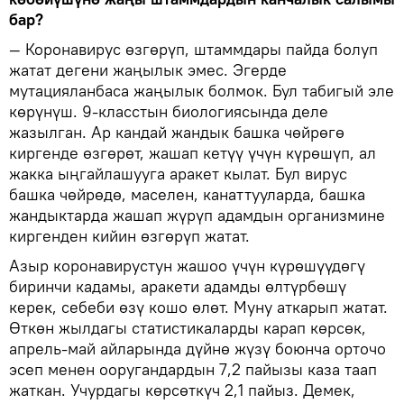
бар?
— Коронавирус өзгөрүп, штаммдары пайда болуп
жатат дегени жаңылык эмес. Эгерде
мутацияланбаса жаңылык болмок. Бул табигый эле
көрүнүш. 9-класстын биологиясында деле
жазылган. Ар кандай жандык башка чөйрөгө
киргенде өзгөрөт, жашап кетүү үчүн күрөшүп, ал
жакка ыңгайлашууга аракет кылат. Бул вирус
башка чөйрөдө, маселен, канаттууларда, башка
жандыктарда жашап жүрүп адамдын организмине
киргенден кийин өзгөрүп жатат.
Азыр коронавирустун жашоо үчүн күрөшүүдөгү
биринчи кадамы, аракети адамды өлтүрбөшү
керек, себеби өзү кошо өлөт. Муну аткарып жатат.
Өткөн жылдагы статистикаларды карап көрсөк,
апрель-май айларында дүйнө жүзү боюнча орточо
эсеп менен ооругандардын 7,2 пайызы каза таап
жаткан. Учурдагы көрсөткүч 2,1 пайыз. Демек,