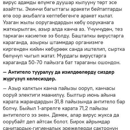
вирус адамды өлүмгө дуушар кылууну төрт эсе
азайтты. Экинчи багыттагы аракети бейтаптарды
өтө оор акыбалга кептебегенге аракет кылат.
Узаган жылы ооругандардын көбү ооруканага
жаткырылган, азыр алда канча аз. Үчүнчүдөн, тез
таркаган касиетке ээ болду. Баштапкы вирустарга
караганда, азыркы штаммдар организмге
киргенден кийин көбүрөөк санда иштелип, сыртка
бөлүнүп чыгып жатат. Мурдагы вирустарга
караганда 50-70 пайызга бат тараганы ошондон.
— Антитело тууралуу да изилдөөлөрдү сиздер
жүргүзүп келесиздер.
— Азыр калктын канча пайызы ооруп, канчасы
ооруй электиги маанилүү. Былтыр июнь айына
карата жарандардын 31,8 пайызында антитело бар
болчу. Быйыл 1-апрелге карата 71,2 пайызы
антителого ээ экен. Демек, алар вирус жукса да
оорубайт деп айтсак болот. Бирок айрымдар
санитардык-гигиеналык эрежелерди сактоонун