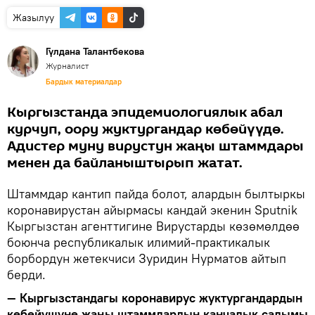
Жазылуу
Гүлдана Талантбекова
Журналист
Бардык материалдар
Кыргызстанда эпидемиологиялык абал
курчуп, оору жуктургандар көбөйүүдө.
Адистер муну вирустун жаңы штаммдары
менен да байланыштырып жатат.
Штаммдар кантип пайда болот, алардын былтыркы
коронавирустан айырмасы кандай экенин Sputnik
Кыргызстан агенттигине Вирустарды көзөмөлдөө
боюнча республикалык илимий-практикалык
борбордун жетекчиси Зуридин Нурматов айтып
берди.
— Кыргызстандагы коронавирус жуктургандардын
көбөйүшүнө жаңы штаммдардын канчалык салымы