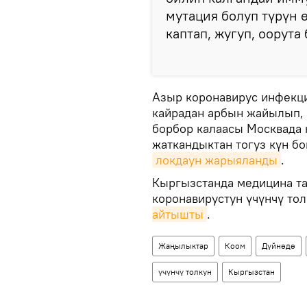
мутация болуп түрүн 
каптап, жугуп, оорута
Азыр коронавирус инфекци
кайрадан арбын жайылып, 
борбор калаасы Москвада 
жаткандыктан тогуз күн б
локдаун жарыяланды
.
Кыргызстанда медицина т
коронавирустун үчүнчү то
айтышты
.
Жаңылыктар
Коом
Дүйнөдө
үчүнчү толкун
Кыргызстан