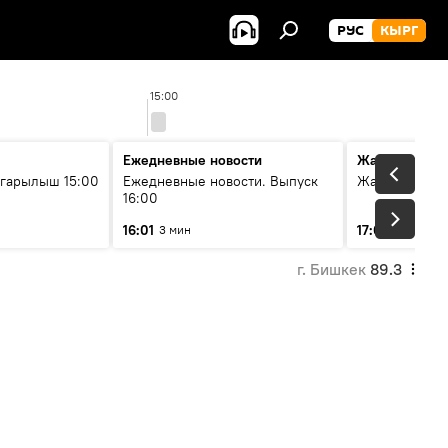
РУС
КЫРГ
15:00
Ежедневные новости
Жаңылыктар
гарылыш 15:00
Ежедневные новости. Выпуск
Жаңылыктар.
16:00
16:01
17:01
3 мин
5 мин
г. Бишкек
89.3