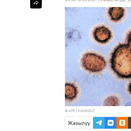
©
AFP
/ HANDOUT
Жазылуу