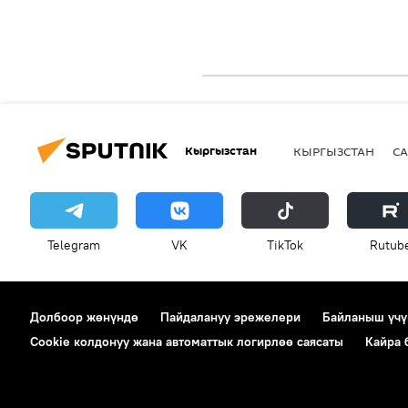
Кыргызстан
КЫРГЫЗСТАН
СА
Telegram
VK
ТikТоk
Rutub
Долбоор жөнүндө
Пайдалануу эрежелери
Байланыш үчү
Cookie колдонуу жана автоматтык логирлөө саясаты
Кайра