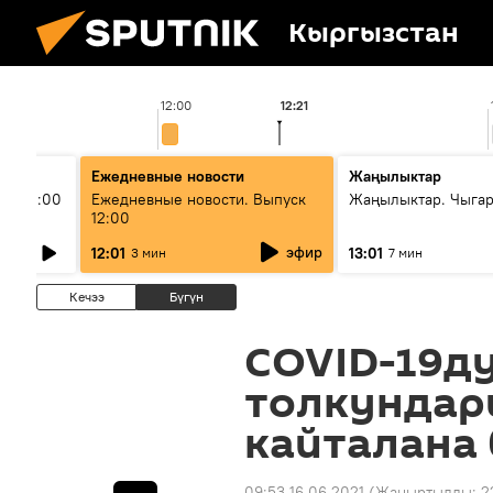
Кыргызстан
12:00
12:21
Ежедневные новости
Жаңылыктар
ыш 11:00
Ежедневные новости. Выпуск
Жаңылыктар. Чыга
12:00
эфир
12:01
13:01
3 мин
7 мин
Кечээ
Бүгүн
COVID-19д
толкундар
кайталана
09:53 16.06.2021
(Жаңыртылды:
2