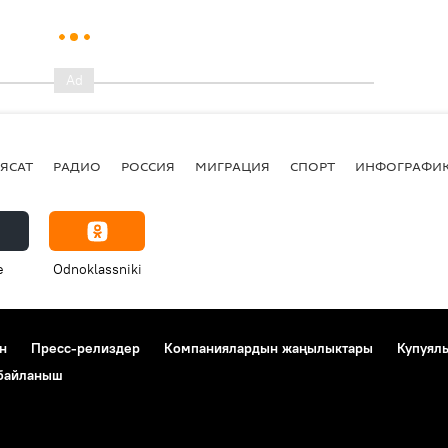
ЯСАТ
РАДИО
РОССИЯ
МИГРАЦИЯ
СПОРТ
ИНФОГРАФИ
e
Odnoklassniki
н
Пресс-релиздер
Компаниялардын жаңылыктары
Купуял
 байланыш