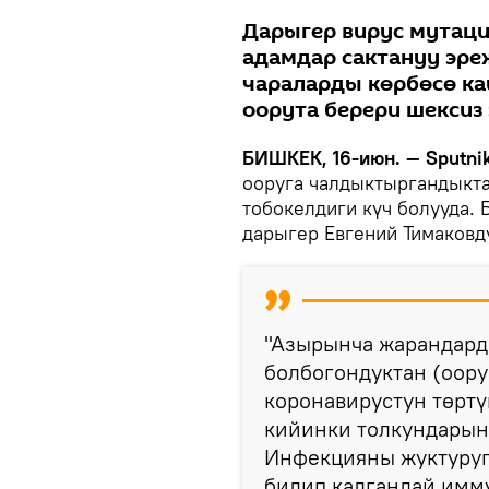
Дарыгер вирус мутация
адамдар сактануу эре
чараларды көрбөсө кай
оорута берери шексиз 
БИШКЕК, 16-июн. — Sputnik
ооруга чалдыктыргандыкта
тобокелдиги күч болууда. 
дарыгер Евгений Тимаковд
"Азырынча жарандард
болбогондуктан (оору
коронавирустун төртү
кийинки толкундарын 
Инфекцияны жуктуруп
билип калгандай имму