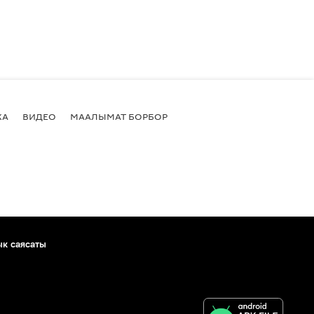
КА
ВИДЕО
МААЛЫМАТ БОРБОР
ык саясаты