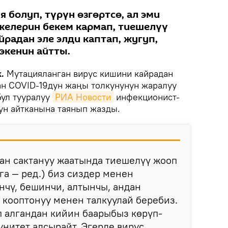
 болуп, түрүн өзгөртсө, ал эми
желерин бекем кармап, тиешелүү
радан эле элди каптап, жугуп,
экенин айтты.
.
Мутацияланган вирус кишини кайрадан
н COVID-19дун жаңы толкунунун жаралуу
Бул тууралуу
РИА Новости
инфекционист-
ун айтканына таянып жазды.
ан сактануу жаатында тиешелүү жооп
га — ред.) биз сиздер менен
нчү, бешинчи, алтынчы, андан
кооптонуу менен талкуулай беребиз.
 алгандан кийин баарыбыз көрүп-
нитет алсырайт. Эгерде вирус