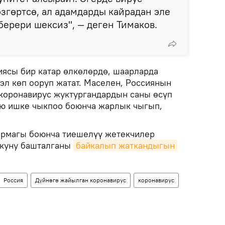
өзгөртсө, ал адамдарды кайрадан эле
 берери шексиз", — деген Тимаков.
ясы бир катар өлкөлөрдө, шаарларда
эл көп ооруп жатат. Маселен, Россиянын
коронавирус жуктургандардын саны өсүп
ою ишке чыкпоо боюнча жарлык чыгып,
армагы боюнча тиешелүү жетекчилер
лкуну башталганы
байкалып жаткандыгын 
Россия
Дүйнөгө жайылган коронавирус
коронавирус