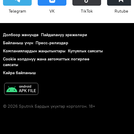
Telegram
VK
ТikТоk
Rutube
Долбоор жөнүндө
Пайдалануу эрежелери
Байланыш үчүн
Пресс-релиздер
Компаниялардын жаңылыктары
Купуялык саясаты
Cookie колдонуу жана автоматтык логирлөө
саясаты
Кайра байланыш
© 2026 Sputnik Бардык укуктар корголгон. 18+