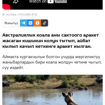
© YouTube / FOCUSED EYE
Жазылуу
Австралиялык коала аны сактоого аракет
жасаган кишинин колун тытып, айбат
кылып качып кеткенге аракет кылган.
Аймакта кургакчылык болгон учурда жергиликтүү
жаныбарлардын бири коала жолдун четине чыгып,
суу издейт.