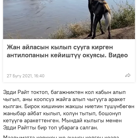
Жан айласын кылып сууга кирген
антилопанын кейиштүү окуясы. Видео
27 Бугу 2021, 16:40
Эдди Райт токтоп, багажниктен кол кабын алып
чыгып, аны коопсуз жайга алып чыгууга аракет
кылган. Бирок кишинин жакшы ниетин түшүнбөгөн
жаныбар айбат кылып, колун тытып, бошонуп
кетүүгө аракеттенген. Мындай кылыгы менен
Эдди Райтты бир топ убарага салган.
Маалыматта корккон же ачуусу келген коала