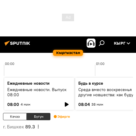
КЫРГ
Кыргызстан
00:00
01:00
Ежедневные новости
Будь в курсе
Ежедневные новости. Выпуск
Среда вместо воскресенья и
08:00
другие новшества: как будут
проходить выборы в КР?
08:00
08:04
4 мин
38 мин
Кечээ
Бүгүн
Эфирге
г. Бишкек
89.3