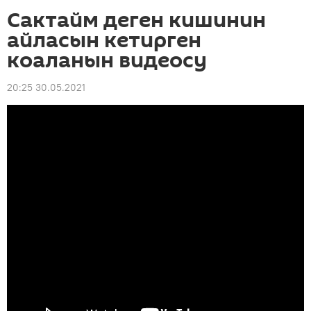
Сактайм деген кишинин
айласын кетирген
коаланын видеосу
20:25 30.05.2021