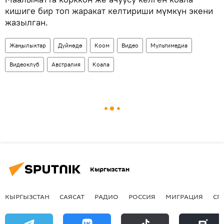
кишиге бир топ жаракат келтириши мүмкүн экени
жазылган.
Жаңылыктар
Дүйнөдө
Коом
Видео
Мультимедиа
Видеоклуб
Австралия
Коала
Кыргызстан
КЫРГЫЗСТАН
САЯСАТ
РАДИО
РОССИЯ
МИГРАЦИЯ
СП