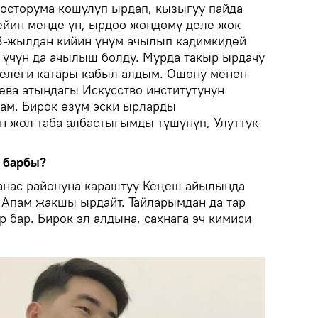
осторума кошулуп ырдап, кызыгуу пайда
ейин менде үн, ырдоо жөндөмү деле жок
018-жылдан кийин үнүм ачылып кадимкидей
 үчүн да ачылыш болду. Мурда такыр ырдачу
елеги катары кабыл алдым. Ошону менен
ева атындагы Искусство институтунун
ам. Бирок өзүм эски ырларды
н жол таба албастыгымды түшүнүп, Улуттук
 барбы?
анас районуна караштуу Кеңеш айылында
. Апам жакшы ырдайт. Тайларымдан да тар
 бар. Бирок эл алдына, сахнага эч кимиси