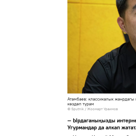
Атамбаев: классикалык жанрдагы
көздөп турам
©
Sputnik / Жоомарт Ураимов
— Ырдаганыңызды интернет
Угурмандар да алкап жата