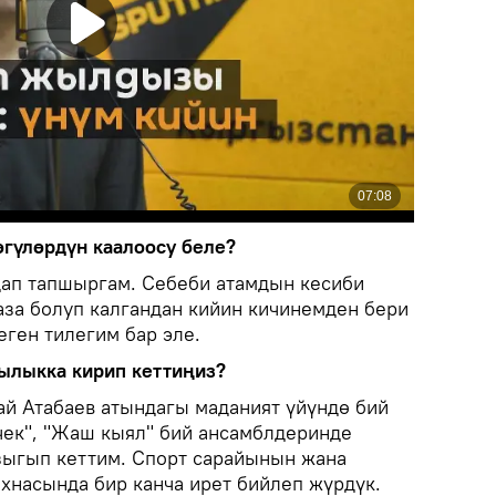
өгүлөрдүн каалоосу беле?
дап тапшыргам. Себеби атамдын кесиби
аза болуп калгандан кийин кичинемден бери
ген тилегим бар эле.
ылыкка кирип кеттиңиз?
ай Атабаев атындагы маданият үйүндө бий
ек", "Жаш кыял" бий ансамблдеринде
зыгып кеттим. Спорт сарайынын жана
хнасында бир канча ирет бийлеп жүрдүк.