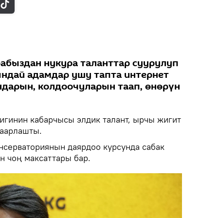
рабыздан нукура таланттар суурулуп
ындай адамдар ушу тапта интернет
дарын, колдоочуларын таап, өнөрүн
тигинин кабарчысы элдик талант, ырчы жигит
баарлашты.
онсерваториянын даярдоо курсунда сабак
н чоң максаттары бар.