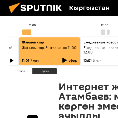
Кыргызстан
11:05
12:00
Жаңылыктар
Ежедневные новос
Великой
Жаңылыктар. Чыгарылыш 11:00
Ежедневные новост
12:00
эфир
11:01
12:01
7 мин
3 мин
Кечээ
Бүгүн
Интернет 
Атамбаев:
көргөн эме
ачылды