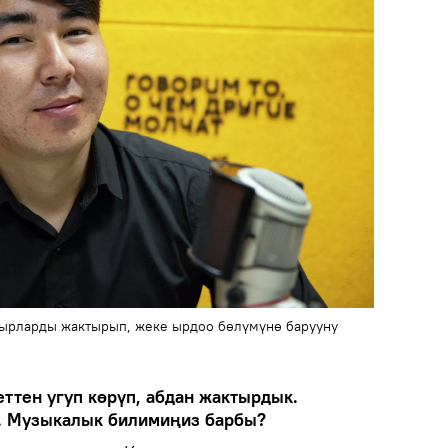
 ырларды жактырып, жеке ырдоо бөлүмүнө барууну
тен угуп көрүп, абдан жактырдык.
т. Музыкалык билимиңиз барбы?