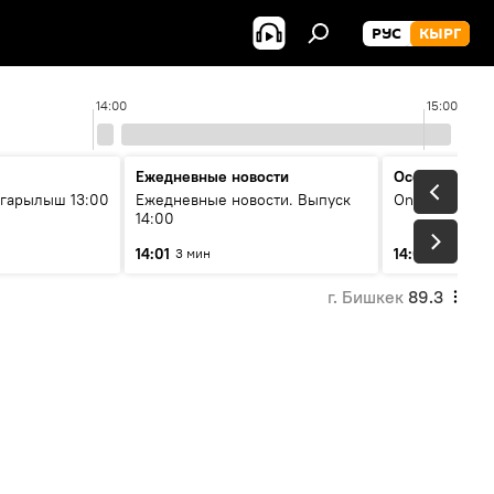
РУС
КЫРГ
14:00
15:00
Ежедневные новости
Особый акце
гарылыш 13:00
Ежедневные новости. Выпуск
On air
14:00
14:01
14:05
3 мин
60 мин
г. Бишкек
89.3