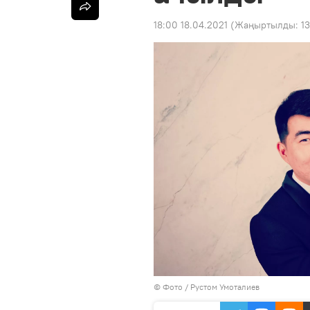
18:00 18.04.2021
(Жаңыртылды:
1
© Фото / Рустом Умоталиев