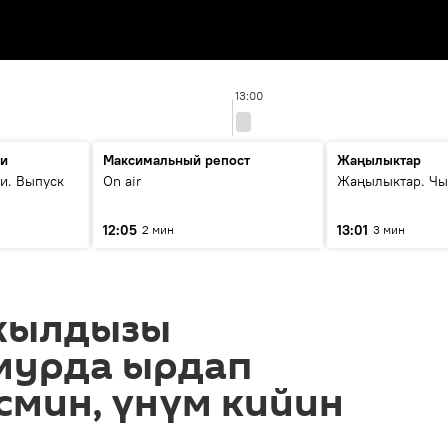
13:00
ти
Максимальный репост
Жаңылыктар
и. Выпуск
On air
Жаңылыктар. Чы
12:05
13:01
2 мин
3 мин
жылдызы
 мурда ырдап
смин, үнүм кийин