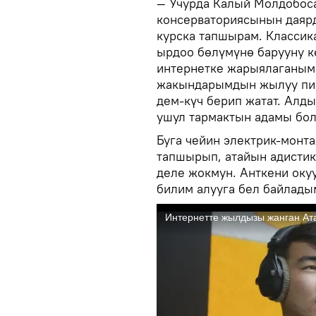
— Учурда Калый Молдобос
консерваториясынын даярд
курска тапшырам. Класси
ырдоо бөлүмүнө барууну 
интернетке жарыялаганыма
жакындарымдын жылуу пик
дем-күч берип жатат. Алд
ушул тармактын адамы бол
Буга чейин электрик-монт
тапшырып, атайын адистик
деле жокмун. Анткени оку
билим алууга бел байлады