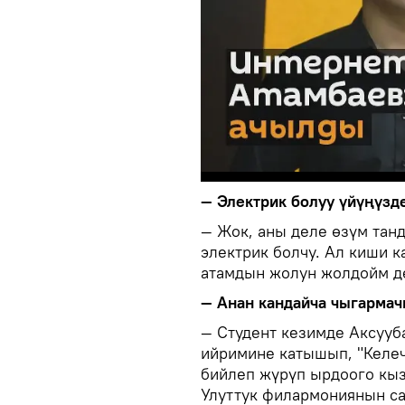
— Электрик болуу үйүңүзд
— Жок, аны деле өзүм тан
электрик болчу. Ал киши к
атамдын жолун жолдойм де
— Анан кандайча чыгармач
— Студент кезимде Аксууб
ийримине катышып, "Келеч
бийлеп жүрүп ырдоого кы
Улуттук филармониянын са