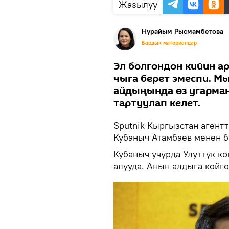
Жазылуу
Нурайым Рысмамбетова
Бардык материалдар
Эл болгондон кийин а
чыга берет эмеспи. М
айдыңында өз угарман
тартуулап келет.
Sputnik Кыргызстан агент
Кубаныч Атамбаев менен 
Кубаныч учурда Улуттук к
алууда. Анын алдыга койго