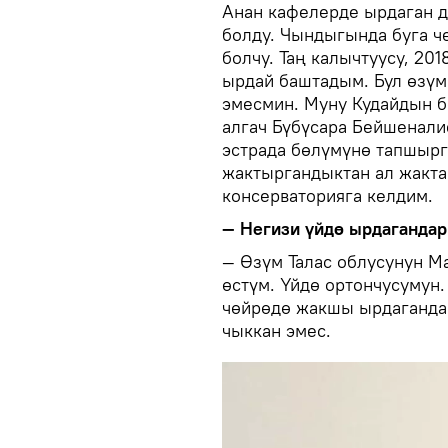
Анан кафелерде ырдаган д
болду. Чындыгында буга ч
болчу. Таң калычтуусу, 2
ырдай баштадым. Бул өзүм
эмесмин. Муну Кудайдын б
алгач Бүбүсара Бейшенали
эстрада бөлүмүнө тапшырг
жактыргандыктан ал жакта
консерваторияга келдим.
— Негизи үйдө ырдагандар
— Өзүм Талас облусунун М
өстүм. Үйдө ортончусумун
чөйрөдө жакшы ырдагандар
чыккан эмес.