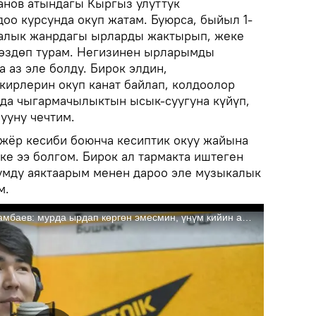
анов атындагы Кыргыз улуттук
оо курсунда окуп жатам. Буюрса, быйыл 1-
калык жанрдагы ырларды жактырып, жеке
көздөп турам. Негизинен ырларымды
 аз эле болду. Бирок элдин,
ирлерин окуп канат байлап, колдоолор
ыда чыгармачылыктын ысык-суугуна күйүп,
ууну чечтим.
ажёр кесиби боюнча кесиптик окуу жайына
ке ээ болгом. Бирок ал тармакта иштеген
умду аяктаарым менен дароо эле музыкалык
м.