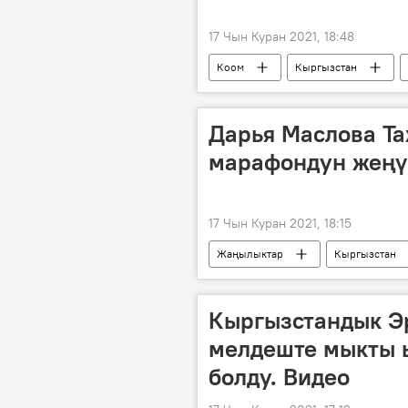
17 Чын Куран 2021, 18:48
Коом
Кыргызстан
балдар
космос
ки
Дарья Маслова Т
марафондун жеңү
17 Чын Куран 2021, 18:15
Жаңылыктар
Кыргызстан
марафон
чуркоо
А
Кыргызстандык Э
мелдеште мыкты 
болду. Видео