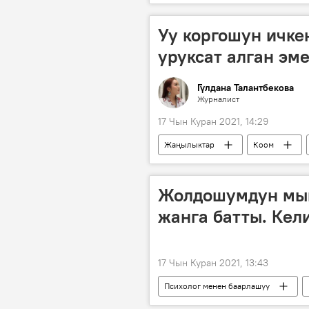
онлайн окутуу
коронавирус
Уу коргошун ичке
уруксат алган эм
Гүлдана Талантбекова
Журналист
17 Чын Куран 2021, 14:29
Жаңылыктар
Коом
Алымкадыр Бейшеналиев
у
дарылоо
бейтап
у
Жолдошумдун мың
жанга батты. Кел
17 Чын Куран 2021, 13:43
Психолог менен баарлашуу
үй-бүлө
күйөө
кыз