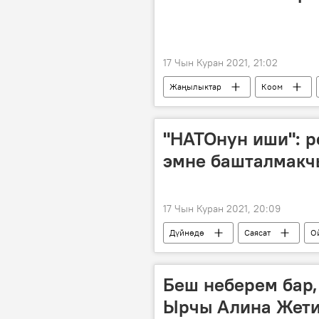
17 Чын Куран 2021, 21:02
Жаңылыктар
Коом
"НАТОнун иши": р
эмне башталмакч
17 Чын Куран 2021, 20:09
Дүйнөдө
Саясат
О
чек ара
Пентагон
м
Аскер
Россия
Беш неберем бар,
Ырчы Алина Жети