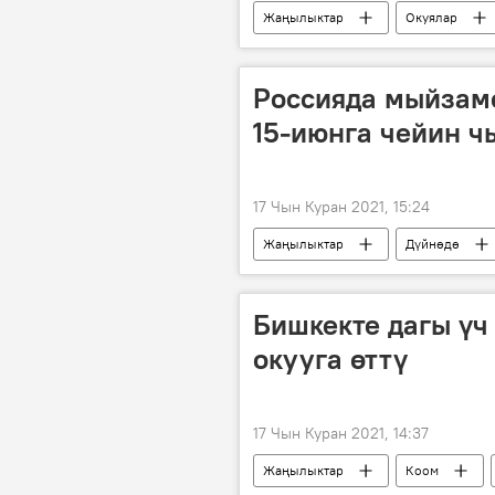
Жаңылыктар
Окуялар
бала
издөө
Россияда мыйзам
15-июнга чейин ч
17 Чын Куран 2021, 15:24
Жаңылыктар
Дүйнөдө
министр
Басма сөзгө баянд
Бишкекте дагы үч
окууга өттү
17 Чын Куран 2021, 14:37
Жаңылыктар
Коом