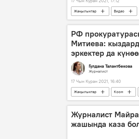
17 Чын Куран 2021, 17:12
Жаңылыктар
Видео
Эрназар Акматалиев
Алмат
РФ прокуратурас
Митиева: кыздар
эркектер да күнө
Гүлдана Талантбекова
Журналист
17 Чын Куран 2021, 16:40
Жаңылыктар
Коом
кылмыш
Россия
Журналист Майра
жашында каза бо