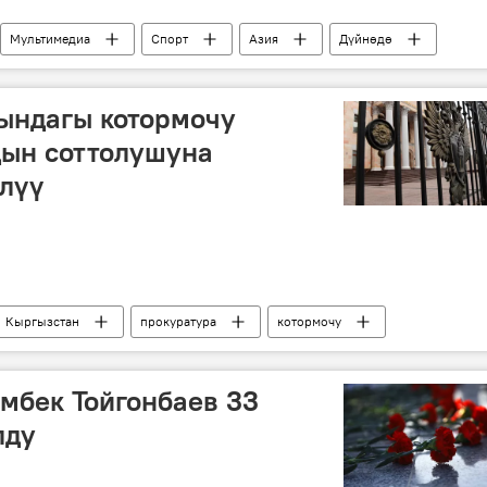
Мультимедиа
Спорт
Азия
Дүйнөдө
ы
мелдеш
эркин күрөш
ындагы котормочу
дын соттолушуна
өлүү
Кыргызстан
прокуратура
котормочу
мбек Тойгонбаев 33
лду