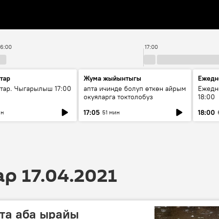
16:00
17:00
тар
Жума жыйынтыгы
Ежедн
ар. Чыгарылыш 17:00
апта ичинде болуп өткөн айрым
Ежедн
окуяларга токтолобуз
18:00
17:05
18:00
ин
51 мин
 17.04.2021
та аба ырайы