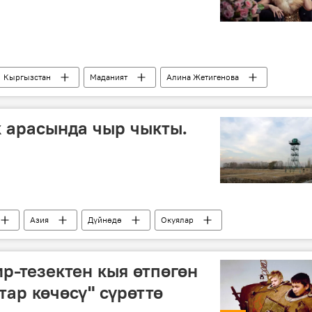
Кыргызстан
Маданият
Алина Жетигенова
үй-бүлө
обончу
комуз
Манас
 арасында чыр чыкты.
Азия
Дүйнөдө
Окуялар
жер
Чыр-чатак
сүйлөшүүлөр
ир-тезектен кыя өтпөгөн
тар көчөсү" сүрөттө