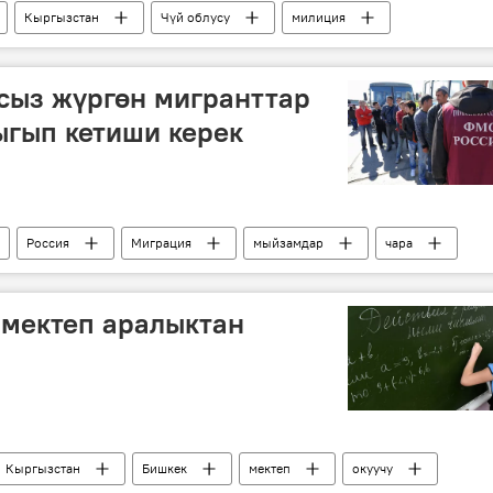
Кыргызстан
Чүй облусу
милиция
сыз жүргөн мигранттар
ыгып кетиши керек
Россия
Миграция
мыйзамдар
чара
ама
Кыргызстан
 мектеп аралыктан
Кыргызстан
Бишкек
мектеп
окуучу