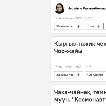
Нурайым Рысмамбетова
17 Чын Куран 2021, 19:27
Жаңылыктар
Коом
ыр
чыгармачылык
мугалим
билим
Кыргыз-тажик чек
Чоо-жайы
17 Чын Куран 2021, 19:17
Жаңылыктар
Кыргызстан
Тажикстан
Баткен
Өмүрбек Суваналиев
Чака-чайнек, тем
муун. "Космонавт