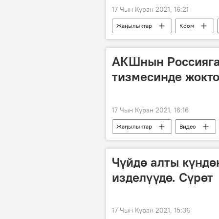
17 Чын Куран 2021, 16:21
Жаңылыктар
Коом
АКШнын Россияга
тизмесинде жокто
17 Чын Куран 2021, 16:16
Жаңылыктар
Видео
Жо Байден
Владимир Путин
аракет
Чүйдө алты күндө
изделүүдө. Сүрөт
17 Чын Куран 2021, 15:36