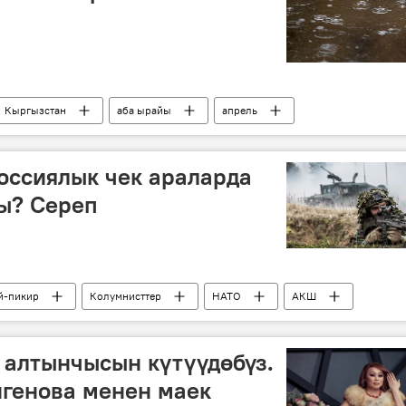
Кыргызстан
аба ырайы
апрель
оссиялык чек араларда
ы? Сереп
й-пикир
Колумнисттер
НАТО
АКШ
ашыгуу
Украина
Донбасс
курал
 алтынчысын күтүүдөбүз.
генова менен маек