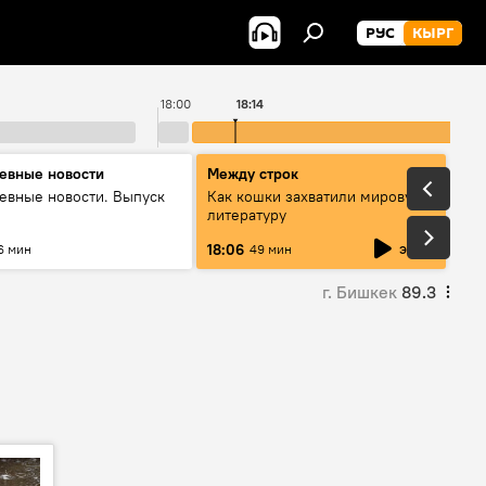
РУС
КЫРГ
18:00
18:14
евные новости
Между строк
евные новости. Выпуск
Как кошки захватили мировую
литературу
эфир
18:06
6 мин
49 мин
г. Бишкек
89.3