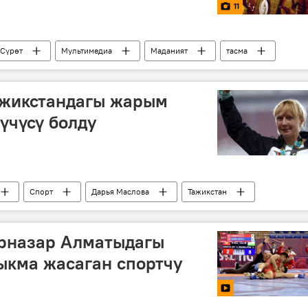
11
Сүрөт
Мультимедиа
Маданият
тасма
но
Сүрөт түрмөк
ажикстандагы жарым
үчүсү болду
Спорт
Дарья Маслова
Тажикстан
дилет Кыштакбеков
рназар Алматыдагы
ыкма жасаган спортчу