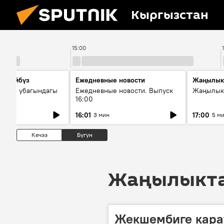
Кыргызстан
15:00
сүйлөйбүз
Ежедневные новости
Жаңылык
 — өз убагындагы
Ежедневные новости. Выпуск
Жаңылыкт
16:00
рологиялык кызмат
16:01
17:00
3 мин
5 м
ндөтүлүүдө
Кечээ
Бүгүн
Жаңылыктар
Жекшембиге кара