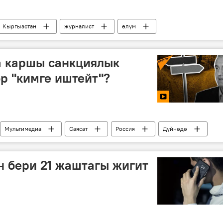
Кыргызстан
журналист
өлүм
 каршы санкциялык
р "кимге иштейт"?
Мультимедиа
Саясат
Россия
Дүйнөдө
АКШ
Кытай
санкциялар
жооп
н бери 21 жаштагы жигит