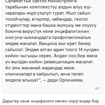
Саламаттык сактоо министрлиги
тарабынан комплекстүү алдын алуу иш-
чаралары жүргүзүлүп турат. Жыл сайын
токойчулар, егерлер, чабандар, геолог
студенттер жана башка жумушу же окуусу
боюнча вирустук кене энцефалитинин
очогуна чыккандарга профилактикалык
эмдөө жасалат. Вакцина эки ирет бекер
сайылат. Эмдөө алган адам тоого 14 күндөн
кийин чыгышы керек. Андан соң бир жана
үч жылдан кийин ревакцинация жасалат.
Ал эми жөнөкөй жарандар жеке
клиникаларга кайрылып, акча төлөп
эмделе алышат", — деди Орокчиева.
Дарыгер кене энцефалити менен ооругандар бир