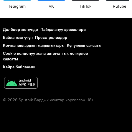
Telegram
VK
ТikТоk
Rutube
Долбоор жөнүндө
Пайдалануу эрежелери
Байланыш үчүн
Пресс-релиздер
Компаниялардын жаңылыктары
Купуялык саясаты
Cookie колдонуу жана автоматтык логирлөө
саясаты
Кайра байланыш
© 2026 Sputnik Бардык укуктар корголгон. 18+