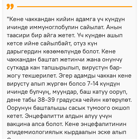
"Кене чаккандан кийин адамга үч күндүн
ичинде иммуноглобулин сайылат. Анын
таасири бир айга жетет. Үч күндөн ашып
кетсе ийне сайылбайт, отуз күн
дарыгердин көзөмөлүндө болот. Кене
чаккандан баштап жетинчи жана онунчу
суткада кан тапшырылып, вирустун бар-
жогу текшерилет. Эгер адамды чаккан кене
вирусту алып жүргөн болсо 7-14 күндүн
ичинде булчуң, муундар, баш катуу ооруп,
дене табы 38-39 градуска чейин көтөрүлөт.
Оорунун башталышы сасык тумоого окшоп
кетет. Энцефалитти алдын алуу үчүн
вакцина алса болот. Кене энцефалитинин
эпидемиологиялык кырдаалын эске алып