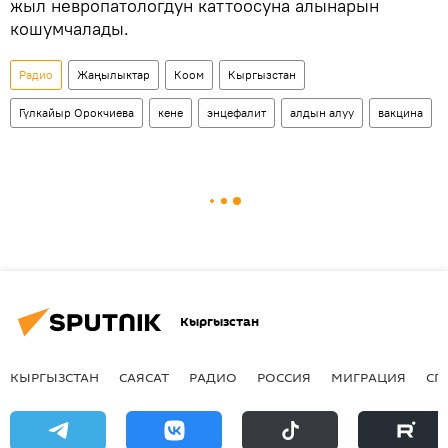
жыл невропатологдун каттоосуна алынарын
кошумчалады.
Радио
Жаңылыктар
Коом
Кыргызстан
Гүлкайыр Орокчиева
кене
энцефалит
алдын алуу
вакцина
Кыргызстан
КЫРГЫЗСТАН
САЯСАТ
РАДИО
РОССИЯ
МИГРАЦИЯ
СП