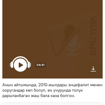
04:41
Анын айтымында, 2010-жылдары энцефалит менен
ооругандар көп болуп, өз учурунда толук
дарыланбаган жаш бала каза болгон.