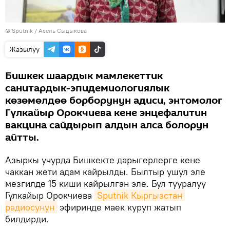
©
Sputnik
/ Асель Сыдыкова
Жазылуу
Бишкек шаардык мамлекеттик
санитардык-эпидемиологиялык
көзөмөлдөө борборунун адиси, энтомолог
Гүлкайыр Орокчиева кене энцефалитин
вакцина сайдырып алдын алса болорун
айтты.
Азыркы учурда Бишкекте дарыгерлерге кене
чаккан жети адам кайрылды. Былтыр ушул эле
мезгилде 15 киши кайрылган эле. Бул тууралуу
Гүлкайыр Орокчиева
Sputnik Кыргызстан 
радиосунун
эфиринде маек куруп жатып
билдирди.