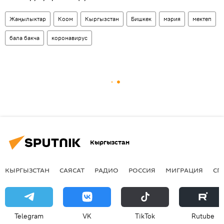
Жаңылыктар
Коом
Кыргызстан
Бишкек
мэрия
мектеп
бала бакча
коронавирус
Кыргызстан
КЫРГЫЗСТАН
САЯСАТ
РАДИО
РОССИЯ
МИГРАЦИЯ
СП
Telegram
VK
ТikТоk
Rutube