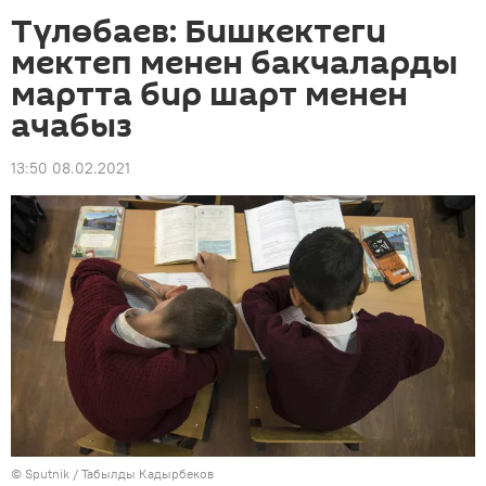
Түлөбаев: Бишкектеги
мектеп менен бакчаларды
мартта бир шарт менен
ачабыз
13:50 08.02.2021
©
Sputnik / Табылды Кадырбеков