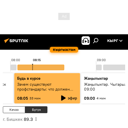
КЫРГ
Кыргызстан
08:00
08:15
09:00
Будь в курсе
Жаңылыктар
уск
Зачем существуют
Жаңылыктар. Чыгары
профстандарты: что должен
09:00
знать каждый специалист о
эфир
08:05
09:00
33 мин
4 мин
своей профессии
Кечээ
Бүгүн
г. Бишкек
89.3