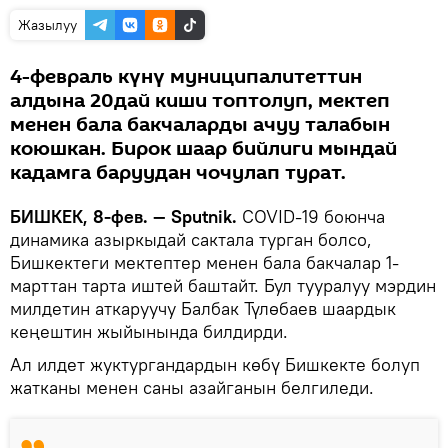
Жазылуу
4-февраль күнү муниципалитеттин
алдына 20дай киши топтолуп, мектеп
менен бала бакчаларды ачуу талабын
коюшкан. Бирок шаар бийлиги мындай
кадамга баруудан чочулап турат.
БИШКЕК, 8-фев. — Sputnik.
COVID-19 боюнча
динамика азыркыдай сактала турган болсо,
Бишкектеги мектептер менен бала бакчалар 1-
марттан тарта иштей баштайт. Бул тууралуу мэрдин
милдетин аткаруучу Балбак Түлөбаев шаардык
кеңештин жыйынында билдирди.
Ал илдет жуктургандардын көбү Бишкекте болуп
жатканы менен саны азайганын белгиледи.