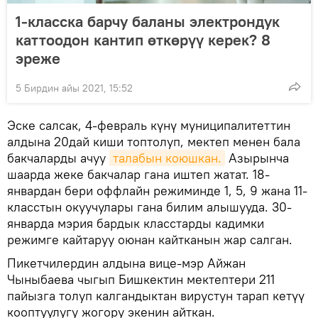
1-класска барчу баланы электрондук
каттоодон кантип өткөрүү керек? 8
эреже
5 Бирдин айы 2021, 15:52
Эске салсак, 4-февраль күнү муниципалитеттин
алдына 20дай киши топтолуп, мектеп менен бала
бакчаларды ачуу
талабын коюшкан.
Азырынча
шаарда жеке бакчалар гана иштеп жатат. 18-
январдан бери оффлайн режиминде 1, 5, 9 жана 11-
класстын окуучулары гана билим алышууда. 30-
январда мэрия бардык класстарды кадимки
режимге кайтаруу оюнан кайтканын жар салган.
Пикетчилердин алдына вице-мэр Айжан
Чыныбаева чыгып Бишкектин мектептери 211
пайызга толуп калгандыктан вирустун тарап кетүү
кооптуулугу жогору экенин айткан.