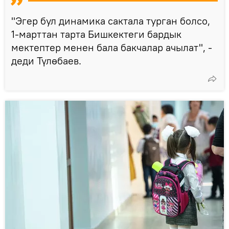
"Эгер бул динамика сактала турган болсо,
1-марттан тарта Бишкектеги бардык
мектептер менен бала бакчалар ачылат", -
деди Түлөбаев.