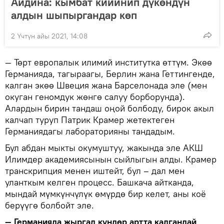
Айдина: кымбат кийинип дүкөндүн
алдын шыпыргандар көп
2 Үчтүн айы 2021, 14:08
— Төрт европалык илимий институтка өттүм. Экөө
Германияда, тагыраагы, Берлин жана Геттингенде,
калган экөө Швеция жана Барселонада эле (мен
окуган геномдук жөнгө салуу борборунда).
Алардын бирин тандаш оңой болбоду, бирок акыл
калчап туруп Патрик Крамер жетектеген
Германиядагы лабораторияны тандадым.
Бул абдан мыкты окумуштуу, жакында эле АКШ
Илимдер академиясынын сыйлыгын алды. Крамер
транскрипция менен иштейт, бул – дал мен
уланткым келген процесс. Башкача айтканда,
мындай мүмкүнчүлүк өмүрдө бир келет, аны коё
берүүгө болбойт эле.
— Германияда жыргал күндөр артта калгандай