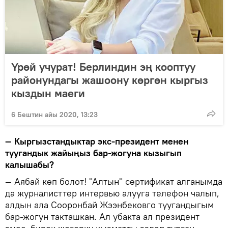
Үрөй учурат! Берлиндин эң кооптуу
районундагы жашоону көргөн кыргыз
кыздын маеги
6 Бештин айы 2020, 13:23
— Кыргызстандыктар экс-президент менен
туугандык жайыңыз бар-жогуна кызыгып
калышабы?
— Аябай көп болот! "Алтын" сертификат алганымда
да журналисттер интервью алууга телефон чалып,
алдын ала Сооронбай Жээнбековго туугандыгым
бар-жогун такташкан. Ал убакта ал президент