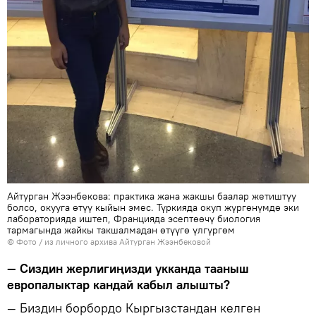
Айтурган Жээнбекова: практика жана жакшы баалар жетиштүү
болсо, окууга өтүү кыйын эмес. Түркияда окуп жүргөнүмдө эки
лабораторияда иштеп, Францияда эсептөөчү биология
тармагында жайкы такшалмадан өтүүгө үлгүргөм
© Фото / из личного архива Айтурган Жээнбековой
— Сиздин жерлигиңизди укканда тааныш
европалыктар кандай кабыл алышты?
— Биздин борбордо Кыргызстандан келген