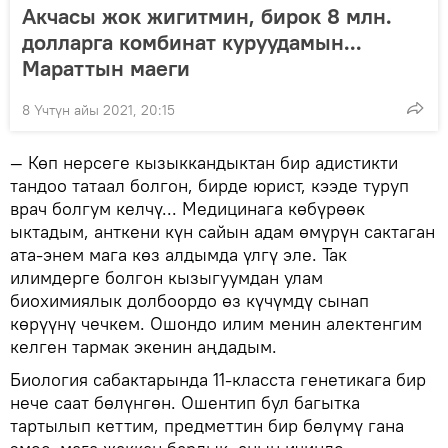
Акчасы жок жигитмин, бирок 8 млн.
долларга комбинат куруудамын...
Мараттын маеги
8 Үчтүн айы 2021, 20:15
— Көп нерсеге кызыккандыктан бир адистикти
тандоо татаал болгон, бирде юрист, кээде туруп
врач болгум келчү... Медицинага көбүрөөк
ыктадым, анткени күн сайын адам өмүрүн сактаган
ата-энем мага көз алдымда үлгү эле. Так
илимдерге болгон кызыгуумдан улам
биохимиялык долбоордо өз күчүмдү сынап
көрүүнү чечкем. Ошондо илим менин алектенгим
келген тармак экенин аңдадым.
Биология сабактарында 11-класста генетикага бир
нече саат бөлүнгөн. Ошентип бул багытка
тартылып кеттим, предметтин бир бөлүмү гана