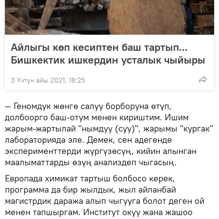
Айлыгы көп кесиптен баш тартып...
Бишкектик ишкердин усталык чыйыры
3 Үчтүн айы 2021, 18:25
— Геномдук жөнгө салуу борборуна өтүп,
долбоорго баш-отум менен кириштим. Ишим
жарым-жартылай "нымдуу (суу)", жарымы "кургак"
лабораторияда эле. Демек, сен адегенде
эксперименттерди жүргүзөсүң, кийин алынган
маалыматтарды өзүң анализдеп чыгасың.
Европада химикат тартыш болбосо керек,
программа да бир жылдык, жыл айланбай
магистрдик даража алып чыгууга болот деген ой
менен тапшыргам. Институт окуу жана жашоо