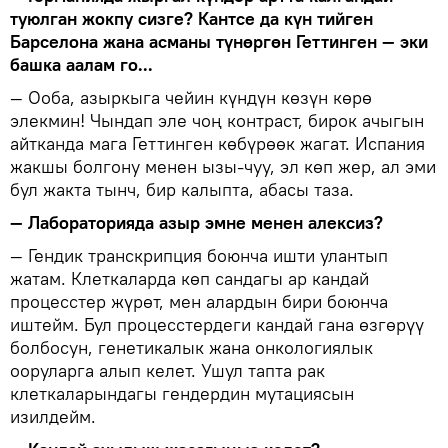
туюлган жокпу сизге? Кантсе да күн тийген
Барселона жана асманы түнөргөн Геттинген — эки
башка аалам го...
— Ооба, азыркыга чейин күндүн көзүн көрө
элекмин! Чындап эле чоң контраст, бирок ачыгын
айтканда мага Геттинген көбүрөөк жагат. Испания
жакшы болгону менен ызы-чуу, эл көп жер, ал эми
бул жакта тынч, бир калыпта, абасы таза.
— Лабораторияда азыр эмне менен алексиз?
— Гендик транскрипция боюнча ишти улантып
жатам. Клеткаларда көп сандагы ар кандай
процесстер жүрөт, мен алардын бири боюнча
иштейм. Бул процесстердеги кандай гана өзгөрүү
болбосун, генетикалык жана онкологиялык
ооруларга алып келет. Ушул тапта рак
клеткаларындагы гендердин мутациясын
изилдейм.