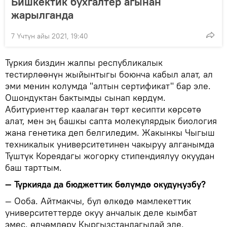
Бишкектик бухгалтер агынан
жарылганда
7 Үчтүн айы 2021, 19:40
Түркия биздин жалпы республикалык
тестирлөөнүн жыйынтыгы боюнча кабыл алат, ал
эми менин колумда "алтын сертификат" бар эле.
Ошондуктан бактымды сынап көрдүм.
Абитуриенттер каалаган төрт кесипти көрсөтө
алат, мен эң башкы сапта молекулярдык биология
жана генетика деп белгиледим. Жакынкы Чыгыш
техникалык университетинен чакыруу алганымда
Түштүк Кореядагы жогорку стипендиялуу окуудан
баш тарттым.
— Түркияда да бюджеттик бөлүмдө окудуңузбу?
— Ооба. Айтмакчы, бул өлкөдө мамлекеттик
университеттерде окуу анчалык деле кымбат
эмес, өлчөмдөрү Кыргызстандагыдай эле.