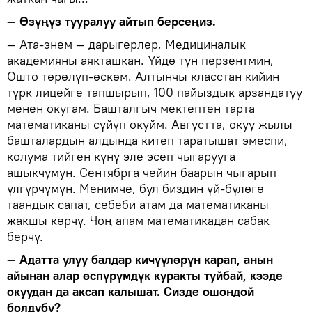
— Өзүңүз тууралуу айтып берсеңиз.
— Ата-энем — дарыгерлер, Медициналык
академияны аякташкан. Үйдө тун перзентмин,
Ошто төрөлүп-өскөм. Алтынчы класстан кийин
түрк лицейге тапшырып, 100 пайыздык арзандатуу
менен окугам. Башталгыч мектептен тарта
математиканы сүйүп окуйм. Августта, окуу жылы
башталардын алдында китеп таратышат эмеспи,
колума тийген күнү эле эсеп чыгарууга
ашыкчумун. Сентябрга чейин баарын чыгарып
үлгүрчүмүн. Менимче, бул биздин үй-бүлөгө
таандык сапат, себеби атам да математиканы
жакшы көрчү. Чоң апам математикадан сабак
берчү.
— Адатта улуу балдар кичүүлөрүн карап, анын
айынан алар өспүрүмдүк куракты туйбай, кээде
окуудан да аксап калышат. Сизде ошондой
болдубу?