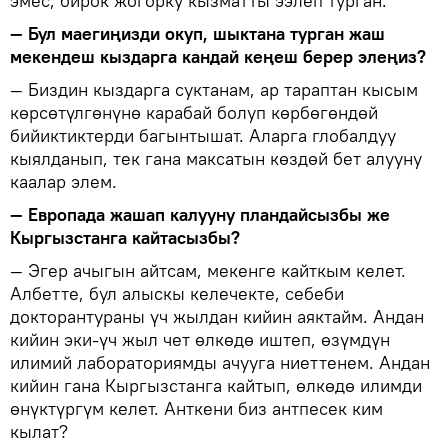
эмес, бирок жогорку кызматты ээлеп турган.
— Бул маегиңизди окуп, шыктана турган жаш
мекендеш кыздарга кандай кеңеш берер элеңиз?
— Биздин кыздарга суктанам, ар тараптан кысым
көрсөтүлгөнүнө карабай болуп көрбөгөндөй
бийиктиктерди багынтышат. Аларга глобалдуу
кыялданып, тек гана максатын көздөй бет алууну
каалар элем.
— Европада жашап калууну пландайсызбы же
Кыргызстанга кайтасызбы?
— Эгер ачыгын айтсам, мекенге кайткым келет.
Албетте, бул алыскы келечекте, себеби
докторантураны үч жылдан кийин аяктайм. Андан
кийин эки-үч жыл чет өлкөдө иштеп, өзүмдүн
илимий лабораториямды ачууга ниеттенем. Андан
кийин гана Кыргызстанга кайтып, өлкөдө илимди
өнүктүргүм келет. Анткени биз антпесек ким
кылат?