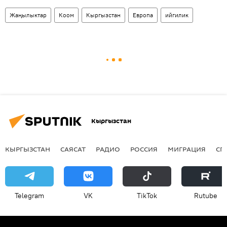
Жаңылыктар
Коом
Кыргызстан
Европа
ийгилик
Кыргызстан
КЫРГЫЗСТАН
САЯСАТ
РАДИО
РОССИЯ
МИГРАЦИЯ
СП
Telegram
VK
ТikТоk
Rutube