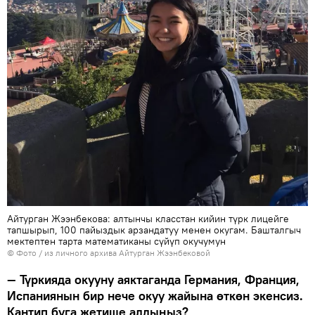
Айтурган Жээнбекова: алтынчы класстан кийин түрк лицейге
тапшырып, 100 пайыздык арзандатуу менен окугам. Башталгыч
мектептен тарта математиканы сүйүп окучумун
© Фото / из личного архива Айтурган Жээнбековой
— Түркияда окууну аяктаганда Германия, Франция,
Испаниянын бир нече окуу жайына өткөн экенсиз.
Кантип буга жетише алдыңыз?