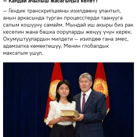
— Кандай ачылыш жасагыңыз келет?
— Гендик транскрипцияны изилдөөнү улантып,
анын аркасында турган процесстерди таанууга
салым кошууну самайм. Мындай иш акыры биз рак
кеселин жана башка ооруларды жеңүү үчүн керек.
Окумуштуулардын милдети — изилдөө гана эмес,
адамзатка көмөктөшүү. Менин глобалдык
максатым ушул.