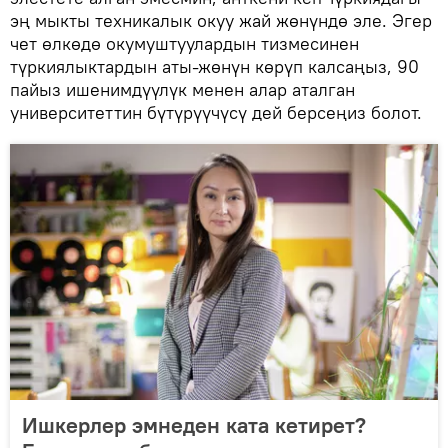
эң мыкты техникалык окуу жай жөнүндө эле. Эгер
чет өлкөдө окумуштуулардын тизмесинен
түркиялыктардын аты-жөнүн көрүп калсаңыз, 90
пайыз ишенимдүүлүк менен алар аталган
университеттин бүтүрүүчүсү дей берсеңиз болот.
Ишкерлер эмнеден ката кетирет?