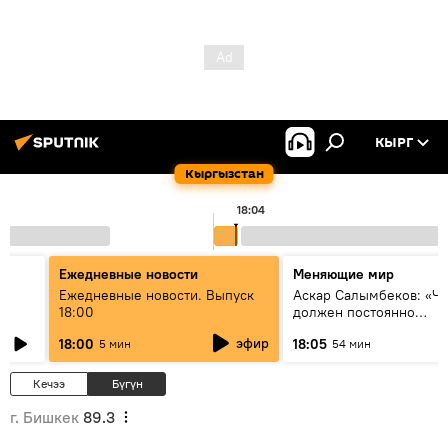
КЫРГ
Кыргызстан
18:04
Ежедневные новости
Меняющие мир
к
Ежедневные новости. Выпуск
Аскар Салымбеков: «Ч
18:00
должен постоянно
совершенствоваться»
эфир
18:00
18:05
5 мин
54 мин
Кечээ
Бүгүн
г. Бишкек
89.3