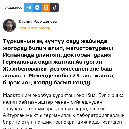
Жазылуу
Карина Разетдинова
Бардык материалдар
Түркиянын эң күчтүү окуу жайында
жогорку билим алып, магистратураны
Испанияда улантып, докторантураны
Германияда окуп жаткан Айтурган
Жээнбекованын резюмесинен эле баш
айланат. Мекендешибиз 23 гана жашта,
бирок чоң жолду басып койду.
Маектешим экөөбүз куракташ экенбиз. Бул жашка
келип бейтааныштар менен сүйлөшүүдөн
чочулаганым эми араң калып барат, ал эми
Айтурган мыкты германиялык лабораториялардын
бирине өтүп, гендик транскрипцияларды изилдеп
жаткан чагы...