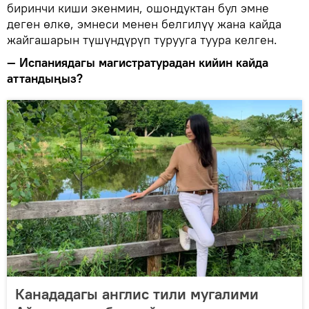
биринчи киши экенмин, ошондуктан бул эмне
деген өлкө, эмнеси менен белгилүү жана кайда
жайгашарын түшүндүрүп турууга туура келген.
— Испаниядагы магистратурадан кийин кайда
аттандыңыз?
Канададагы англис тили мугалими