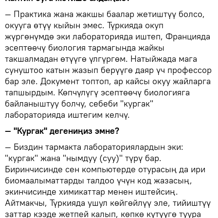
— Практика жана жакшы баалар жетиштүү болсо,
окууга өтүү кыйын эмес. Түркияда окуп
жүргөнүмдө эки лабораторияда иштеп, Францияда
эсептөөчү биология тармагында жайкы
такшалмадан өтүүгө үлгүргөм. Натыйжада мага
сунуштоо катын жазып берүүгө даяр үч профессор
бар эле. Документ топтоп, ар кайсы окуу жайларга
тапшырдым. Көпчүлүгү эсептөөчү биологияга
байланыштуу болчу, себеби "кургак"
лабораторияда иштегим келчү.
— "Кургак" дегениңиз эмне?
— Биздин тармакта лабораториялардын эки:
"кургак" жана "нымдуу (суу)" түрү бар.
Биринчисинде сен компьютерде отурасың да ири
биомаалыматтарды талдоо үчүн код жазасың,
экинчисинде химикаттар менен иштейсиң.
Айтмакчы, Түркияда ушул көйгөйлүү эле, тийиштүү
заттар кээде жетпей калып, көпкө күтүүгө туура