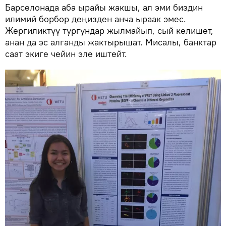
Барселонада аба ырайы жакшы, ал эми биздин
илимий борбор деңизден анча ыраак эмес.
Жергиликтүү тургундар жылмайып, сый келишет,
анан да эс алганды жактырышат. Мисалы, банктар
саат экиге чейин эле иштейт.