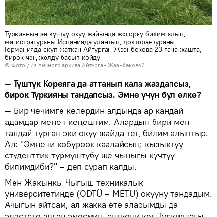
Түркиянын эң күчтүү окуу жайында жогорку билим алып,
магистратураны Испанияда улантып, докторантураны
Германияда окуп жаткан Айтурган Жээнбекова 23 гана жашта,
бирок чоң жолду басып койду
© Фото / из личного архива Айтурган Жээнбековой
— Түштүк Кореяга да аттанып кала жаздапсыз,
бирок Түркияны тандапсыз. Эмне үчүн бул өлкө?
— Бир чечимге келердин алдында ар кандай
адамдар менен кеңештим. Алардын бири мен
тандай турган эки окуу жайда тең билим алыптыр.
Ал: "Эмнени көбүрөөк каалайсың: кызыктуу
студенттик турмуштубу же чыныгы күчтүү
билимдиби?" – деп сурап калды.
Мен Жакынкы Чыгыш техникалык
университетинде (ODTÜ – METU) окууну тандадым.
Ачыгын айтсам, ал жакка өтө аларымды да
элестете алган эмесмин, анткени кеп Түркиядагы