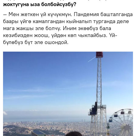
жоктугуна ыза болбойсузбу?
— Мен жеткен үй күчүкмүн. Пандемия башталганда
баары үйгө камалгандан кыйналып турганда деле
мага жакшы эле болчу. Иним экөөбүз бала
кезибизден жоош, үйдөн көп чыкпайбыз. Үй-
бүлөбүз бүт эле ошондой.