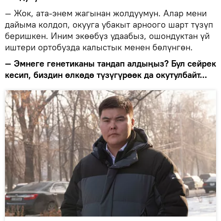
— Жок, ата-энем жагынан жолдуумун. Алар мени
дайыма колдоп, окууга убакыт арноого шарт түзүп
беришкен. Иним экөөбүз удаабыз, ошондуктан үй
иштери ортобузда калыстык менен бөлүнгөн.
— Эмнеге генетиканы тандап алдыңыз? Бул сейрек
кесип, биздин өлкөдө түзүгүрөөк да окутулбайт...