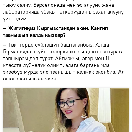
тыюу салчу. Барселонада мен эс алууну жана
лабораторияда убакыт өткөрүүдөн ырахат алууну
үйрөндүм.
— Жигитиңиз Кыргызстандан экен. Кантип
таанышып калдыңыздар?
— Tвиттерде сүйлөшүп баштаганбыз. Ал да
Германияда окуйт, келерки жылы докторантурага
тапшырам деп турат. Айтмакчы, эгер мен 11-
класста дүйнөлүк олимпиадага барганымда
экөөбүз мурда эле таанышып калмак экенбиз. Ал
ошого катышкан экен.