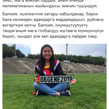
эмес, мага жаккан бардык, анын ичинде
математиканын жыйындысы экенин түшүндүм.
Балким, кыялкечтик катары кабылданар, бирок
бала кезимден адамдарга жардамдашып, дүйнөнү
өзгөрткүм келчү. Балким, окумуштуулукту
тандаганым мага глобалдуу иштөөгө мүмкүнчүлүк
берип, чындап эле көп адамдарга пайдам тиер.