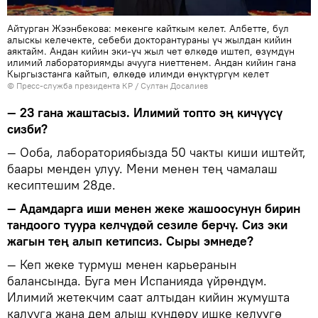
Айтурган Жээнбекова: мекенге кайткым келет. Албетте, бул
алыскы келечекте, себеби докторантураны үч жылдан кийин
аяктайм. Андан кийин эки-үч жыл чет өлкөдө иштеп, өзүмдүн
илимий лабораториямды ачууга ниеттенем. Андан кийин гана
Кыргызстанга кайтып, өлкөдө илимди өнүктүргүм келет
©
Пресс-служба президента КР / Султан Досалиев
— 23 гана жаштасыз. Илимий топто эң кичүүсү
сизби?
— Ооба, лабораториябызда 50 чакты киши иштейт,
баары менден улуу. Мени менен тең чамалаш
кесиптешим 28де.
— Адамдарга иши менен жеке жашоосунун бирин
тандоого туура келчүдөй сезиле берчү. Сиз эки
жагын тең алып кетипсиз. Сыры эмнеде?
— Кеп жеке турмуш менен карьеранын
балансында. Буга мен Испанияда үйрөндүм.
Илимий жетекчим саат алтыдан кийин жумушта
калууга жана дем алыш күндөрү ишке келүүгө