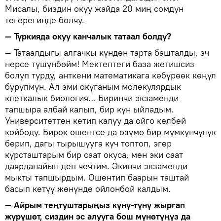
Мисалы, биздин окуу жайда 20 миң сомдун
тегерегинде болчу.
— Түркияда окуу канчалык татаал болду?
— Татаалдыгы алгачкы күндөн тарта башталды, эч
нерсе түшүнбөйм! Мектептеги база жетишсиз
болуп турду, анткени математикага көбүрөөк көңүл
бурупмун. Ал эми окуганым молекулярдык
клеткалык биология… Биринчи экзаменди
тапшыра албай калып, бир күн ыйладым.
Университеттен кетип калуу да ойго келбей
койбоду. Бирок ошентсе да өзүмө бир мүмкүнчүлүк
берип, дагы тырышууга күч топтоп, эгер
курсташтарым бир саат окуса, мен эки саат
даярданайын деп чечтим. Экинчи экзаменди
мыкты тапшырдым. Ошентип баарын таштай
басып кетүү жөнүндө ойлонбой калдым.
— Айрым теңтуштарыңыз күнү-түнү жыргап
жүрүшөт, сиздин эс алууга бош мүнөтүңүз да