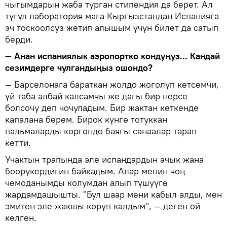
чыгымдарын жаба турган стипендия да берет. Ал
түгүл лаборатория мага Кыргызстандан Испанияга
эч тоскоолсуз жетип алышым үчүн билет да сатып
берди.
— Анан испаниялык аэропортко кондуңуз... Кандай
сезимдерге чулгандыңыз ошондо?
— Барселонага бараткан жолдо жоголуп кетсемчи,
үй таба албай калсамчы же дагы бир нерсе
болсочу деп чочуладым. Бир жактан кеткенде
капалана берем. Бирок күнгө тотуккан
пальмаларды көргөндө баягы санаалар тарап
кетти.
Учактын трапында эле испандардын ачык жана
боорукердигин байкадым. Алар менин чоң
чемоданымды колумдан алып түшүүгө
жардамдашышты. "Бул шаар мени кабыл алды, мен
эмитен эле жакшы көрүп калдым", — деген ой
келген.