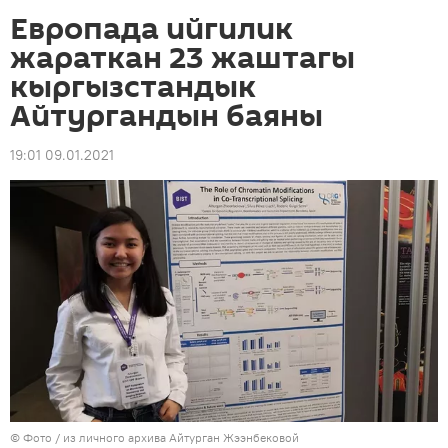
Европада ийгилик
жараткан 23 жаштагы
кыргызстандык
Айтургандын баяны
19:01 09.01.2021
© Фото / из личного архива Айтурган Жээнбековой