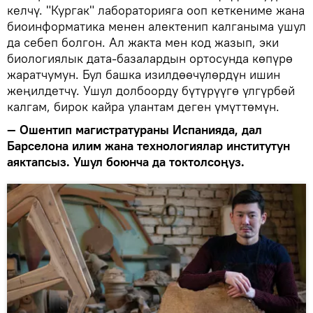
келчү. "Кургак" лабораторияга ооп кеткениме жана
биоинформатика менен алектенип калганыма ушул
да себеп болгон. Ал жакта мен код жазып, эки
биологиялык дата-базалардын ортосунда көпүрө
жаратчумун. Бул башка изилдөөчүлөрдүн ишин
жеңилдетчү. Ушул долбоорду бүтүрүүгө үлгүрбөй
калгам, бирок кайра улантам деген үмүттөмүн.
— Ошентип магистратураны Испанияда, дал
Барселона илим жана технологиялар институтун
аяктапсыз. Ушул боюнча да токтолсоңуз.