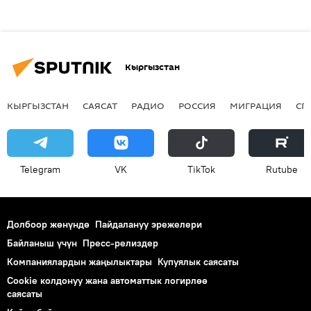
Кыргызстан
КЫРГЫЗСТАН
САЯСАТ
РАДИО
РОССИЯ
МИГРАЦИЯ
СП
Telegram
VK
ТikТоk
Rutube
Долбоор жөнүндө
Пайдалануу эрежелери
Байланыш үчүн
Пресс-релиздер
Компаниялардын жаңылыктары
Купуялык саясаты
Cookie колдонуу жана автоматтык логирлөө
саясаты