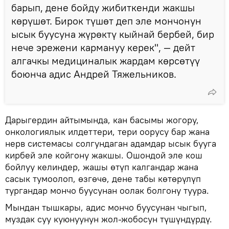
барып, дене бойду жибиткенди жакшы
көрүшөт. Бирок түшөт деп эле мончонун
ысык буусуна жүрөктү кыйнай бербей, бир
нече эрежени кармануу керек", — дейт
алгачкы медициналык жардам көрсөтүү
боюнча адис Андрей Тяжельников.
Дарыгердин айтымында, кан басымы жогору,
онкологиялык илдеттери, тери оорусу бар жана
нерв системасы солгундаган адамдар ысык бууга
кирбей эле койгону жакшы. Ошондой эле кош
бойлуу келиндер, жашы өтүп калгандар жана
сасык тумоолоп, өзгөчө, дене табы көтөрүлүп
тургандар мончо буусунан оолак болгону туура.
Мындан тышкары, адис мончо буусунан чыгып,
муздак суу куюнуунун жол-жобосун түшүндүрдү.