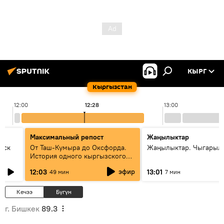
КЫРГ
Кыргызстан
12:00
12:28
13:00
Максимальный репост
Жаңылыктар
уск
От Таш-Кумыра до Оксфорда.
Жаңылыктар. Чыгарыл
История одного кыргызского
динозавра
эфир
12:03
13:01
49 мин
7 мин
Кечээ
Бүгүн
г. Бишкек
89.3