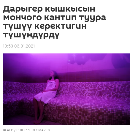
Дарыгер кышкысын
мончого кантип туура
түшүү керектигин
түшүндүрдү
10:59 03.01.2021
©
AFP
/ PHILIPPE DESMAZES