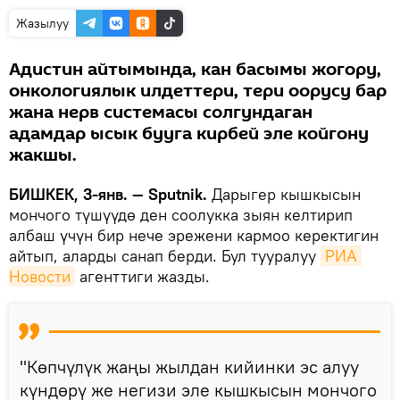
Жазылуу
Адистин айтымында, кан басымы жогору,
онкологиялык илдеттери, тери оорусу бар
жана нерв системасы солгундаган
адамдар ысык бууга кирбей эле койгону
жакшы.
БИШКЕК, 3-янв. — Sputnik.
Дарыгер кышкысын
мончого түшүүдө ден соолукка зыян келтирип
албаш үчүн бир нече эрежени кармоо керектигин
айтып, аларды санап берди. Бул тууралуу
РИА 
Новости
агенттиги жазды.
"Көпчүлүк жаңы жылдан кийинки эс алуу
күндөрү же негизи эле кышкысын мончого