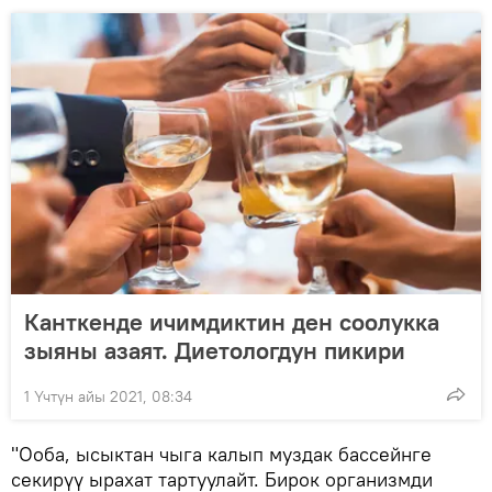
Канткенде ичимдиктин ден соолукка
зыяны азаят. Диетологдун пикири
1 Үчтүн айы 2021, 08:34
"Ооба, ысыктан чыга калып муздак бассейнге
секирүү ырахат тартуулайт. Бирок организмди