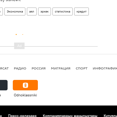
н
Экономика
аял
эркек
статистика
кредит
ЯСАТ
РАДИО
РОССИЯ
МИГРАЦИЯ
СПОРТ
ИНФОГРАФИ
e
Odnoklassniki
н
Пресс-релиздер
Компаниялардын жаңылыктары
Купуял