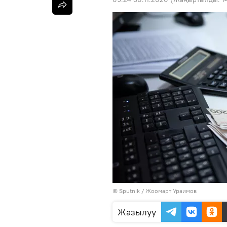
©
Sputnik
/ Жоомарт Ураимов
Жазылуу