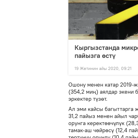
Кыргызстанда микр
пайызга өстү
19 Жетинин айы 2020, 09:21
Ошону менен катар 2019-ж
(354,2 миң) аялдар экени 
эркектер түзөт.
Ал эми кайсы багыттарга 
31,2 пайыз менен айыл чар
орунга керектөөчүлүк (28,
тамак-аш чөйрөсү (12,4 п
төртүнчү орунду (10,4 пайы