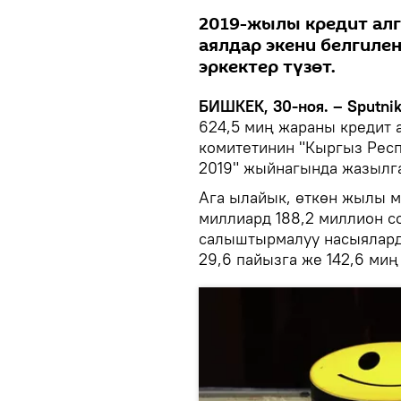
2019-жылы кредит алг
аялдар экени белгилен
эркектер түзөт.
БИШКЕК, 30-ноя. – Sputnik
624,5 миң жараны кредит а
комитетинин "Кыргыз Респ
2019" жыйнагында жазылг
Ага ылайык, өткөн жылы 
миллиард 188,2 миллион с
салыштырмалуу насыялард
29,6 пайызга же 142,6 миң