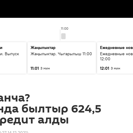
11:00
ти
Жаңылыктар
Ежедневные нов
и. Выпуск
Жаңылыктар. Чыгарылыш 11:00
Ежедневные нов
12:00
11:01
12:01
3 мин
3 мин
анча?
нда былтыр 624,5
кредит алды
4:27 14.12.2021
)