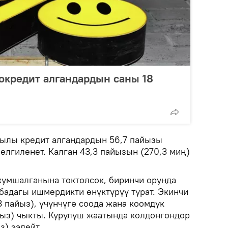
окредит алгандардын саны 18
ылы кредит алгандардын 56,7 пайызы
белгиленет. Калган 43,3 пайызын (270,3 миң)
жумшалганына токтолсок, биринчи орунда
бадагы ишмердикти өнүктүрүү турат. Экинчи
3 пайыз), үчүнчүгө соода жана коомдук
айыз) чыкты. Курулуш жаатында колдонгондор
з) ээлейт.