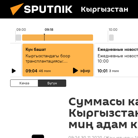
Кыргызстан
09:00
09:18
10:00
Күн башат
Ежедневные новос
лыш
Кыргызстандагы боор
Ежедневные новост
трансплантациясы:
10:00
жетишкендиктер жана өнүгүү
эфир
09:04
10:01
46 мин
3 мин
келечеги
Кечээ
Бүгүн
Суммасы к
Кыргызста
миң адам 
09:24 30.11.2020
(Жаңыртылды:
1