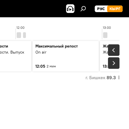
РУС
КЫРГ
12:00
13:00
ости
Максимальный репост
Жаңылыктар
ости. Выпуск
On air
Жаңылыктар.
12:05
13:01
2 мин
3 мин
г. Бишкек
89.3