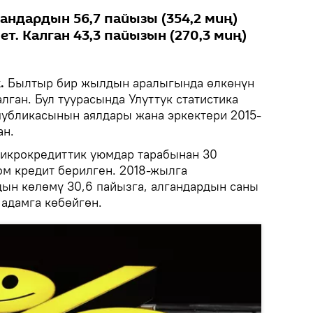
андардын 56,7 пайызы (354,2 миң)
ет. Калган 43,3 пайызын (270,3 миң)
.
Былтыр бир жылдын аралыгында өлкөнүн
лган. Бул туурасында Улуттук статистика
убликасынын аялдары жана эркектери 2015-
ан.
микрокредиттик уюмдар тарабынан 30
ом кредит берилген. 2018-жылга
ын көлөмү 30,6 пайызга, алгандардын саны
 адамга көбөйгөн.