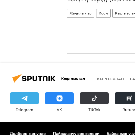
Жаңылыктар
Коом
Кыргызста
Кыргызстан
КЫРГЫЗСТАН
СА
Telegram
VK
ТikТоk
Rutub
Долбоор жөнүндө
Пайдалануу эрежелери
Байланыш үчү