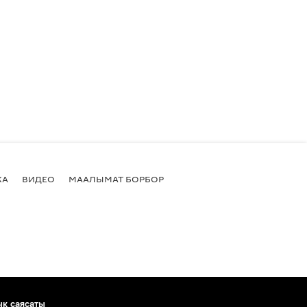
КА
ВИДЕО
МААЛЫМАТ БОРБОР
ык саясаты