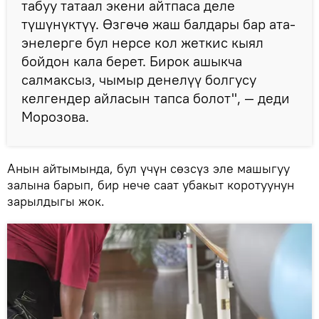
табуу татаал экени айтпаса деле
түшүнүктүү. Өзгөчө жаш балдары бар ата-
энелерге бул нерсе кол жеткис кыял
бойдон кала берет. Бирок ашыкча
салмаксыз, чымыр денелүү болгусу
келгендер айласын тапса болот", — деди
Морозова.
Анын айтымында, бул үчүн сөзсүз эле машыгуу
залына барып, бир нече саат убакыт коротуунун
зарылдыгы жок.