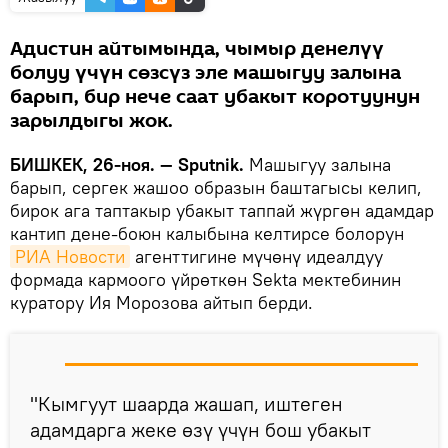
Адистин айтымында, чымыр денелүү
болуу үчүн сөзсүз эле машыгуу залына
барып, бир нече саат убакыт коротуунун
зарылдыгы жок.
БИШКЕК, 26-ноя. — Sputnik.
Машыгуу залына
барып, сергек жашоо образын баштагысы келип,
бирок ага таптакыр убакыт таппай жүргөн адамдар
кантип дене-боюн калыбына келтирсе болорун
РИА Новости
агенттигине мүчөнү идеалдуу
формада кармоого үйрөткөн Sekta мектебинин
куратору Ия Морозова айтып берди.
"Кымгуут шаарда жашап, иштеген
адамдарга жеке өзү үчүн бош убакыт