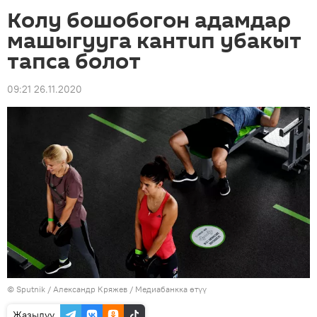
Колу бошобогон адамдар
машыгууга кантип убакыт
тапса болот
09:21 26.11.2020
©
Sputnik
/ Александр Кряжев
/
Медиабанкка өтүү
Жазылуу