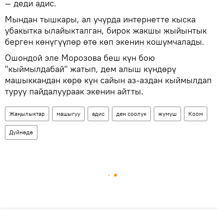
— деди адис.
Мындан тышкары, ал учурда интернетте кыска
убакытка ылайыкталган, бирок жакшы жыйынтык
берген көнүгүүлөр өтө көп экенин кошумчалады.
Ошондой эле Морозова беш күн бою
"кыймылдабай" жатып, дем алыш күндөрү
машыккандан көрө күн сайын аз-аздан кыймылдап
туруу пайдалуураак экенин айтты.
Жаңылыктар
машыгуу
адис
ден соолук
жумуш
Коом
Дүйнөдө