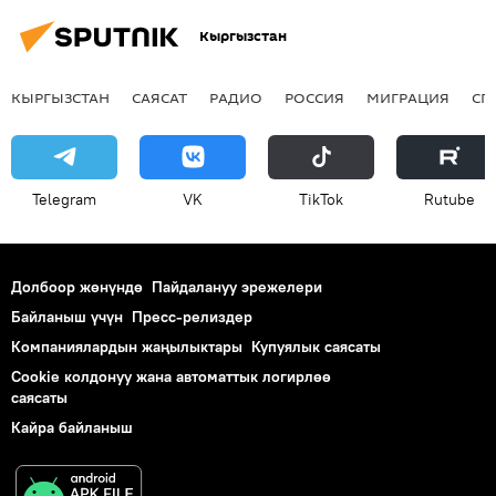
Кыргызстан
КЫРГЫЗСТАН
САЯСАТ
РАДИО
РОССИЯ
МИГРАЦИЯ
СП
Telegram
VK
ТikТоk
Rutube
Долбоор жөнүндө
Пайдалануу эрежелери
Байланыш үчүн
Пресс-релиздер
Компаниялардын жаңылыктары
Купуялык саясаты
Cookie колдонуу жана автоматтык логирлөө
саясаты
Кайра байланыш