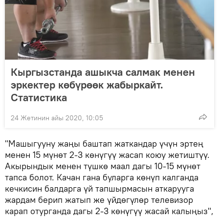
Кыргызстанда ашыкча салмак менен
эркектер көбүрөөк жабыркайт.
Статистика
24 Жетинин айы 2020, 10:05
"Машыгууну жаңы баштап жаткандар үчүн эртең
менен 15 мүнөт 2-3 көнүгүү жасап коюу жетиштүү.
Акырындык менен түшкө маал дагы 10-15 мүнөт
тапса болот. Качан гана буларга көнүп калганда
кечкисин балдарга үй тапшырмасын аткарууга
жардам берип жатып же үйдөгүлөр телевизор
карап отурганда дагы 2-3 көнүгүү жасай калыңыз",