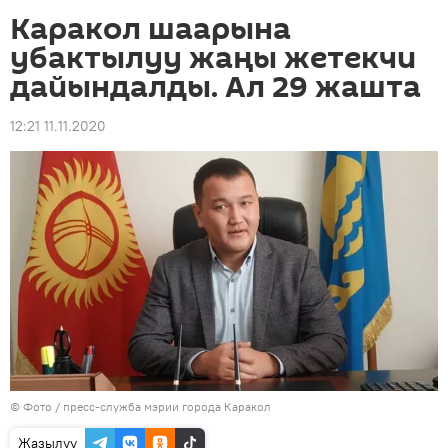
Каракол шаарына
убактылуу жаңы жетекчи
дайындалды. Ал 29 жашта
12:21 11.11.2020
© Фото /
пресс-служба мэрии города Каракол
Жазылуу