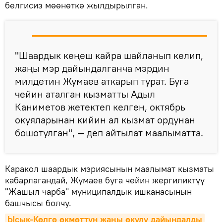
белгисиз мөөнөткө жылдырылган.
"Шаардык кеңеш кайра шайланып келип,
жаңы мэр дайындалганча мэрдин
милдетин Жумаев аткарып турат. Буга
чейин аталган кызматты Адыл
Каниметов жетектеп келген, октябрь
окуяларынан кийин ал кызмат ордунан
бошотулган", — деп айтылат маалыматта.
Каракол шаардык мэриясынын маалымат кызматы
кабарлагандай, Жумаев буга чейин жергиликтүү
"Жашыл чарба" муниципалдык ишканасынын
башчысы болчу.
Ысык-Көлгө өкмөттүн жаңы өкүлү дайындалды