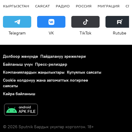
КЫРГЫЗСТАН
САЯСАТ
РАДИО
РОССИЯ
МИГРАЦИЯ
СП
Telegram
VK
ТikТоk
Rutube
Долбоор жөнүндө
Пайдалануу эрежелери
Байланыш үчүн
Пресс-релиздер
Компаниялардын жаңылыктары
Купуялык саясаты
Cookie колдонуу жана автоматтык логирлөө
саясаты
Кайра байланыш
© 2026 Sputnik Бардык укуктар корголгон. 18+