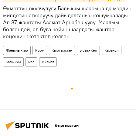
Өкмөттүн өкүлчүлүгү Балыкчы шаарына да мэрдин
милдетин аткаруучу дайыдалганын кошумчалады.
Ал 37 жаштагы Азамат Арнабек уулу. Маалым
болгондой, ал буга чейин шаардагы жаштар
кеңешин жетектеп келген.
Жаңылыктар
Коом
Кыргызстан
Ысык-Көл
Каракол
Балыкчы
мэр
кызмат
Кыргызстан