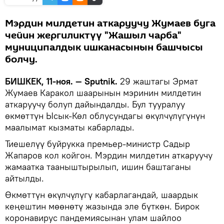
Мэрдин милдетин аткаруучу Жумаев буга
чейин жергиликтүү "Жашыл чарба"
муниципалдык ишканасынын башчысы
болчу.
БИШКЕК, 11-ноя. — Sputnik.
29 жаштагы Эрмат
Жумаев Каракол шаарынын мэринин милдетин
аткаруучу болуп дайындалды. Бул тууралуу
өкмөттүн Ысык-Көл облусундагы өкүлчүлүгүнүн
маалымат кызматы кабарлады.
Тиешелүү буйрукка премьер-министр Садыр
Жапаров кол койгон. Мэрдин милдетин аткаруучу
жамаатка тааныштырылып, ишин баштаганы
айтылды.
Өкмөттүн өкүлчүлүгү кабарлагандай, шаардык
кеңештин мөөнөтү жазында эле бүткөн. Бирок
коронавирус пандемиясынан улам шайлоо