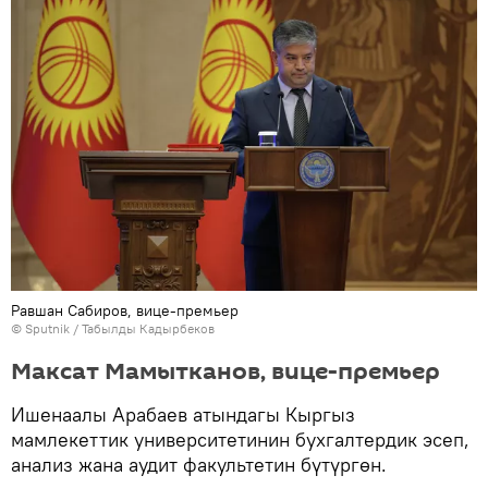
Равшан Сабиров, вице-премьер
©
Sputnik / Табылды Кадырбеков
Максат Мамытканов, вице-премьер
Ишенаалы Арабаев атындагы Кыргыз
мамлекеттик университетинин бухгалтердик эсеп,
анализ жана аудит факультетин бүтүргөн.