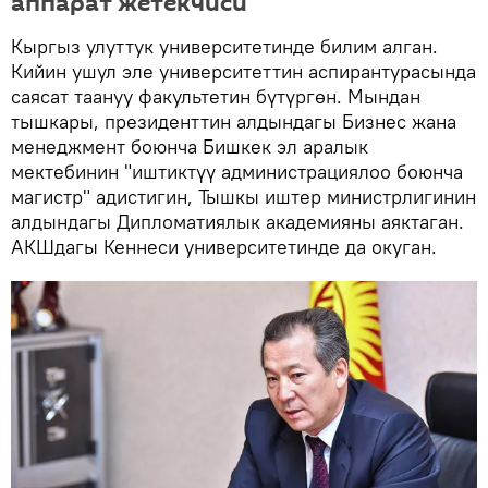
аппарат жетекчиси
Кыргыз улуттук университетинде билим алган.
Кийин ушул эле университеттин аспирантурасында
саясат таануу факультетин бүтүргөн. Мындан
тышкары, президенттин алдындагы Бизнес жана
менеджмент боюнча Бишкек эл аралык
мектебинин "иштиктүү администрациялоо боюнча
магистр" адистигин, Тышкы иштер министрлигинин
алдындагы Дипломатиялык академияны аяктаган.
АКШдагы Кеннеси университетинде да окуган.