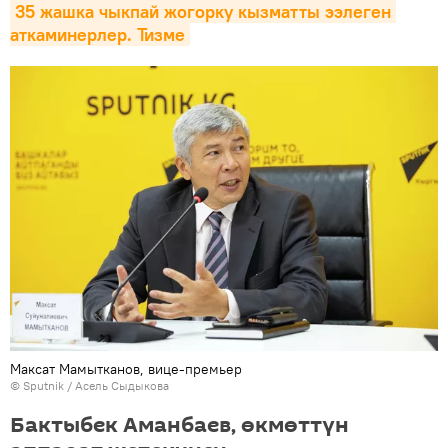
35 жашка чыкпай жогорку кызматты ээлеген 
аткаминерлер. Тизме
Максат Мамытканов, вице-премьер
©
Sputnik
/ Асель Сыдыкова
Бактыбек Аманбаев, өкмөттүн