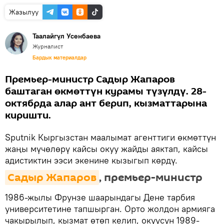
Жазылуу
Таалайгүл Усенбаева
Журналист
Бардык материалдар
Премьер-министр Садыр Жапаров
баштаган өкмөттүн курамы түзүлдү. 28-
октябрда алар ант берип, кызматтарына
киришти.
Sputnik Кыргызстан маалымат агенттиги өкмөттүн
жаңы мүчөлөрү кайсы окуу жайды аяктап, кайсы
адистиктин ээси экенине кызыгып көрдү.
Садыр Жапаров
, премьер-министр
1986-жылы Фрунзе шаарындагы Дене тарбия
университетине тапшырган. Орто жолдон армияга
чакырылып, кызмат өтөп келип, окуусун 1989-