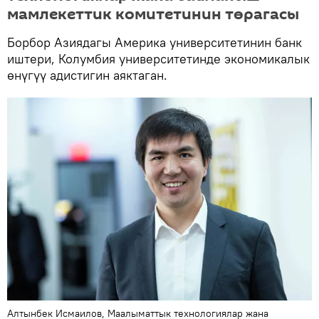
мамлекеттик комитетинин төрагасы
Борбор Азиядагы Америка университетинин банк
иштери, Колумбия университетинде экономикалык
өнүгүү адистигин аяктаган.
Алтынбек Исмаилов, Маалыматтык технологиялар жана