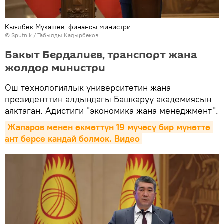
Кыялбек Мукашев, финансы министри
©
Sputnik / Табылды Кадырбеков
Бакыт Бердалиев, транспорт жана
жолдор министри
Ош технологиялык университетин жана
президенттин алдындагы Башкаруу академиясын
аяктаган. Адистиги "экономика жана менеджмент".
Жапаров менен өкмөттүн 19 мүчөсү бир мүнөттө 
ант берсе кандай болмок. Видео