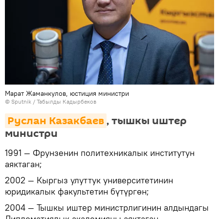
Марат Жаманкулов, юстиция министри
©
Sputnik / Табылды Кадырбеков
Руслан Казакбаев
, тышкы иштер
министри
1991 — Фрунзенин политехникалык институтун
аяктаган;
2002 — Кыргыз улуттук университетинин
юридикалык факультетин бүтүргөн;
2004 — Тышкы иштер министрлигинин алдындагы
Дипломатиялык академияны аяктаган.