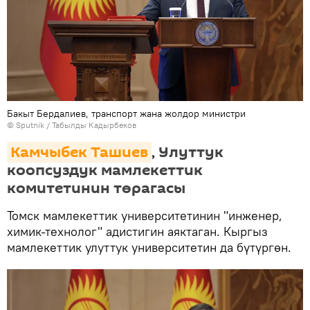
Бакыт Бердалиев, транспорт жана жолдор министри
©
Sputnik / Табылды Кадырбеков
Камчыбек Ташиев
, Улуттук
коопсуздук мамлекеттик
комитетинин төрагасы
Томск мамлекеттик университетинин "инженер,
химик-технолог" адистигин аяктаган. Кыргыз
мамлекеттик улуттук университетин да бүтүргөн.