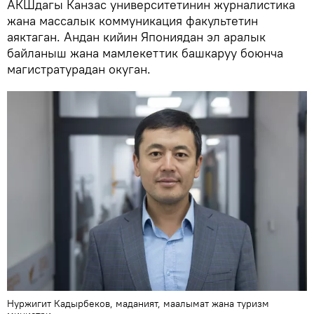
АКШдагы Канзас университетинин журналистика
жана массалык коммуникация факультетин
аяктаган. Андан кийин Япониядан эл аралык
байланыш жана мамлекеттик башкаруу боюнча
магистратурадан окуган.
Нуржигит Кадырбеков, маданият, маалымат жана туризм