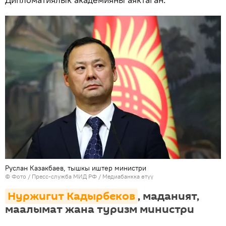
Руслан Казакбаев, тышкы иштер министри
© Фото / Пресс-служба МИД РФ
/
Медиабанкка өтүү
Нуржигит Кадырбеков
, маданият,
маалымат жана туризм министри