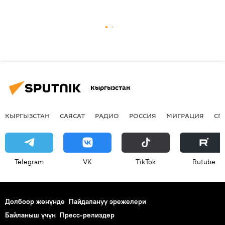
Кыргызстан
КЫРГЫЗСТАН
САЯСАТ
РАДИО
РОССИЯ
МИГРАЦИЯ
СП
Telegram
VK
ТikТоk
Rutube
Долбоор жөнүндө
Пайдалануу эрежелери
Байланыш үчүн
Пресс-релиздер