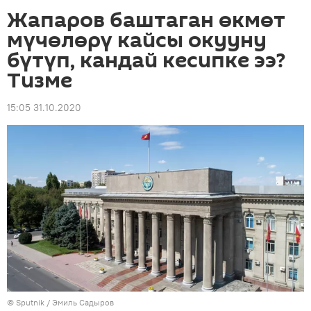
Жапаров баштаган өкмөт
мүчөлөрү кайсы окууну
бүтүп, кандай кесипке ээ?
Тизме
15:05 31.10.2020
©
Sputnik / Эмиль Садыров