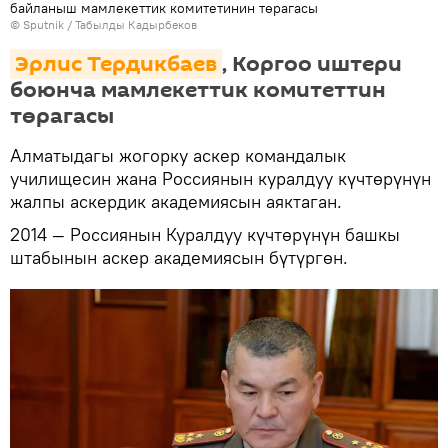
байланыш мамлекеттик комитетинин төрагасы
©
Sputnik / Табылды Кадырбеков
Эрлис Тердикбаев
, Коргоо иштери
боюнча мамлекеттик комитеттин
төрагасы
Алматыдагы жогорку аскер командалык
училищесин жана Россиянын куралдуу күчтөрүнүн
жалпы аскердик академиясын аяктаган.
2014 — Россиянын Куралдуу күчтөрүнүн башкы
штабынын аскер академиясын бүтүргөн.