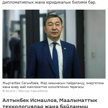
дипломатиялык жана юридикалык билими бар.
Жыргалбек Сагынбаев, Жер казынасын пайдалануу, энергетика
жана өнөр жай мамлекеттик комитетинин төрагасы
©
Sputnik / Табылды Кадырбеков
Алтынбек Исмаилов, Маалыматтык
технологиялар жана байланыш