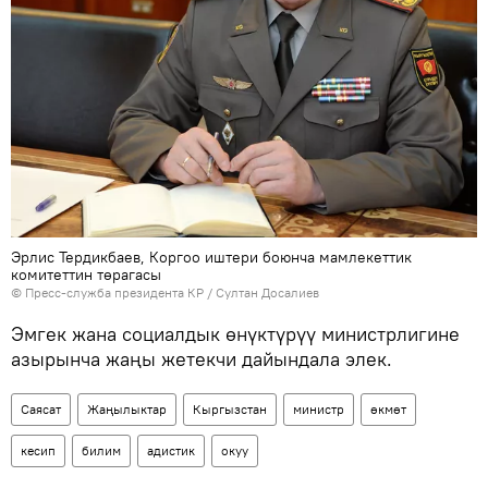
Эрлис Тердикбаев, Коргоо иштери боюнча мамлекеттик
комитеттин төрагасы
©
Пресс-служба президента КР / Султан Досалиев
Эмгек жана социалдык өнүктүрүү министрлигине
азырынча жаңы жетекчи дайындала элек.
Саясат
Жаңылыктар
Кыргызстан
министр
өкмөт
кесип
билим
адистик
окуу