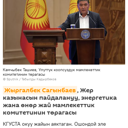
Камчыбек Ташиев, Улуттук коопсуздук мамлекеттик
комитетинин төрагасы
©
Sputnik / Табылды Кадырбеков
Жыргалбек Сагынбаев
, Жер
казынасын пайдалануу, энергетика
жана өнөр жай мамлекеттик
комитетинин төрагасы
КГУСТА окуу жайын аяктаган. Ошондой эле