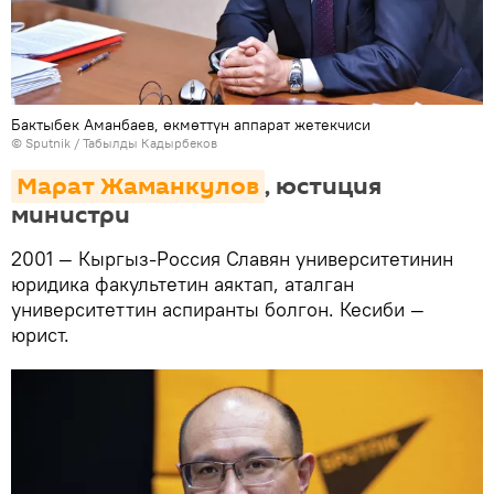
Бактыбек Аманбаев, өкмөттүн аппарат жетекчиси
©
Sputnik / Табылды Кадырбеков
Марат Жаманкулов
, юстиция
министри
2001 — Кыргыз-Россия Славян университетинин
юридика факультетин аяктап, аталган
университеттин аспиранты болгон. Кесиби —
юрист.