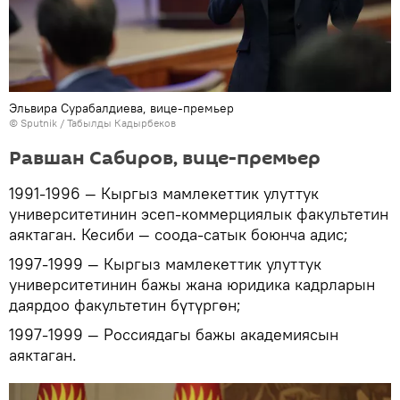
Эльвира Сурабалдиева, вице-премьер
©
Sputnik / Табылды Кадырбеков
Равшан Сабиров, вице-премьер
1991-1996 — Кыргыз мамлекеттик улуттук
университетинин эсеп-коммерциялык факультетин
аяктаган. Кесиби — соода-сатык боюнча адис;
1997-1999 — Кыргыз мамлекеттик улуттук
университетинин бажы жана юридика кадрларын
даярдоо факультетин бүтүргөн;
1997-1999 — Россиядагы бажы академиясын
аяктаган.