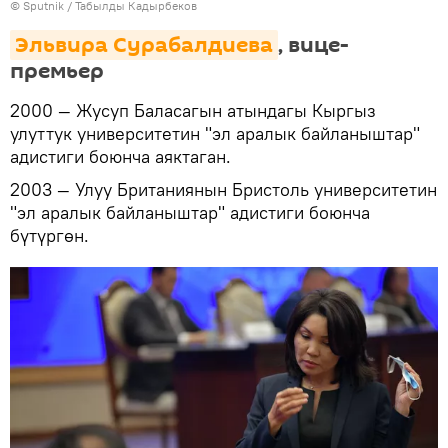
©
Sputnik / Табылды Кадырбеков
Эльвира Сурабалдиева
, вице-
премьер
2000 — Жусуп Баласагын атындагы Кыргыз
улуттук университетин "эл аралык байланыштар"
адистиги боюнча аяктаган.
2003 — Улуу Британиянын Бристоль университетин
"эл аралык байланыштар" адистиги боюнча
бүтүргөн.