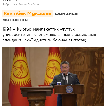
министри
©
Sputnik
/ Максат Элебесов
Кыялбек Мукашев
, финансы
министри
1994 — Кыргыз мамлекеттик улуттук
университетин "экономикалык жана социалдык
пландаштыруу" адистиги боюнча аяктаган;