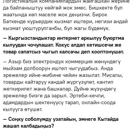
Логистикалык компаниялардын жайгашкан жерине
да байланыштуу көйгөй жок эмес. Бишкекте бул
жаатында көп маселе жок деңизчи. Бирок
Баткенде курьердик кызмат иштери, негизи андай
кызмат уюштурулганбы, бул жагы бүдөмүк.
— Кыргызстандыктар интернет аркылуу буюртма
кылуудан чочулашат. Кокус алдап кетишсечи же
товар сапатсыз чыгып калсачы деп кооптонушат.
— Азыр биз электрондук коммерция жөнүндөгү
мыйзам долбоорун иштеп чыгуудабыз. Анда
эрежелер ийне-жибине чейин жазылат. Мисалы,
товарды кайтаруу кандай жүргүзүлөт, кантип
жеткирилет жана башкалар. Дүйнө жүзүндөгү
эрежелер бизге да зарыл. Эртеби-кечпи,
адамдардын шектенүүсү тарап, онлайн-соода
кылууга өтүшөт.
— Соңку соболумду узатайын, эмнеге Кытайда
жашап калбадыңыз?