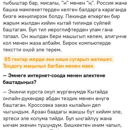
тыбыштар бар, мисалы, "н" менен "ң". Россия жана
башка мамлекеттерден келген балдарга караганда
бизге жеңилирээк болду. Пекинде өткөргөн бир
жарым жылдан кийин кытай тилинде сүйлөй
баштагам. Бул тил иероглифтерден улам гана
татаал. Он жылдан бери машыгып келем, алигүнчө
кол менен жаза албайм. Бирок компьютерде
текстти оңой эле терем.
85 гектар жерди эки киши сугарып жетишет. 
Тоңдогу жаңычыл багбан менен маек
— Эмнеге интернет-соода менен алектене
баштадыңыз?
— Экинчи курста окуп жүргөнүмдө Кытайда
онлайн-дүкөндөр абдан тездик менен өнүгө
баштаган. Кроссовка заказ кылайын деп
чыгындым. Арзан баадагы жакшы бут кийим эле,
эртеси эле колума тийди. Бул ыңгайлуу жана
ыкчам экенин түшүндүм. Бишкектен иним чалып,