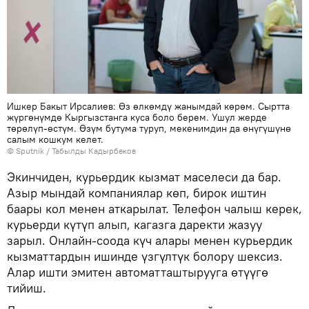
Ишкер Бакыт Ирсалиев: Өз өлкөмдү жанымдай көрөм. Сыртта
жүргөнүмдө Кыргызстанга куса боло берем. Ушул жерде
төрөлүп-өстүм. Өзүм бутума туруп, мекенимдин да өнүгүшүнө
салым кошкум келет.
©
Sputnik / Табылды Кадырбеков
Экинчиден, курьердик кызмат маселеси да бар.
Азыр мындай компаниялар көп, бирок иштин
баары кол менен аткарылат. Телефон чалыш керек,
курьерди күтүп алып, кагазга даректи жазуу
зарыл. Онлайн-соода күч алары менен курьердик
кызматтардын ишинде үзгүлтүк болору шексиз.
Алар ишти эмитен автоматташтырууга өтүүгө
тийиш.