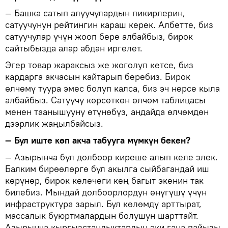
— Башка сатып алуучулардын пикирлерин,
сатуучунун рейтингин караш керек. Албетте, биз
сатуучулар үчүн жооп бере албайбыз, бирок
сайтыбызда алар абдан иргелет.
Эгер товар жараксыз же жоголуп кетсе, биз
кардарга акчасын кайтарып беребиз. Бирок
өлчөмү туура эмес болуп калса, биз эч нерсе кыла
албайбыз. Сатуучу көрсөткөн өлчөм таблицасы
менен таанышууну өтүнөбүз, андайда өлчөмдөн
дээрлик жаңылбайсыз.
— Бул иште көп акча табууга мүмкүн бекен?
— Азырынча бул долбоор киреше алып келе элек.
Балким бирөөлөргө бул акылга сыйбагандай иш
көрүнөр, бирок келечеги кең багыт экенин так
билебиз. Мындай долбоорлордун өнүгүшү үчүн
инфраструктура зарыл. Бул көлөмдү арттырат,
массалык буюртмалардын болушун шарттайт.
Азырынча кыргызстандыктардын эки гана пайызы