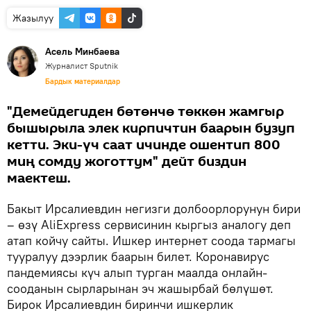
Жазылуу
Асель Минбаева
Журналист Sputnik
Бардык материалдар
"Демейдегиден бөтөнчө төккөн жамгыр
бышырыла элек кирпичтин баарын бузуп
кетти. Эки-үч саат ичинде ошентип 800
миң сомду жоготтум" дейт биздин
маектеш.
Бакыт Ирсалиевдин негизги долбоорлорунун бири
– өзү AliExpress сервисинин кыргыз аналогу деп
атап койчу сайты. Ишкер интернет соода тармагы
тууралуу дээрлик баарын билет. Коронавирус
пандемиясы күч алып турган маалда онлайн-
сооданын сырларынан эч жашырбай бөлүшөт.
Бирок Ирсалиевдин биринчи ишкерлик