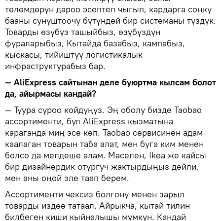
төлөмдөрүн дароо эсептеп чыгып, кардарга соңку
бааны сунуштоочу бүтүндөй бир системаны түздүк.
Товарды өзүбүз ташыйбыз, өзүбүздүн
фураларыбыз, Кытайда базабыз, кампабыз,
кыскасы, тийиштүү логистикалык
инфраструктурабыз бар.
— AliExpress сайтынан деле буюртма кылсам болот
да, айырмасы кандай?
— Туура суроо койдуңуз. Эң оболу бизде Taobao
ассортименти, бул AliExpress кызматына
караганда миң эсе көп. Taobao сервисинен адам
каалаган товарын таба алат, мен буга ким менен
болсо да мелдеше алам. Маселен, Ikea же кайсы
бир дизайнердик отургуч жактырдыңыз дейли,
мен аны оңой эле таап берем.
Ассортименти чексиз болгону менен зарыл
товарды издөө татаал. Айрыкча, кытай тилин
билбеген киши кыйналышы мүмкүн. Кандай