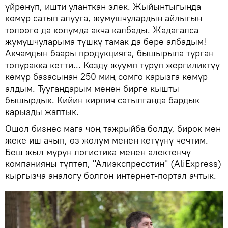
үйрөнүп, ишти уланткан элек. Жыйынтыгында
көмүр сатып алууга, жумушчулардын айлыгын
төлөөгө да колумда акча калбады. Жадагалса
жумушчуларыма түшкү тамак да бере албадым!
Акчамдын баары продукцияга, бышырыла турган
топуракка кетти... Көздү жуумп туруп жергиликтүү
көмүр базасынан 250 миң сомго карызга көмүр
алдым. Туугандарым менен бирге кышты
бышырдык. Кийин кирпич сатылганда бардык
карызды жаптык.
Ошол бизнес мага чоң тажрыйба болду, бирок мен
жеке иш ачып, өз жолум менен кетүүнү чечтим.
Беш жыл мурун логистика менен алектенчү
компанияны түптөп, "Алиэкспресстин" (AliExpress)
кыргызча аналогу болгон интернет-портал ачтык.