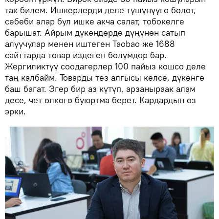
так билем. Ишкерлерди деле түшүнүүгө болот,
себеби алар бул ишке акча салат, тобокелге
барышат. Айрым дүкөндөрдө дүңүнөн сатып
алуучулар менен иштеген Taobao же 1688
сайттарда товар издеген бөлүмдөр бар.
Жергиликтүү соодагерлер 100 пайыз кошсо деле
таң калбайм. Товарды тез алгысы келсе, дүкөнгө
баш багат. Эгер бир аз күтүп, арзаныраак алам
десе, чет өлкөгө буюртма берет. Кардардын өз
эрки.