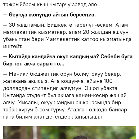
тажрыйбасы кыш чыгарчу завод эле.
— Өзүңүз жөнүндө айтып берсеңиз.
— 30 жаштамын, Бишкекте төрөлүп-өскөм. Атам
мамлекеттик кызматкер, апам 20 жылдан ашуун
убакыттан бери Мамлекеттик каттоо кызматында
иштейт.
— Кытайда кандайча окуп калдыңыз? Себеби буга
бир топ акча зарыл го...
— Меники бюджеттик орун болчу, окуу бекер,
жатакана акысыз. Ага кошумча, айына 100
доллардан стипендия алчумун. Ошол убакта
Кытайда студент бул акчага кенен-кесир жашай
алчу. Мисалы, окуу жайдын ашканасында бир
табак күрүч 6 сом турчу. Аталган өлкөдө байлар
гана билим алат дегендер жаңылышат.