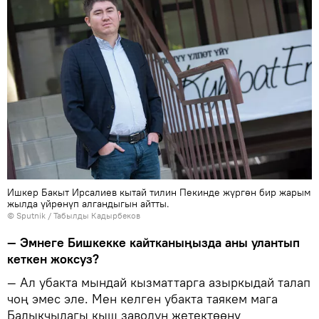
Ишкер Бакыт Ирсалиев кытай тилин Пекинде жүргөн бир жарым
жылда үйрөнүп алгандыгын айтты.
©
Sputnik / Табылды Кадырбеков
— Эмнеге Бишкекке кайтканыңызда аны улантып
кеткен жоксуз?
— Ал убакта мындай кызматтарга азыркыдай талап
чоң эмес эле. Мен келген убакта таякем мага
Балыкчыдагы кыш заводун жетектөөнү