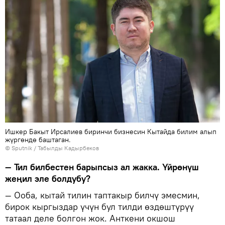
Ишкер Бакыт Ирсалиев биринчи бизнесин Кытайда билим алып
жүргөндө баштаган.
©
Sputnik / Табылды Кадырбеков
— Тил билбестен барыпсыз ал жакка. Үйрөнүш
жеңил эле болдубу?
— Ооба, кытай тилин таптакыр билчү эмесмин,
бирок кыргыздар үчүн бул тилди өздөштүрүү
татаал деле болгон жок. Анткени окшош