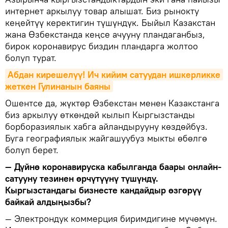
интернет аркылуу товар алышат. Биз рынокту
кеңейтүү керектигин түшүндүк. Быйыл Казакстан
жана Өзбекстанда кеңсе ачууну пландаганбыз,
бирок коронавирус биздин пландарга жолтоо
болуп турат.
Абдан кирешелүү! Ич кийим сатуудан ишкерликке 
жеткен Гулинанын баяны
Ошентсе да, жүктөр Өзбекстан менен Казакстанга
биз аркылуу өткөндөй кылып Кыргызстанды
борборазиялык хабга айландырууну көздөйбүз.
Буга географиялык жайгашуубуз мыкты өбөлгө
болуп берет.
— Дүйнө коронавируска кабылганда баары онлайн-
сатууну тезинен өрчүтүүнү түшүндү.
Кыргызстандагы бизнесте кандайдыр өзгөрүү
байкай алдыңызбы?
— Электрондук коммерция биримдигине мүчөмүн.