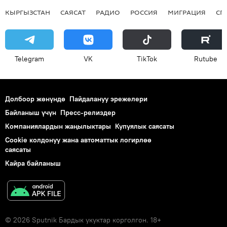
КЫРГЫЗСТАН
САЯСАТ
РАДИО
РОССИЯ
МИГРАЦИЯ
СП
Telegram
VK
ТikТоk
Rutube
Долбоор жөнүндө
Пайдалануу эрежелери
Байланыш үчүн
Пресс-релиздер
Компаниялардын жаңылыктары
Купуялык саясаты
Cookie колдонуу жана автоматтык логирлөө
саясаты
Кайра байланыш
© 2026 Sputnik Бардык укуктар корголгон. 18+