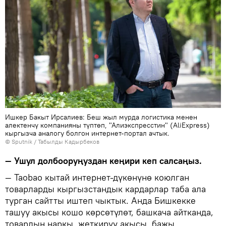
Ишкер Бакыт Ирсалиев: Беш жыл мурда логистика менен
алектенчү компанияны түптөп, "Алиэкспресстин" (AliExpress)
кыргызча аналогу болгон интернет-портал ачтык.
©
Sputnik / Табылды Кадырбеков
— Ушул долбооруңуздан кеңири кеп салсаңыз.
— Taobao кытай интернет-дүкөнүнө коюлган
товарларды кыргызстандык кардарлар таба ала
турган сайтты иштеп чыктык. Анда Бишкекке
ташуу акысы кошо көрсөтүлөт, башкача айтканда,
товардын наркы, жеткирүү акысы, бажы