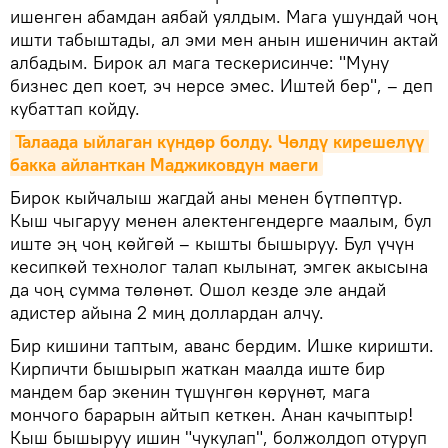
ишенген абамдан аябай уялдым. Мага ушундай чоң
ишти табыштады, ал эми мен анын ишеничин актай
албадым. Бирок ал мага тескерисинче: "Муну
бизнес деп коет, эч нерсе эмес. Иштей бер", – деп
кубаттап койду.
Талаада ыйлаган күндөр болду. Чөлдү кирешелүү 
бакка айланткан Маджиковдун маеги
Бирок кыйчалыш жагдай аны менен бүтпөптүр.
Кыш чыгаруу менен алектенгендерге маалым, бул
иште эң чоң көйгөй – кышты бышыруу. Бул үчүн
кесипкөй технолог талап кылынат, эмгек акысына
да чоң сумма төлөнөт. Ошол кезде эле андай
адистер айына 2 миң доллардан алчу.
Бир кишини таптым, аванс бердим. Ишке киришти.
Кирпичти бышырып жаткан маалда иште бир
мандем бар экенин түшүнгөн көрүнөт, мага
мончого барарын айтып кеткен. Анан качыптыр!
Кыш бышыруу ишин "чукулап", болжолдоп отуруп