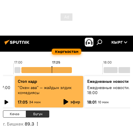
КЫРГ
Кыргызстан
17:00
17:25
18:00
Стоп кадр
Ежедневные новости
17:00
"Окен ава" — жайдын элдик
Ежедневные новости. 
комедиясы
18:00
эфир
17:05
18:01
34 мин
10 мин
Кечээ
Бүгүн
г. Бишкек
89.3