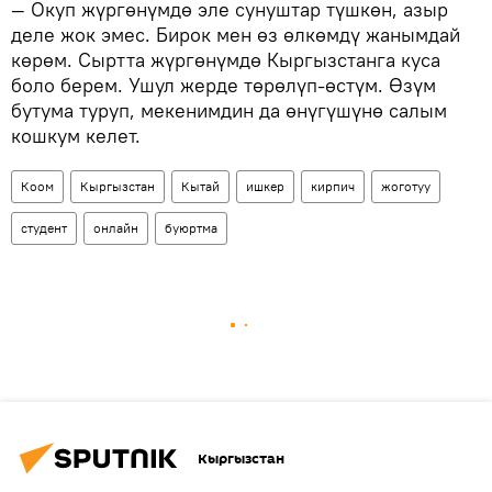
— Окуп жүргөнүмдө эле сунуштар түшкөн, азыр
деле жок эмес. Бирок мен өз өлкөмдү жанымдай
көрөм. Сыртта жүргөнүмдө Кыргызстанга куса
боло берем. Ушул жерде төрөлүп-өстүм. Өзүм
бутума туруп, мекенимдин да өнүгүшүнө салым
кошкум келет.
Коом
Кыргызстан
Кытай
ишкер
кирпич
жоготуу
студент
онлайн
буюртма
Кыргызстан