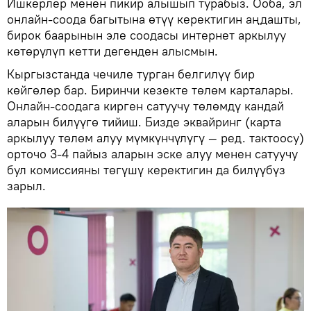
Ишкерлер менен пикир алышып турабыз. Ооба, эл
онлайн-соода багытына өтүү керектигин аңдашты,
бирок баарынын эле соодасы интернет аркылуу
көтөрүлүп кетти дегенден алысмын.
Кыргызстанда чечиле турган белгилүү бир
көйгөлөр бар. Биринчи кезекте төлөм карталары.
Онлайн-соодага кирген сатуучу төлөмдү кандай
аларын билүүгө тийиш. Бизде эквайринг (карта
аркылуу төлөм алуу мүмкүнчүлүгү — ред. тактоосу)
орточо 3-4 пайыз аларын эске алуу менен сатуучу
бул комиссияны төгүшү керектигин да билүүбүз
зарыл.