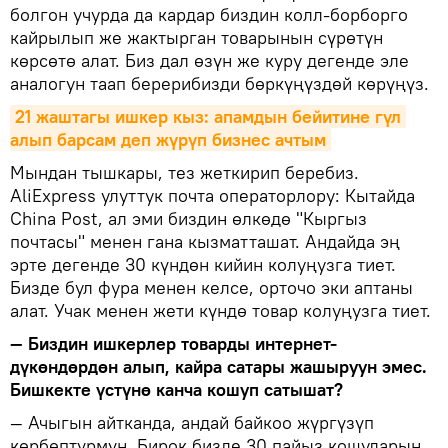
болгон учурда да кардар биздин колл-борборго
кайрылып же жактырган товарынын сүрөтүн
көрсөтө алат. Биз дал өзүн же куру дегенде эле
аналогун таап берерибизди бөркүңүздөй көрүңүз.
21 жаштагы ишкер кыз: апамдын бейитине гүл 
алып барсам деп жүрүп бизнес ачтым
Мындан тышкары, тез жеткирип беребиз.
AliExpress улуттук почта операторлору: Кытайда
China Post, ал эми биздин өлкөдө "Кыргыз
почтасы" менен гана кызматташат. Андайда эң
эрте дегенде 30 күндөн кийин колуңузга тиет.
Бизде бул фура менен келсе, орточо эки аптаны
алат. Учак менен жети күндө товар колуңузга тиет.
— Биздин ишкерлер товарды интернет-
дүкөндөрдөн алып, кайра сатары жашыруун эмес.
Бишкекте үстүнө канча кошуп сатышат?
— Ачыгын айтканда, андай байкоо жүргүзүп
көрбөптүрмүн. Бирок бизде 30 пайыз кошуларын