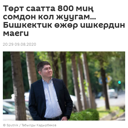
Төрт саатта 800 миң
сомдон кол жуугам...
Бишкектик өжөр ишкердин
маеги
20:29 09.08.2020
©
Sputnik / Табылды Кадырбеков