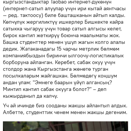
кыргызстандыктар Taobao интернет-дүкөнүн
(интернет-сатып алуулар үчүн ири кытай аянтчасы
— ред. тактоосу) биле башташканын айтып калды.
Көпчүлүк жергиликтүү ишкерлер Бишкекте кайра
сатыкка чыгаруу үчүн товар сатып алгысы келет,
бирок кантип жеткирүү боюнча маалыматы жок.
Башка студенттер менен ушул жагын колго алалы
дедик. Жатаканадагы 15 чарчы метрлик бөлмөм
компаниябыздын биринчи ылгоочу-логистикалык
борборуна айланган. Керебет, сабак окуу үчүн
столдор жана Кыргызстанга жөнөтө турган
посылкаларым жайгашкан. Бөлмөдөгү коңшум
андан улам: "Эмнеге баарын үйүп алгансың?
Минтип кантип сабак окууга болот?" – деп
кыжырданып да калчу.
Үч ай ичинде биз сооданы жакшы айлантып алдык.
Албетте, студенттик ченем менен жакшы дегеним.