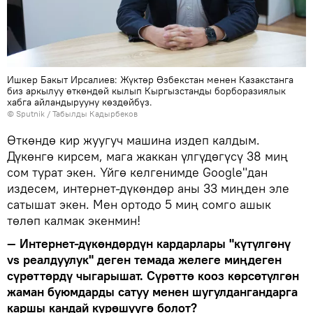
Ишкер Бакыт Ирсалиев: Жүктөр Өзбекстан менен Казакстанга
биз аркылуу өткөндөй кылып Кыргызстанды борборазиялык
хабга айландырууну көздөйбүз.
©
Sputnik / Табылды Кадырбеков
Өткөндө кир жуугуч машина издеп калдым.
Дүкөнгө кирсем, мага жаккан үлгүдөгүсү 38 миң
сом турат экен. Үйгө келгенимде Google"дан
издесем, интернет-дүкөндөр аны 33 миңден эле
сатышат экен. Мен ортодо 5 миң сомго ашык
төлөп калмак экенмин!
— Интернет-дүкөндөрдүн кардарлары "күтүлгөнү
vs реалдуулук" деген темада желеге миңдеген
сүрөттөрдү чыгарышат. Сүрөттө кооз көрсөтүлгөн
жаман буюмдарды сатуу менен шугулдангандарга
каршы кандай күрөшүүгө болот?