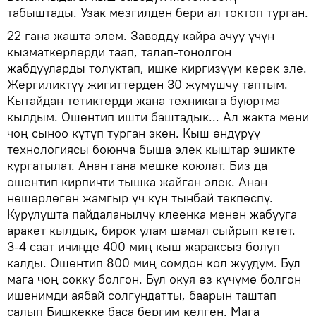
табыштады. Узак мезгилден бери ал токтоп турган.
22 гана жашта элем. Заводду кайра ачуу үчүн
кызматкерлерди таап, талап-тонолгон
жабдууларды толуктап, ишке киргизүүм керек эле.
Жергиликтүү жигиттерден 30 жумушчу таптым.
Кытайдан тетиктерди жана техникага буюртма
кылдым. Ошентип ишти баштадык... Ал жакта мени
чоң сыноо күтүп турган экен. Кыш өндүрүү
технологиясы боюнча быша элек кыштар эшикте
кургатылат. Анан гана мешке коюлат. Биз да
ошентип кирпичти тышка жайган элек. Анан
нөшөрлөгөн жамгыр үч күн тынбай төкпөспү.
Курулушта пайдаланылчу клеенка менен жабууга
аракет кылдык, бирок улам шамал сыйрып кетет.
3-4 саат ичинде 400 миң кыш жараксыз болуп
калды. Ошентип 800 миң сомдон кол жуудум. Бул
мага чоң сокку болгон. Бул окуя өз күчүмө болгон
ишенимди аябай солгундатты, баарын таштап
салып Бишкекке баса бергим келген. Мага