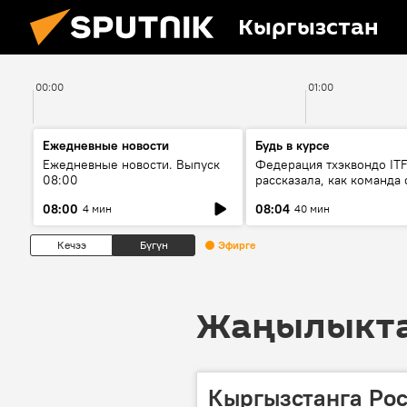
Кыргызстан
00:00
01:00
Ежедневные новости
Будь в курсе
Ежедневные новости. Выпуск
Федерация тхэквондо IT
08:00
рассказала, как команда 
жертвой мошенников
08:00
08:04
4 мин
40 мин
Кечээ
Бүгүн
Эфирге
Жаңылыктар
Кыргызстанга Рос