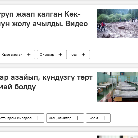
үрүп жаап калган Көк-
ун жолу ачылды. Видео
Кыргызстан
Окуялар
сел
тазалоо
ар азайып, күндүзгү төрт
май болду
стандагы кырдаал
Жаңылыктар
Коом
Бишкек мэриясы
стационар
жабуу