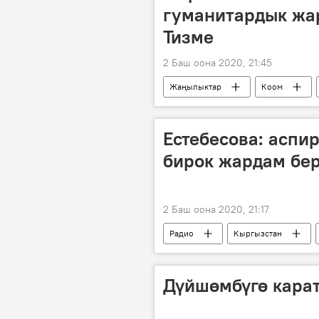
гуманитардык жа
Тизме
2 Баш оона 2020, 21:45
Жаңылыктар
Коом
Медициналык жабдуу
Коро
Естебесова: аспи
бирок жардам бе
2 Баш оона 2020, 21:17
Радио
Кыргызстан
пневмония
аспирин
Дүйшөмбүгө кара