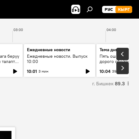
РУС
КЫРГ
03:00
04:00
Ежедневные новости
Тема дня
ага берүү
Ежедневные новости. Выпуск
Пять ошибок котор
 талаптар
10:00
дорого обойтись п
жилья
10:01
10:04
3 мин
39 мин
г. Бишкек
89.3