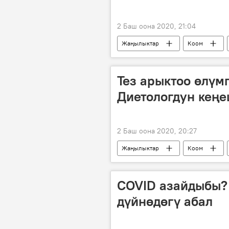
2 Баш оона 2020, 21:04
Жаңылыктар
Коом
Тез арыктоо өлүм
Диетологдун кең
2 Баш оона 2020, 20:27
Жаңылыктар
Коом
кеңеш
COVID азайдыбы?
дүйнөдөгү абал