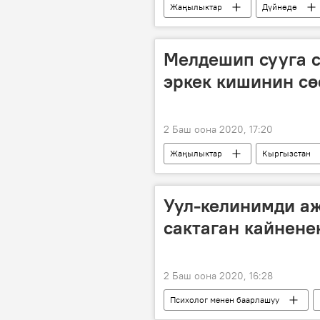
Жаңылыктар
Дүйнөдө
Мелдешип сууга с
эркек кишинин сө
2 Баш оона 2020, 17:20
Жаңылыктар
Кыргызстан
өлүм
сөөк
суу
Уул-келинимди а
сактаган кайнене
2 Баш оона 2020, 16:28
Психолог менен баарлашуу