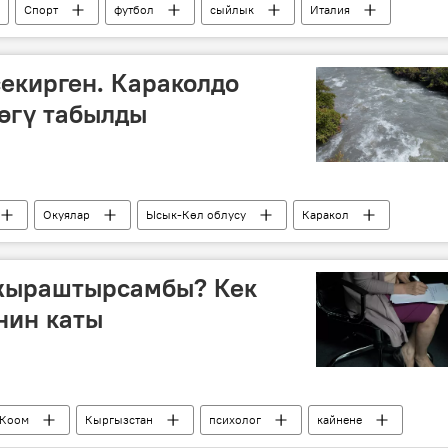
Спорт
футбол
сыйлык
Италия
екирген. Караколдо
өгү табылды
Окуялар
Ысык-Көл облусу
Каракол
ичимдик
жыраштырсамбы? Кек
нин каты
Коом
Кыргызстан
психолог
кайнене