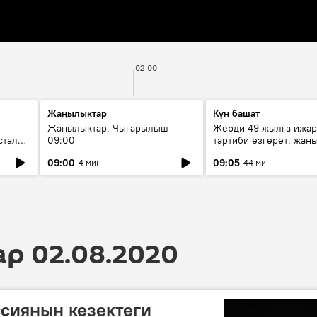
02:00
Жаңылыктар
Күн башат
F
Жаңылыктар. Чыгарылыш
Жерди 49 жылга ижар
стала
09:00
тартиби өзгөрөт: жаңы
эмнени көздөйт?
09:00
09:05
4 мин
44 мин
 02.08.2020
сиянын кезектеги