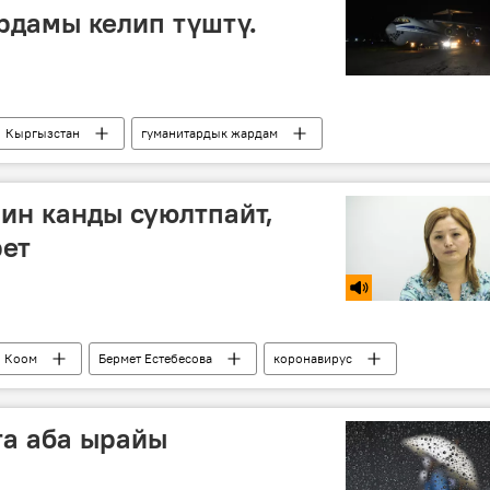
рдамы келип түштү.
Кыргызстан
гуманитардык жардам
навируска байланыштуу Кыргызстандагы кырдаал
Россия
рин канды суюлтпайт,
рет
Коом
Бермет Естебесова
коронавирус
та аба ырайы