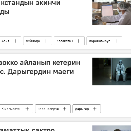
акстандын экинчи
ады
Азия
Дүйнөдө
Казакстан
коронавирус
 коронавирус
зокко айланып кетерин
ес. Дарыгердин маеги
Кыргызстан
коронавирус
дарыгер
авируска байланыштуу Кыргызстандагы кырдаал
аматтык сактоо