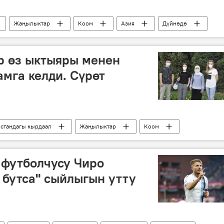
Жаңылыктар
Коом
Азия
Дүйнөдө
Борбор Азия
р өз ыктыяры менен
мга келди. Сүрөт
стандагы кырдаал
Жаңылыктар
Коом
сык-Көл облусу
дарыгерлер
жардам
 футболчусу Чиро
бутса" сыйлыгын утту