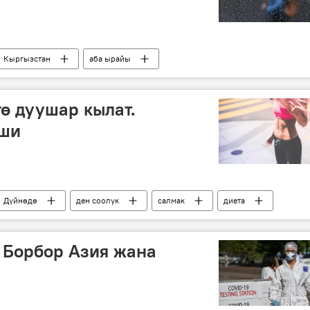
Кыргызстан
аба ырайы
гө дуушар кылат.
еши
Дүйнөдө
ден соолук
салмак
диета
 Борбор Азия жана