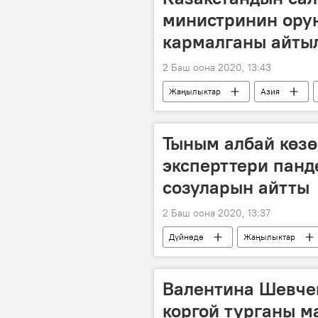
министринин ору
кармалганы айты
2 Баш оона 2020, 13:43
Жаңылыктар
Азия
тергөө
уурдоо
Тыным албай көзө
эксперттери панд
созуларын айтты
2 Баш оона 2020, 13:37
Дүйнөдө
Жаңылыктар
Дүйнөлүк саламаттыкты сактоо уюму
Дүйнөгө жайылган коронавирус
Валентина Шевче
коргой турганы м