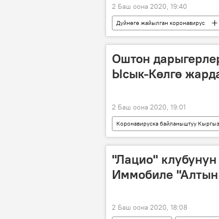
2 Баш оона 2020, 19:40
Дүйнөгө жайылган коронавирус
коронавирус
абал
Оштон дарыгерле
Ысык-Көлгө жарда
2 Баш оона 2020, 19:01
Коронавируска байланыштуу Кыргыз
Кыргызстан
Ош
Ы
"Лацио" клубунун
Иммобиле "Алтын 
2 Баш оона 2020, 18:08