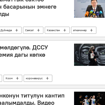
н басарынын эмнеге
лды
Дүйнөдө
Саясат
Казакстан
аткаминер
мөлдөгүлө. ДССУ
емия дагы көпкө
Коом
коронавирус
пандемия
убакыт
эксперт
нконун титулун кантип
аалымдалды. Видео