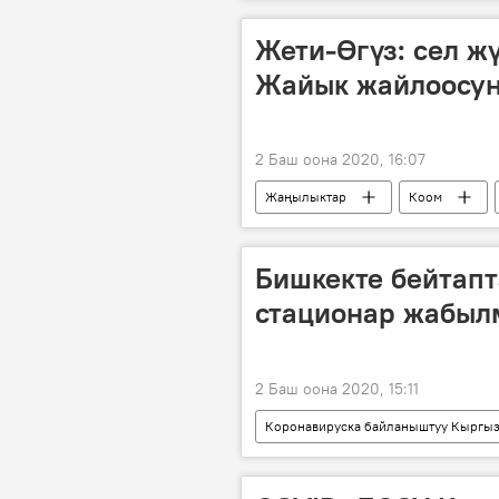
келин
небере
уул
Жети-Өгүз: сел ж
Жайык жайлоосун
2 Баш оона 2020, 16:07
Жаңылыктар
Коом
Жети-Өгүз району
жайлоо
Бишкекте бейтапт
стационар жабыл
2 Баш оона 2020, 15:11
Коронавируска байланыштуу Кыргыз
Кыргызстан
Бишкек
бейтап