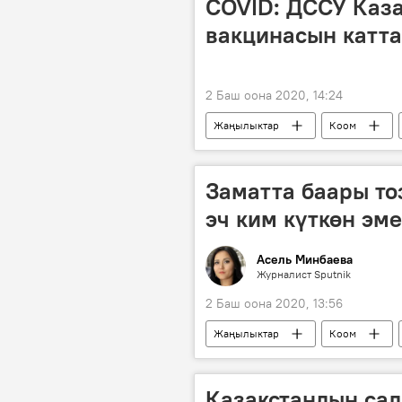
COVID: ДССУ Каз
вакцинасын катт
2 Баш оона 2020, 14:24
Жаңылыктар
Коом
вакцина
Дүйнөгө жайылган
Заматта баары то
эч ким күткөн эм
Асель Минбаева
Журналист Sputnik
2 Баш оона 2020, 13:56
Жаңылыктар
Коом
маек
айыгуу
Корон
Казакстандын сал