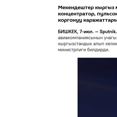
Мекендештер кыргыз 
концентратор, пульсо
коргонуу каражаттар
БИШКЕК, 7-июл. — Sputnik.
авиакомпаниясынын учагы 
кыргызстандык алып келин
министрлиги билдирди.