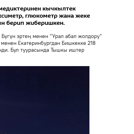
медиктеринен кычкылтек
ксиметр, глюкометр жана жеке
ын берип жиберишкен.
Бүгүн эртең менен “Урал абал жолдору”
менен Екатеринбургдан Бишкекке 218
ди. Бул туурасында Тышкы иштер