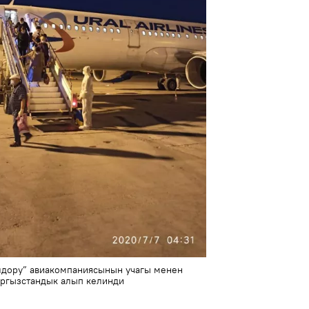
олдору” авиакомпаниясынын учагы менен
ыргызстандык алып келинди