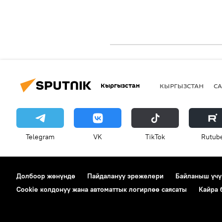
Кыргызстан
КЫРГЫЗСТАН
СА
Telegram
VK
ТikТоk
Rutub
Долбоор жөнүндө
Пайдалануу эрежелери
Байланыш үчү
Cookie колдонуу жана автоматтык логирлөө саясаты
Кайра