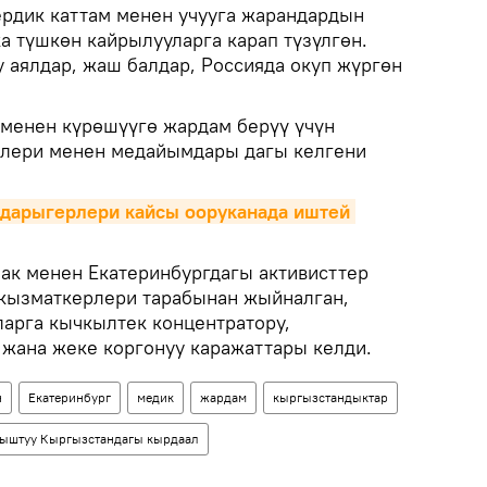
рдик каттам менен учууга жарандардын
а түшкөн кайрылууларга карап түзүлгөн.
 аялдар, жаш балдар, Россияда окуп жүргөн
менен күрөшүүгө жардам берүү үчүн
лери менен медайымдары дагы келгени
дарыгерлери кайсы ооруканада иштей 
ак менен Екатеринбургдагы активисттер
 кызматкерлери тарабынан жыйналган,
арга кычкылтек концентратору,
 жана жеке коргонуу каражаттары келди.
н
Екатеринбург
медик
жардам
кыргызстандыктар
ныштуу Кыргызстандагы кырдаал