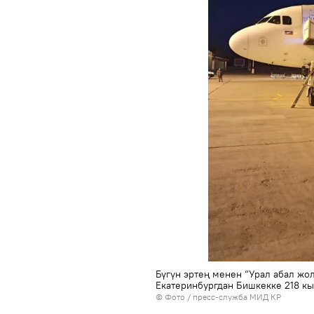
Бүгүн эртең менен “Урал абал ж
Екатеринбургдан Бишкекке 218 к
© Фото / пресс-служба МИД КР