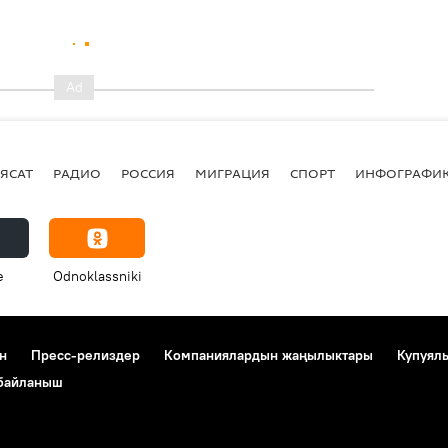
ЯСАТ
РАДИО
РОССИЯ
МИГРАЦИЯ
СПОРТ
ИНФОГРАФИ
e
Odnoklassniki
н
Пресс-релиздер
Компаниялардын жаңылыктары
Купуял
 байланыш