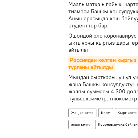
Маалыматка ылайык, чарте
тизмеси Башкы консулдукк
Анын арасында кош бойлуу
студенттер бар.
Ошондой эле коронавирус 
ыктыярчы кыргыз дарыгер
айтылат.
Россиядан келген кыргыз 
турганы айтылды
Мындан сырткары, ушул уч
жана Башкы консулдуктун
жалпы суммасы 4 300 долл
пульсоксиметр, глюкометр
Жаңылыктар
Коом
Кыргызста
алып келүү
Коронавируска байла