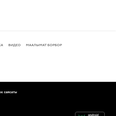
КА
ВИДЕО
МААЛЫМАТ БОРБОР
ык саясаты