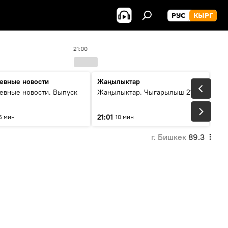
РУС
КЫРГ
21:00
евные новости
Жаңылыктар
евные новости. Выпуск
Жаңылыктар. Чыгарылыш 21:00
21:01
5 мин
10 мин
г. Бишкек
89.3