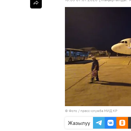
© Фото / пресс-служба МИД КР
Жазылуу