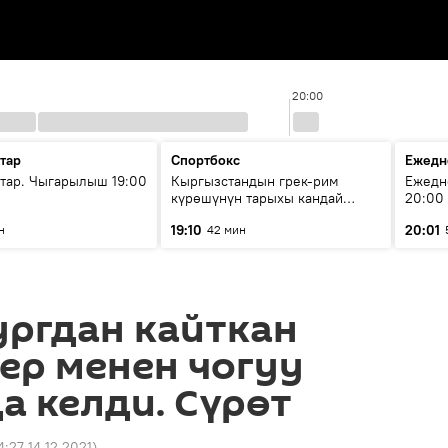
20:00
тар
Спортбокс
Ежедн
ар. Чыгарылыш 19:00
Кыргызстандын грек-рим
Ежедн
күрөшүнүн тарыхы кандай
20:00
башталган?
19:10
20:01
н
42 мин
ургдан кайткан
ер менен чогуу
а келди. Сүрөт
4:27 14.12.2021
)