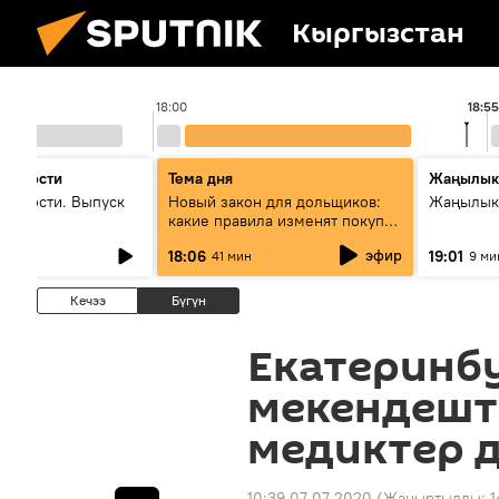
Кыргызстан
18:00
18:55
 новости
Тема дня
Жаңылык
новости. Выпуск
Новый закон для дольщиков:
Жаңылыкт
какие правила изменят покупку
квартир
эфир
18:06
19:01
41 мин
9 ми
Кечээ
Бүгүн
Екатеринб
мекендешт
медиктер д
10:39 07.07.2020
(Жаңыртылды:
1