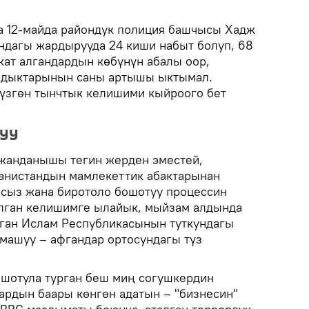
а 12-майда райондук полиция башчысы Хадж
дагы жардырууда 24 киши набыт болуп, 68
кат алгандардын көбүнүн абалы оор,
ндыктарынын саны артышы ыктымал.
үзгөн тынчтык келишими кыйроого бет
туу
 жанданышы тегин жерден эместей,
анистандын мамлекеттик абактарынан
асыз жана биротоло бошотуу процессин
юлган келишимге ылайык, мыйзам алдында
ган Ислам Республикасынын туткундагы
машуу – афгандар ортосундагы түз
ошотула турган беш миң согушкердин
ардын баары көнгөн адатын – "бизнесин"