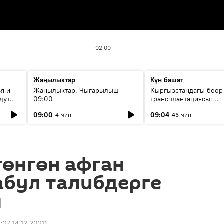
02:00
Жаңылыктар
Күн башат
я и
Жаңылыктар. Чыгарылыш
Кыргызстандагы боор
дут
09:00
трансплантациясы:
жетишкендиктер жана
09:00
09:04
4 мин
46 мин
келечеги
гөнгөн афган
абул талибдерге
ы
4:27 14.12.2021
)