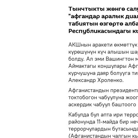
Тынчтыкты жөнгө сал
"афгандар аралык диа
табиятын өзгөртө алб
Республикасындагы к
АКШнын аракети өкмөттүк 
күрөшүнүн күч алышын шар
болду. Ал эми Вашингтон 
Аймактагы коңшулары Афг
курчушуна даяр болууга т
Александр Хроленко.
Афганистандын президенти
токтобогон чабуулуна жоо
аскердик чабуул баштоого 
Кабулда бул апта ири терр
районунда 11-майда бир не
террорчулардын бутасында
(Афганистандын чалгын кы