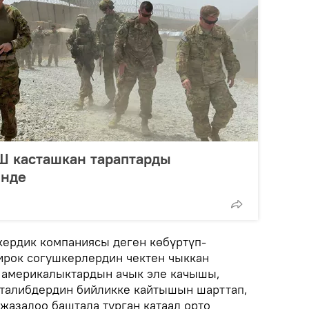
Ш касташкан тараптарды
инде
скердик компаниясы деген көбүртүп-
ирок согушкерлердин чектен чыккан
 америкалыктардын ачык эле качышы,
 талибдердин бийликке кайтышын шарттап,
жазалоо баштала турган катаал орто