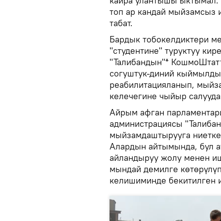
кайра улантышы ыктымал. 
топ ар кандай мыйзамсыз 
табат.
Бардык тобокелдиктери ме
"студентине" туруктуу кир
"Талибандын"* КошмоШтатт
согуштук-диний кыймылды
реабилитацияланып, мыйз
келечегине чыйыр салууда
Айрым афган парламентар
администрациясы "Талиба
мыйзамдаштырууга ниеткер
Алардын айтымында, бул а
айландыруу жолу менен и
мындай демилге көтөрүлүп
келишиминде бекитилген 