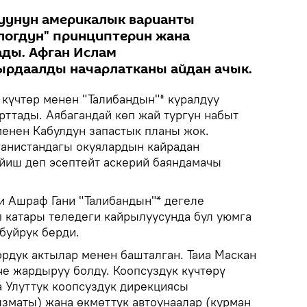
уунун америкалык варианты
логдун" принциптерин жана
ады. Афган Ислам
ырдаалды начарлатканы айдан ачык.
күчтөр менен "Талибандын"* куралдуу
ттады. Аябагандай көп жай тургун набыт
менен Кабулдун запастык планы жок.
анистандагы окуялардын кайрадан
ийиш деп эсептейт аскерий баяндамачы
 Ашраф Гани "Талибандын"* дегеле
п катары теледеги кайрылуусунда бул уюмга
буйрук берди.
ордук актылар менен башталган. Таиа Маскан
че жардыруу болду. Коопсуздук күчтөрү
 Улуттук коопсуздук дирекциясы
зматы) жана өкмөттүк автоунаалар (курман