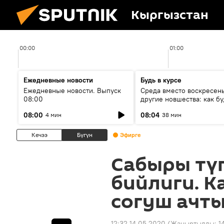
Кыргызстан
00:00
01:00
Ежедневные новости
Будь в курсе
Ежедневные новости. Выпуск
Среда вместо воскресень
08:00
другие новшества: как бу
проходить выборы в КР?
08:00
08:04
4 мин
38 мин
Кечээ
Бүгүн
Эфирге
Сабыры тү
бийлиги. К
согуш ачт
12:32 14.05.2020
(Жаңыртылды:
1