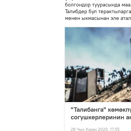
болгондор туурасында маа
Талибдер бул терактыларг
менен ыкмасынан эле атал
"Талибанга" көмөкп
согушкерлеринин ак
28 Чын Куран 2020, 17:55