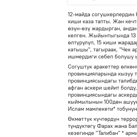
12-майда согушкерлердин 
киши каза тапты. Жан кеч
өзүн-өзү жардырган, анда
келген. Жыйынтыгында 13 
өлтүрүлүп, 15 киши жарада
катышы", тагыраак, "Чек 
ишмердиги себеп болушу 
Согуштук аракеттер өлкөн
провинцияларында кызуу т
провинциясындагы талибд
афган аскери шейит болду,
провинциясындагы аскерди
кыймылынын 100дөн ашуун
Ислам мамлекети* тобунун
Өкмөттүк күчтөрдүн терро
түндүктөгү Фарах жана Ба
кезегинде "Талибан" * арм