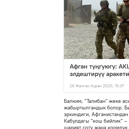
Афган туңгуюгу: АК
элдештирүү аракет
26 Жалган Куран 2020, 15:37
Балким, "Талибан" жеке а
жабыртылгандык болор. Б
эркиндиги, Афганистандан
Кабулдагы "кош бийлик" –
шарият соту жана коомдук 