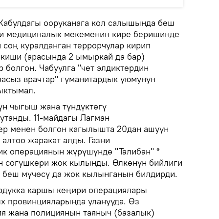
Кабулдагы ооруканага кол салышында беш
ти медициналык мекеменин кире беришинде
н соң куралданган террорчулар кирип
киши (арасында 2 ымыркай да бар)
р болгон. Чабуулга "чет элдиктердин
арасыз врачтар" гуманитардык уюмунун
ыктымал.
үн чыгыш жана түндүктөгү
утанды. 11-майдагы Лагман
ер менен болгон кагылышта 20дан ашуун
 алтоо жаракат алды. Газни
к операциянын жүрүшүндө "Талибан" *
 согушкери жок кылынды. Өлкөнүн бийлиги
 беш мүчөсү да жок кылынганын билдирди.
рдукка каршы кеңири операциялары
лх провинцияларында уланууда. Өз
ия жана полициянын таяныч (базалык)