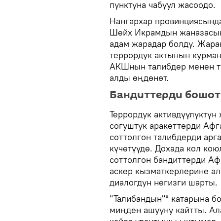
пунктуна чабуул жасоодо.
Нангархар провинциясынд
Шейх Икрамдын жаназасын
адам жарадар болду. Жара
террордук актынын курма
АКШнын талибдер менен т
алды өңдөнөт.
Бандиттерди бошо
Террордук активдүүлүктүн
согуштук аракеттерди Афг
соттолгон талибдерди арг
күчөтүүдө. Дохада кол ко
соттолгон бандиттерди Аф
аскер кызматкерлерине ал
диалогдун негизги шарты.
"Талибандын"* катарына б
миңден ашууну кайтты. Ал