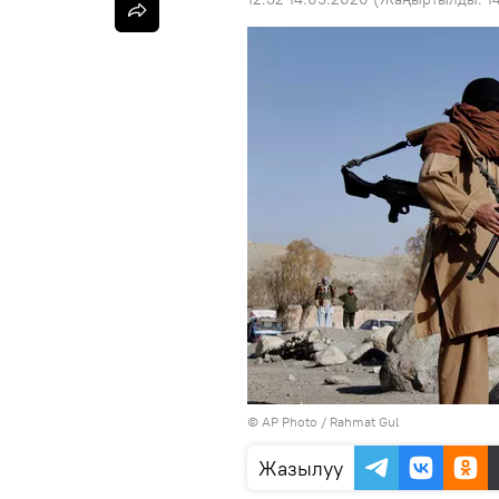
©
AP Photo
/ Rahmat Gul
Жазылуу