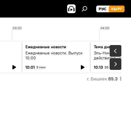
РУС
КЫРГ
03:00
04:00
Ежедневные новости
Тема дня
Ежедневные новости. Выпуск
Эль-Ниньо, жара и 
10:00
действительно вли
 өнүгүү
погоду в Кыргызст
10:01
10:13
3 мин
38 мин
г. Бишкек
89.3