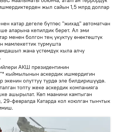
ВВС маалыматы боюнча, аталган террордук
ишмердиктерден жыл сайын 1,5 млрд доллар
нен катар дегеле бүтпөс "жихад" автоматчан
еше аларына кепилдик берет. Ал эми
ар менен болгон тең укуктуу өнөктөштүк
н мамлекеттик турмушта
амдашып жана үстөмдүк кыла алчу
.
ийлери АКШ президентинин
н"* кыймылынын аскердик ишмердигин
 экенин олуттуу түрдө эле билдиришүүдө.
талган топту жеке аскердик компанияга
шке ашырылат. Көп маанини камтыган
, 29-февралда Катарда кол коюлган тынчтык
имиш.