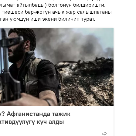
лымат айтылбады) болгонун билдиришти.
а тиешеси бар-жогун ачык жар салышпаганы
ган уюмдун иши экени билинип турат.
ү? Афганистанда тажик
тивдүүлүгү күч алды