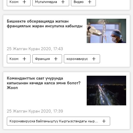
Коом
Мультимедиа
Видео
Дүйнөгө жайылган коронавирус
коронавирус
Европа
адистер
Бишкекте обсервацияда жаткан
франциялык жаран инсультка кабылды
дарыгер
акция
Дүйнөдө
Россия
25 Жалган Куран 2020, 17:43
Коом
Франция
коронавирус
инсульт
Коронавируска байланыштуу Кыргызстандагы кырдаал
Коменданттык саат учурунда
капысынан көчөдө калса эмне болот?
Кыргызстандагы коронавирус жуктуруп алгандар
Жооп
Жаңылыктар
Кыргызстан
25 Жалган Куран 2020, 17:39
Коронавируска байланыштуу Кыргызстандагы кырдаал
Жаңылыктар
Коом
Кыргызстан