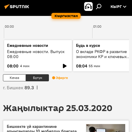
КЫРГ
Кыргызстан
00:00
01:00
Ежедневные новости
Будь в курсе
Ежедневные новости. Выпуск
О вкладе РКФР в развитие
08:00
экономики КР и ключевых
секторах до 2030 года
08:00
08:04
4 мин
55 мин
Кечээ
Бүгүн
Эфирге
г. Бишкек
89.3
Жаңылыктар 25.03.2020
Бишкекте үй карантинине
алынгандарды 10 мобилдүү бригада