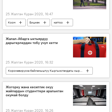
Жаңылыктар
Кыргызстан
25 Жалган Куран 2020, 16:47
Коом
Бишкек
каттоо
коронавирус
абал
Кыргызстандагы коронавирус жуктуруп алгандар
Жалал-Абадга ыктыярдуу
дарыгерлердин тобу учуп кетти
Коронавируска байланыштуу Кыргызстандагы кырдаал
Жаңылыктар
Кыргызстан
25 Жалган Куран 2020, 16:32
Коронавируска байланыштуу Кыргызстандагы кырдаал
Жаңылыктар
Коом
Кыргызстан
Жалал-Абад облусу
коронавирус
Жогорку жана кесиптик окуу
жайлардын студенттери аралыктан
дарыгер
ыктыярчылар
окумай болду
25 Жалган Куран 2020, 16:26