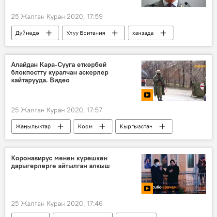
25 Жалган Куран 2020, 17:59
Дүйнөдө
Улуу Британия
ханзада
коронавирус
Жаңылыктар
Коом
Дүйнөгө жайылган коронавирус
Алайдан Кара-Сууга өткөрбөй
блокпостту куралчан аскерлер
кайтарууда. Видео
25 Жалган Куран 2020, 17:57
Жаңылыктар
Коом
Кыргызстан
Видео
Мультимедиа
Коронавируска байланыштуу Кыргызстандагы кырдаал
Коронавирус менен күрөшкөн
дарыгерлерге айтылган алкыш
25 Жалган Куран 2020, 17:46