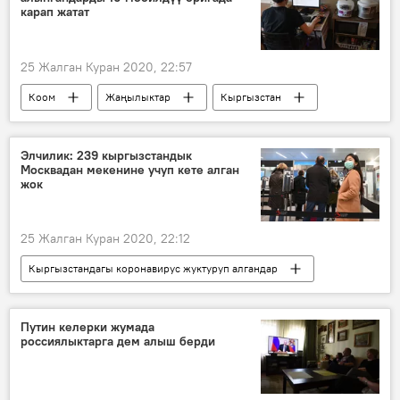
карап жатат
25 Жалган Куран 2020, 22:57
Коом
Жаңылыктар
Кыргызстан
Кыргызстандагы коронавирус жуктуруп алгандар
Коронавируска байланыштуу Кыргызстандагы кырдаал
Элчилик: 239 кыргызстандык
Москвадан мекенине учуп кете алган
Бишкек
бригада
коронавирус
жок
25 Жалган Куран 2020, 22:12
Кыргызстандагы коронавирус жуктуруп алгандар
Коронавируска байланыштуу Кыргызстандагы кырдаал
Жаңылыктар
Коом
Кыргызстан
Путин келерки жумада
россиялыктарга дем алыш берди
аэропорт
каттам
элчилик
Россия