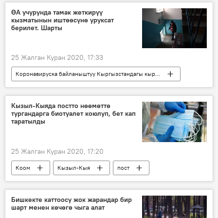
коменданттык саат
эреже
жаран
ӨА учурунда тамак жеткирүү
кызматынын иштөөсүнө уруксат
берилет. Шарты
25 Жалган Куран 2020, 17:33
Коронавируска байланыштуу Кыргызстандагы кырдаал
Жаңылыктар
Коом
Кыргызстан
Бишкек
коменданттык саат
Кызыл-Кыяда постто нөөмөттө
тургандарга биотуалет коюлуп, бет кап
тамак-аш
таратылды
25 Жалган Куран 2020, 17:20
Коом
Кызыл-Кыя
пост
дарыгер
милиция
Жалал-Абад
Коронавируска байланыштуу Кыргызстандагы кырдаал
Бишкекте каттоосу жок жарандар бир
шарт менен көчөгө чыга алат
Кыргызстандагы коронавирус жуктуруп алгандар