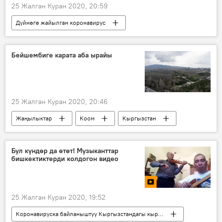
25 Жалган Куран 2020, 20:59
Дүйнөгө жайылган коронавирус
Жаңылыктар
Дүйнөдө
Коом
Владимир Путин
президент
Бейшембиге карата аба ырайы
коронавирус
дем алыш
Россия
25 Жалган Куран 2020, 20:46
Жаңылыктар
Коом
Кыргызстан
март
аба ырайы
Бул күндөр да өтөт! Музыканттар
бишкектиктерди колдогон видео
25 Жалган Куран 2020, 19:52
Коронавируска байланыштуу Кыргызстандагы кырдаал