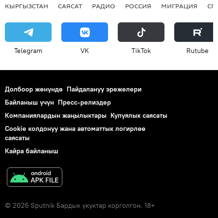
КЫРГЫЗСТАН
САЯСАТ
РАДИО
РОССИЯ
МИГРАЦИЯ
СП
Telegram
VK
ТikТоk
Rutube
Долбоор жөнүндө
Пайдалануу эрежелери
Байланыш үчүн
Пресс-релиздер
Компаниялардын жаңылыктары
Купуялык саясаты
Cookie колдонуу жана автоматтык логирлөө
саясаты
Кайра байланыш
© 2026 Sputnik Бардык укуктар корголгон. 18+