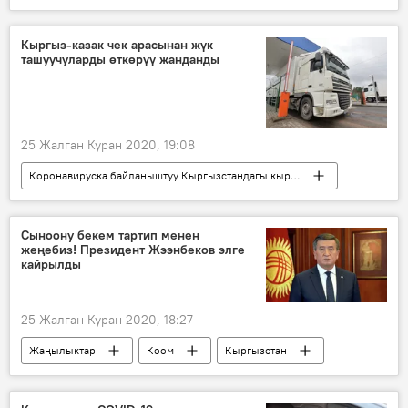
Кыргызстандагы коронавирус жуктуруп алгандар
Жаңылыктар
Коом
Кыргызстан
Кыргыз-казак чек арасынан жүк
ташуучуларды өткөрүү жанданды
Видео
Мультимедиа
Маданият
Бишкек
музыка
коронавирус
25 Жалган Куран 2020, 19:08
Коронавируска байланыштуу Кыргызстандагы кырдаал
Жаңылыктар
Коом
Кыргызстан
Экономика
Дүйнөдө
Азия
Сыноону бекем тартип менен
жеңебиз! Президент Жээнбеков элге
Казакстан
өкмөт
жүк ташуучулар
кайрылды
унаа
25 Жалган Куран 2020, 18:27
Жаңылыктар
Коом
Кыргызстан
Коронавируска байланыштуу Кыргызстандагы кырдаал
Кыргызстандагы коронавирус жуктуруп алгандар