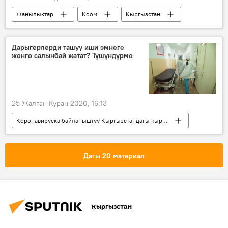
Жаңылыктар
Коом
Кыргызстан
Коронавируска байланыштуу Кыргызстандагы кырдаал
Кыргызстандагы коронавирус жуктуруп алгандар
Дарыгерлерди ташуу иши эмнеге
жөнгө салынбай жатат? Түшүндүрмө
Билим берүү жана илим министрлиги
окуу жай
коронавирус
ЖОЖ
25 Жалган Куран 2020, 16:13
Коронавируска байланыштуу Кыргызстандагы кырдаал
Жаңылыктар
Коом
Кыргызстан
коронавирус
дарыгерлер
Дагы 20 материал
транспорт
Кыргызстан