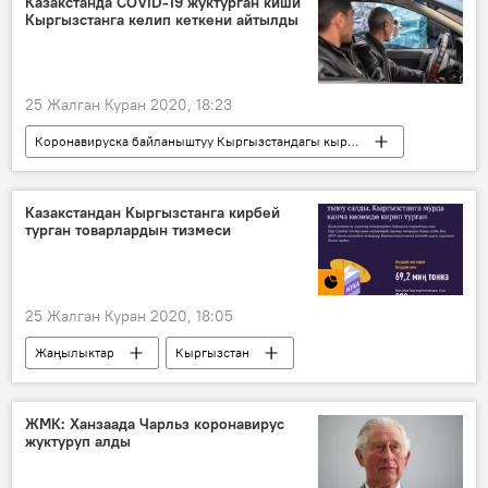
Казакстанда COVID-19 жуктурган киши
Кыргызстанга келип кеткени айтылды
Сооронбай Жээнбеков
коронавирус
кайрылуу
25 Жалган Куран 2020, 18:23
Коронавируска байланыштуу Кыргызстандагы кырдаал
Кыргызстандагы коронавирус жуктуруп алгандар
Жаңылыктар
Окуялар
Казакстандан Кыргызстанга кирбей
турган товарлардын тизмеси
Кыргызстан
Азия
Дүйнөдө
Казакстан
Жамбыл
коронавирус
25 Жалган Куран 2020, 18:05
Жаңылыктар
Кыргызстан
Экономика
Казакстан
товар
азык-түлүк
экспорт
импорт
ЖМК: Ханзаада Чарльз коронавирус
жуктуруп алды