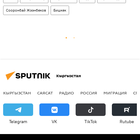
Сооронбай Жээнбеков
Бишкек
Кыргызстан
КЫРГЫЗСТАН
САЯСАТ
РАДИО
РОССИЯ
МИГРАЦИЯ
СП
Telegram
VK
ТikТоk
Rutube