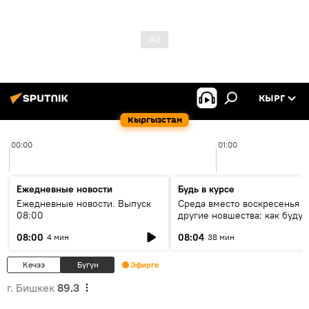
КЫРГ
Кыргызстан
00:00
01:00
Ежедневные новости
Будь в курсе
Ежедневные новости. Выпуск
Среда вместо воскресенья и
08:00
другие новшества: как будут
проходить выборы в КР?
08:00
08:04
4 мин
38 мин
Кечээ
Бүгүн
Эфирге
г. Бишкек
89.3