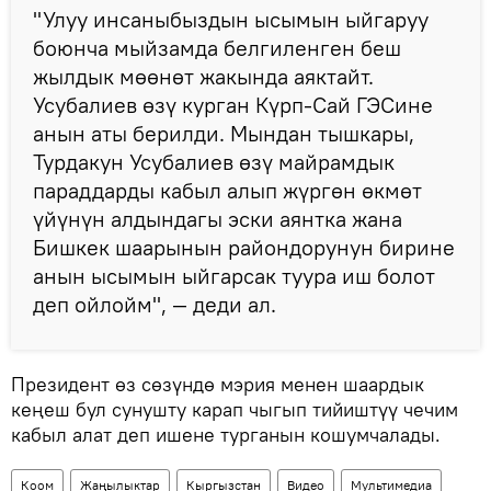
"Улуу инсаныбыздын ысымын ыйгаруу
боюнча мыйзамда белгиленген беш
жылдык мөөнөт жакында аяктайт.
Усубалиев өзү курган Күрп-Сай ГЭСине
анын аты берилди. Мындан тышкары,
Турдакун Усубалиев өзү майрамдык
параддарды кабыл алып жүргөн өкмөт
үйүнүн алдындагы эски аянтка жана
Бишкек шаарынын райондорунун бирине
анын ысымын ыйгарсак туура иш болот
деп ойлойм", — деди ал.
Президент өз сөзүндө мэрия менен шаардык
кеңеш бул сунушту карап чыгып тийиштүү чечим
кабыл алат деп ишене турганын кошумчалады.
Коом
Жаңылыктар
Кыргызстан
Видео
Мультимедиа