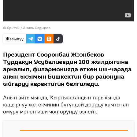
©
Sputnik / Эмиль Садыров
Жазылуу
Президент Сооронбай Жээнбеков
Турдакун Усубалиевдин 100 жылдыгына
арналып, филармонияда өткөн иш-чарада
анын ысымын Бишкектин бир районуна
ыйгаруу керектигин белгиледи.
Анын айтымында, Кыргызстандын тарыхында
кадырлуу жетекчинин бүтүндөй доорду камтыган
өмүрү менен иши чоң орунду ээлейт.