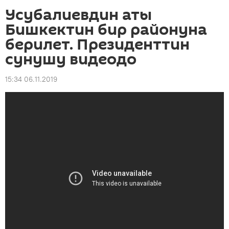
Усубалиевдин аты
Бишкектин бир районуна
берилет. Президенттин
сунушу видеодо
15:34 06.11.2019