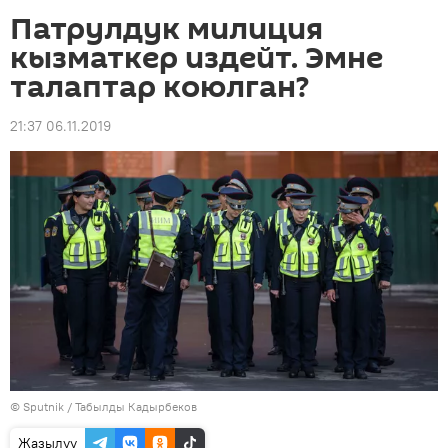
Патрулдук милиция
кызматкер издейт. Эмне
талаптар коюлган?
21:37 06.11.2019
©
Sputnik / Табылды Кадырбеков
Жазылуу