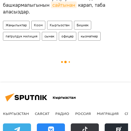
башкармалыгынын
сайтынан
карап, таба
аласыздар.
Жаңылыктар
Коом
Кыргызстан
Бишкек
патрулдук милиция
сынак
офицер
кызматкер
Кыргызстан
КЫРГЫЗСТАН
САЯСАТ
РАДИО
РОССИЯ
МИГРАЦИЯ
СП