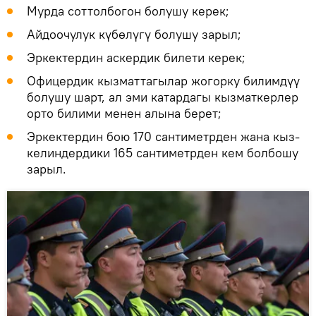
Мурда соттолбогон болушу керек;
Айдоочулук күбөлүгү болушу зарыл;
Эркектердин аскердик билети керек;
Офицердик кызматтагылар жогорку билимдүү
болушу шарт, ал эми катардагы кызматкерлер
орто билими менен алына берет;
Эркектердин бою 170 сантиметрден жана кыз-
келиндердики 165 сантиметрден кем болбошу
зарыл.