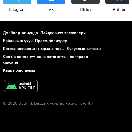
Telegram
VK
ТikТоk
Rutube
Долбоор жөнүндө
Пайдалануу эрежелери
Байланыш үчүн
Пресс-релиздер
Компаниялардын жаңылыктары
Купуялык саясаты
Cookie колдонуу жана автоматтык логирлөө
саясаты
Кайра байланыш
© 2026 Sputnik Бардык укуктар корголгон. 18+