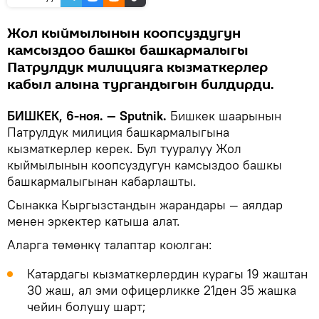
Жол кыймылынын коопсуздугун
камсыздоо башкы башкармалыгы
Патрулдук милицияга кызматкерлер
кабыл алына тургандыгын билдирди.
БИШКЕК, 6-ноя. — Sputnik.
Бишкек шаарынын
Патрулдук милиция башкармалыгына
кызматкерлер керек. Бул тууралуу Жол
кыймылынын коопсуздугун камсыздоо башкы
башкармалыгынан кабарлашты.
Сынакка Кыргызстандын жарандары — аялдар
менен эркектер катыша алат.
Аларга төмөнкү талаптар коюлган:
Катардагы кызматкерлердин курагы 19 жаштан
30 жаш, ал эми офицерликке 21ден 35 жашка
чейин болушу шарт;