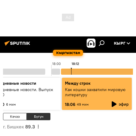
КЫРГ
Кыргызстан
18:00
18:12
едневные новости
Между строк
едневные новости. Выпуск
Как кошки захватили мировую
:00
литературу
эфир
:00
18:06
6 мин
49 мин
Кечээ
Бүгүн
г. Бишкек
89.3