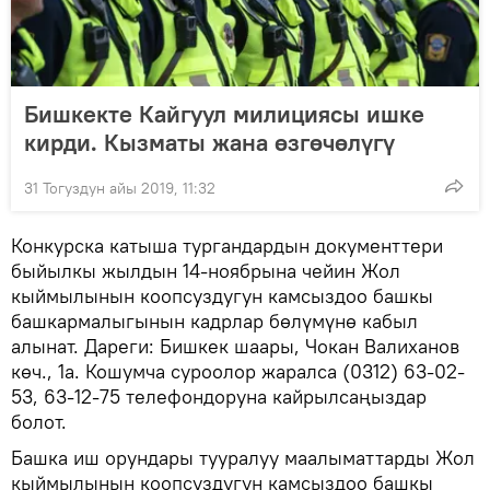
Бишкекте Кайгуул милициясы ишке
кирди. Кызматы жана өзгөчөлүгү
31 Тогуздун айы 2019, 11:32
Конкурска катыша тургандардын документтери
быйылкы жылдын 14-ноябрына чейин Жол
кыймылынын коопсуздугун камсыздоо башкы
башкармалыгынын кадрлар бөлүмүнө кабыл
алынат. Дареги: Бишкек шаары, Чокан Валиханов
көч., 1а. Кошумча суроолор жаралса (0312) 63-02-
53, 63-12-75 телефондоруна кайрылсаңыздар
болот.
Башка иш орундары тууралуу маалыматтарды Жол
кыймылынын коопсуздугун камсыздоо башкы