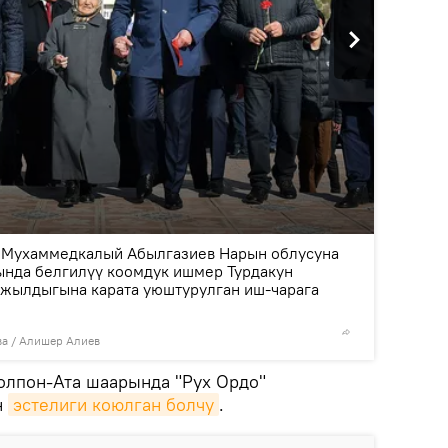
2
/6
 Мухаммедкалый Абылгазиев Нарын облусуна
ында белгилүү коомдук ишмер Турдакун
 жылдыгына карата уюштурулган иш-чарага
ва / Алишер Алиев
© Фото /
олпон-Ата шаарында "Рух Ордо"
н
эстелиги коюлган болчу
.