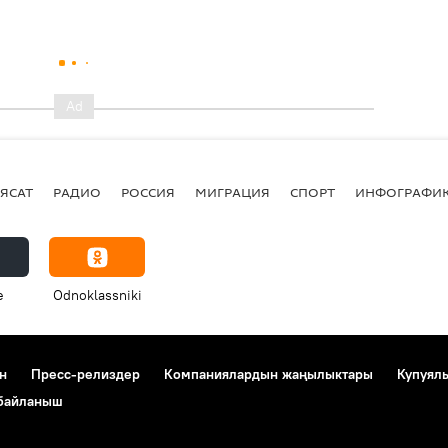
ЯСАТ
РАДИО
РОССИЯ
МИГРАЦИЯ
СПОРТ
ИНФОГРАФИ
e
Odnoklassniki
н
Пресс-релиздер
Компаниялардын жаңылыктары
Купуял
 байланыш