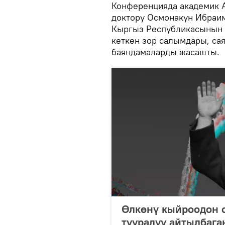
Конференцияда академик 
доктору Осмонакун Ибраим
Кыргыз Республикасынын 
кеткен зор салымдары, са
баяндамаларды жасашты.
Өлкөнү кыйроодон с
тууралуу айтылбага