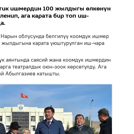
тик ишмердин 100 жылдыгы өлкөнүн
енип, ага карата бир топ иш-
а.
Нарын облусунда белгилүү коомдук ишмер
0 жылдыгына карата уюштурулган иш-чара
к аянтында саясий жана коомдук ишмердин
арга театралдык оюн-зоок көрсөтүлдү. Ага
ый Абылгазиев катышты.