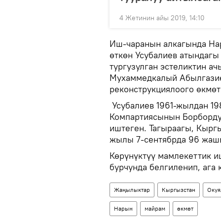
4 Жетинин айы 2019, 14:10
Иш-чаранын алкагында На
өткөн Усубалиев атындагы
тургузулган эстеликтин 
Мухаммедкалый Абылгазие
реконструкциялоого өкмөт
Усубалиев 1961-жылдан 1
Компартиясынын Борборду
иштеген. Тагыраагы, Кырг
жылы 7-сентябрда 96 жашы
Көрүнүктүү мамлекеттик 
бурчунда белгиленип, ага 
Жаңылыктар
Кыргызстан
Окуя
Нарын
майрам
өкмөт