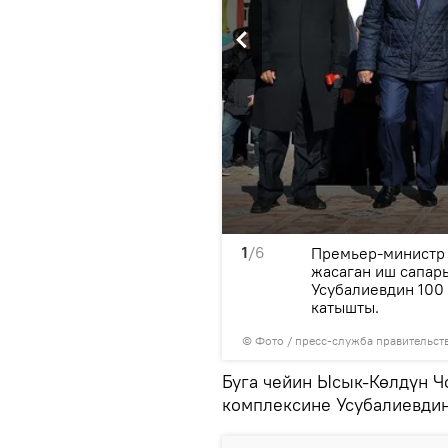
1
/6
убалиевдин 100 жылдыгына
Премьер-министр
жасаган иш сапар
Усубалиевдин 100
катышты.
© Фото / пресс-служба правительст
Буга чейин Ысык-Көлдүн Ч
комплексине Усубалиевди