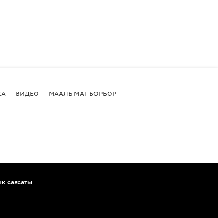
КА
ВИДЕО
МААЛЫМАТ БОРБОР
ык саясаты