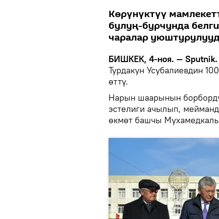
Көрүнүктүү мамлекет
булуң-бурчунда белгил
чаралар уюштурулууд
БИШКЕК, 4-ноя. — Sputnik.
Турдакун Усубалиевдин 10
өттү.
Нарын шаарынын борборду
эстелиги ачылып, мейманд
өкмөт башчы Мухамедкал