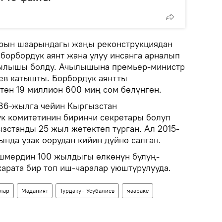
рын шаарындагы жаңы реконструкциядан
 борбордук аянт жана улуу инсанга арналып
ачылышы болду. Ачылышына премьер-министр
в катышты. Борбордук аянтты
төн 19 миллион 600 миң сом бөлүнгөн.
986-жылга чейин Кыргызстан
к комитетинин биринчи секретары болуп
ызстанды 25 жыл жетектеп турган. Ал 2015-
нда узак оорудан кийин дүйнө салган.
ишмердин 100 жылдыгы өлкөнүн булуң-
карата бир топ иш-чаралар уюштурулууда.
лар
Маданият
Турдакун Усубалиев
маараке