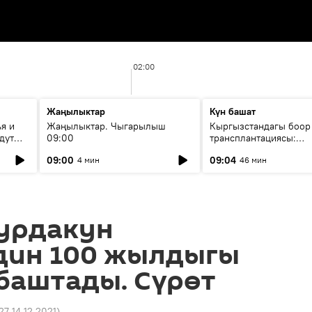
02:00
Жаңылыктар
Күн башат
я и
Жаңылыктар. Чыгарылыш
Кыргызстандагы боор
дут
09:00
трансплантациясы:
жетишкендиктер жана
09:00
09:04
4 мин
46 мин
келечеги
урдакун
дин 100 жылдыгы
баштады. Сүрөт
27 14.12.2021
)