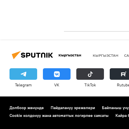
Кыргызстан
КЫРГЫЗСТАН
СА
Telegram
VK
ТikТоk
Rutub
Долбоор жөнүндө
Пайдалануу эрежелери
Байланыш үчү
Cookie колдонуу жана автоматтык логирлөө саясаты
Кайра