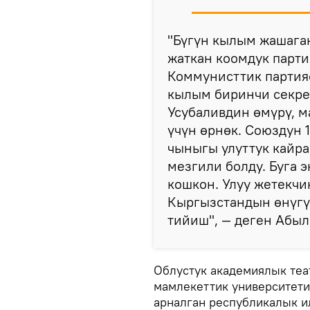
"Бүгүн кылым жашага
жаткан коомдук парт
Коммунисттик партия
кылым биринчи секре
Усубаливдин өмүрү, м
үчүн өрнөк. Союздун
чыныгы улуттук кайра
мезгили болду. Буга 
кошкон. Улуу жетекч
Кыргызстандын өнүгү
тийиш", — деген Абыл
Облустук академиялык те
мамлекеттик университет
арналган республикалык и