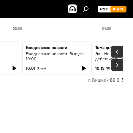
РУС
КЫРГ
03:00
04:00
Ежедневные новости
Тема дня
Ежедневные новости. Выпуск
Эль-Ниньо, жара и 
10:00
действительно вли
 өнүгүү
погоду в Кыргызст
10:01
10:13
3 мин
38 мин
г. Бишкек
89.3