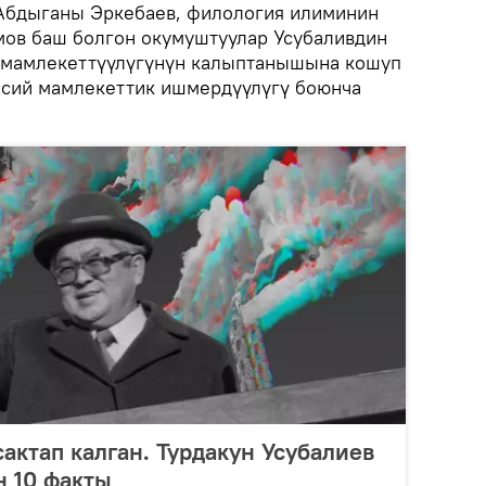
Абдыганы Эркебаев, филология илиминин
ов баш болгон окумуштуулар Усубаливдин
мамлекеттүүлүгүнүн калыптанышына кошуп
ясий мамлекеттик ишмердүүлүгү боюнча
актап калган. Турдакун Усубалиев
н 10 факты