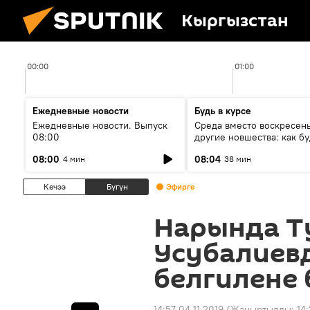
Кыргызстан
00:00
01:00
Ежедневные новости
Будь в курсе
Ежедневные новости. Выпуск
Среда вместо воскресень
08:00
другие новшества: как бу
проходить выборы в КР?
08:00
08:04
4 мин
38 мин
Кечээ
Бүгүн
Эфирге
Нарында Т
Усубалиев
белгилене 
14:57 04.11.2019
(Жаңыртылды:
14: