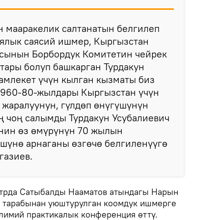
н мааракелик салтанатын белгилеп
иялык саясий ишмер, Кыргызстан
сынын Борбордук Комитетин чейрек
тары болуп башкарган Турдакун
амлекет үчүн кылган кызматы биз
 1960-80-жылдары Кыргызстан үчүн
 жаралуунун, гүлдөп өнүгүшүнүн
эң чоң салымды Турдакун Усубалиевич
инин өз өмүрүнүн 70 жылын
шүнө арнаганы өзгөчө белгиленүүгө
газиев.
атрда Сатыбалды Нааматов атындагы Нарын
и тарабынан уюштурулган коомдук ишмерге
лимий практикалык конференция өттү.