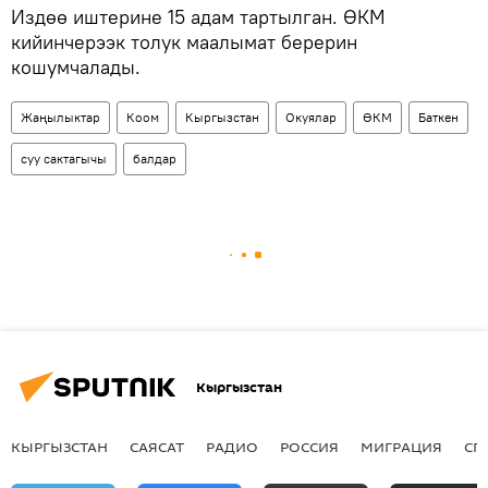
Издөө иштерине 15 адам тартылган. ӨКМ
кийинчерээк толук маалымат берерин
кошумчалады.
Жаңылыктар
Коом
Кыргызстан
Окуялар
ӨКМ
Баткен
суу сактагычы
балдар
Кыргызстан
КЫРГЫЗСТАН
САЯСАТ
РАДИО
РОССИЯ
МИГРАЦИЯ
СП