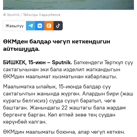
©
Sputnik / Табылды Кадырбеков
Жазылуу
ӨКМден балдар чөгүп кеткендигин
айтышууда.
БИШКЕК, 15-июн – Sputnik.
Баткендеги Төрткүл суу
сактагычынан эки бала изделип жаткандыгын
ӨКМдин маалымат кызматынан кабарлашты.
Маалыматка ылайык, 15-июнда балдар суу
сактагычтын жанында жүргөн. Алардын бири (жаш
курагы белгисиз) сууда сүзүп баратып, чөгө
баштаган. Жанындагы 22 жаштагы бала жардам
бергенге барган. Көп өтпөй экөө тең суудан
көрүнбөй калган.
ӨКМдин маалыматы боюнча, алар чөгүп кеткен.