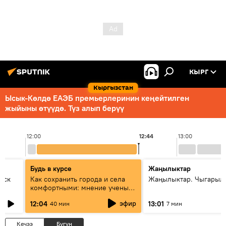
КЫРГ
Кыргызстан
Ысык-Көлдө ЕАЭБ премьерлеринин кеңейтилген
жыйыны өтүүдө. Түз алып берүү
12:00
12:44
13:00
Будь в курсе
Жаңылыктар
уск
Как сохранить города и села
Жаңылыктар. Чыгарыл
комфортными: мнение ученых
Евразии
эфир
12:04
13:01
40 мин
7 мин
Кечээ
Бүгүн