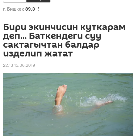
г. Бишкек
89.3
Бири экинчисин куткарам
деп... Баткендеги суу
сактагычтан балдар
изделип жатат
22:13 15.06.2019