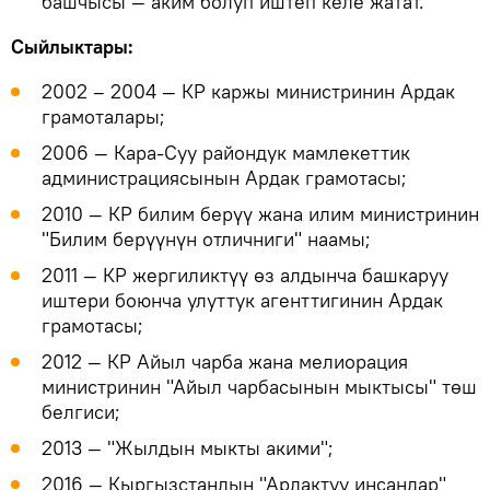
башчысы — аким болуп иштеп келе жатат.
Сыйлыктары:
2002 – 2004 — КР каржы министринин Ардак
грамоталары;
2006 — Кара-Суу райондук мамлекеттик
администрациясынын Ардак грамотасы;
2010 — КР билим берүү жана илим министринин
"Билим берүүнүн отличниги" наамы;
2011 — КР жергиликтүү өз алдынча башкаруу
иштери боюнча улуттук агенттигинин Ардак
грамотасы;
2012 — КР Айыл чарба жана мелиорация
министринин "Айыл чарбасынын мыктысы" төш
белгиси;
2013 — "Жылдын мыкты акими";
2016 — Кыргызстандын "Ардактуу инсандар"