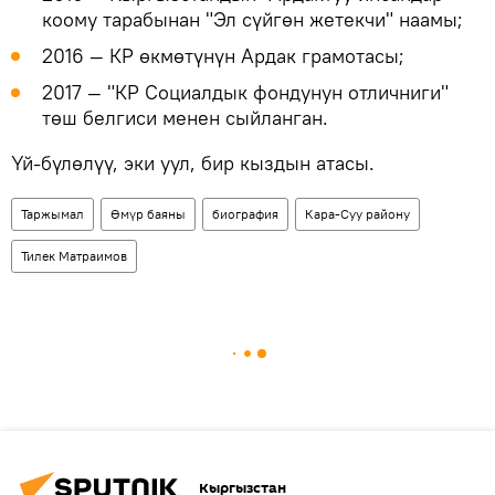
коому тарабынан "Эл сүйгөн жетекчи" наамы;
2016 — КР өкмөтүнүн Ардак грамотасы;
2017 — "КР Социалдык фондунун отличниги"
төш белгиси менен сыйланган.
Үй-бүлөлүү, эки уул, бир кыздын атасы.
Таржымал
Өмүр баяны
биография
Кара-Суу району
Тилек Матраимов
Кыргызстан