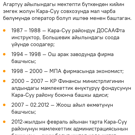
Агартуу айылындагы мектепти бүткөндөн кийин
эмгек жолун Кара-Суу совхозунда мал чарба
бөлүмүндө оператор болуп иштөө менен баштаган.
1987 – 1988 — Кара-Суу райондук ДОСААФта
инструктор, Большевик айылындагы соода
үйүндө соодагер;
1994 – 1998 — Ош арак заводунда фирма
башчысы;
1998 – 2000 — МПА фирмасында экономист;
2000 – 2007 — КР Финансы министрлигинин
алдындагы мамлекеттик өнүктүрүү фондусунун
Кара-Суу району боюнча башкы адиси;
2007 – 02.2012 — Жоош айыл өкмөтүнүн
башчысы;
2012-жылдын февраль айынан тарта Кара-Суу
районунун мамлекеттик администрациясынын