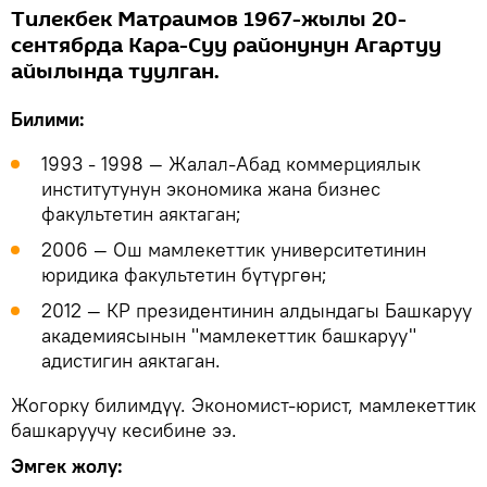
Тилекбек Матраимов 1967-жылы 20-
сентябрда Кара-Суу районунун Агартуу
айылында туулган.
Билими:
1993 - 1998 — Жалал-Абад коммерциялык
институтунун экономика жана бизнес
факультетин аяктаган;
2006 — Ош мамлекеттик университетинин
юридика факультетин бүтүргөн;
2012 — КР президентинин алдындагы Башкаруу
академиясынын "мамлекеттик башкаруу"
адистигин аяктаган.
Жогорку билимдүү. Экономист-юрист, мамлекеттик
башкаруучу кесибине ээ.
Эмгек жолу: