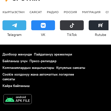
КЫРГЫЗСТАН
САЯСАТ
РАДИО
РОССИЯ
МИГРАЦИЯ
СП
Telegram
VK
ТikТоk
Rutube
Долбоор жөнүндө
Пайдалануу эрежелери
Байланыш үчүн
Пресс-релиздер
Компаниялардын жаңылыктары
Купуялык саясаты
Cookie колдонуу жана автоматтык логирлөө
саясаты
Кайра байланыш