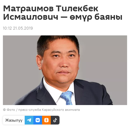
Матраимов Тилекбек
Исмаилович — өмүр баяны
10:12 21.05.2019
© Фото / пресс-служба Карасуйского акимиата
Жазылуу