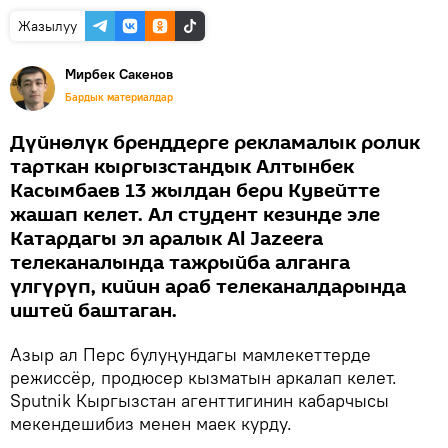
Жазылуу
Мирбек Сакенов
Бардык материалдар
Дүйнөлүк бренддерге рекламалык ролик
тарткан кыргызстандык Алтынбек
Касымбаев 13 жылдан бери Кувейтте
жашап келет. Ал студент кезинде эле
Катардагы эл аралык Al Jazeera
телеканалында тажрыйба алганга
үлгүрүп, кийин араб телеканалдарында
иштей баштаган.
Азыр ал Перс булуңундагы мамлекеттерде
режиссёр, продюсер кызматын аркалап келет.
Sputnik Кыргызстан агенттигинин кабарчысы
мекендешибиз менен маек курду.