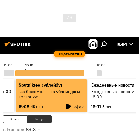
КЫРГ
Кыргызстан
15:00
15:13
16:00
Sputnikteн сүйлөйбүз
Ежедневные новости
15:00
Так божомол — өз убагындагы
Ежедневные новости. 
коргонуу:
16:00
гидрометеорологиялык кызмат
эфир
15:08
16:01
45 мин
3 мин
кантип өркүндөтүлүүдө
Кечээ
Бүгүн
г. Бишкек
89.3