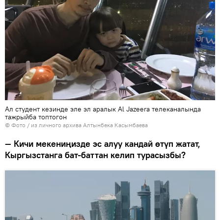
Ал студент кезинде эле эл аралык Al Jazeera телеканалында
тажрыйба топтогон
© Фото / из личного архива Алтынбека Касымбаева
— Кичи мекениңизде эс алуу кандай өтүп жатат,
Кыргызстанга бат-баттан келип турасызбы?