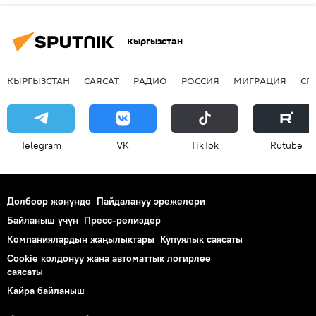
Кыргызстан
КЫРГЫЗСТАН
САЯСАТ
РАДИО
РОССИЯ
МИГРАЦИЯ
СП
Telegram
VK
ТikТоk
Rutube
Долбоор жөнүндө
Пайдалануу эрежелери
Байланыш үчүн
Пресс-релиздер
Компаниялардын жаңылыктары
Купуялык саясаты
Cookie колдонуу жана автоматтык логирлөө
саясаты
Кайра байланыш