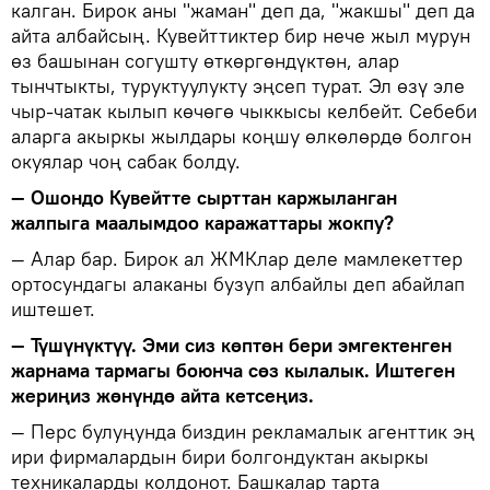
калган. Бирок аны "жаман" деп да, "жакшы" деп да
айта албайсың. Кувейттиктер бир нече жыл мурун
өз башынан согушту өткөргөндүктөн, алар
тынчтыкты, туруктуулукту эңсеп турат. Эл өзү эле
чыр-чатак кылып көчөгө чыккысы келбейт. Себеби
аларга акыркы жылдары коңшу өлкөлөрдө болгон
окуялар чоң сабак болду.
— Ошондо Кувейтте сырттан каржыланган
жалпыга маалымдоо каражаттары жокпу?
— Алар бар. Бирок ал ЖМКлар деле мамлекеттер
ортосундагы алаканы бузуп албайлы деп абайлап
иштешет.
— Түшүнүктүү. Эми сиз көптөн бери эмгектенген
жарнама тармагы боюнча сөз кылалык. Иштеген
жериңиз жөнүндө айта кетсеңиз.
— Перс булуңунда биздин рекламалык агенттик эң
ири фирмалардын бири болгондуктан акыркы
техникаларды колдонот. Башкалар тарта