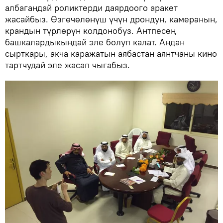
албагандай роликтерди даярдоого аракет
жасайбыз. Өзгөчөлөнүш үчүн дрондун, камеранын,
крандын түрлөрүн колдонобуз. Антпесең
башкалардыкындай эле болуп калат. Андан
сырткары, акча каражатын аябастан аянтчаны кино
тартчудай эле жасап чыгабыз.