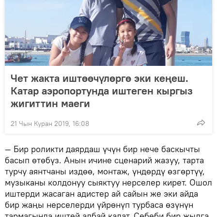
Чет жакта иштөөчүлөргө эки кеңеш.
Катар аэропортунда иштеген кыргыз
жигиттин маеги
21 Чын Куран 2019, 16:08
— Бир роликти даярдаш үчүн бир нече баскычты
басып өтөбүз. Анын ичине сценарий жазуу, тарта
турчу аянтчаны издөө, монтаж, үндөрдү өзгөртүү,
музыканы колдонуу сыяктуу нерселер кирет. Ошол
иштерди жасаган адистер ай сайын же эки айда
бир жаңы нерселерди үйрөнүп турбаса өзүнүн
тармагында иштей албай калат. Себеби бир жылга