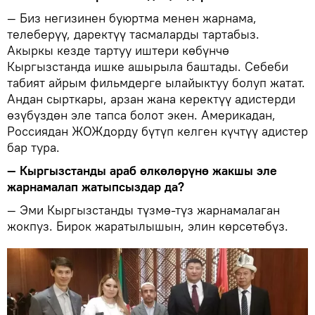
— Биз негизинен буюртма менен жарнама,
телеберүү, даректүү тасмаларды тартабыз.
Акыркы кезде тартуу иштери көбүнчө
Кыргызстанда ишке ашырыла баштады. Себеби
табият айрым фильмдерге ылайыктуу болуп жатат.
Андан сырткары, арзан жана керектүү адистерди
өзүбүздөн эле тапса болот экен. Америкадан,
Россиядан ЖОЖдорду бүтүп келген күчтүү адистер
бар тура.
— Кыргызстанды араб өлкөлөрүнө жакшы эле
жарнамалап жатыпсыздар да?
— Эми Кыргызстанды түзмө-түз жарнамалаган
жокпуз. Бирок жаратылышын, элин көрсөтөбүз.