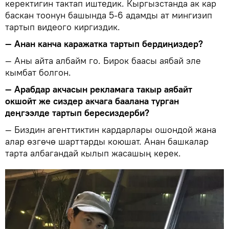
керектигин тактап иштедик. Кыргызстанда ак кар
баскан тоонун башында 5-6 адамды ат мингизип
тартып видеого киргиздик.
— Анан канча каражатка тартып бердиңиздер?
— Аны айта албайм го. Бирок баасы аябай эле
кымбат болгон.
— Арабдар акчасын рекламага такыр аябайт
окшойт же сиздер акчага баалана турган
деңгээлде тартып бересиздерби?
— Биздин агенттиктин кардарлары ошондой жана
алар өзгөчө шарттарды коюшат. Анан башкалар
тарта албагандай кылып жасашың керек.