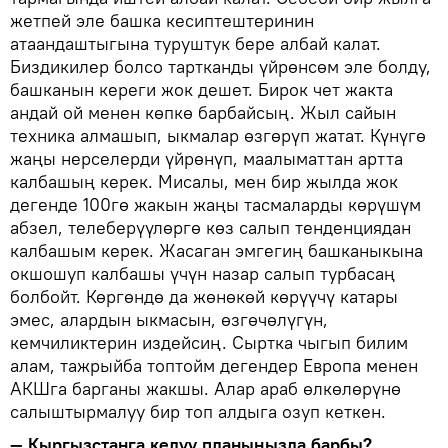
жетпей эле башка кесиптештеринин
атаандаштыгына туруштук бере албай калат.
Биздикилер болсо тартканды үйрөнсөм эле болду,
башканын кереги жок дешет. Бирок чет жакта
андай ой менен көпкө барбайсың. Жыл сайын
техника алмашып, ыкмалар өзгөрүп жатат. Күнүгө
жаңы нерселерди үйрөнүп, маалыматтан артта
калбашың керек. Мисалы, мен бир жылда жок
дегенде 100гө жакын жаңы тасмаларды көрүшүм
абзел, телеберүүлөргө көз салып тенденциядан
калбашым керек. Жасаган эмгегиң башканыкына
окшошуп калбашы үчүн назар салып турбасаң
болбойт. Көргөндө да жөнөкөй көрүүчү катары
эмес, алардын ыкмасын, өзгөчөлүгүн,
кемчиликтерин издейсиң. Сыртка чыгып билим
алам, тажрыйба топтойм дегендер Европа менен
АКШга барганы жакшы. Алар араб өлкөлөрүнө
салыштырмалуу бир топ алдыга озуп кеткен.
— Кыргызстанга келүү планыңызда барбы?