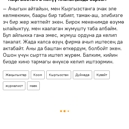
— Ачыгын айтайын, мен Кыргызстанга эчак эле
келмекмин, баары бир табият, тамак-аш, элибизге
эч бир жер жетпейт экен. Бирок мекенимде өзүмө
ылайыктуу, мен каалаган жумушту таба албайм.
Бул айлыкка гана эмес, жумуш ордуна да келип
такалат. Жада калса өзүң фирма ачып иштесең да
актабайт. Аны да баштан өткөрдүм, болбойт экен.
Ошон үчүн сыртта иштеп жүрөм. Балким, кийин
бизде кино тармагы өнүксө келип иштээрмин.
Жаңылыктар
Коом
Кыргызстан
Дүйнөдө
Кувейт
журналист
маек