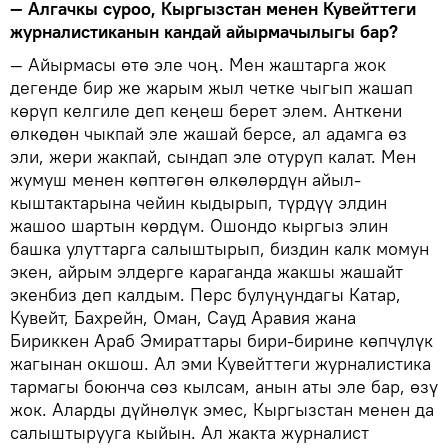
— Алгачкы суроо, Кыргызстан менен Кувейттеги
журналистиканын кандай айырмачылыгы бар?
— Айырмасы өтө эле чоң. Мен жаштарга жок
дегенде бир же жарым жыл четке чыгып жашап
көрүп келгиле деп кеңеш берет элем. Анткени
өлкөдөн чыкпай эле жашай берсе, ал адамга өз
эли, жери жакпай, сындап эле отуруп калат. Мен
жумуш менен көптөгөн өлкөлөрдүн айыл-
кыштактарына чейин кыдырып, түрдүү элдин
жашоо шартын көрдүм. Ошондо кыргыз элин
башка улуттарга салыштырып, биздин калк момун
экен, айрым элдерге караганда жакшы жашайт
экенбиз деп калдым. Перс булуңундагы Катар,
Кувейт, Бахрейн, Оман, Сауд Аравия жана
Бириккен Араб Эмираттары бири-бирине көпчүлүк
жагынан окшош. Ал эми Кувейттеги журналистика
тармагы боюнча сөз кылсам, анын аты эле бар, өзү
жок. Аларды дүйнөлүк эмес, Кыргызстан менен да
салыштырууга кыйын. Ал жакта журналист