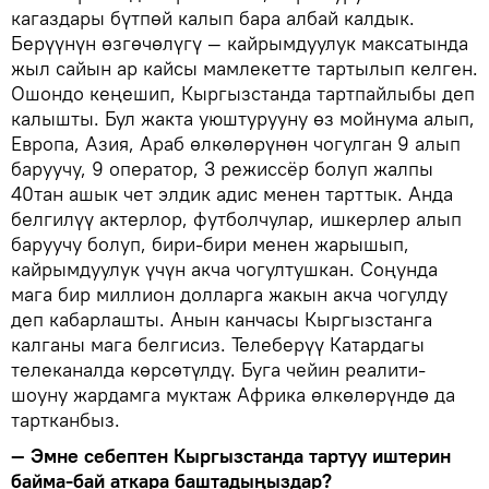
кагаздары бүтпөй калып бара албай калдык.
Берүүнүн өзгөчөлүгү — кайрымдуулук максатында
жыл сайын ар кайсы мамлекетте тартылып келген.
Ошондо кеңешип, Кыргызстанда тартпайлыбы деп
калышты. Бул жакта уюштурууну өз мойнума алып,
Европа, Азия, Араб өлкөлөрүнөн чогулган 9 алып
баруучу, 9 оператор, 3 режиссёр болуп жалпы
40тан ашык чет элдик адис менен тарттык. Анда
белгилүү актерлор, футболчулар, ишкерлер алып
баруучу болуп, бири-бири менен жарышып,
кайрымдуулук үчүн акча чогултушкан. Соңунда
мага бир миллион долларга жакын акча чогулду
деп кабарлашты. Анын канчасы Кыргызстанга
калганы мага белгисиз. Телеберүү Катардагы
телеканалда көрсөтүлдү. Буга чейин реалити-
шоуну жардамга муктаж Африка өлкөлөрүндө да
тартканбыз.
— Эмне себептен Кыргызстанда тартуу иштерин
байма-бай аткара баштадыңыздар?