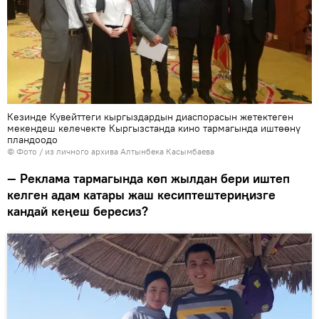
Кезинде Кувейттеги кыргыздардын диаспорасын жетектеген
мекендеш келечекте Кыргызстанда кино тармагында иштөөнү
пландоодо
© Фото / из личного архива Алтынбека Касымбаева
— Реклама тармагында көп жылдан бери иштеп
келген адам катары жаш кесиптештериңизге
кандай кеңеш бересиз?