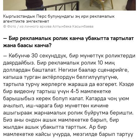
Кыргызстандык Перс булуңундагы эң ири рекламалык
агенттикте эмгектенет
© Фото / из личного архива Алтынбека Касымбаева
— Бир рекламалык ролик канча убакытта тартылат
жана баасы канча?
— Көбүнчө 30 секунддук, бир мүнөттүк роликтерди
даярдайбыз. Бир рекламалык ролик 10 миң
доллардан башталат. Негизи баалар сценарийге,
катыша турган актёрлордун белгилүүлүгүнө,
тартыла турчу жерлерге жараша да өзгөрөт. Кээде
бир видеону тартыш үчүн 4-5 мамлекетке
барышыбыз керек болуп калат. Катарда чоң уюм
ачылып, иш-чарага бир мүнөттөн кичине
ашыгыраак жарнамалык ролик буйрутма беришти.
Биз аны ондон ашык мамлекетке барып, бир
жылдан ашык убакытта тарттык. Ар бир
мамлекетке кайсы учурда, мезгилде барып тартуу