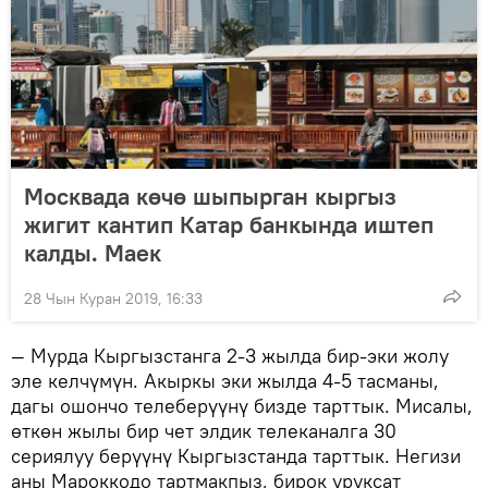
Москвада көчө шыпырган кыргыз
жигит кантип Катар банкында иштеп
калды. Маек
28 Чын Куран 2019, 16:33
— Мурда Кыргызстанга 2-3 жылда бир-эки жолу
эле келчүмүн. Акыркы эки жылда 4-5 тасманы,
дагы ошончо телеберүүнү бизде тарттык. Мисалы,
өткөн жылы бир чет элдик телеканалга 30
сериялуу берүүнү Кыргызстанда тарттык. Негизи
аны Мароккодо тартмакпыз, бирок уруксат