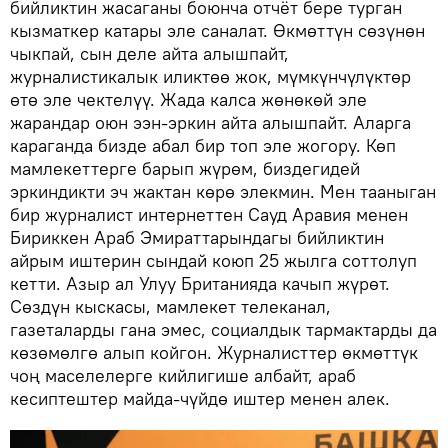
бийликтин жасаганы боюнча отчёт бере турган
кызматкер катары эле саналат. Өкмөттүн сөзүнөн
чыкпай, сын деле айта алышпайт,
журналистикалык иликтөө жок, мүмкүнчүлүктөр
өтө эле чектелүү. Жада калса жөнөкөй эле
жарандар оюн ээн-эркин айта алышпайт. Аларга
караганда бизде абал бир топ эле жогору. Көп
мамлекеттерге барып жүрөм, биздегидей
эркиндикти эч жактан көрө элекмин. Мен тааныган
бир журналист интернеттен Сауд Аравия менен
Бириккен Араб Эмираттарындагы бийликтин
айрым иштерин сындай коюп 25 жылга соттолуп
кетти. Азыр ал Улуу Британияда качып жүрөт.
Сөздүн кыскасы, мамлекет телеканал,
газеталарды гана эмес, социалдык тармактарды да
көзөмөлгө алып койгон. Журналисттер өкмөттүк
чоң маселелерге кийлигише албайт, араб
кесиптештер майда-чүйдө иштер менен алек.