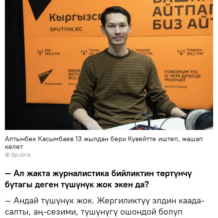
Алтынбек Касымбаев 13 жылдан бери Кувейтте иштеп, жашап
келет
©
Sputnik
— Ал жакта журналистика бийликтин төртүнчү
бутагы деген түшүнүк жок экен да?
— Андай түшүнүк жок. Жергиликтүү элдин каада-
салты, аң-сезими, түшүнүгү ошондой болуп