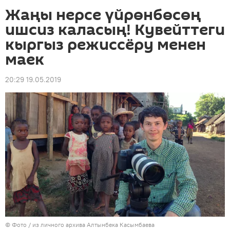
Жаңы нерсе үйрөнбөсөң
ишсиз каласың! Кувейттеги
кыргыз режиссёру менен
маек
20:29 19.05.2019
© Фото / из личного архива Алтынбека Касымбаева