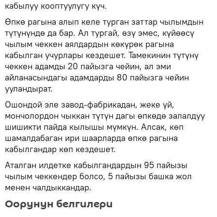
кабылуу кооптуулугу күч.
Өпкө рагына алып келе турган заттар чылымдын
түтүнүндө да бар. Ал тургай, өзү эмес, күйөөсү
чылым чеккен аялдардын көкүрөк рагына
кабылган учурлары кездешет. Тамекинин түтүнү
чеккен адамды 20 пайызга чейин, ал эми
айланасындагы адамдарды 80 пайызга чейин
ууландырат.
Ошондой эле завод-фабрикадан, жеке үй,
мончолордон чыккан түтүн дагы өпкөдө залалдуу
шишикти пайда кылышы мүмкүн. Алсак, көп
шамалдабаган ири шаарларда өпкө рагына
кабылгандар көп кездешет.
Аталган илдетке кабылгандардын 95 пайызы
чылым чеккендер болсо, 5 пайызы башка жол
менен чалдыккандар.
Оорунун белгилери