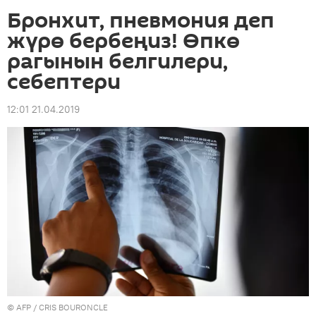
Бронхит, пневмония деп
жүрө бербеңиз! Өпкө
рагынын белгилери,
себептери
12:01 21.04.2019
©
AFP
/ CRIS BOURONCLE