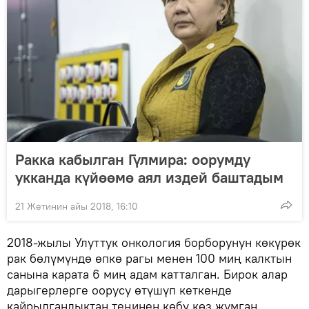
Ракка кабылган Гүлмира: оорумду
укканда күйөөмө аял издей баштадым
21 Жетинин айы 2018, 16:10
2018-жылы Улуттук онкология борборунун көкүрөк
рак бөлүмүндө өпкө рагы менен 100 миң калктын
санына карата 6 миң адам катталган. Бирок алар
дарыгерлерге оорусу өтүшүп кеткенде
кайрылгандыктан теңинен көбү көз жумган.