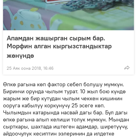
Апамдан жашырган сырым бар.
Морфин алган кыргызстандыктар
жөнүндө
25 Аяк оона 2018, 16:46
Өпкө рагына көп фактор себеп болушу мүмкүн.
Биринчи орунда чылым турат. 10 жыл бою күндө
жарым же бир кутудан чылым чеккен кишинин
ооруга кабылуу коркунучу 25 эсеге көп.
Чылымдын катарында насвай дагы бар. Бул дагы
өпкө рагына алып келиши толук мүмкүн. Мындан
сырткары, шахтада иштеген адамдар, ширетүүчү,
айдоочулук кесиптин ээлеринин да илдетке