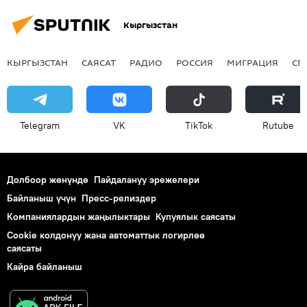
Кыргызстан
КЫРГЫЗСТАН
САЯСАТ
РАДИО
РОССИЯ
МИГРАЦИЯ
СП
Telegram
VK
ТikТоk
Rutube
Долбоор жөнүндө
Пайдалануу эрежелери
Байланыш үчүн
Пресс-релиздер
Компаниялардын жаңылыктары
Купуялык саясаты
Cookie колдонуу жана автоматтык логирлөө
саясаты
Кайра байланыш