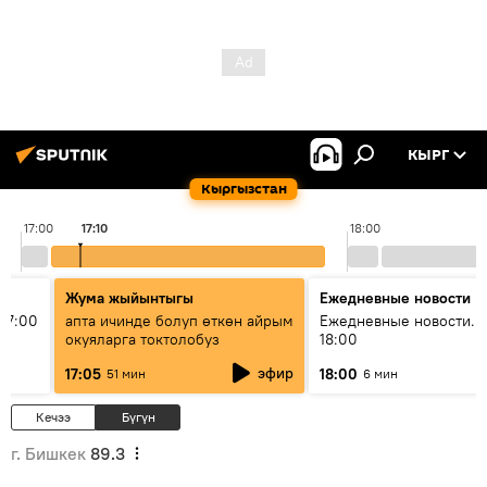
КЫРГ
Кыргызстан
17:00
17:10
18:00
Жума жыйынтыгы
Ежедневные новости
17:00
апта ичинде болуп өткөн айрым
Ежедневные новости. 
окуяларга токтолобуз
18:00
эфир
17:05
18:00
51 мин
6 мин
Кечээ
Бүгүн
г. Бишкек
89.3