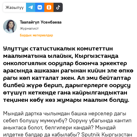
Жазылуу
Таалайгүл Усенбаева
Журналист
Бардык материалдар
Улуттук статистикалык комитеттин
маалыматына ылайык, Кыргызстанда
онкологиялык оорулар боюнча эркектер
арасында ашказан рагынан кийин эле өпкө
рагы көп катталат экен. Ал эми бейтаптар
билбей жүрө берип, дарыгерлерге оорусу
өтүшүп кеткенде гана кайрылгандыктан
теңинен көбү көз жумары маалым болду.
Мындай дартка чылымдан башка нерселер дагы
себеп болушу мүмкүнбү? Ооруну убагында кантип
аныктаса болот, белгилери кандай? Мындай
илдетке балдар да кабылабы? Sputnik Кыргызстан