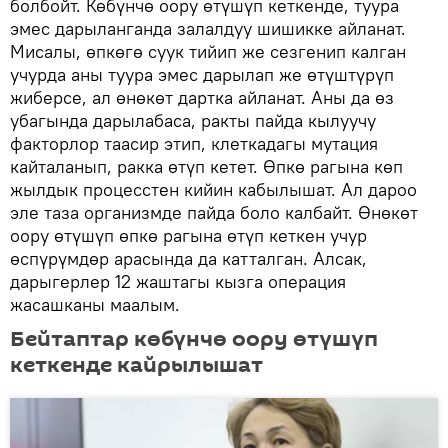
болбойт. Көбүнчө оору өтүшүп кеткенде, туура
эмес дарыланганда залалдуу шишикке айланат.
Мисалы, өпкөгө суук тийип же сезгенип калган
учурда аны туура эмес дарылап же өтүштүрүп
жиберсе, ал өнөкөт дартка айланат. Аны да өз
убагында дарылабаса, ракты пайда кылуучу
факторлор таасир этип, клеткадагы мутация
кайталанып, ракка өтүп кетет. Өпкө рагына көп
жылдык процесстен кийин кабылышат. Ал дароо
эле таза организмде пайда боло калбайт. Өнөкөт
оору өтүшүп өпкө рагына өтүп кеткен учур
өспүрүмдөр арасында да катталган. Алсак,
дарыгерлер 12 жаштагы кызга операция
жасашканы маалым.
Бейтаптар көбүнчө оору өтүшүп
кеткенде кайрылышат