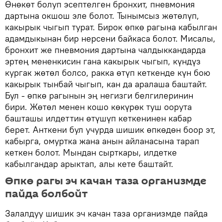
Өнөкөт болуп эсептелген бронхит, пневмония
дартына окшош эле болот. Тынымсыз жөтөлүп,
какырык чыгып турат. Бирок өпкө рагына кабылган
адамдыкынан бир нерсени байкаса болот. Мисалы,
бронхит же пневмония дартына чалдыккандарда
эртең мененкисин гана какырык чыгып, күндүз
кургак жөтөл болсо, ракка өтүп кеткенде күн бою
какырык тынбай чыгып, кан да аралаша баштайт.
Бул - өпкө рагынын эң негизги белгилеринин
бири. Жөтөл менен кошо көкүрөк туш оорута
башташы илдеттин өтүшүп кеткенинен кабар
берет. Анткени бул учурда шишик өпкөдөн боор эт,
кабырга, омуртка жана анын айланасына тарап
кеткен болот. Мындан сырткары, илдетке
кабылгандар арыктап, алы кете баштайт.
Өпкө рагы эч качан таза организмде
пайда болбойт
Залалдуу шишик эч качан таза организмде пайда