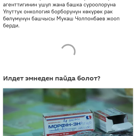
агенттигинин ушул жана башка суроолоруна
Улуттук онкология борборунун көкүрөк рак
бөлүмүнүн башчысы Мукаш Чолпонбаев жооп
берди.
Илдет эмнеден пайда болот?