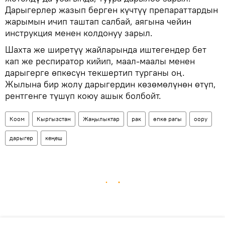
Дарыгерлер жазып берген күчтүү препараттардын
жарымын ичип таштап салбай, аягына чейин
инструкция менен колдонуу зарыл.
Шахта же ширетүү жайларында иштегендер бет
кап же респиратор кийип, маал-маалы менен
дарыгерге өпкөсүн текшертип турганы оң.
Жылына бир жолу дарыгердин көзөмөлүнөн өтүп,
рентгенге түшүп коюу ашык болбойт.
Коом
Кыргызстан
Жаңылыктар
рак
өпкө рагы
оору
дарыгер
кеңеш