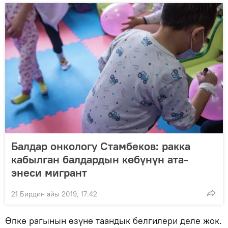
Балдар онкологу Стамбеков: ракка
кабылган балдардын көбүнүн ата-
энеси мигрант
21 Бирдин айы 2019, 17:42
Өпкө рагынын өзүнө таандык белгилери деле жок.