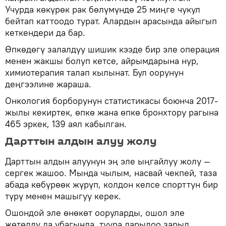
Учурда көкүрөк рак бөлүмүндө 25 миңге чукул
бейтап каттоодо турат. Алардын арасында айыгып
кеткендери да бар.
Өпкөдөгү залалдуу шишик кээде бир эле операция
менен жакшы болуп кетсе, айрымдарына нур,
химиотерапия талап кылынат. Бул оорунун
деңгээлине жараша.
Онкология борборунун статистикасы боюнча 2017-
жылы кекиртек, өпкө жана өпкө бронхтору рагына
465 эркек, 139 аял кабылган.
Дарттын алдын алуу жолу
Дарттын алдын алуунун эң эле ыңгайлуу жолу —
сергек жашоо. Мында чылым, насвай чекпей, таза
абада көбүрөөк жүрүп, колдон келсе спорттун бир
түрү менен машыгуу керек.
Ошондой эле өнөкөт ооруларды, ошол эле
жөтөлдү да убагында, туура дарылоо зарыл.