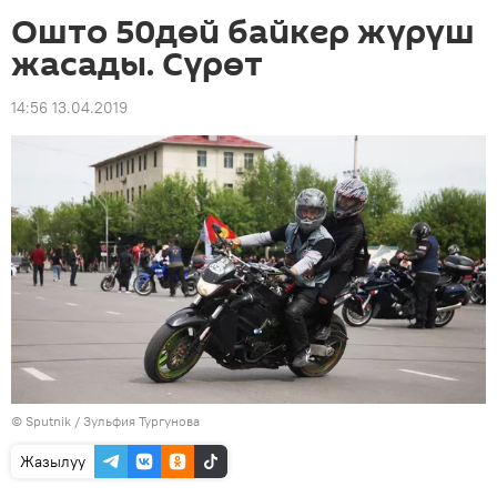
Ошто 50дөй байкер жүрүш
жасады. Сүрөт
14:56 13.04.2019
©
Sputnik
/ Зульфия Тургунова
Жазылуу