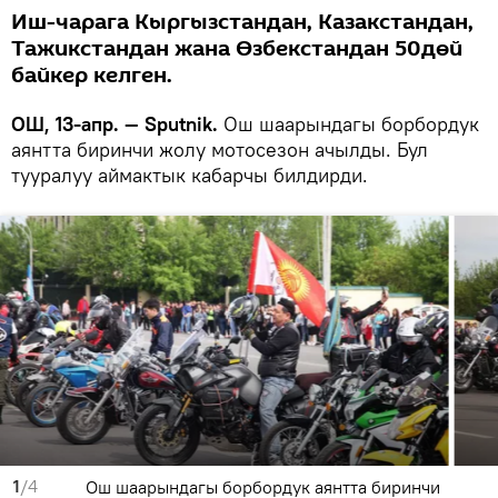
Иш-чарага Кыргызстандан, Казакстандан,
Тажикстандан жана Өзбекстандан 50дөй
байкер келген.
ОШ, 13-апр. — Sputnik.
Ош шаарындагы борбордук
аянтта биринчи жолу мотосезон ачылды. Бул
тууралуу аймактык кабарчы билдирди.
1
/4
Ош шаарындагы борбордук аянтта биринчи