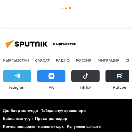
Кыргызстан
КЫРГЫЗСТАН
САЯСАТ
РАДИО
РОССИЯ
МИГРАЦИЯ
СП
Telegram
VK
ТikТоk
Rutube
Долбоор жөнүндө
Пайдалануу эрежелери
Байланыш үчүн
Пресс-релиздер
Компаниялардын жаңылыктары
Купуялык саясаты