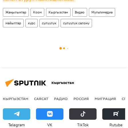
Жаңылыктар
Коом
Кыргызстан
Видео
Мультимедиа
майыптар
курс
сулуулук
сулуулук салону
Кыргызстан
КЫРГЫЗСТАН
САЯСАТ
РАДИО
РОССИЯ
МИГРАЦИЯ
СП
Telegram
VK
ТikТоk
Rutube