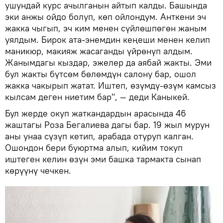
ушундай курс ачылганын айтып калды. Башында
эки анжы ойдо болуп, көп ойлондум. Анткени эч
жакка чыгып, эч ким менен сүйлөшпөгөн жаным
уялдым. Бирок ата-энемдин кеңеши менен келип
маникюр, макияж жасаганды үйрөнүп алдым.
Жанымдагы кыздар, эжелер да аябай жакты. Эми
бул жакты бүтсөм бөлөмдүн салону бар, ошол
жакка чакырып жатат. Иштеп, өзүмдү-өзүм камсыз
кылсам деген ниетим бар", — деди Каныкей.
Бул жерде окуп жаткандардын арасында 46
жаштагы Роза Бегалиева дагы бар. 19 жыл мурун
аны унаа сүзүп кетип, арабада отуруп калган.
Ошондон бери буюртма алып, кийим токуп
иштеген келин өзүн эми башка тармакта сынап
көрүүнү чечкен.