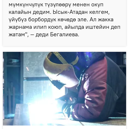
мүмкүнчүлүк түзүлөөрү менен окуп
калайын дедим. Ысык-Атадан келгем,
үйүбүз борбордук көчөдө эле. Ал жакка
жарнама илип коюп, айылда иштейин деп
жатам", — деди Бегалиева.