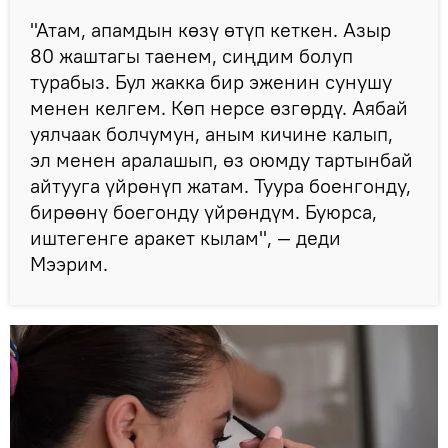
"Атам, апамдын көзү өтүп кеткен. Азыр
80 жаштагы таенем, сиңдим болуп
турабыз. Бул жакка бир эженин сунушу
менен келгем. Көп нерсе өзгөрдү. Аябай
уялчаак болчумун, аным кичине калып,
эл менен аралашып, өз оюмду тартынбай
айтууга үйрөнүп жатам. Туура боенгонду,
бирөөнү боегонду үйрөндүм. Буюрса,
иштегенге аракет кылам", — деди
Мээрим.