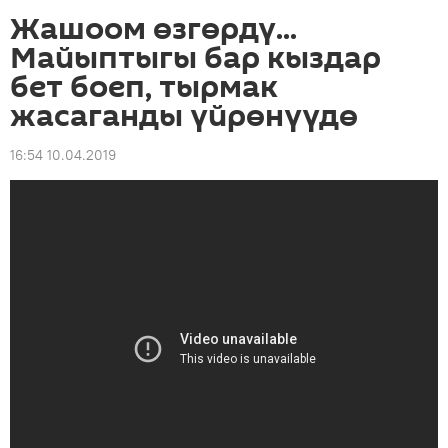
Жашоом өзгөрдү...
Майыптыгы бар кыздар
бет боеп, тырмак
жасаганды үйрөнүүдө
16:54 10.04.2019