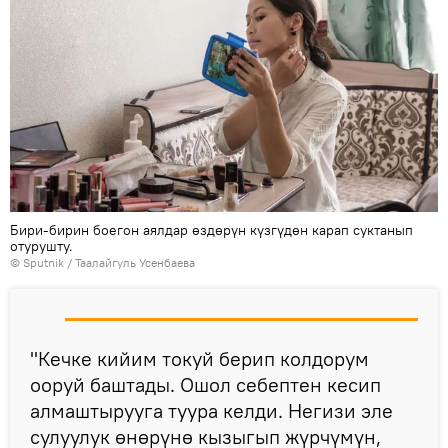
Бири-бирин боегон аялдар өздөрүн күзгүдөн карап суктанып
отурушту.
©
Sputnik
/ Таалайгуль Усенбаева
"Кечке кийим токуй берип колдорум
ооруй баштады. Ошол себептен кесип
алмаштырууга туура келди. Негизи эле
сулуулук өнөрүнө кызыгып жүрчүмүн,