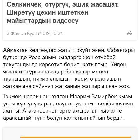
Селкинчек, отургуч, эшик жасашат.
Ширетүү цехин иштеткен
майыптардын видеосу
3 Жалган Куран 2019, 10:24
Аймактан келгендер жатып окуйт экен. Сабактары
бүткөндө Роза айым кыздарга жөн отурбай
токуганды да көрсөтүп берип жатыптыр. Үйдөн
чыкпай отурган кыздар башкалар менен
таанышып, пикир алышып, коомго аралашып
жатканына сүйүнүп жатканын жашырышкан жок.
Токмок шаарынан келген Мээрим Замирбек кызы
улам күзгүнү карап, өзүнө суктанып селфи кылып
жатты. Ата-энесинен эрте ажыраган кыз элге
аралашпай, түнт болуп калганын айтып берди.