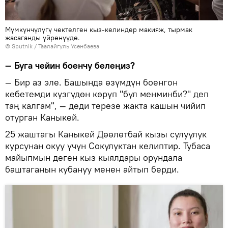
Мүмкүнчүлүгү чектелген кыз-келиндер макияж, тырмак
жасаганды үйрөнүүдө.
©
Sputnik
/ Таалайгуль Усенбаева
— Буга чейин боенчу белеңиз?
— Бир аз эле. Башында өзүмдүн боенгон
кебетемди күзгүдөн көрүп "бул менминби?" деп
таң калгам", — деди терезе жакта кашын чийип
отурган Каныкей.
25 жаштагы Каныкей Дөөлөтбай кызы сулуулук
курсунан окуу үчүн Сокулуктан келиптир. Тубаса
майыпмын деген кыз кыялдары орундала
баштаганын кубануу менен айтып берди.