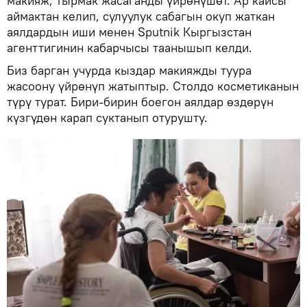
макияж, тырмак жасаганды үйрөнүшөт. Ар кайсы
аймактан келип, сулуулук сабагын окуп жаткан
аялдардын иши менен Sputnik Кыргызстан
агенттигинин кабарчысы таанышып келди.
Биз барган учурда кыздар макияжды туура
жасоону үйрөнүп жатыптыр. Столдо косметиканын
түрү турат. Бири-бирин боегон аялдар өздөрүн
күзгүдөн карап суктанып отурушту.