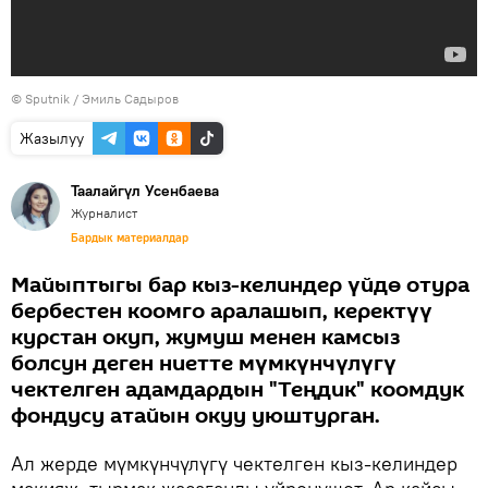
©
Sputnik / Эмиль Садыров
Жазылуу
Таалайгүл Усенбаева
Журналист
Бардык материалдар
Майыптыгы бар кыз-келиндер үйдө отура
бербестен коомго аралашып, керектүү
курстан окуп, жумуш менен камсыз
болсун деген ниетте мүмкүнчүлүгү
чектелген адамдардын "Теңдик" коомдук
фондусу атайын окуу уюштурган.
Ал жерде мүмкүнчүлүгү чектелген кыз-келиндер