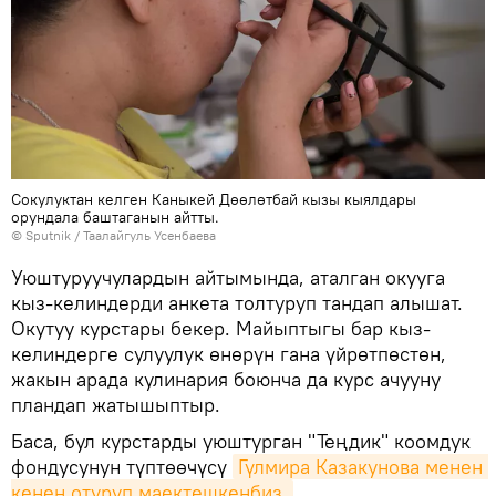
Сокулуктан келген Каныкей Дөөлөтбай кызы кыялдары
орундала баштаганын айтты.
©
Sputnik
/ Таалайгуль Усенбаева
Уюштуруучулардын айтымында, аталган окууга
кыз-келиндерди анкета толтуруп тандап алышат.
Окутуу курстары бекер. Майыптыгы бар кыз-
келиндерге сулуулук өнөрүн гана үйрөтпөстөн,
жакын арада кулинария боюнча да курс ачууну
пландап жатышыптыр.
Баса, бул курстарды уюштурган "Теңдик" коомдук
фондусунун түптөөчүсү
Гүлмира Казакунова менен 
кенен отуруп маектешкенбиз.