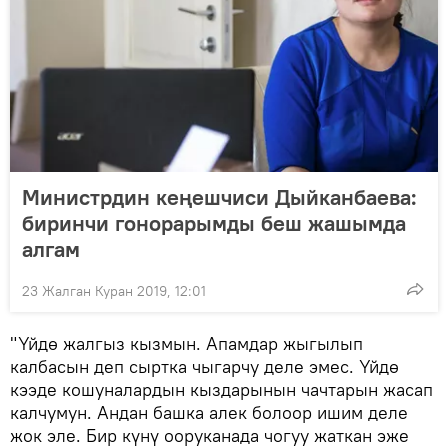
Министрдин кеңешчиси Дыйканбаева:
биринчи гонорарымды беш жашымда
алгам
23 Жалган Куран 2019, 12:01
"Үйдө жалгыз кызмын. Апамдар жыгылып
калбасын деп сыртка чыгарчу деле эмес. Үйдө
кээде кошуналардын кыздарынын чачтарын жасап
калчумун. Андан башка алек болоор ишим деле
жок эле. Бир күнү ооруканада чогуу жаткан эже