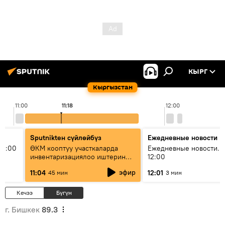
КЫРГ
Кыргызстан
11:00
11:18
12:00
Sputnikteн сүйлөйбүз
Ежедневные новости
11:00
ӨКМ кооптуу участкаларда
Ежедневные новости. 
инвентаризациялоо иштерин
12:00
жүргүзүүдө — иш кайсы этапта?
эфир
11:04
12:01
45 мин
3 мин
Кечээ
Бүгүн
г. Бишкек
89.3