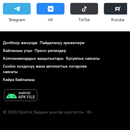
Telegram
VK
ТikТоk
Rutube
Долбоор жөнүндө
Пайдалануу эрежелери
Байланыш үчүн
Пресс-релиздер
Компаниялардын жаңылыктары
Купуялык саясаты
Cookie колдонуу жана автоматтык логирлөө
саясаты
Кайра байланыш
© 2026 Sputnik Бардык укуктар корголгон. 18+