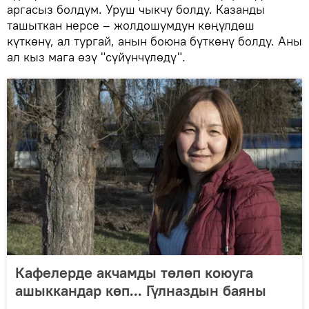
аргасыз болдум. Уруш чыкчу болду. Казанды
ташыткан нерсе – жолдошумдун көңүлдөш
күткөнү, ал тургай, анын боюна бүткөнү болду. Аны
ал кыз мага өзү "сүйүнчүлөдү".
Кафелерде акчамды төлөп коюуга
ашыккандар көп... Гүлназдын баяны