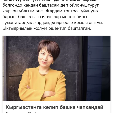
болгондо кандай баштасам деп ойлонуштуруп
жүргөн убагым эле. Жардам топтоо түйүнүнө
барып, башка ыктыярчылар менен бирге
гуманитардык жардамды иргөөгө көмөктөштүм.
Ыктыярчылык жолум ошентип башталган.
Кыргызстанга келип башка чапкандай