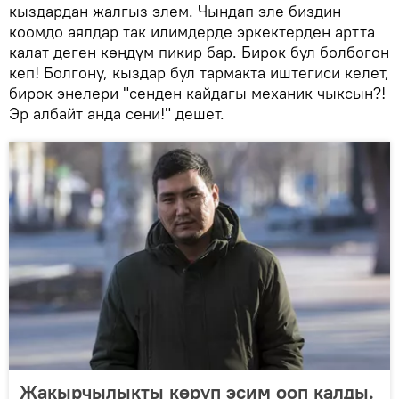
кыздардан жалгыз элем. Чындап эле биздин
коомдо аялдар так илимдерде эркектерден артта
калат деген көндүм пикир бар. Бирок бул болбогон
кеп! Болгону, кыздар бул тармакта иштегиси келет,
бирок энелери "сенден кайдагы механик чыксын?!
Эр албайт анда сени!" дешет.
Жакырчылыкты көрүп эсим ооп калды.