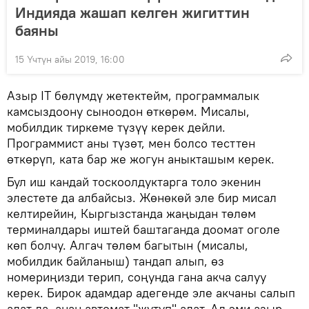
Индияда жашап келген жигиттин
баяны
15 Үчтүн айы 2019, 16:00
Азыр IT бөлүмдү жетектейм, программалык
камсыздоону сыноодон өткөрөм. Мисалы,
мобилдик тиркеме түзүү керек дейли.
Программист аны түзөт, мен болсо тесттен
өткөрүп, ката бар же жогун аныкташым керек.
Бул иш кандай тоскоолдуктарга толо экенин
элестете да албайсыз. Жөнөкөй эле бир мисал
келтирейин, Кыргызстанда жаңыдан төлөм
терминалдары иштей баштаганда доомат оголе
көп болчу. Алгач төлөм багытын (мисалы,
мобилдик байланыш) тандап алып, өз
номериңизди терип, соңунда гана акча салуу
керек. Бирок адамдар адегенде эле акчаны салып
алат да, анан автомат "жутуп" алат. Ал эми азыр