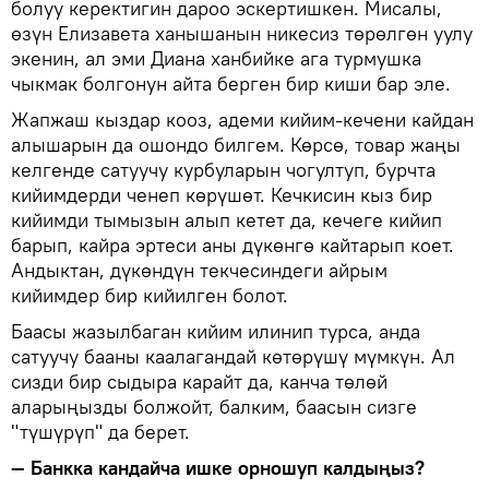
болуу керектигин дароо эскертишкен. Мисалы,
өзүн Елизавета ханышанын никесиз төрөлгөн уулу
экенин, ал эми Диана ханбийке ага турмушка
чыкмак болгонун айта берген бир киши бар эле.
Жапжаш кыздар кооз, адеми кийим-кечени кайдан
алышарын да ошондо билгем. Көрсө, товар жаңы
келгенде сатуучу курбуларын чогултуп, бурчта
кийимдерди ченеп көрүшөт. Кечкисин кыз бир
кийимди тымызын алып кетет да, кечеге кийип
барып, кайра эртеси аны дүкөнгө кайтарып коет.
Андыктан, дүкөндүн текчесиндеги айрым
кийимдер бир кийилген болот.
Баасы жазылбаган кийим илинип турса, анда
сатуучу бааны каалагандай көтөрүшү мүмкүн. Ал
сизди бир сыдыра карайт да, канча төлөй
аларыңызды болжойт, балким, баасын сизге
"түшүрүп" да берет.
— Банкка кандайча ишке орношуп калдыңыз?