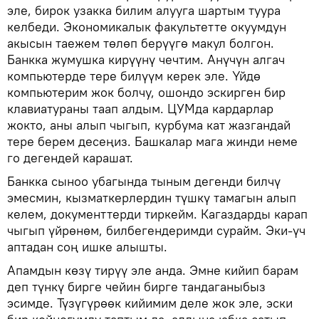
эле, бирок узакка билим алууга шартым туура
келбеди. Экономикалык факультетте окуумдун
акысын таежем төлөп берүүгө макул болгон.
Банкка жумушка кирүүнү чечтим. Анүчүн алгач
компьютерде тере билүүм керек эле. Үйдө
компьютерим жок болчу, ошондо эскирген бир
клавиатураны таап алдым. ЦУМда кардарлар
жокто, аны алып чыгып, курбума кат жазгандай
тере берем десеңиз. Башкалар мага жинди неме
го дегендей карашат.
Банкка сыноо убагында тыным дегенди билчү
эмесмин, кызматкерлердин түшкү тамагын алып
келем, документтерди тиркейм. Кагаздарды карап
чыгып үйрөнөм, билбегендеримди сурайм. Эки-үч
аптадан соң ишке алышты.
Апамдын көзү тирүү эле анда. Эмне кийип барам
деп түнкү бирге чейин бирге тандаганыбыз
эсимде. Түзүгүрөөк кийимим деле жок эле, эски