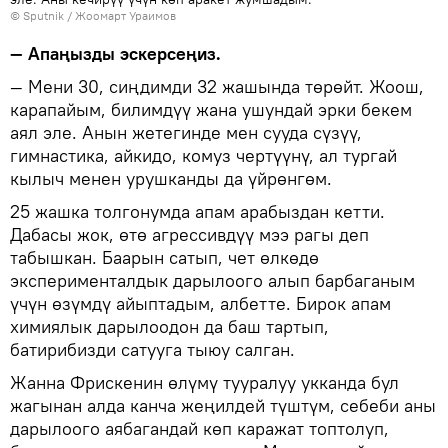
©
Sputnik
/ Жоомарт Ураимов
— Апаңызды эскерсеңиз.
— Мени 30, сиңдимди 32 жашында төрөйт. Жоош,
карапайым, билимдүү жана ушундай эрки бекем
аял эле. Анын жетегинде мен сууда сүзүү,
гимнастика, айкидо, комуз чертүүнү, ал тургай
кылыч менен урушканды да үйрөнгөм.
25 жашка толгонумда апам арабыздан кетти.
Дабасы жок, өтө агрессивдүү мээ рагы деп
табышкан. Баарын сатып, чет өлкөдө
эксперименталдык дарылоого алып барбаганым
үчүн өзүмдү айыптадым, албетте. Бирок апам
химиялык дарылоодон да баш тартып,
батирибизди сатууга тыюу салган.
Жанна Фрискенин өлүмү тууралуу укканда бул
жагынан алда канча жеңилдей түштүм, себеби аны
дарылоого аябагандай көп каражат топтолуп,