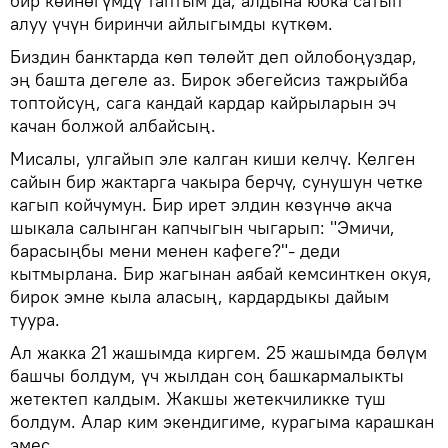
бир көйнөгүмдү таптым да, алдына юбка сатып
алуу үчүн биринчи айлыгымды күткөм.
Биздин банктарда көп төлөйт деп ойлобоңуздар,
эң башта дегеле аз. Бирок эбегейсиз тажрыйба
топтойсуң, сага кандай кардар кайрыларын эч
качан болжой албайсың.
Мисалы, улгайып эле калган киши келчү. Келген
сайын бир жактарга чакыра берчү, сунушун четке
кагып койчумун. Бир ирет элдин көзүнчө акча
шыкала салынган капчыгын чыгарып: "Эмичи,
барасыңбы мени менен кафеге?"- деди
кытмырлана. Бир жагынан аябай кемсинткен окуя,
бирок эмне кыла аласың, кардардыкы дайым
туура.
Ал жакка 21 жашымда киргем. 25 жашымда бөлүм
башчы болдум, үч жылдан соң башкармалыкты
жетектеп калдым. Жакшы жетекчиликке туш
болдум. Алар ким экендигиме, курагыма карашкан
эмес.