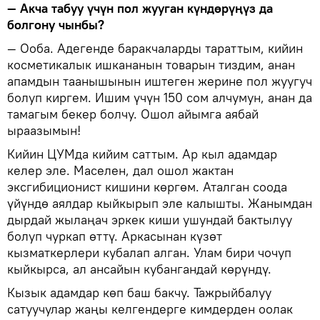
— Акча табуу үчүн пол жууган күндөрүңүз да
болгону чынбы?
— Ооба. Адегенде баракчаларды тараттым, кийин
косметикалык ишкананын товарын тиздим, анан
апамдын таанышынын иштеген жерине пол жуугуч
болуп киргем. Ишим үчүн 150 сом алчумун, анан да
тамагым бекер болчу. Ошол айымга аябай
ыраазымын!
Кийин ЦУМда кийим саттым. Ар кыл адамдар
келер эле. Маселен, дал ошол жактан
эксгибиционист кишини көргөм. Аталган соода
үйүндө аялдар кыйкырып эле калышты. Жанымдан
дырдай жылаңач эркек киши ушундай бактылуу
болуп чуркап өттү. Аркасынан күзөт
кызматкерлери кубалап алган. Улам бири чочуп
кыйкырса, ал ансайын кубангандай көрүндү.
Кызык адамдар көп баш бакчу. Тажрыйбалуу
сатуучулар жаңы келгендерге кимдерден оолак