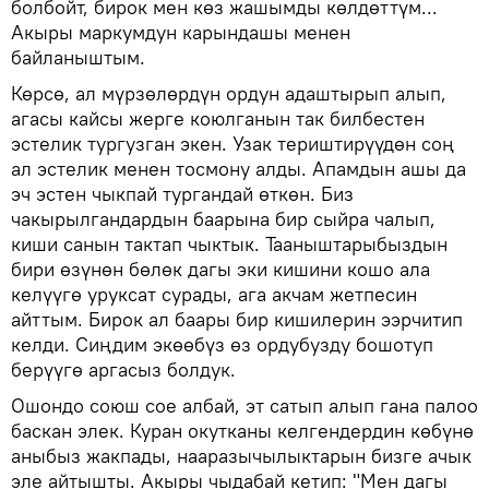
болбойт, бирок мен көз жашымды көлдөттүм...
Акыры маркумдун карындашы менен
байланыштым.
Көрсө, ал мүрзөлөрдүн ордун адаштырып алып,
агасы кайсы жерге коюлганын так билбестен
эстелик тургузган экен. Узак териштирүүдөн соң
ал эстелик менен тосмону алды. Апамдын ашы да
эч эстен чыкпай тургандай өткөн. Биз
чакырылгандардын баарына бир сыйра чалып,
киши санын тактап чыктык. Тааныштарыбыздын
бири өзүнөн бөлөк дагы эки кишини кошо ала
келүүгө уруксат сурады, ага акчам жетпесин
айттым. Бирок ал баары бир кишилерин ээрчитип
келди. Сиңдим экөөбүз өз ордубузду бошотуп
берүүгө аргасыз болдук.
Ошондо союш сое албай, эт сатып алып гана палоо
баскан элек. Куран окутканы келгендердин көбүнө
аныбыз жакпады, нааразычылыктарын бизге ачык
эле айтышты. Акыры чыдабай кетип: "Мен дагы