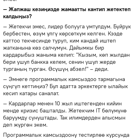
— Жапжаш кезиңизде жамаатты кантип жетектеп
калдыңыз?
— Жетекчи эмес, лидер болууга умтулдум. Буйрук
бербестен, өзүм үлгү көрсөткүм келген. Кээде
каттоо текчесинде туруп, ким кандай иштеп
жатканына көз салчумун. Дайымкы бир
кардарыбыз жаныма келип: "Кызым, көп жылдан
бери ушул банкка келем, сенин ушул жерде
турганың турган. Өсүшүң абзел!" – деди.
— Эмнеге программалык камсыздоо тармагына
сүңгүп кеттиңиз? Бул адатта эркектерге ылайык
кесип катары саналат.
— Кардарлар менен 10 жыл иштегенден кийин
менде кризис башталды. Жетекчим IT бөлүмүнө
баруумду сунуштады. Так илимдерден алысмын
деп жүргөн экем.
Программалык камсыздоону тестирлөө курсунда