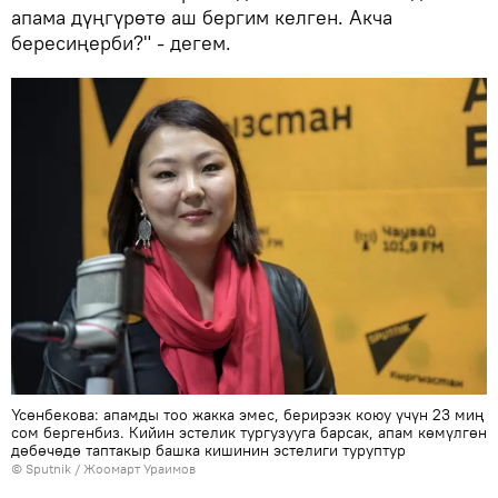
апама дүңгүрөтө аш бергим келген. Акча
бересиңерби?" - дегем.
Үсөнбекова: апамды тоо жакка эмес, берирээк коюу үчүн 23 миң
сом бергенбиз. Кийин эстелик тургузууга барсак, апам көмүлгөн
дөбөчөдө таптакыр башка кишинин эстелиги туруптур
©
Sputnik
/ Жоомарт Ураимов