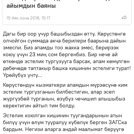
айымдын баяны
15 Аяк оона 2018, 15:17
Дагы бир оор учур башыбыздан өттү. Көрүстөнгө
олчойгон суммада акча берилери баарына дайын
эмеспи. Биз апамды тоо жакка эмес, берирээк
коюу үчүн 23 миң сом бергенбиз. Бир нече ай
өткөндө эстелик тургузууга барсак, апам көмүлгөн
дөбөчөдө таптакыр башка кишинин эстелиги турат!
Үрөйүбүз учту...
Көрүстөндүн кызматкери апамдын мүрзөсүнө ким
эстелик тургузганын билбестигин, алар эсеп
жүргүзбөй турганын, өзүбүз чечишип алышыбыз
керектигин айтып тим болду.
Эстелик коюлган кишинин туугандарынын атын
билүү үчүн өлүм тууралуу күбөлүк берген ЗАГСка
бардым. Негизи аларга андай маалымат берүүгө