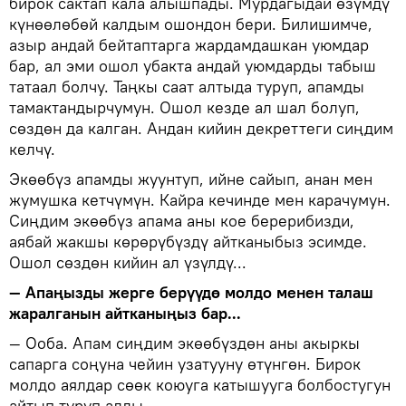
бирок сактап кала алышпады. Мурдагыдай өзүмдү
күнөөлөбөй калдым ошондон бери. Билишимче,
азыр андай бейтаптарга жардамдашкан уюмдар
бар, ал эми ошол убакта андай уюмдарды табыш
татаал болчу. Таңкы саат алтыда туруп, апамды
тамактандырчумун. Ошол кезде ал шал болуп,
сөздөн да калган. Андан кийин декреттеги сиңдим
келчү.
Экөөбүз апамды жуунтуп, ийне сайып, анан мен
жумушка кетчүмүн. Кайра кечинде мен карачумун.
Сиңдим экөөбүз апама аны кое берерибизди,
аябай жакшы көрөрүбүздү айтканыбыз эсимде.
Ошол сөздөн кийин ал үзүлдү...
— Апаңызды жерге берүүдө молдо менен талаш
жаралганын айтканыңыз бар...
— Ооба. Апам сиңдим экөөбүздөн аны акыркы
сапарга соңуна чейин узатууну өтүнгөн. Бирок
молдо аялдар сөөк коюуга катышууга болбостугун
айтып туруп алды.