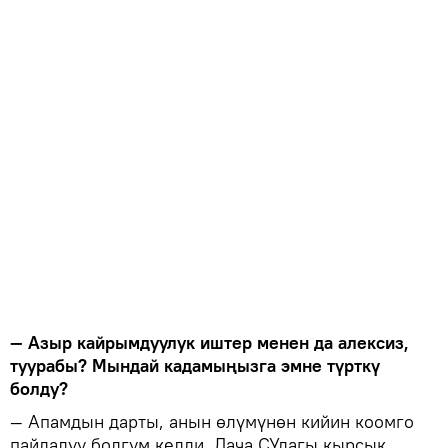
— Азыр кайрымдуулук иштер менен да алексиз,
туурабы? Мындай кадамыңызга эмне түрткү
болду?
— Апамдын дарты, анын өлүмүнөн кийин коомго
пайдалуу болгум келди. Дача СУдагы кырсык