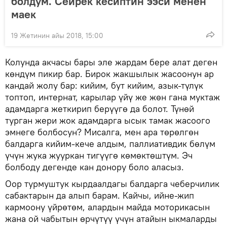
болдум. Сейрек кесиптин ээси менен
маек
19 Жетинин айы 2018, 15:00
Колунда акчасы бары эле жардам бере алат деген
көндүм пикир бар. Бирок жакшылык жасоонун ар
кандай жолу бар: кийим, бут кийим, азык-түлүк
топтоп, интернат, карылар үйү же жөн гана муктаж
адамдарга жеткирип берүүгө да болот. Түнөй
турган жери жок адамдарга ысык тамак жасоого
эмнеге болбосун? Мисалга, мен ара төрөлгөн
балдарга кийим-кече алдым, паллиативдик бөлүм
үчүн жука жууркан тигүүгө көмөктөштүм. Эч
болбоду дегенде кан донору боло аласыз.
Оор турмуштук кырдаалдагы балдарга чеберчилик
сабактарын да алып барам. Кайчы, ийне-жип
кармоону үйрөтөм, алардын майда моторикасын
жана ой чабытын өрчүтүү үчүн атайын ыкмаларды