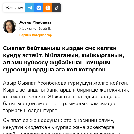
Жазылуу
Асель Минбаева
Журналист Sputnik
Бардык материалдар
Сыяпат бейтааныш кыздан смс келген
күндү эстейт. Ыйлаганын, кыйкырганын,
ал эми күйөөсү жубайынан кечирим
суроонун ордуна ага кол көтөргөн...
Азыр Сыяпат Үсөнбекова турмушун жолго койгон,
Кыргызстандагы банктардын биринде жетекчилик
кызматты ээлейт. 31 жаштагы кыздын тандаган
багыты оңой эмес, программалык камсыздоо
тармагын өздөштүргөн.
Сыяпат өз жашоосунан: ата-энесинин өлүмү,
көңүлүн кирдеткен учурлар жана эркектерге
ылайык кесипте кантип жетекчиликке жеткени