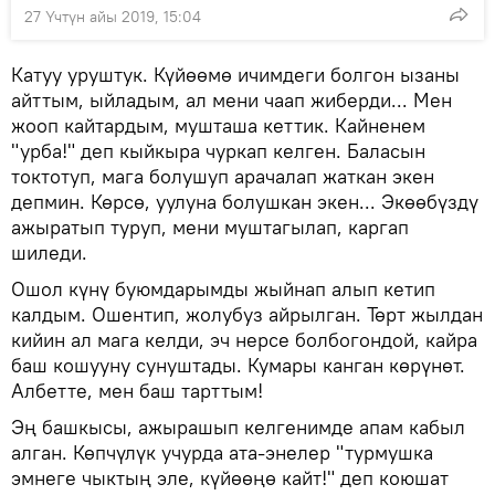
27 Үчтүн айы 2019, 15:04
Катуу уруштук. Күйөөмө ичимдеги болгон ызаны
айттым, ыйладым, ал мени чаап жиберди... Мен
жооп кайтардым, мушташа кеттик. Кайненем
"урба!" деп кыйкыра чуркап келген. Баласын
токтотуп, мага болушуп арачалап жаткан экен
депмин. Көрсө, уулуна болушкан экен... Экөөбүздү
ажыратып туруп, мени муштагылап, каргап
шиледи.
Ошол күнү буюмдарымды жыйнап алып кетип
калдым. Ошентип, жолубуз айрылган. Төрт жылдан
кийин ал мага келди, эч нерсе болбогондой, кайра
баш кошууну сунуштады. Кумары канган көрүнөт.
Албетте, мен баш тарттым!
Эң башкысы, ажырашып келгенимде апам кабыл
алган. Көпчүлүк учурда ата-энелер "турмушка
эмнеге чыктың эле, күйөөңө кайт!" деп коюшат