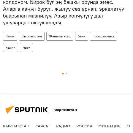
колдоном. Бирок бул эң башкы орунда эмес.
Аларга көңүл буруп, жылуу сөз арнап, эркелетүү
баарынан маанилүү. Азыр көпчүлүгү дал
ушулардан өксүк калды.
Коом
Кыргызстан
Жаңылыктар
банк
программист
келин
маек
Кыргызстан
КЫРГЫЗСТАН
САЯСАТ
РАДИО
РОССИЯ
МИГРАЦИЯ
СП