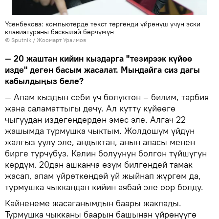
Үсөнбекова: компьютерде текст тергенди үйрөнүш үчүн эски
клавиатураны баскылай берчүмүн
©
Sputnik
/ Жоомарт Ураимов
— 20 жаштан кийин кыздарга "тезирээк күйөө
изде" деген басым жасалат. Мындайга сиз дагы
кабылдыңыз беле?
— Апам кыздын себи үч бөлүктөн – билим, тарбия
жана саламаттыгы дечү. Ал кутту күйөөгө
чыгуудан издегендерден эмес эле. Алгач 22
жашымда турмушка чыктым. Жолдошум үйдүн
жалгыз уулу эле, андыктан, анын апасы менен
бирге турчубуз. Келин болуунун болгон түйшүгүн
көрдүм. 20дан ашканча өзүм билгендей тамак
жасап, апам үйрөткөндөй үй жыйнап жүргөм да,
турмушка чыккандан кийин аябай эле оор болду.
Кайненеме жасаганымдын баары жакпады.
Турмушка чыкканы баарын башынан үйрөнүүгө