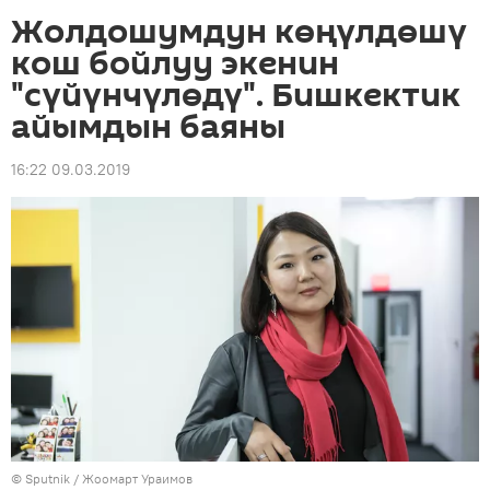
Жолдошумдун көңүлдөшү
кош бойлуу экенин
"сүйүнчүлөдү". Бишкектик
айымдын баяны
16:22 09.03.2019
©
Sputnik
/ Жоомарт Ураимов