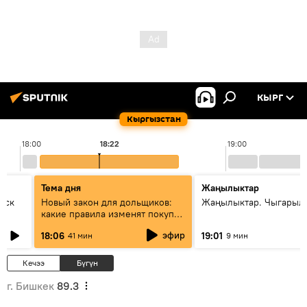
КЫРГ
Кыргызстан
18:00
18:22
19:00
Тема дня
Жаңылыктар
уск
Новый закон для дольщиков:
Жаңылыктар. Чыгарыл
какие правила изменят покупку
квартир
эфир
18:06
19:01
41 мин
9 мин
Кечээ
Бүгүн
г. Бишкек
89.3