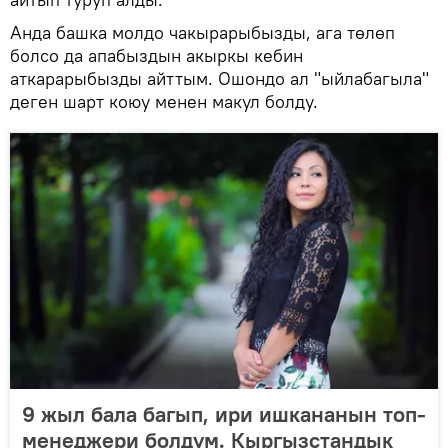
Анда башка молдо чакырарыбызды, ага төлөп
болсо да апабыздын акыркы кебин
аткарарыбызды айттым. Ошондо ал "ыйлабагыла"
деген шарт коюу менен макул болду.
9 жыл бала багып, ири ишкананын топ-
менеджери болдум. Кыргызстандык