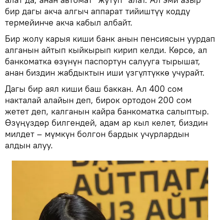
бир дагы акча алгыч аппарат тийиштүү кодду
термейинче акча кабыл албайт.
Бир жолу карыя киши банк анын пенсиясын уурдап
алганын айтып кыйкырып кирип келди. Көрсө, ал
банкоматка өзүнүн паспортун салууга тырышат,
анан биздин жабдыктын иши үзгүлтүккө учурайт.
Дагы бир аял киши баш баккан. Ал 400 сом
накталай алайын деп, бирок ортодон 200 сом
жетет деп, калганын кайра банкоматка салыптыр.
Өзүңүздөр билгендей, адам ар кыл келет, биздин
милдет – мүмкүн болгон бардык учурлардын
алдын алуу.