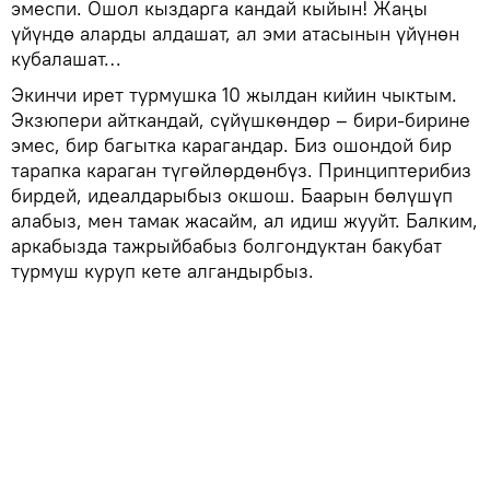
эмеспи. Ошол кыздарга кандай кыйын! Жаңы
үйүндө аларды алдашат, ал эми атасынын үйүнөн
кубалашат…
Экинчи ирет турмушка 10 жылдан кийин чыктым.
Экзюпери айткандай, сүйүшкөндөр – бири-бирине
эмес, бир багытка карагандар. Биз ошондой бир
тарапка караган түгөйлөрдөнбүз. Принциптерибиз
бирдей, идеалдарыбыз окшош. Баарын бөлүшүп
алабыз, мен тамак жасайм, ал идиш жууйт. Балким,
аркабызда тажрыйбабыз болгондуктан бакубат
турмуш куруп кете алгандырбыз.