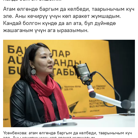
Атам өлгөндө баргым да келбеди, таарынычым күч
эле. Аны кечирүү үчүн көп аракет жумшадым.
Кандай болгон күндө да ал ата, бул дүйнөдө
жашаганым үчүн ага ыраазымын.
Үсөнбекова: атам өлгөндө баргым да келбеди, таарынычым күч
эле. Аны кечирүү үчүн көп аракет жумшадым.