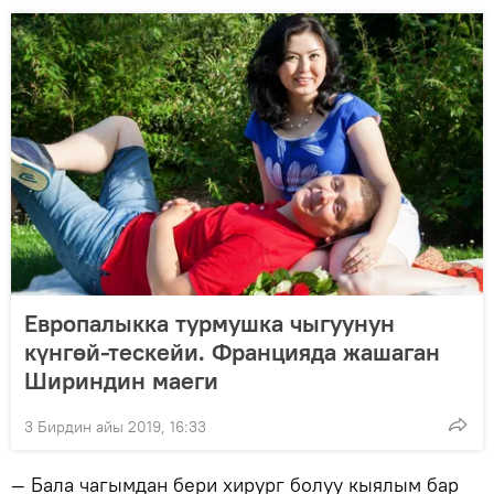
Европалыкка турмушка чыгуунун
күнгөй-тескейи. Францияда жашаган
Шириндин маеги
3 Бирдин айы 2019, 16:33
— Бала чагымдан бери хирург болуу кыялым бар