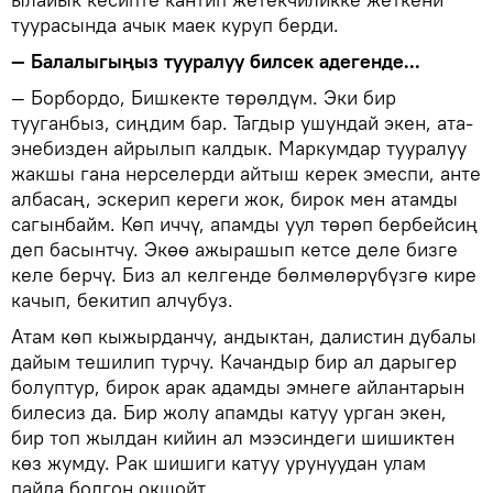
туурасында ачык маек куруп берди.
— Балалыгыңыз тууралуу билсек адегенде...
— Борбордо, Бишкекте төрөлдүм. Эки бир
тууганбыз, сиңдим бар. Тагдыр ушундай экен, ата-
энебизден айрылып калдык. Маркумдар тууралуу
жакшы гана нерселерди айтыш керек эмеспи, анте
албасаң, эскерип кереги жок, бирок мен атамды
сагынбайм. Көп иччү, апамды уул төрөп бербейсиң
деп басынтчу. Экөө ажырашып кетсе деле бизге
келе берчү. Биз ал келгенде бөлмөлөрүбүзгө кире
качып, бекитип алчубуз.
Атам көп кыжырданчу, андыктан, далистин дубалы
дайым тешилип турчу. Качандыр бир ал дарыгер
болуптур, бирок арак адамды эмнеге айлантарын
билесиз да. Бир жолу апамды катуу урган экен,
бир топ жылдан кийин ал мээсиндеги шишиктен
көз жумду. Рак шишиги катуу урунуудан улам
пайда болгон окшойт...