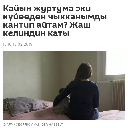
Кайын журтума эки
күйөөдөн чыкканымды
кантип айтам? Жаш
келиндин каты
15:10 16.02.2019
©
AFP
/ GEOFFROY VAN DER HASSELT