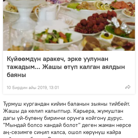
Күйөөмдүн аракеч, эрке уулунан
тажадым... Жашы өтүп калган аялдын
баяны
10 Бирдин айы 2019, 13:01
Турмуш кургандан кийин баланын зыяны тийбейт.
Жашы да келип калыптыр. Карьера, жумуштан
дагы үй-бүлөнү биринчи орунга койгону дурус.
"Мындай болсо кандай болот" деген жаман нерсе
аң-сезимге сиңип калса, ошол көрүнүш кайра