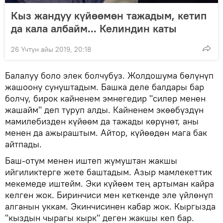
Кыз жандуу күйөөмөн тажадым, кетип
да кала албайм... Келиндин каты
26 Үчтүн айы 2019, 20:18
Балалуу боло элек болчубуз. Жолдошума бөлүнүп
жашоону сунуштадым. Башка деле балдары бар
болчу, бирок кайненем эмнегедир "силер менен
жашайм" деп туруп алды. Кайненем экөөбүздүн
мамилебизден күйөөм да тажады көрүнөт, аны
менен да ажыраштым. Айтор, күйөөдөн мага бак
айтпады.
Баш-отум менен иштеп жумуштан жакшы
ийгиликтерге жете баштадым. Азыр мамлекеттик
мекемеде иштейм. Эки күйөөм тең артыман кайра
келген жок. Биринчиси мен кеткенде эле үйлөнүп
алганын уккам. Экинчисинен кабар жок. Кыргызда
"кыздын чырагы кырк" деген жакшы кеп бар.