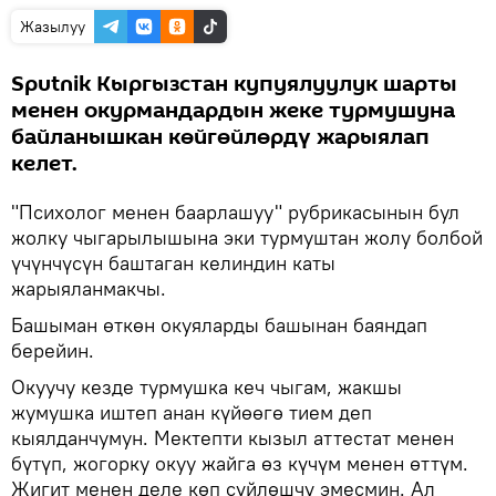
Жазылуу
Sputnik Кыргызстан купуялуулук шарты
менен окурмандардын жеке турмушуна
байланышкан көйгөйлөрдү жарыялап
келет.
"Психолог менен баарлашуу" рубрикасынын бул
жолку чыгарылышына эки турмуштан жолу болбой
үчүнчүсүн баштаган келиндин каты
жарыяланмакчы.
Башыман өткөн окуяларды башынан баяндап
берейин.
Окуучу кезде турмушка кеч чыгам, жакшы
жумушка иштеп анан күйөөгө тием деп
кыялданчумун. Мектепти кызыл аттестат менен
бүтүп, жогорку окуу жайга өз күчүм менен өттүм.
Жигит менен деле көп сүйлөшчү эмесмин. Ал