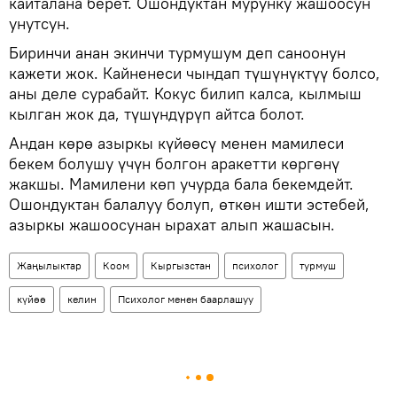
кайталана берет. Ошондуктан мурунку жашоосун
унутсун.
Биринчи анан экинчи турмушум деп саноонун
кажети жок. Кайненеси чындап түшүнүктүү болсо,
аны деле сурабайт. Кокус билип калса, кылмыш
кылган жок да, түшүндүрүп айтса болот.
Андан көрө азыркы күйөөсү менен мамилеси
бекем болушу үчүн болгон аракетти көргөнү
жакшы. Мамилени көп учурда бала бекемдейт.
Ошондуктан балалуу болуп, өткөн ишти эстебей,
азыркы жашоосунан ырахат алып жашасын.
Жаңылыктар
Коом
Кыргызстан
психолог
турмуш
күйөө
келин
Психолог менен баарлашуу