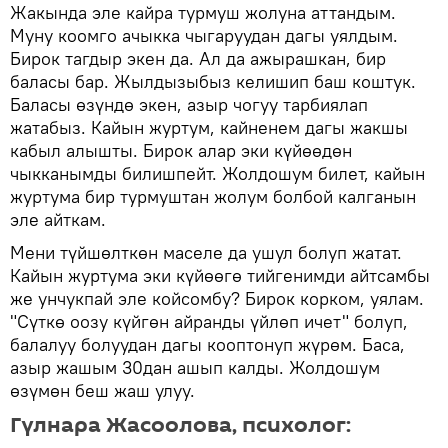
Жакында эле кайра турмуш жолуна аттандым.
Муну коомго ачыкка чыгаруудан дагы уялдым.
Бирок тагдыр экен да. Ал да ажырашкан, бир
баласы бар. Жылдызыбыз келишип баш коштук.
Баласы өзүндө экен, азыр чогуу тарбиялап
жатабыз. Кайын журтум, кайненем дагы жакшы
кабыл алышты. Бирок алар эки күйөөдөн
чыкканымды билишпейт. Жолдошум билет, кайын
журтума бир турмуштан жолум болбой калганын
эле айткам.
Мени түйшөлткөн маселе да ушул болуп жатат.
Кайын журтума эки күйөөгө тийгенимди айтсамбы
же унчукпай эле койсомбу? Бирок корком, уялам.
"Сүткө оозу күйгөн айранды үйлөп ичет" болуп,
балалуу болуудан дагы кооптонуп жүрөм. Баса,
азыр жашым 30дан ашып калды. Жолдошум
өзүмөн беш жаш улуу.
Гүлнара Жасоолова, психолог: