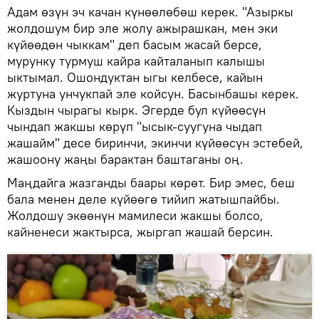
Адам өзүн эч качан күнөөлөбөш керек. "Азыркы
жолдошум бир эле жолу ажырашкан, мен эки
күйөөдөн чыккам" деп басым жасай берсе,
мурунку турмуш кайра кайталанып калышы
ыктымал. Ошондуктан ыгы келбесе, кайын
журтуна унчукпай эле койсун. Басынбашы керек.
Кыздын чырагы кырк. Эгерде бул күйөөсүн
чындап жакшы көрүп "ысык-суугуна чыдап
жашайм" десе биринчи, экинчи күйөөсүн эстебей,
жашоону жаңы барактан баштаганы оң.
Маңдайга жазганды баары көрөт. Бир эмес, беш
бала менен деле күйөөгө тийип жатышпайбы.
Жолдошу экөөнүн мамилеси жакшы болсо,
кайненеси жактырса, жыргап жашай берсин.