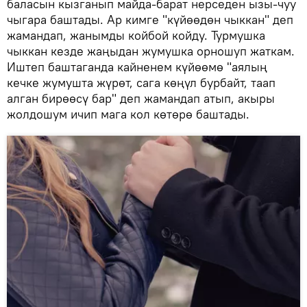
баласын кызганып майда-барат нерседен ызы-чуу
чыгара баштады. Ар кимге "күйөөдөн чыккан" деп
жамандап, жанымды койбой койду. Турмушка
чыккан кезде жаңыдан жумушка орношуп жаткам.
Иштеп баштаганда кайненем күйөөмө "аялың
кечке жумушта жүрөт, сага көңүл бурбайт, таап
алган бирөөсү бар" деп жамандап атып, акыры
жолдошум ичип мага кол көтөрө баштады.