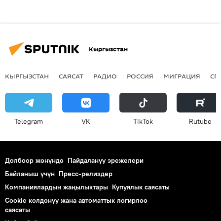
Кыргызстан
КЫРГЫЗСТАН
САЯСАТ
РАДИО
РОССИЯ
МИГРАЦИЯ
СП
Telegram
VK
ТikТоk
Rutube
Долбоор жөнүндө
Пайдалануу эрежелери
Байланыш үчүн
Пресс-релиздер
Компаниялардын жаңылыктары
Купуялык саясаты
Cookie колдонуу жана автоматтык логирлөө
саясаты