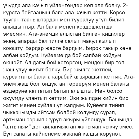
учурда ала качып үйлөнгөндөр көп эле болчу. 2-
курста бейтааныш бала ала качып кетти. Көрсө
тууган-тааныштардан мен тууралуу угуп-билип
алышыптыр. Ал бала менен кездешкен да
эмесмин. Ата-энемди алыстан билген кишилер
экен, аларды бал тилге салып макул кылып
коюшту. Бардар жерге бардым. Бирок такыр көнө
албай койдум. Күйөөмө да бой салбай койдум
окшойт. Ал дагы бой көтөргөн, менден бир топ
жаш улуу жигит болчу. Бир жылга жетпей,
курсактагы балага карабай ажырашып кеттик. Ата-
энем жаш болгондуктан төрөөрүм менен баланы
өздөрүнө каттатып багып алышты. Мен болсо
окуумду улантып кеттим. Эки жылдан кийин бир
жигит менен сүйлөшүп калдым. Күйөөгө тийип
чыкканымды айтсам болбой колумду сурап,
артыман ээрчип жүрүп акыры үйлөндүк. Башында
"алтыным" деп айланчыктап жаныман чыкчу эмес.
Бул сапаты кайненеме жакпай калды көрүнөт,