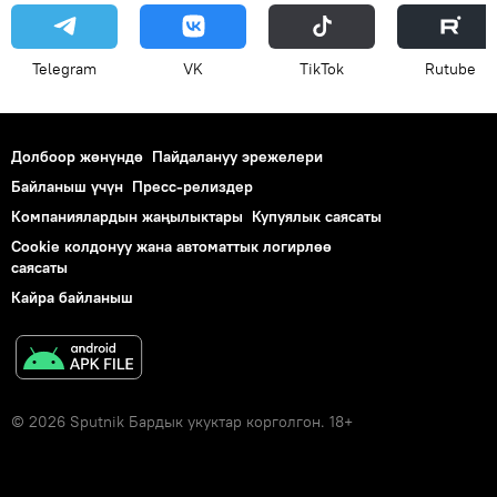
Telegram
VK
ТikТоk
Rutube
Долбоор жөнүндө
Пайдалануу эрежелери
Байланыш үчүн
Пресс-релиздер
Компаниялардын жаңылыктары
Купуялык саясаты
Cookie колдонуу жана автоматтык логирлөө
саясаты
Кайра байланыш
© 2026 Sputnik Бардык укуктар корголгон. 18+