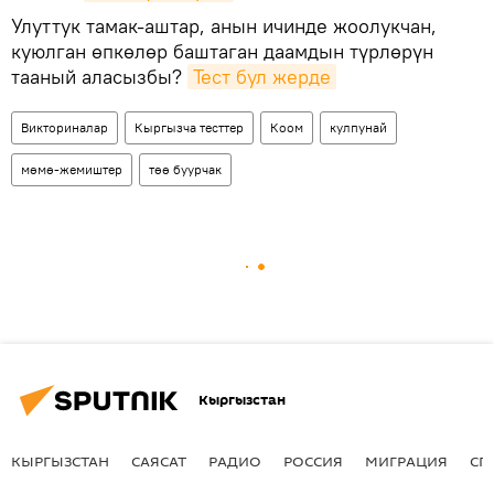
Улуттук тамак-аштар, анын ичинде жоолукчан,
куюлган өпкөлөр баштаган даамдын түрлөрүн
тааный аласызбы?
Тест бул жерде
Викториналар
Кыргызча тесттер
Коом
кулпунай
мөмө-жемиштер
төө буурчак
Кыргызстан
КЫРГЫЗСТАН
САЯСАТ
РАДИО
РОССИЯ
МИГРАЦИЯ
СП