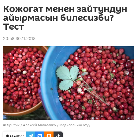
Кожогат менен зайтундун
айырмасын билесизби?
Тест
20:58 30.11.2018
©
Sputnik
/ Алексей Мальгавко
/
Медиабанкка өтүү
Жазылуу