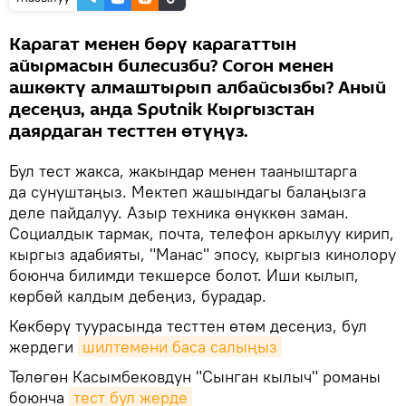
Карагат менен бөрү карагаттын
айырмасын билесизби? Согон менен
ашкөктү алмаштырып албайсызбы? Аный
десеңиз, анда Sputnik Кыргызстан
даярдаган тесттен өтүңүз.
Бул тест жакса, жакындар менен тааныштарга
да сунуштаңыз. Мектеп жашындагы балаңызга
деле пайдалуу. Азыр техника өнүккөн заман.
Социалдык тармак, почта, телефон аркылуу кирип,
кыргыз адабияты, "Манас" эпосу, кыргыз кинолору
боюнча билимди текшерсе болот. Иши кылып,
көрбөй калдым дебеңиз, бурадар.
Көкбөрү туурасында тесттен өтөм десеңиз, бул
жердеги
шилтемени баса салыңыз
Төлөгөн Касымбековдун "Сынган кылыч" романы
боюнча
тест бул жерде