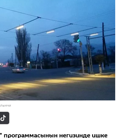
алыкчи
" программасынын негизинде ишке