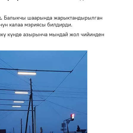
.
Балыкчы шаарында жарыктандырылган
нун калаа мэриясы билдирди.
нкү күндө азырынча мындай жол чийинден