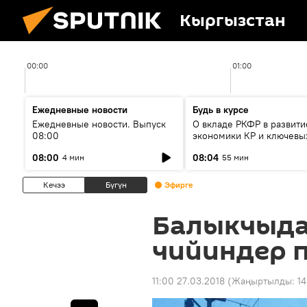
Кыргызстан
00:00
01:00
Ежедневные новости
Будь в курсе
Ежедневные новости. Выпуск
О вкладе РКФР в развити
08:00
экономики КР и ключевы
секторах до 2030 года
08:00
08:04
4 мин
55 мин
Кечээ
Бүгүн
Эфирге
Балыкчыда
чийиндер п
11:00 27.03.2018
(Жаңыртылды:
14