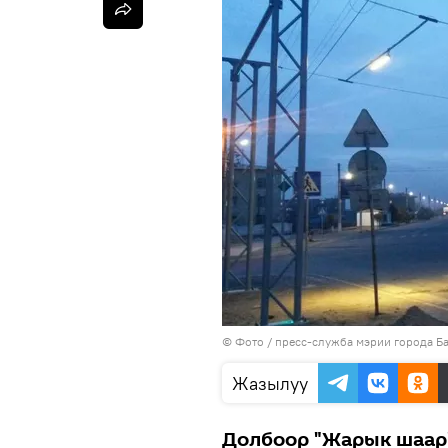
© Фото / пресс-служба мэрии города Б
Жазылуу
Долбоор "Жарык шаар