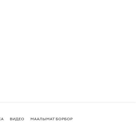
КА
ВИДЕО
МААЛЫМАТ БОРБОР