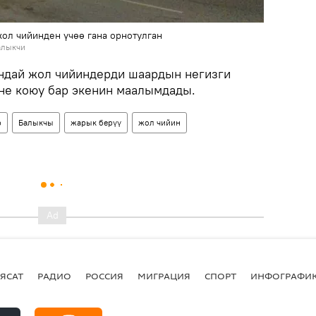
ол чийинден үчөө гана орнотулган
алыкчи
ндай жол чийиндерди шаардын негизги
не коюу бар экенин маалымдады.
р
Балыкчы
жарык берүү
жол чийин
ЯСАТ
РАДИО
РОССИЯ
МИГРАЦИЯ
СПОРТ
ИНФОГРАФИ