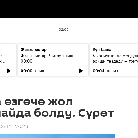
02:00
Жаңылыктар
Күн башат
е
Жаңылыктар. Чыгарылыш
Кыргызстанда мөңгүл
х
09:00
эриши тездеди — токт
мүмкүн эмеспи?
09:00
09:04
4 мин
46 мин
 өзгөчө жол
айда болду. Сүрөт
:27 14.12.2021
)