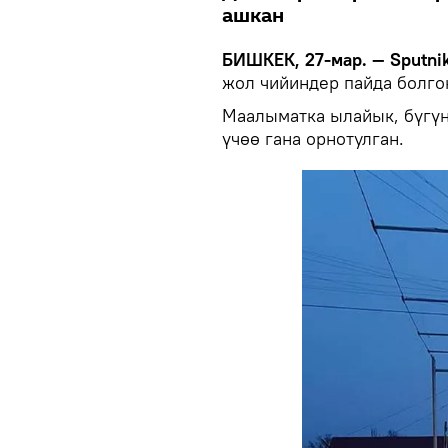
ашкан
БИШКЕК, 27-мар. — Sputnik
жол чийиндер пайда болго
Маалыматка ылайык, бүгү
үчөө гана орнотулган.