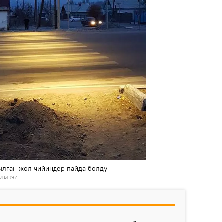
лган жол чийиндер пайда болду
алыкчи