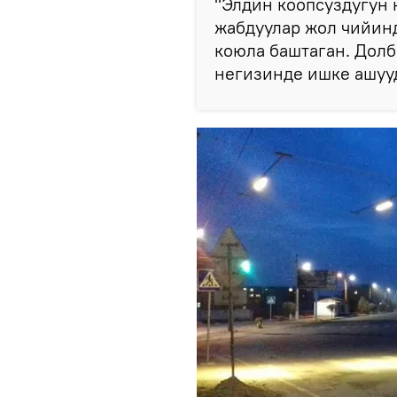
"Элдин коопсуздугун 
жабдуулар жол чийин
коюла баштаган. Дол
негизинде ишке ашууд