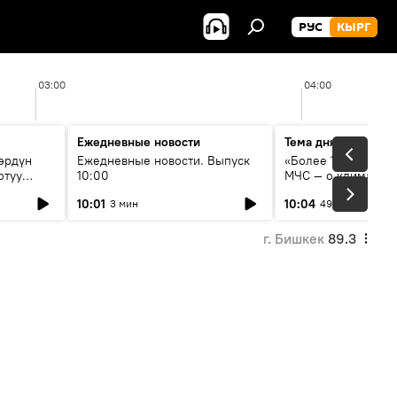
РУС
КЫРГ
03:00
04:00
Ежедневные новости
Тема дня
өрдүн
Ежедневные новости. Выпуск
«Более 1200 сёл в 
отуу
10:00
МЧС — о климате, 
системе оповещен
10:01
10:04
3 мин
49 мин
населения
г. Бишкек
89.3