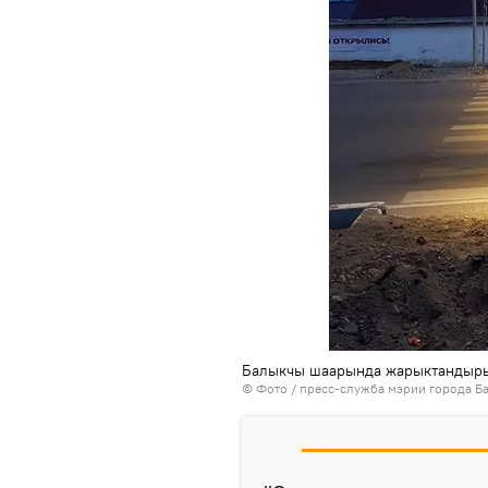
Балыкчы шаарында жарыктандыры
© Фото / пресс-служба мэрии города Б