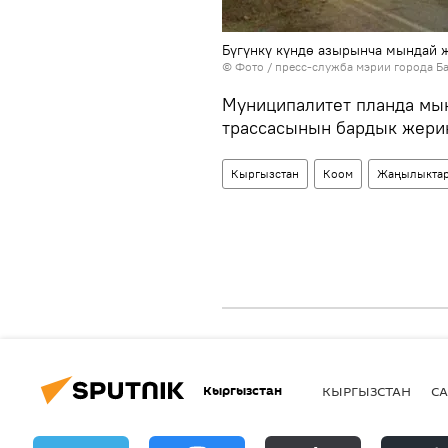
Бүгүнкү күндө азырынча мындай ж
© Фото / пресс-служба мэрии города Б
Муниципалитет планда мы
трассасынын бардык жери
Кыргызстан
Коом
Жаңылыкта
Кыргызстан
КЫРГЫЗСТАН
СА