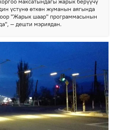
коргоо максатындагы жарык берүүчү
дин үстүнө өткөн жуманын аягында
боор "Жарык шаар" программасынын
а", — дешти мэриядан.