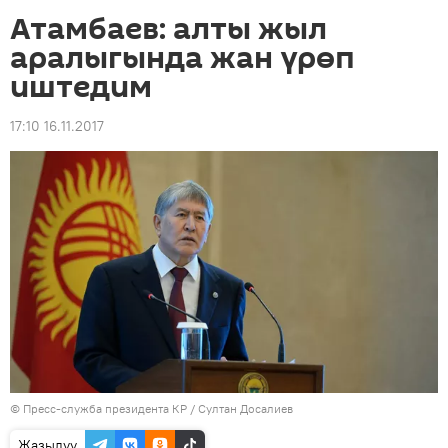
Атамбаев: алты жыл
аралыгында жан үрөп
иштедим
17:10 16.11.2017
©
Пресс-служба президента КР / Султан Досалиев
Жазылуу