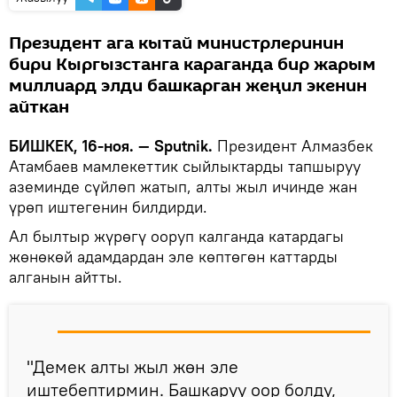
Президент ага кытай министрлеринин
бири Кыргызстанга караганда бир жарым
миллиард элди башкарган жеңил экенин
айткан
БИШКЕК, 16-ноя. — Sputnik.
Президент Алмазбек
Атамбаев мамлекеттик сыйлыктарды тапшыруу
аземинде сүйлөп жатып, алты жыл ичинде жан
үрөп иштегенин билдирди.
Ал былтыр жүрөгү ооруп калганда катардагы
жөнөкөй адамдардан эле көптөгөн каттарды
алганын айтты.
"Демек алты жыл жөн эле
иштебептирмин. Башкаруу оор болду,