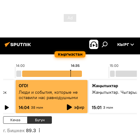
КЫРГ
Кыргызстан
14:00
14:35
15:00
ОГО!
Жаңылыктар
уск
Люди и события, которые не
Жаңылыктар. Чыгарыл
оставили нас равнодушными
эфир
14:04
15:01
38 мин
3 мин
Кечээ
Бүгүн
г. Бишкек
89.3