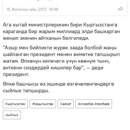
15 Жетинин айы 2017, 18:48
Ага кытай министрлеринин бири Кыргызстанга
караганда бир жарым миллиард элди башкарган
жеңил экенин айтканын белгиледи.
"Азыр мен бийликти жүрөк заада болбой жаңы
шайланган президент менен өкмөткө тапшырып
жатам. Өлкөнүн келечеги үчүн көөнүм тынч,
анткени сиздердей кишилер бар", — деди
президент.
Өлкө башчысы өз ишинде өзгөчөлөнгөндөргө
сыйлык тапшырды.
Кыргызстан
Жаңылыктар
Саясат
Алмазбек Атамбаев
сыйлык