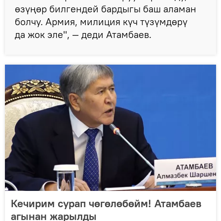
өзүңөр билгендей бардыгы баш аламан
болчу. Армия, милиция күч түзүмдөрү
да жок эле", — деди Атамбаев.
Кечирим сурап чөгөлөбөйм! Атамбаев
агынан жарылды