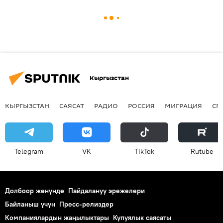
Кыргызстан
КЫРГЫЗСТАН
САЯСАТ
РАДИО
РОССИЯ
МИГРАЦИЯ
СП
Telegram
VK
ТikТоk
Rutube
Долбоор жөнүндө
Пайдалануу эрежелери
Байланыш үчүн
Пресс-релиздер
Компаниялардын жаңылыктары
Купуялык саясаты