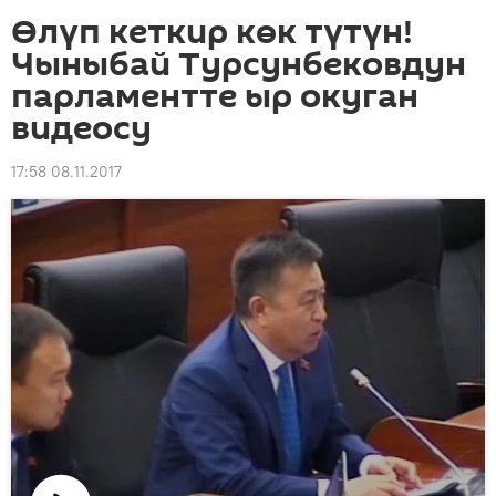
Өлүп кеткир көк түтүн!
Чыныбай Турсунбековдун
парламентте ыр окуган
видеосу
17:58 08.11.2017