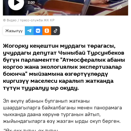
2:00
Видеону
© Видео / пресс-служба ЖК КР
көрсөтүү
Жазылуу
Жогорку кеңештин мурдагы төрагасы,
учурдагы депутат Чыныбай Турсунбеков
бүгүн парламентте "Атмосфералык абаны
коргоо жана экологиялык экспертизалар
боюнча" мыйзамына өзгөртүүлөрдү
киргизүү маселеси каралып жатканда
түтүн тууралуу ыр окуду.
Эл өкүлү абанын булганып жатканы
шаардагыларга байкалбаганы менен панорамага
чыкканда даана көрүнө турганын айтып,
жыйындагыларга өзү жазган ырды окуп берген.
"Өх-өхх түтүн, өх түтүн…