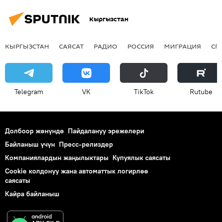
Кыргызстан
КЫРГЫЗСТАН
САЯСАТ
РАДИО
РОССИЯ
МИГРАЦИЯ
СП
Telegram
VK
ТikТоk
Rutube
Долбоор жөнүндө
Пайдалануу эрежелери
Байланыш үчүн
Пресс-релиздер
Компаниялардын жаңылыктары
Купуялык саясаты
Cookie колдонуу жана автоматтык логирлөө
саясаты
Кайра байланыш