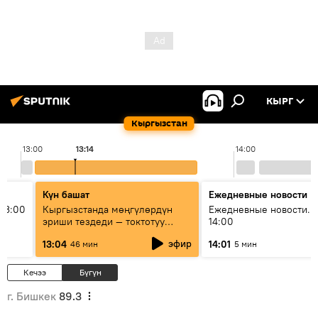
КЫРГ
Кыргызстан
13:00
13:14
14:00
Күн башат
Ежедневные новости
13:00
Кыргызстанда мөңгүлөрдүн
Ежедневные новости. 
эриши тездеди — токтотуу
14:00
мүмкүн эмеспи?
эфир
13:04
14:01
46 мин
5 мин
Кечээ
Бүгүн
г. Бишкек
89.3