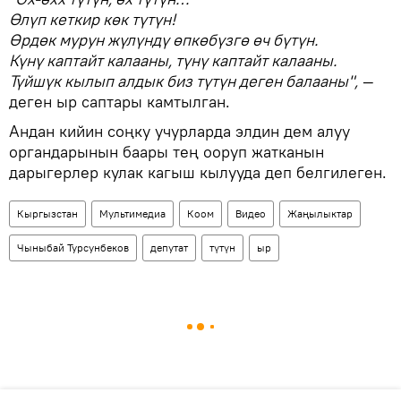
Өлүп кеткир көк түтүн!
Өрдөк мурун жүлүндү өпкөбүзгө өч бүтүн.
Күнү каптайт калааны, түнү каптайт калааны.
Түйшүк кылып алдык биз түтүн деген балааны",
—
деген ыр саптары камтылган.
Андан кийин соңку учурларда элдин дем алуу
органдарынын баары тең ооруп жатканын
дарыгерлер кулак кагыш кылууда деп белгилеген.
Кыргызстан
Мультимедиа
Коом
Видео
Жаңылыктар
Чыныбай Турсунбеков
депутат
түтүн
ыр