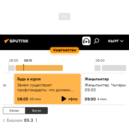
КЫРГ
Кыргызстан
08:00
08:10
09:00
Будь в курсе
Жаңылыктар
уск
Зачем существуют
Жаңылыктар. Чыгары
профстандарты: что должен
09:00
знать каждый специалист о
эфир
08:05
09:00
33 мин
4 мин
своей профессии
Кечээ
Бүгүн
г. Бишкек
89.3