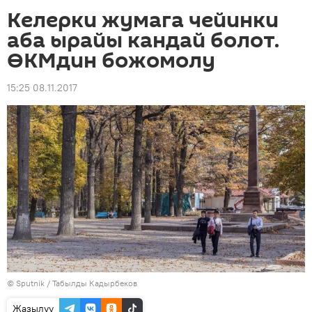
Келерки жумага чейинки
аба ырайы кандай болот.
ӨКМдин божомолу
15:25 08.11.2017
©
Sputnik / Табылды Кадырбеков
Жазылуу