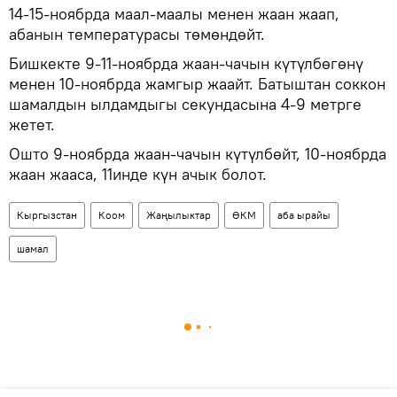
14-15-ноябрда маал-маалы менен жаан жаап,
абанын температурасы төмөндөйт.
Бишкекте 9-11-ноябрда жаан-чачын күтүлбөгөнү
менен 10-ноябрда жамгыр жаайт. Батыштан соккон
шамалдын ылдамдыгы секундасына 4-9 метрге
жетет.
Ошто 9-ноябрда жаан-чачын күтүлбөйт, 10-ноябрда
жаан жааса, 11инде күн ачык болот.
Кыргызстан
Коом
Жаңылыктар
ӨКМ
аба ырайы
шамал