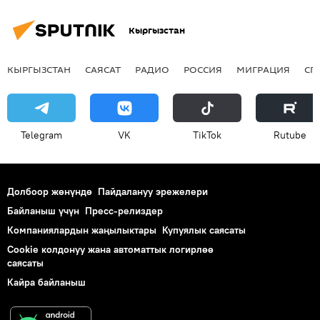
Кыргызстан
КЫРГЫЗСТАН
САЯСАТ
РАДИО
РОССИЯ
МИГРАЦИЯ
СП
Telegram
VK
ТikТоk
Rutube
Долбоор жөнүндө
Пайдалануу эрежелери
Байланыш үчүн
Пресс-релиздер
Компаниялардын жаңылыктары
Купуялык саясаты
Cookie колдонуу жана автоматтык логирлөө
саясаты
Кайра байланыш