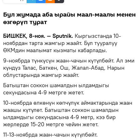
Бул жумада аба ырайы маал-маалы менен
өзгөрүп турат
БИШКЕК, 8-ноя. — Sputnik.
Кыргызстанда 10-
ноябрдан тарта жамгыр жаайт. Бул тууралуу
ӨКМдин маалымат кызматы кабарлады.
9-ноябрда түнкүсүн жаан-чачын күтүлбөйт. Ал эми
күндүз Талас, Баткен, Ош, Жалал-Абад, Нарын
облустарында жамгыр жаайт.
Батыштан соккон шамалдын ылдамдыгы
секундасына 4-9 метрге жетет.
10-ноябрда өлкөнүн көпчүлүк аймактарында жаан
жаашы күтүлөт. Батыштан соккон шамалдын
ылдамдыгы секундасына 4-9 метр, кээ бир
жерлерде 15-20 метрге чейин жетет.
11-13-ноябрда жаан-чачын күтүлбөйт.