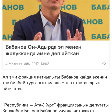
Бабанов Он-Адырда эл менен
жолукканда эмне деп айткан
4 Жетинин айы 2017, 13:08
Ал эми фракция катчылыгы Бабанов кайда экенин
так билбей турганын, маалыматты такташарын
айтышты.
"Республика — Ата-Журт" фракциясынын депутаты
Кенжебек Бокоев Бабанов учурда чет жакта