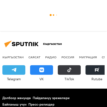
Кыргызстан
КЫРГЫЗСТАН
САЯСАТ
РАДИО
РОССИЯ
МИГРАЦИЯ
СП
Telegram
VK
ТikТоk
Rutube
Долбоор жөнүндө
Пайдалануу эрежелери
Байланыш үчүн
Пресс-релиздер