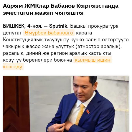
Айрым ЖМКлар Бабанов Кыргызстанда
эместигин жазып чыгышты
БИШКЕК, 4-ноя. — Sputnik.
Башкы прокуратура
депутат
Өмүрбек Бабановго
карата
Конституциялык түзүлүштү күчкө салып өзгөртүүгө
чакырык жасоо жана улуттук (этностор аралык),
расалык, диний же регион аралык кастыкты
козутуу беренелери боюнча
кылмыш ишин 
козгоду
.