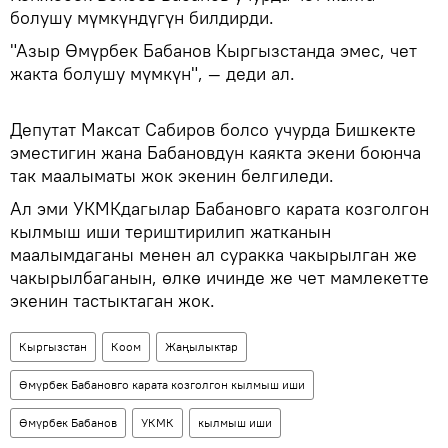
болушу мүмкүндүгүн билдирди.
"Азыр Өмүрбек Бабанов Кыргызстанда эмес, чет
жакта болушу мүмкүн", — деди ал.
Депутат Максат Сабиров болсо учурда Бишкекте
эместигин жана Бабановдун каякта экени боюнча
так маалыматы жок экенин белгиледи.
Ал эми УКМКдагылар Бабановго карата козголгон
кылмыш иши териштирилип жатканын
маалымдаганы менен ал суракка чакырылган же
чакырылбаганын, өлкө ичинде же чет мамлекетте
экенин тастыктаган жок.
Кыргызстан
Коом
Жаңылыктар
Өмүрбек Бабановго карата козголгон кылмыш иши
Өмүрбек Бабанов
УКМК
кылмыш иши