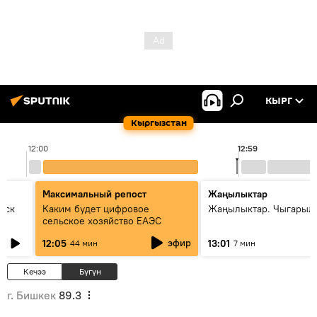
КЫРГ
Кыргызстан
12:00
12:59
Максимальный репост
Жаңылыктар
уск
Каким будет цифровое
Жаңылыктар. Чыгарыл
сельское хозяйство ЕАЭС
эфир
12:05
13:01
44 мин
7 мин
Кечээ
Бүгүн
г. Бишкек
89.3