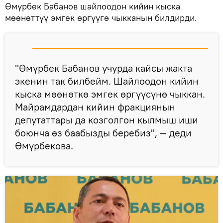
Өмүрбек Бабанов шайлоодон кийин кыска
мөөнөттүү эмгек өргүүгө чыкканын билдирди.
"Өмүрбек Бабанов учурда кайсы жакта
экенин так билбейм. Шайлоодон кийин
кыска мөөнөткө эмгек өргүүсүнө чыккан.
Майрамдардан кийин фракциянын
депутаттары да козголгон кылмыш иши
боюнча өз баабызды беребиз", — деди
Өмүрбекова.