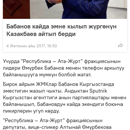
Бабанов кайда эмне кылып жүргөнүн
Казакбаев айтып берди
4 Жетинин айы 2017, 16:50
Учурда "Республика — Ата-Журт" фракциясынын
лидери Өмүрбек Бабанов менен телефон аркылуу
байланышууга мүмкүн болбой жатат.
Бирок айрым ЖМКлар Бабанов Кыргызстанда
эместигин жазып чыкты. Андыктан Sputnik
Кыргызстан агенттиги анын партиялаштары менен
байланышып, Бабановдун кайда экендиги боюнча
пикирлерин угуп көрдү.
"Республика — Ата-Журт" фракциясынын
депутаты, вице-спикер Алтынай Өмүрбекова