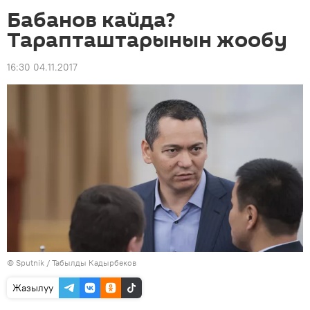
Бабанов кайда?
Тарапташтарынын жообу
16:30 04.11.2017
©
Sputnik / Табылды Кадырбеков
Жазылуу