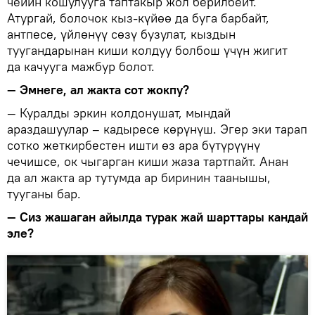
чейин кошулууга таптакыр жол берилбейт.
Атургай, болочок кыз-күйөө да буга барбайт,
антпесе, үйлөнүү сөзү бузулат, кыздын
туугандарынан киши колдуу болбош үчүн жигит
да качууга мажбур болот.
— Эмнеге, ал жакта сот жокпу?
— Куралды эркин колдонушат, мындай
араздашуулар – кадыресе көрүнүш. Эгер эки тарап
сотко жеткирбестен ишти өз ара бүтүрүүнү
чечишсе, ок чыгарган киши жаза тартпайт. Анан
да ал жакта ар тутумда ар биринин таанышы,
тууганы бар.
— Сиз жашаган айылда турак жай шарттары кандай
эле?