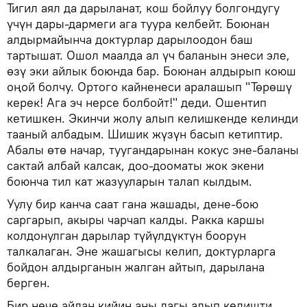
Тигил аял да дарыланат, кош бойлуу болгондугу
үчүн дары-дармеги ага туура келбейт. Боюнан
алдырмайынча доктурлар дарылоодон баш
тартышат. Ошол маалда ал үч баланын энеси эле,
өзү эки айлык боюнда бар. Боюнан алдырып коюш
оңой болчу. Ортого кайненеси аралашып "Төрөшү
керек! Ага эч нерсе болбойт!" деди. Ошентип
кетишкен. Экинчи жолу алып келишкенде келинди
тааный албадым. Шишик жүзүн басып кетиптир.
Абалы өтө начар, туугандарынан кокус эне-баланы
сактай албай калсак, доо-дооматы жок экени
боюнча тил кат жазууларын талап кылдым.
Уулу бир канча саат гана жашады, дене-бою
саргарып, акыры чарчап калды. Ракка каршы
колдонулган дарылар түйүлдүктүн боорун
талкалаган. Эне жашагысы келип, доктурларга
бойдон алдырганын жалган айтып, дарылана
берген.
Бир нече айдан кийин аны дагы алып келишти.