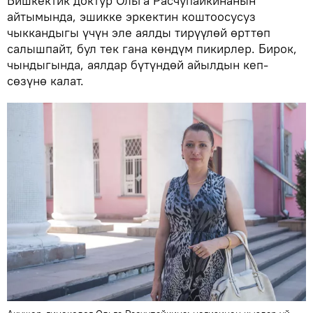
Бишкектик доктур Ольга Расчупайкинанын
айтымында, эшикке эркектин коштоосусуз
чыккандыгы үчүн эле аялды тирүүлөй өрттөп
салышпайт, бул тек гана көндүм пикирлер. Бирок,
чындыгында, аялдар бүтүндөй айылдын кеп-
сөзүнө калат.