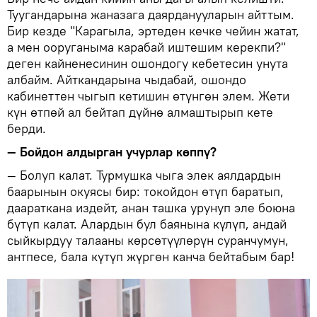
Туугандарына жаназага даярданууларын айттым.
Бир кезде "Карагыла, эртеден кечке чейин жатат,
а мен ооруганыма карабай иштешим керекпи?"
деген кайненесинин ошондогу кебетесин унута
албайм. Айткандарына чыдабай, ошондо
кабинеттен чыгып кетишин өтүнгөн элем. Жети
күн өтпөй ал бейтап дүйнө алмаштырып кете
берди.
— Бойдон алдырган учурлар көппү?
— Болуп калат. Турмушка чыга элек аялдардын
баарынын окуясы бир: токойдон өтүп баратып,
даараткана издейт, анан ташка урунуп эле боюна
бүтүп калат. Алардын бул баянына күлүп, андай
сыйкырдуу талааны көрсөтүүлөрүн суранчумун,
антпесе, бала күтүп жүргөн канча бейтабым бар!