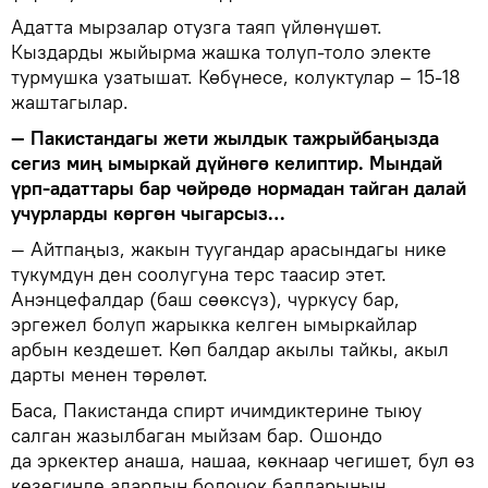
Адатта мырзалар отузга таяп үйлөнүшөт.
Кыздарды жыйырма жашка толуп-толо электе
турмушка узатышат. Көбүнесе, колуктулар – 15-18
жаштагылар.
— Пакистандагы жети жылдык тажрыйбаңызда
сегиз миң ымыркай дүйнөгө келиптир. Мындай
үрп-адаттары бар чөйрөдө нормадан тайган далай
учурларды көргөн чыгарсыз…
— Айтпаңыз, жакын туугандар арасындагы нике
тукумдун ден соолугуна терс таасир этет.
Анэнцефалдар (баш сөөксүз), чуркусу бар,
эргежел болуп жарыкка келген ымыркайлар
арбын кездешет. Көп балдар акылы тайкы, акыл
дарты менен төрөлөт.
Баса, Пакистанда спирт ичимдиктерине тыюу
салган жазылбаган мыйзам бар. Ошондо
да эркектер анаша, нашаа, көкнаар чегишет, бул өз
кезегинде алардын болочок балдарынын