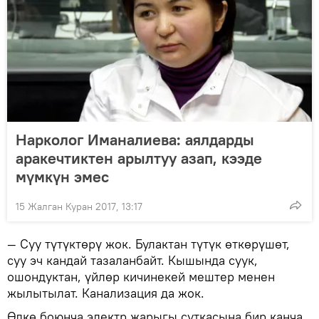
Нарколог Иманалиева: аялдарды
аракечтиктен арылтуу азап, кээде
мүмкүн эмес
15 Жалган Куран 2017, 13:17
— Суу түтүктөрү жок. Булактан түтүк өткөрүшөт,
суу эч кандай тазаланбайт. Кышында суук,
ошондуктан, үйлөр кичинекей мештер менен
жылытылат. Канализация да жок.
Өлкө боюнча электр жарыгы суткасына бир канча