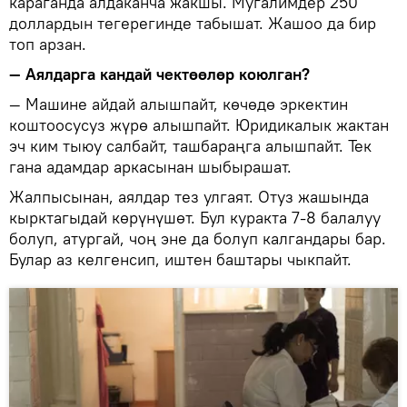
караганда алдаканча жакшы. Мугалимдер 250
доллардын тегерегинде табышат. Жашоо да бир
топ арзан.
— Аялдарга кандай чектөөлөр коюлган?
— Машине айдай алышпайт, көчөдө эркектин
коштоосусуз жүрө алышпайт. Юридикалык жактан
эч ким тыюу салбайт, ташбараңга алышпайт. Тек
гана адамдар аркасынан шыбырашат.
Жалпысынан, аялдар тез улгаят. Отуз жашында
кырктагыдай көрүнүшөт. Бул куракта 7-8 балалуу
болуп, атургай, чоң эне да болуп калгандары бар.
Булар аз келгенсип, иштен баштары чыкпайт.