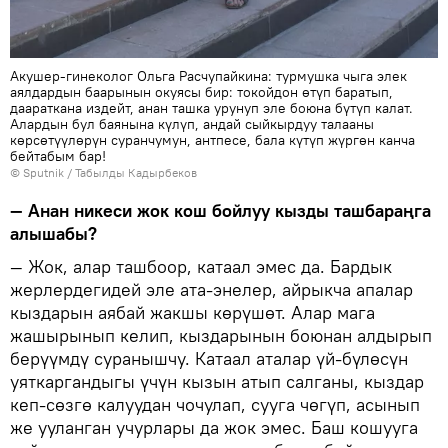
Акушер-гинеколог Ольга Расчупайкина: турмушка чыга элек
аялдардын баарынын окуясы бир: токойдон өтүп баратып,
даараткана издейт, анан ташка урунуп эле боюна бүтүп калат.
Алардын бул баянына күлүп, андай сыйкырдуу талааны
көрсөтүүлөрүн суранчумун, антпесе, бала күтүп жүргөн канча
бейтабым бар!
©
Sputnik / Табылды Кадырбеков
— Анан никеси жок кош бойлуу кызды ташбараңга
алышабы?
— Жок, алар ташбоор, катаал эмес да. Бардык
жерлердегидей эле ата-энелер, айрыкча апалар
кыздарын аябай жакшы көрүшөт. Алар мага
жашырынып келип, кыздарынын боюнан алдырып
берүүмдү суранышчу. Катаал аталар үй-бүлөсүн
уяткаргандыгы үчүн кызын атып салганы, кыздар
кеп-сөзгө калуудан чочулап, сууга чөгүп, асынып
же ууланган учурлары да жок эмес. Баш кошууга