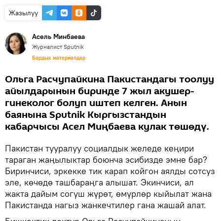
Жазылуу
Асель Минбаева
Журналист Sputnik
Бардык материалдар
Ольга Расчупайкина Пакистандагы тоолуу
айылдарынын биринде 7 жыл акушер-
гинеколог болуп иштеп келген. Анын
баянына Sputnik Кыргызстандын
кабарчысы Асел Миңбаева кулак төшөдү.
Пакистан тууралуу социалдык желеде кеңири
тараган жаңылыктар боюнча эсибизде эмне бар?
Биринчиси, эркекке тик карап койгон аялды сотсуз
эле, көчөдө ташбараңга алышат. Экинчиси, ал
жакта дайым согуш жүрөт, өмүрлөр кыйылат жана
Пакистанда нагыз жанкечтилер гана жашай алат.