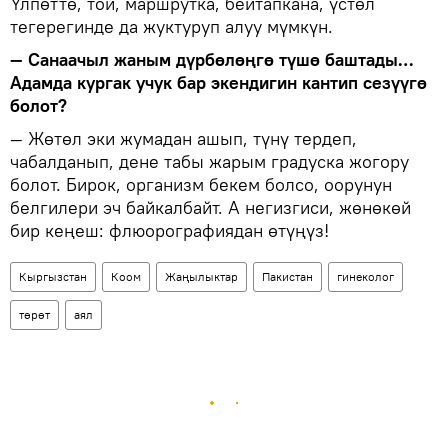
Үлпөттө, той, маршрутка, бейтапкана, үстөл
тегерегинде да жуктуруп алуу мүмкүн.
— Санаачыл жаным дүрбөлөңгө түшө баштады…
Адамда кургак учук бар экендигин кантип сезүүгө
болот?
— Жөтөл эки жумадан ашып, түнү тердеп,
чабалданып, дене табы жарым градуска жогору
болот. Бирок, организм бекем болсо, оорунун
белгилери эч байкалбайт. А негизгиси, жөнөкөй
бир кеңеш: флюорографиядан өтүңүз!
Кыргызстан
Коом
Жаңылыктар
Пакистан
гинеколог
төрөт
аял