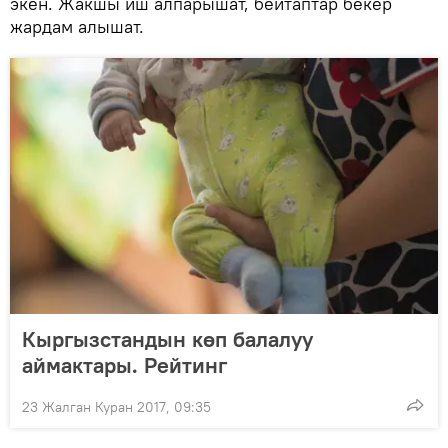
экен. Жакшы иш алпарышат, бейтаптар бекер
жардам алышат.
Кыргызстандын көп балалуу
аймактары. Рейтинг
23 Жалган Куран 2017, 09:35