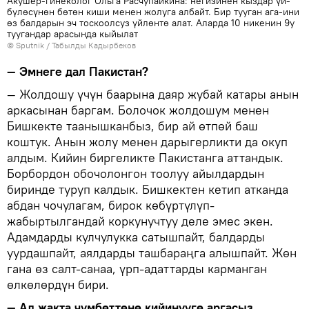
Акушер-гинеколог Ольга Расчупайкина: негизинен кыздар үй-
бүлөсүнөн бөтөн киши менен жолуга албайт. Бир тууган ага-ини
өз балдарын эч тоскоолсуз үйлөнтө алат. Аларда 10 никенин 9у
туугандар арасында кыйылат
©
Sputnik / Табылды Кадырбеков
— Эмнеге дал Пакистан?
— Жолдошу үчүн баарына даяр жубай катары анын
аркасынан баргам. Болочок жолдошум менен
Бишкекте таанышканбыз, бир ай өтпөй баш
коштук. Анын жолу менен дарыгерликти да окуп
алдым. Кийин биргеликте Пакистанга аттандык.
Борбордон обочолонгон тоолуу айылдардын
биринде туруп калдык. Бишкектен кетип атканда
абдан чочулагам, бирок көбүртүлүп-
жабыртылгандай коркунучтуу деле эмес экен.
Адамдарды кулчулукка сатышпайт, балдарды
уурдашпайт, аялдарды ташбараңга алышпайт. Жөн
гана өз салт-санаа, үрп-адаттарды карманган
өлкөлөрдүн бири.
— Ал жакта чүмбөттөнө кийинүүгө аргасыз