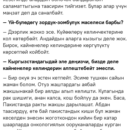
саламаттыгына таасирин тийгизет. Булар алар үчүн
маңзат деп да саналбайт.
— Үй-бүлөдөгү зордук-зомбулук маселеси барбы?
— Дээрлик жокко эсе. Күйөөлөрү келинчектерине
кол көтөрбөйт. Андайдын аларга кызыгы деле жок.
Бирок, кайненелер келиндерине көргүлүктү
көрсөтпөй койбойт.
— Кыргызстандагыдай эле деңизчи, бизде деле
кайненелер келиндерин алпештебейт эмеспи.
— Бир окуя эч эстен кетпейт. Эсиме түшкөн сайын
жаман болом. Отуз жаштардагы аябай
жакшынакай бир аялды алып келишти. Кулагында
рак шишиги, анан калса, кош бойлуу да экен. Баса,
Пакистанда ракты жакшы дарылашат. Абдан
таасирдүү, өтө бай пакистандык киши бул жаман
кеселден энесин жоготкондон кийин бир катар
шаарларда онкологиялык ооруканаларды курган