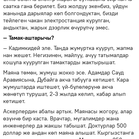
саатка гана берилет. Биз жолдуу экенбиз, үйдүн
жанында дарыялар көп болгондуктан, бизди
тейлеген чакан электростанция курулган,
андыктан, жарык дээрлик өчүрүлчү эмес.
— Тамак-аштарычы?
— Кадимкидей эле. Таңда жумуртка кууруп, жапма
нан жешет. Негизинен, майлуу, ачуу татымалдар
кошула куурулган тамактарды жактырышат.
Маяна төмөн, жумуш жокко эсе. Адамдар Сауд
Аравиясына, Дубайга акча табууга кетишет. Кара
жумуштарда иштешет, үй-бүлөлөрүнө акча
жөнөтүп турушат, 2-3 жылда келип, кабар алып
кетишет.
Аскерлердин абалы артык. Маянасы жогору, алар
өзүнчө бир каста. Врачтар, мугалимдер жана
инженерлер да жакшы табышат. Доктурлар 500
доллар же андан көп маяна алышат. Кыргызстанга