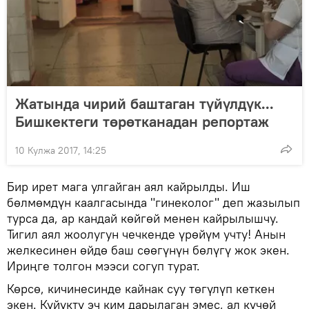
Жатында чирий баштаган түйүлдүк...
Бишкектеги төрөтканадан репортаж
10 Кулжа 2017, 14:25
Бир ирет мага улгайган аял кайрылды. Иш
бөлмөмдүн каалгасында "гинеколог" деп жазылып
турса да, ар кандай көйгөй менен кайрылышчу.
Тигил аял жоолугун чечкенде үрөйүм учту! Анын
желкесинен өйдө баш сөөгүнүн бөлүгү жок экен.
Ириңге толгон мээси согуп турат.
Көрсө, кичинесинде кайнак суу төгүлүп кеткен
экен. Күйүктү эч ким дарылаган эмес, ал күчөй