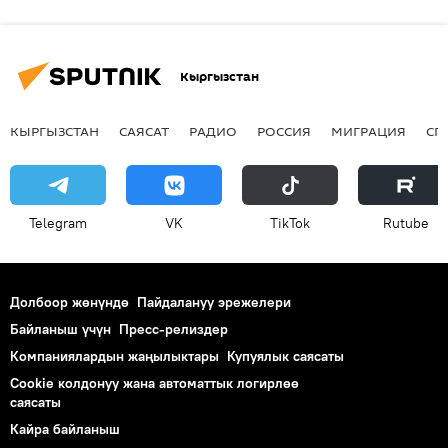
Кыргызстан
КЫРГЫЗСТАН
САЯСАТ
РАДИО
РОССИЯ
МИГРАЦИЯ
СП
Telegram
VK
ТikТоk
Rutube
Долбоор жөнүндө
Пайдалануу эрежелери
Байланыш үчүн
Пресс-релиздер
Компаниялардын жаңылыктары
Купуялык саясаты
Cookie колдонуу жана автоматтык логирлөө
саясаты
Кайра байланыш