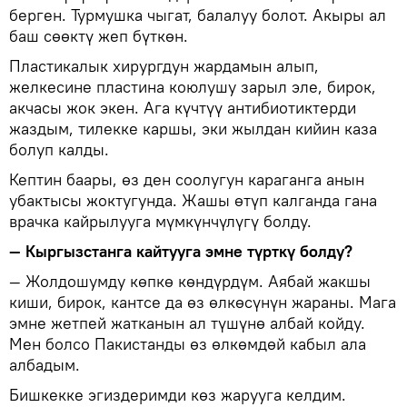
берген. Турмушка чыгат, балалуу болот. Акыры ал
баш сөөктү жеп бүткөн.
Пластикалык хирургдун жардамын алып,
желкесине пластина коюлушу зарыл эле, бирок,
акчасы жок экен. Ага күчтүү антибиотиктерди
жаздым, тилекке каршы, эки жылдан кийин каза
болуп калды.
Кептин баары, өз ден соолугун караганга анын
убактысы жоктугунда. Жашы өтүп калганда гана
врачка кайрылууга мүмкүнчүлүгү болду.
— Кыргызстанга кайтууга эмне түрткү болду?
— Жолдошумду көпкө көндүрдүм. Аябай жакшы
киши, бирок, кантсе да өз өлкөсүнүн жараны. Мага
эмне жетпей жатканын ал түшүнө албай койду.
Мен болсо Пакистанды өз өлкөмдөй кабыл ала
албадым.
Бишкекке эгиздеримди көз жарууга келдим.