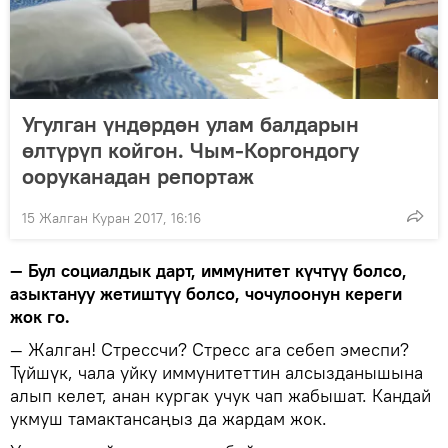
Угулган үндөрдөн улам балдарын
өлтүрүп койгон. Чым-Коргондогу
ооруканадан репортаж
15 Жалган Куран 2017, 16:16
— Бул социалдык дарт, иммунитет күчтүү болсо,
азыктануу жетиштүү болсо, чочулоонун кереги
жок го.
— Жалган! Стрессчи? Стресс ага себеп эмеспи?
Түйшүк, чала уйку иммунитеттин алсызданышына
алып келет, анан кургак учук чап жабышат. Кандай
укмуш тамактансаңыз да жардам жок.