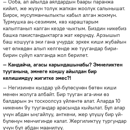
— Ооба, ал айылда аялдардын баары паранжа
кийип, же жүзүн толук жапкан жоолук салынышат.
Бирок, мусулманчылыкты кабыл алган жокмун.
Турмушка аң-сезимим, көз караштарым
калыптанып калган кезде чыктым. Биздин никебиз
башка пакистандыктарга жат көрүндү. Арзышып
баш кошууга эки гана учурда: эркек киши жубайын
чет өлкөдөн алып келгенде же туугандар бири-
бирин сүйүп калганда жол берилет.
— Кандайча, агасы карындашынабы? Эмнеликтен
тууганына, эмнеге коңшу айылдан бир
келишимдүү жигитке эмес?!
— Негизинен кыздар үй-бүлөсүнөн бөтөн киши
менен жолуга албайт. Бир тууган ага-ини өз
балдарын эч тоскоолсуз үйлөнтө алат. Аларда 10
никенин 9у туугандар арасында кыйылат. Бул алар
үчүн абдан ыңгайлуу, анткени, жер үлүшү бир үй-
бүлөнүн менчигинде калат. Жергиликтүү тургундар
үчүн бул абдан маанилүү.