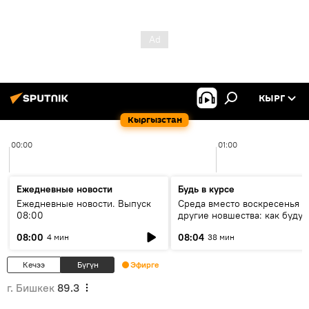
КЫРГ
Кыргызстан
00:00
01:00
Ежедневные новости
Будь в курсе
Ежедневные новости. Выпуск
Среда вместо воскресенья и
08:00
другие новшества: как будут
проходить выборы в КР?
08:00
08:04
4 мин
38 мин
Кечээ
Бүгүн
Эфирге
г. Бишкек
89.3