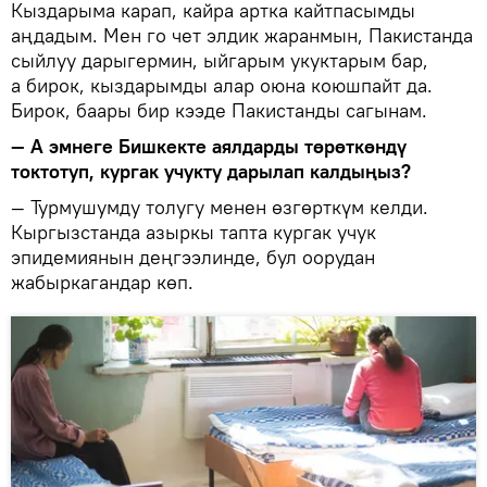
Кыздарыма карап, кайра артка кайтпасымды
аңдадым. Мен го чет элдик жаранмын, Пакистанда
сыйлуу дарыгермин, ыйгарым укуктарым бар,
а бирок, кыздарымды алар оюна коюшпайт да.
Бирок, баары бир кээде Пакистанды сагынам.
— А эмнеге Бишкекте аялдарды төрөткөндү
токтотуп, кургак учукту дарылап калдыңыз?
— Турмушумду толугу менен өзгөрткүм келди.
Кыргызстанда азыркы тапта кургак учук
эпидемиянын деңгээлинде, бул оорудан
жабыркагандар көп.