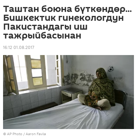
Таштан боюна бүткөндөр...
Бишкектик гинекологдун
Пакистандагы иш
тажрыйбасынан
16:12 01.08.2017
©
AP Photo
/ Aaron Favila