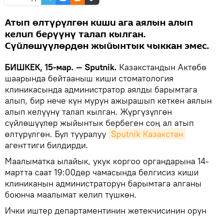
Атып өлтүрүлгөн киши ага аялын алып
келип берүүнү талап кылган.
Сүйлөшүүлөрдөн жыйынтык чыккан эмес.
БИШКЕК, 15-мар. — Sputnik.
Казакстандын Актөбө
шаарында бейтааныш киши стоматология
клиникасында администратор аялды барымтага
алып, бир нече күн мурун ажырашып кеткен аялын
алып келүүнү талап кылган. Жүргүзүлгөн
сүйлөшүүлөр жыйынтык бербеген соң ал атып
өлтүрүлгөн. Бул тууралуу
Sputnik Казакстан
агенттиги билдирди.
Маалыматка ылайык, укук коргоо органдарына 14-
мартта саат 19:00дөр чамасында белгисиз киши
клиниканын администраторун барымтага алганы
боюнча маалымат келип түшкөн.
Ички иштер департаментинин жетекчисинин орун