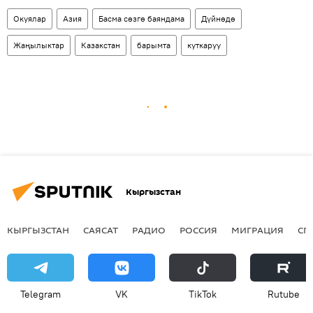
Окуялар
Азия
Басма сөзгө баяндама
Дүйнөдө
Жаңылыктар
Казакстан
барымта
куткаруу
Кыргызстан
КЫРГЫЗСТАН
САЯСАТ
РАДИО
РОССИЯ
МИГРАЦИЯ
СП
Telegram
VK
ТikТоk
Rutube