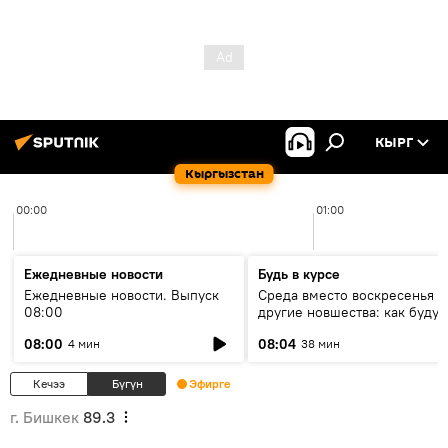
КЫРГ
Кыргызстан
00:00
01:00
Ежедневные новости
Будь в курсе
Ежедневные новости. Выпуск
Среда вместо воскресенья и
08:00
другие новшества: как будут
проходить выборы в КР?
08:00
08:04
4 мин
38 мин
Кечээ
Бүгүн
Эфирге
г. Бишкек
89.3