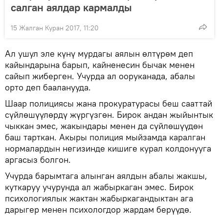
салган аялдар кармалды
15 Жалган Куран 2017, 11:20
Ал ушул эле күнү мурдагы аялын өлтүрөм деп
кайындарына барып, кайненесин бычак менен
сайып жиберген. Учурда ал ооруканада, абалы
орто деп бааланууда.
Шаар полициясы жана прокуратурасы беш сааттай
сүйлөшүүлөрдү жүргүзгөн. Бирок андан жыйынтык
чыккан эмес, жакындары менен да сүйлөшүүдөн
баш тарткан. Акыры полиция мыйзамда каралган
нормалардын негизинде кишиге курал колдонууга
аргасыз болгон.
Учурда барымтага алынган аялдын абалы жакшы,
куткаруу учурунда ал жабыркаган эмес. Бирок
психологиялык жактан жабыркагандыктан ага
дарыгер менен психологдор жардам берүүдө.