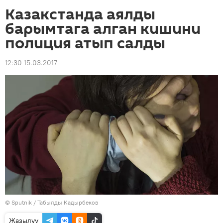
Казакстанда аялды
барымтага алган кишини
полиция атып салды
12:30 15.03.2017
©
Sputnik / Табылды Кадырбеков
Жазылуу