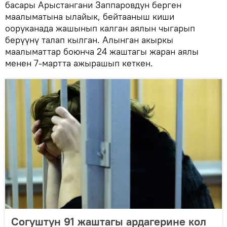
басары Арыстангани Заппаровдун берген
маалыматына ылайык, бейтааныш киши
ооруканада жашынып калган аялын чыгарып
берүүнү талап кылган. Алынган акыркы
маалыматтар боюнча 24 жаштагы жаран аялы
менен 7-мартта ажырашып кеткен.
Согуштун 91 жаштагы ардагерине кол