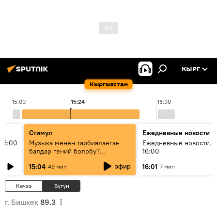
КЫРГ
Кыргызстан
15:00
15:24
16:00
Стимул
Ежедневные новости
15:00
Музыка менен тарбияланган
Ежедневные новости. 
балдар гений болобу?
16:00
Кыргыздын жашоосунда
эфир
15:04
16:01
49 мин
7 мин
музыканын орду
Кечээ
Бүгүн
г. Бишкек
89.3