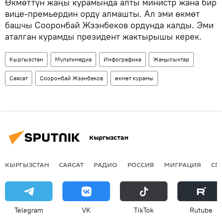
Өкмөттүн жаңы курамында алты министр жана бир
вице-премьердин орду алмашты. Ал эми өкмөт
башчы Сооронбай Жээнбеков ордунда калды. Эми
аталган курамды президент жактырышы керек.
Кыргызстан
Мультимедиа
Инфографика
Жаңылыктар
Саясат
Сооронбай Жээнбеков
өкмөт курамы
Кыргызстан
КЫРГЫЗСТАН
САЯСАТ
РАДИО
РОССИЯ
МИГРАЦИЯ
СП
Telegram
VK
ТikТоk
Rutube