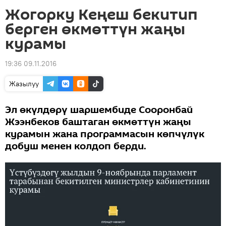
Жогорку Кеңеш бекитип
берген өкмөттүн жаңы
курамы
19:36 09.11.2016
Жазылуу
Эл өкүлдөрү шаршембиде Сооронбай
Жээнбеков баштаган өкмөттүн жаңы
курамын жана программасын көпчүлүк
добуш менен колдоп берди.