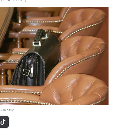
кка өтүү