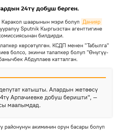
ардын 24тү добуш берген.
Каракол шаарынын мэри болуп
Данияр 
ууралуу Sputnik Кыргызстан агенттигине
комиссиясынан билдирди.
лапкер көрсөтүлгөн. КСДП менен "Табылга"
иев болсо, экинчи талапкер болуп "Өнүгүү-
банычбек Абдуллаев катталган.
депутат катышты. Алардын жетөөсү
24тү Арпачиевке добуш беришти", —
сы маалымдад.
уу районунун акиминин орун басары болуп