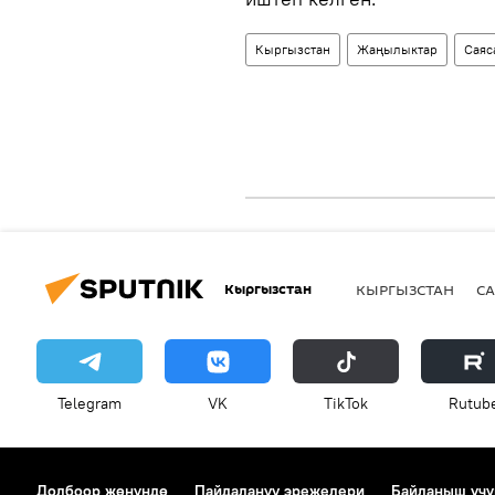
Кыргызстан
Жаңылыктар
Саяс
Кыргызстан
КЫРГЫЗСТАН
СА
Telegram
VK
ТikТоk
Rutub
Долбоор жөнүндө
Пайдалануу эрежелери
Байланыш үчү