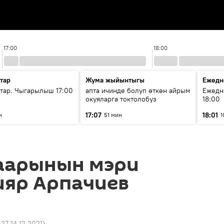
17:00
18:00
тар
Жума жыйынтыгы
Ежедн
ар. Чыгарылыш 17:00
апта ичинде болуп өткөн айрым
Ежедн
окуяларга токтолобуз
18:00
17:07
18:01
н
51 мин
1
аарынын мэри
ияр Арпачиев
:27 14.12.2021
)