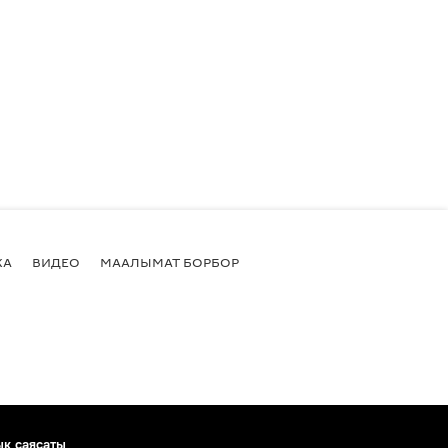
КА
ВИДЕО
МААЛЫМАТ БОРБОР
ык саясаты