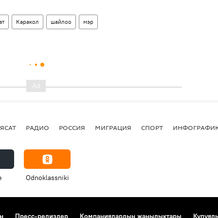
ат
Каракол
шайлоо
мэр
ЯСАТ
РАДИО
РОССИЯ
МИГРАЦИЯ
СПОРТ
ИНФОГРАФИ
e
Odnoklassniki
н
Пресс-релиздер
Компаниялардын жаңылыктары
Купуял