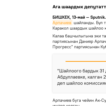
Ага шаардык депутатт
БИШКЕК, 13-май — Sputnik.
Арпачиев
шайланды. Бул т
Каракол шаардык шайлоо 
Калаа башчылыгына эки та
партиясынан Данияр Арпач
Прогресс" партиясынан Ку
"Шайлоого бардык 31 
Абдуллаевке, калган 
деп шайлоо комиссия
Арпачиев буга чейин Ак-С
иштеп келген.