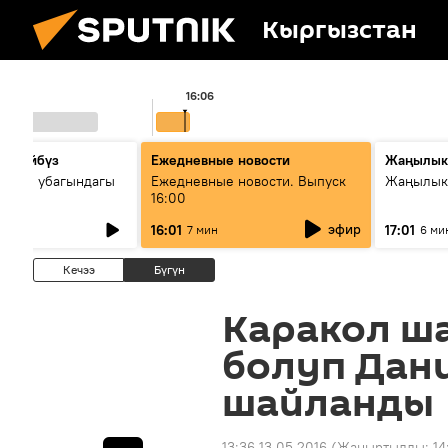
Кыргызстан
16:06
сүйлөйбүз
Ежедневные новости
Жаңылык
 — өз убагындагы
Ежедневные новости. Выпуск
Жаңылыкт
16:00
рологиялык кызмат
эфир
16:01
17:01
7 мин
6 ми
ндөтүлүүдө
Кечээ
Бүгүн
Каракол ш
болуп Дан
шайланды
13:36 13.05.2016
(Жаңыртылды:
14