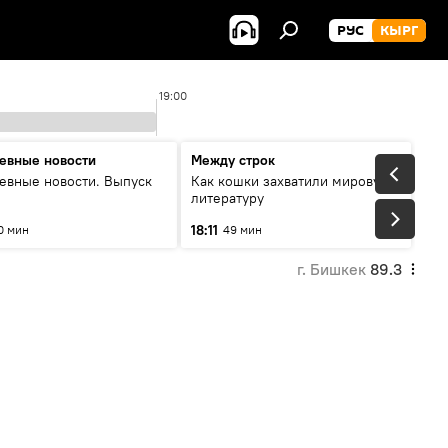
РУС
КЫРГ
19:00
евные новости
Между строк
евные новости. Выпуск
Как кошки захватили мировую
литературу
18:11
0 мин
49 мин
г. Бишкек
89.3