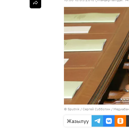
©
Sputnik
/ Сергей Субботин
/
Медиабан
Жазылуу