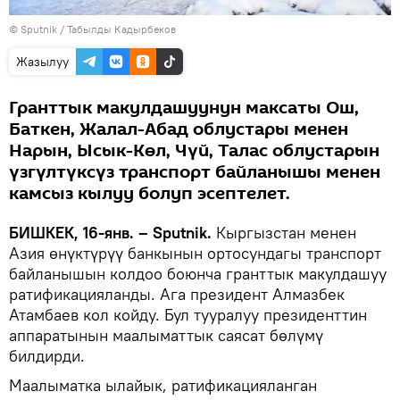
©
Sputnik / Табылды Кадырбеков
Жазылуу
Гранттык макулдашуунун максаты Ош,
Баткен, Жалал-Абад облустары менен
Нарын, Ысык-Көл, Чүй, Талас облустарын
үзгүлтүксүз транспорт байланышы менен
камсыз кылуу болуп эсептелет.
БИШКЕК, 16-янв. – Sputnik.
Кыргызстан менен
Азия өнүктүрүү банкынын ортосундагы транспорт
байланышын колдоо боюнча гранттык макулдашуу
ратификацияланды. Ага президент Алмазбек
Атамбаев кол койду. Бул тууралуу президенттин
аппаратынын маалыматтык саясат бөлүмү
билдирди.
Маалыматка ылайык, ратификацияланган