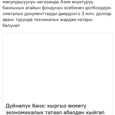
макулдашуунун негизинде Азия өнүктүрүү
банкынын атайын фондунун эсебинен долбоордук-
сметалык документтерди даярдоого 3 млн. доллар
аванс түрүндө техникалык жардам катары
бөлүнөт.
Дүйнөлүк банк: кыргыз өкмөтү
экономикалык татаал абалдан кыйгап