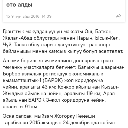
өтө алды
15 Үчтүн айы 2016, 14:09
Гранттык макулдашуунун максаты Ош, Баткен,
Жалал-Абад облустары менен Нарын, Ысык-Көл,
Чүй, Талас облустарын үзгүлтүксүз транспорт
байланышы менен камсыз кылуу болуп эсептелет.
Ал эми берилген үч миллион долларлык грант
төмөнкү участкаларга бөлүнөт: Балыкчы шаарынан
Борбор азиялык региондук экономикалык
кызматташтык-1 (БАРЭК) жол коридоруна
чейин, аралыгы 43 км; Кочкор айылынан Кызыл-
Жылдыз айылына чейин, аралыгы 119 км; Арал
айылынан БАРЭК 3-жол коридоруна чейин,
аралыгы 91 км.
Эске салсак, мыйзам Жогорку Кеңеши
тарабынан 2015-жылдын 24-декабрында кабыл