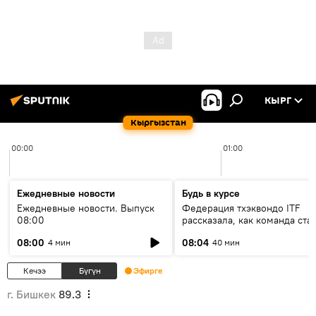
КЫРГ
Кыргызстан
00:00
01:00
Ежедневные новости
Будь в курсе
Ежедневные новости. Выпуск
Федерация тхэквондо ITF
08:00
рассказала, как команда ста
жертвой мошенников
08:00
08:04
4 мин
40 мин
Кечээ
Бүгүн
Эфирге
г. Бишкек
89.3