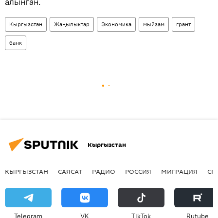
алынган.
Кыргызстан
Жаңылыктар
Экономика
мыйзам
грант
банк
Кыргызстан
КЫРГЫЗСТАН
САЯСАТ
РАДИО
РОССИЯ
МИГРАЦИЯ
СП
Telegram
VK
ТikТоk
Rutube