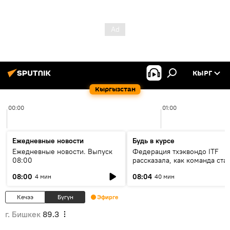
КЫРГ
Кыргызстан
00:00
01:00
Ежедневные новости
Будь в курсе
Ежедневные новости. Выпуск
Федерация тхэквондо ITF
08:00
рассказала, как команда ста
жертвой мошенников
08:00
08:04
4 мин
40 мин
Кечээ
Бүгүн
Эфирге
г. Бишкек
89.3