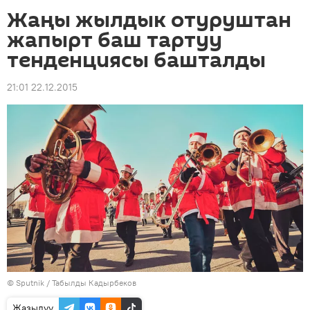
Жаңы жылдык отуруштан
жапырт баш тартуу
тенденциясы башталды
21:01 22.12.2015
©
Sputnik / Табылды Кадырбеков
Жазылуу