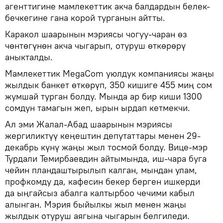
агенттигине мамлекеттик акча балдардын белек-
бечкегине гана корой турганын айтты.
Каракол шаарынын мэриясы чогуу-чаран өз
чөнтөгүнөн акча чыгарып, отуруш өткөрөрү
аныкталды.
Мамлекеттик MegaCom уюлдук компаниясы жаңы
жылдык банкет өткөрүп, 350 кишиге 455 миң сом
жумшай турган болду. Мында ар бир киши 1300
сомдун тамагын жеп, ырын ырдап кетмекчи.
Ал эми Жалал-Абад шаарынын мэриясы
жергиликтүү кеңештин депутаттары менен 29-
декабрь күнү жаңы жыл тосмой болду. Вице-мэр
Турдали Темирбаевдин айтымында, иш-чара буга
чейин пландаштырылып калган, мындан улам,
профкомду да, кафесин бекер берген ишкерди
да ыңгайсыз абалга калтырбоо чечими кабыл
алынган. Мэрия быйылкы жыл менен жаңы
жылдык отуруш аягына чыгарын белгиледи.