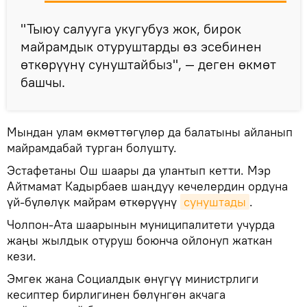
"Тыюу салууга укугубуз жок, бирок
майрамдык отуруштарды өз эсебинен
өткөрүүнү сунуштайбыз", — деген өкмөт
башчы.
Мындан улам өкмөттөгүлөр да балатыны айланып
майрамдабай турган болушту.
Эстафетаны Ош шаары да улантып кетти. Мэр
Айтмамат Кадырбаев шаңдуу кечелердин ордуна
үй-бүлөлүк майрам өткөрүүнү
сунуштады
.
Чолпон-Ата шаарынын муниципалитети учурда
жаңы жылдык отуруш боюнча ойлонуп жаткан
кези.
Эмгек жана Социалдык өнүгүү министрлиги
кесиптер бирлигинен бөлүнгөн акчага