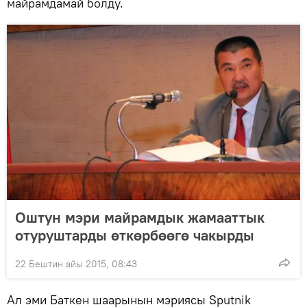
майрамдамай болду.
Оштун мэри майрамдык жамааттык
отуруштарды өткөрбөөгө чакырды
22 Бештин айы 2015, 08:43
Ал эми Баткен шаарынын мэриясы Sputnik