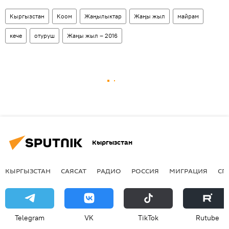
Кыргызстан
Коом
Жаңылыктар
Жаңы жыл
майрам
кече
отуруш
Жаңы жыл – 2016
Кыргызстан
КЫРГЫЗСТАН
САЯСАТ
РАДИО
РОССИЯ
МИГРАЦИЯ
СП
Telegram
VK
ТikТоk
Rutube