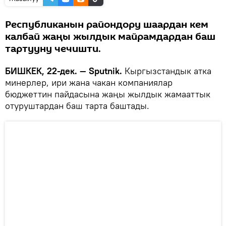
Республиканын райондору шаардан кем
калбай жаңы жылдык майрамдардан баш
тартууну чечишти.
БИШКЕК, 22-дек. — Sputnik.
Кыргызстандык атка
минерлер, ири жана чакан компаниялар
бюджеттин пайдасына жаңы жылдык жамааттык
отуруштардан баш тарта баштады.