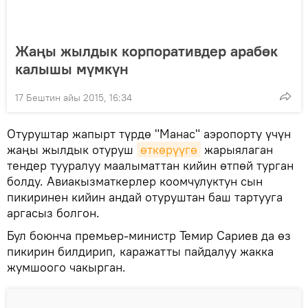
Жаңы жылдык корпоративдер арабөк
калышы мүмкүн
17 Бештин айы 2015, 16:34
Отуруштар жапырт түрдө "Манас" аэропорту үчүн
жаңы жылдык отуруш
өткөрүүгө
жарыялаган
тендер тууралуу маалыматтан кийин өтпөй турган
болду. Авиакызматкерлер коомчулуктун сын
пикиринен кийин андай отуруштан баш тартууга
аргасыз болгон.
Бул боюнча премьер-министр Темир Сариев да өз
пикирин билдирип, каражатты пайдалуу жакка
жумшоого чакырган.